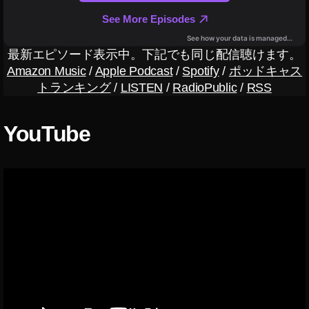
4.
0
,
マ
最新エピソード表示中。下記でも同じ配信聴けます。
イ
Amazon Music
/
Apple Podcast
/
Spotify
/
ポッドキャス
ク
トランキング
/
LISTEN
/
RadioPublic
/
RSS
ロ
ド
ロ
YouTube
ー
ン
4.
0
予
約
,
マ
イ
ク
ロ
ド