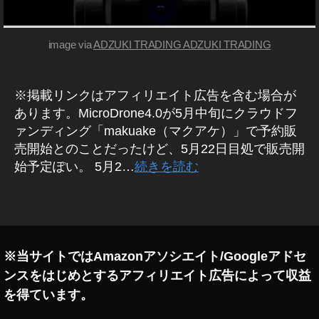
E
,
4
ド
.
0
ロ
image via
ADZUKI TRADING ADZUKI TRADING
ー
カ
メ
ン
ラ
,
/
※掲載リンクはアフィリエイト広告を含む場合が
ド
レ
あります。MicroDrone4.0が5月中旬にクラウドフ
ン
ロ
ズ
ァンディング「makuake（マクアケ）」で予約販
ー
売開始とのことだったけど、5月22日目処で販売開
ン
始予定ぽい。 5月2…
続きを読む
低
価
格
タ
,
グ
ド
ロ
※当サイトではAmazonアソシエイト/Googleアドセ
ー
ンスをはじめとするアフィリエイト広告によって収益
ン
安
を得ています。
い