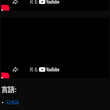
ロ
ー
ン
4.
0
予
約
開
始
,
マ
イ
ク
ロ
ド
ロ
言語:
ー
ン
4.
日本語
0