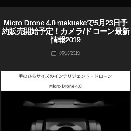
成
n
者
e
:
4.
Micro Drone 4.0 makuakeで5月23日予
A
カ
K
0
D
テ
約販売開始予定！カメラ/ドローン最新
o
Z
予
ゴ
U
u
情報2019
約
リ
K
ki
開
I
ー
c
投
T
始
05/16/2019
投
R
hi
稿
,
稿
A
Ta
者
M
D
日
k
ic
I
a
N
ro
G
h
D
M
a
ro
I
s
n
C
hi
e
R
O
4.
D
0
R
価
O
N
格