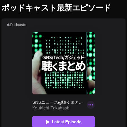
す
ポッドキャスト最新エピソード
ご
い
,
ド
ロ
ー
ン
最
新
情
報
,
マ
イ
ク
ロ
ド
ロ
ー
ン