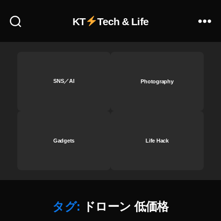
n
e
KT
Tech & Life
4.
0
,
M
ic
ro
D
SNS／AI
Photography
ro
n
e
4.
0
Gadgets
Life Hack
予
約
,
M
ic
ro
タグ:
ドローン 低価格
D
作
ro