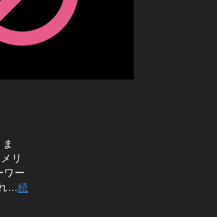
りま
アメリ
ーワー
られ…
続