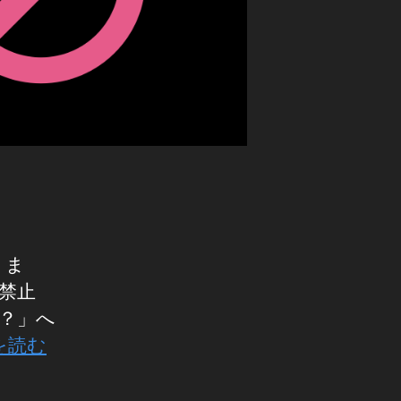
りま
ド禁止
る？」へ
を読む