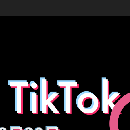
T
稿
者
a
日
k
a
h
a
s
hi