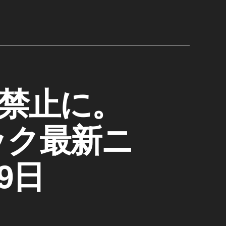
ド禁止に。
ック最新ニ
9日