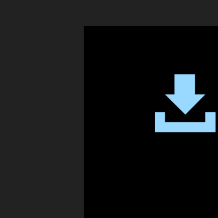
T
廃
o
止
k
,
廃
テ
止
ィ
,
ッ
Ti
ク
k
ト
T
ッ
o
ク
k
9
廃
月
止
2
い
0
つ
日
,
禁
Ti
止
k
,
T