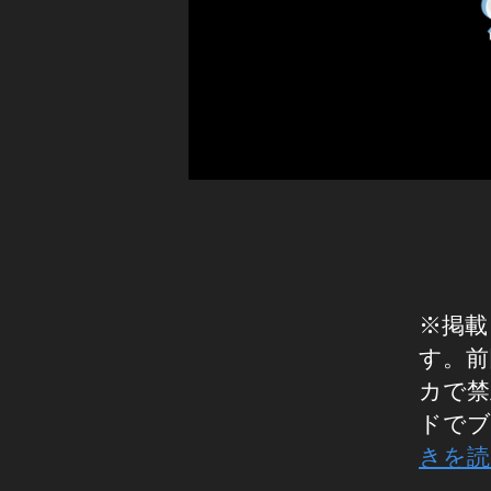
ィ
ウ
ッ
ン
ク
ロ
ト
ー
ッ
ド
ク
禁
,
止
テ
,
ィ
Ti
ッ
k
ク
T
ト
o
ッ
※掲載
k
ク
使
す。前
9
え
カで禁
月
な
ドでブ
2
く
0
きを読
な
日
る