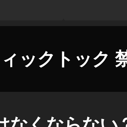
ィックトック 禁
okはなくならない？T