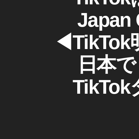
K
ゴ
Ti
M
T
リ
k
O
Jap
e
ー
K
T
di
o
a
,
k
◀︎Tik
Ti
終
k
了
T
,
日本で
o
Ti
k
,
k
Ti
T
TikT
k
o
T
k
o
終
k
了
な
い
く
つ
な
,
る
Ti