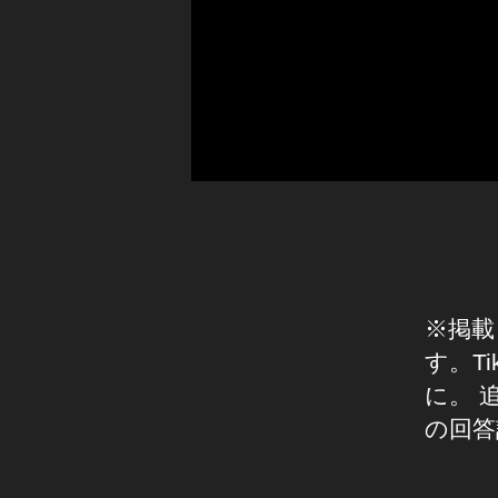
テ
o
ィ
k
ッ
禁
ク
止
ト
,
ッ
Ti
ク
k
な
T
く
o
な
k
る
禁
の
止
,
※掲載
い
テ
つ
す。T
ィ
,
に。 
ッ
Ti
の回答
ク
k
ト
T
ッ
o
タ