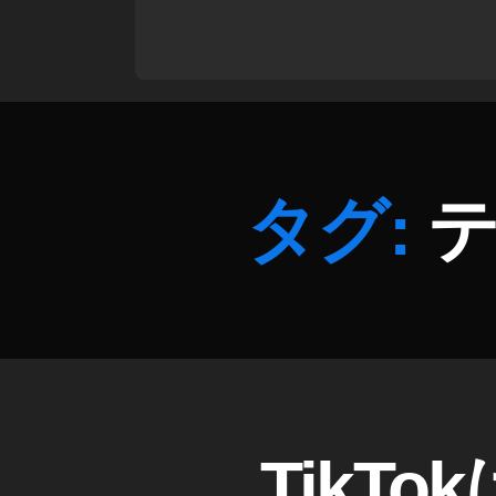
k
T
o
k
禁
止
日
本
タグ:
テ
,
Ti
A
k
p
T
p
,
o
S
k
N
禁
S
,
止
S
時
o
期
T
カ
TikT
ci
I
テ
,
al