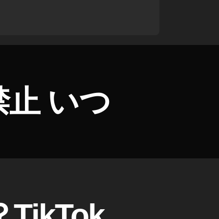
止 いつ
ikTok