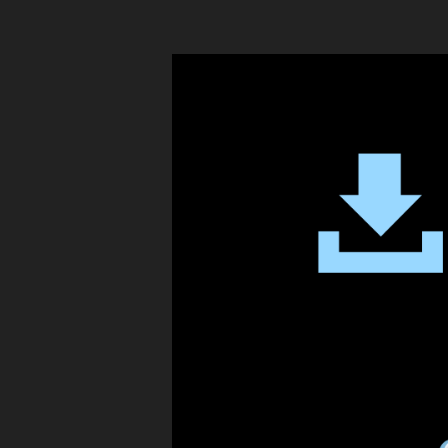
,
k
Ti
T
k
o
T
k
o
見
k
ら
な
れ
く
な
な
く
る
な
の
る
？
？
,
,
Ti
ア
k
プ
T
リ
o
,
k
テ
ダ