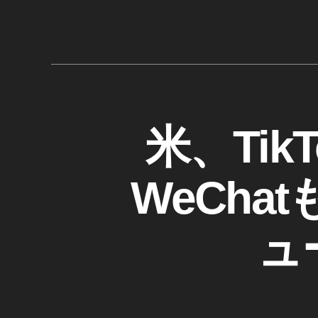
使
、
タ
え
テ
グ
な
ィ
く
ッ
な
ク
る
ト
,
ッ
T
カ
米、Ti
テ
ク
I
テ
ィ
使
K
ゴ
ッ
え
T
リ
O
WeCh
ク
な
ー
K
ト
く
ニ
ッ
な
ュ
ュ
ク
る
ー
9
ス
、
月
,
2
Ti
0
k
日