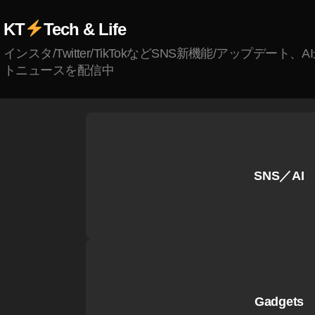
k
KT
Tech & Life
T
o
インスタ/Twitter/TikTokなどSNS新機能/アップデート、
k
トニュースを配信中
禁
止
,
Ti
k
T
SNS／AI
o
k
禁
止
い
つ
,
Gadgets
Ti