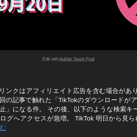
Edit with
Adobe Spark Post
リンクはアフィリエイト広告を含む場合があ
回の記事で触れた「TikTokのダウンロードが
止」になる件。 その後、以下のような検索キ
ログへアクセスが急増。 TikTok 明日から見
む