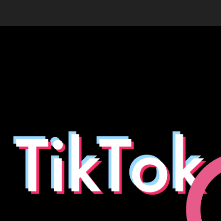
T
稿
者
a
日
k
a
h
a
s
hi