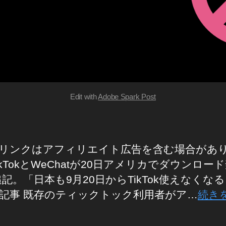
Edit with
Adobe Spark Post
リンクはアフィリエイト広告を含む場合があ
ikTokとWeChatが20日アメリカでダウンロー
追記。「日本も9月20日からTikTok使えなくな
記事 既存のティックトック利用者がア…
続き