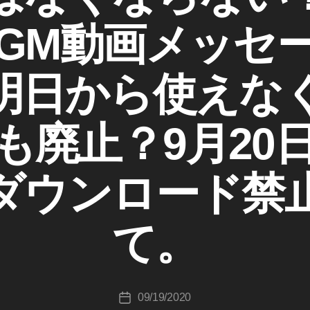
an GM動画メッセ
Tok明日から使え
も廃止？9月20
作
成
okダウンロード
者
:
K
て。
o
u
ki
c
投
09/19/2020
hi
投
稿