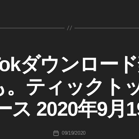
kTokダウンロー
作
成
atも。ティックト
者
:
K
ース 2020年9月1
o
u
ki
c
投
09/19/2020
hi
投
稿