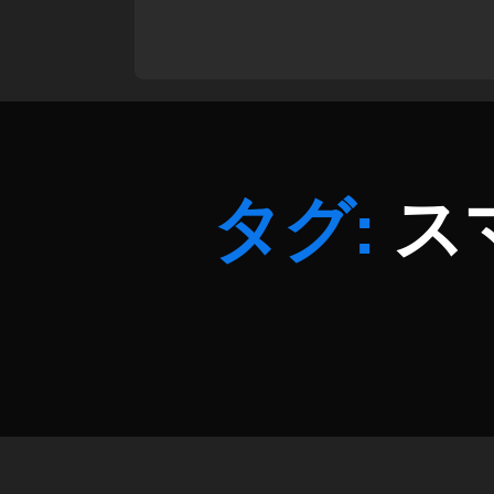
レ
ビ
ュ
ー
,
ス
マ
ホ
タグ:
ス
版
マ
リ
カ
ー
,
ス
マ
ホ
版
マ