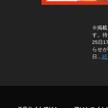
も
し
ろ
い
,
※掲載
ス
す。待
マ
ホ
25日
版
らせが
マ
日…
続
リ
カ
ー
タ
や
グ
つ
ま
て
み
た