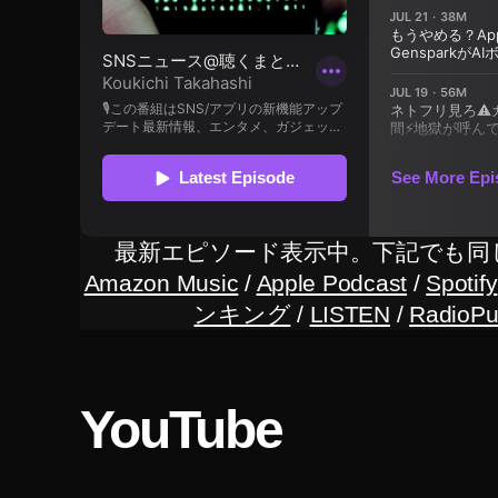
カ
ー
ゲ
ー
ム
実
況
,
ス
最新エピソード表示中。下記でも同
マ
Amazon Music
/
Apple Podcast
/
Spotify
ホ
ンキング
/
LISTEN
/
RadioPu
版
マ
リ
カ
YouTube
ー
ス
マ