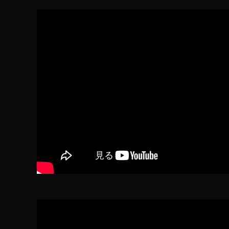
ホ
版
,
ス
マ
ホ
版
マ
リ
カ
ー
プ
レ
イ
動
画
,
ス
マ