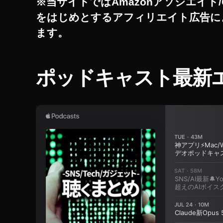
※当サイトではAmazonアソシエイト/
,
をはじめとするアフィリエイト広告に
ス
マ
ます。
ホ
版
マ
ポッドキャスト最新
リ
カ
ー
や
り
方
,
ス
マ
ホ
版
マ
リ