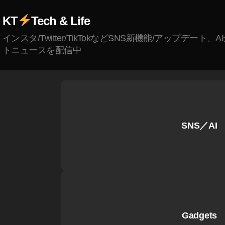
ト
KT
Tech & Life
操
作
インスタ/Twitter/TikTokなどSNS新機能/アップデート、
方
トニュースを配信中
法
,
ス
マ
ホ
版
SNS／AI
マ
リ
オ
カ
ー
ト
音
声
Gadgets