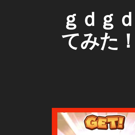
リ
カ
A
カ
ｇｄｇ
N
ー
テ
C
ゴ
Y
H
リ
o
O
てみた
ー
R
u
T
S
P
u
O
b
T
e
,
I
F
ス
Y
マ
ゲ
ホ
ー
版
ム
マ
ゲ
リ
ー
カ
ム
実
ー
況
Y