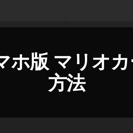
マホ版 マリオカ
方法