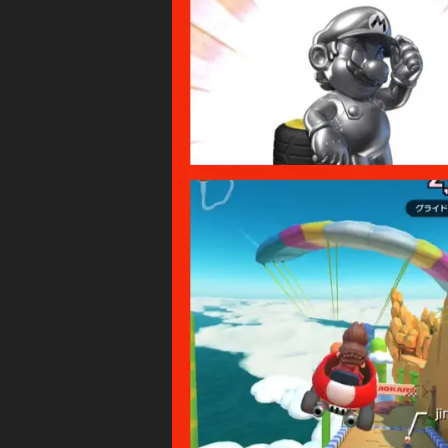
/
o
プ
レ
u
イ
T
動
u
画
b
マ
e
リ
オ
実
カ
況
ー
,
ト
ツ
ス
ア
マ
ー
ホ
版
マ
リ
カ
ー
お