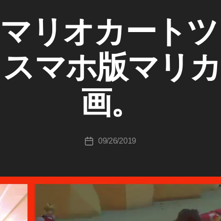
ｄマリオカートツ
作
成
！スマホ版マリカ
者
:
K
画。
o
u
ki
c
投
09/26/2019
hi
投
稿
T
稿
者
a
日
k
a
h
a