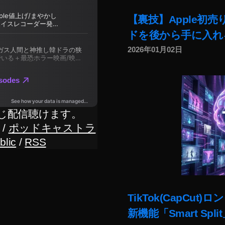
【裏技】Apple初
ドを後から手に入れ
2026年01月02日
じ配信聴けます。
/
ポッドキャストラ
blic
/
RSS
TikTok(CapC
新機能「Smart Sp