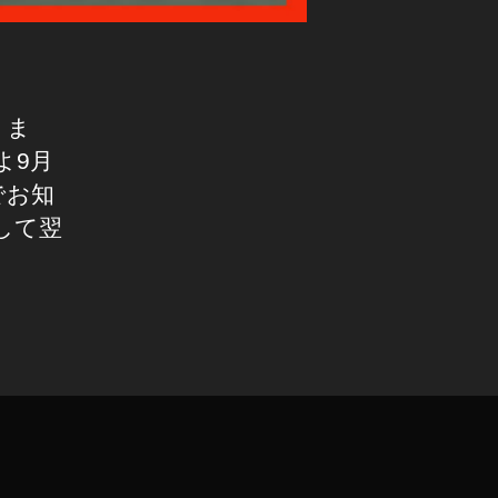
りま
よ9月
でお知
して翌