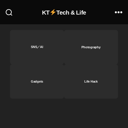
ッ
能
プ
KT
Tech & Life
,
デ
イ
ー
ン
ト
ス
2
タ
0
ア
2
SNS／AI
Photography
ッ
3
,
プ
イ
デ
ン
ー
ス
ト
タ
,
Gadgets
Life Hack
ア
イ
ッ
ン
プ
ス
デ
タ
ー
ア
ト
ッ
最
プ
新