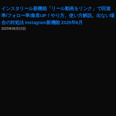
,
ウ
イ
ン
インスタリール新機能「リール動画をリンク」で回遊
ン
ト
率/フォロー率/集客UP！やり方、使い方解説。出ない場
ス
に
合の対処法 Instagram新機能 2025年8月
タ
つ
グ
2025年08月23日
い
ラ
て
ム
危
こ
険
の
性
ア
,
カ
イ
ウ
ン
ン
ス
ト
タ
に
グ
つ
ラ
い
ム
て
こ
プ
の
ラ
ア