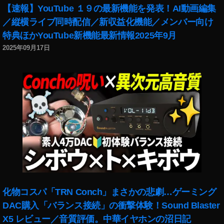
イ
【速報】YouTube １９の最新機能を発表！AI動画編集
つ
ン
,
／縦横ライブ同時配信／新収益化機能／メンバー向け
ス
イ
特典ほかYouTube新機能最新情報2025年9月
タ
ン
2025年09月17日
グ
ス
ラ
タ
ム
グ
A
ラ
b
ム
o
こ
ut
の
T
ア
hi
カ
s
ウ
A
ン
c
ト
c
に
化物コスパ「TRN Conch」まさかの悲劇…ゲーミング
o
つ
u
DAC購入「バランス接続」の衝撃体験！Sound Blaster
い
nt
て
X5 レビュー／音質評価。中華イヤホンの沼日記