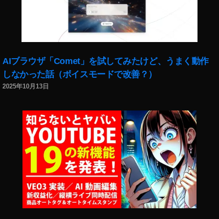
て
身
,
バ
イ
レ
ン
,
ス
イ
タ
AIブラウザ「Comet」を試してみたけど、うまく動作
ン
グ
しなかった話（ボイスモードで改善？）
ス
ラ
タ
ム
2025年10月13日
運
こ
用
の
,
ア
イ
カ
ン
ウ
ス
ン
タ
ト
グ
に
ラ
つ
マ
い
ー
て
,
い