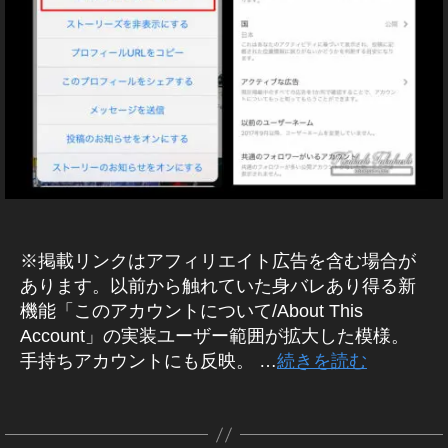
E
ン
B
プ
ス
/S
デ
タ
N
ー
マ
S
ト
マ
ー
ー
最
ケ
ケ
新
テ
テ
,
ィ
ィ
ン
イ
ン
グ
ン
グ
ア
ス
2
プ
タ
0
リ
※掲載リンクはアフィリエイト広告を含む場合が
ス
1
イ
ト
あります。以前から触れていた身バレあり得る新
ン
9
,
ス
ー
機能「このアカウントについて/About This
イ
タ
カ
ン
Account」の実装ユーザー範囲が拡大した模様。
グ
ー
ラ
ス
手持ちアカウントにも反映。 …
続きを読む
ム
,
タ
最
イ
使
新
タ
ン
い
ア
グ
ス
ッ
方