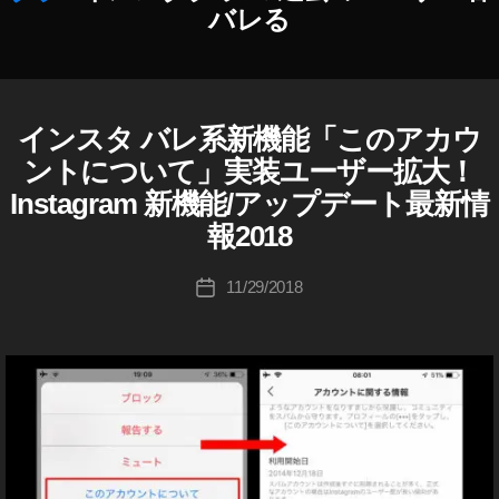
0
,
ィ
バレる
イ
ン
ン
グ
作
ス
,
成
タ
イ
者
ア
インスタ バレ系新機能「このアカウ
I
カ
ン
N
:
ッ
テ
ス
ントについて」実装ユーザー拡大！
S
K
プ
ゴ
タ
T
Instagram 新機能/アップデート最新情
o
デ
リ
マ
A
u
ー
G
報2018
ー
ー
R
ki
ト
ケ
A
c
2
投
テ
M
11/29/2018
投
hi
0
稿
(
ィ
稿
イ
Ta
2
者
ン
日
ン
k
3
,
グ
ス
a
イ
2
タ
h
グ
ン
0
ラ
a
ス
1
ム
s
タ
8
,
)
hi
ア
イ
W
ッ