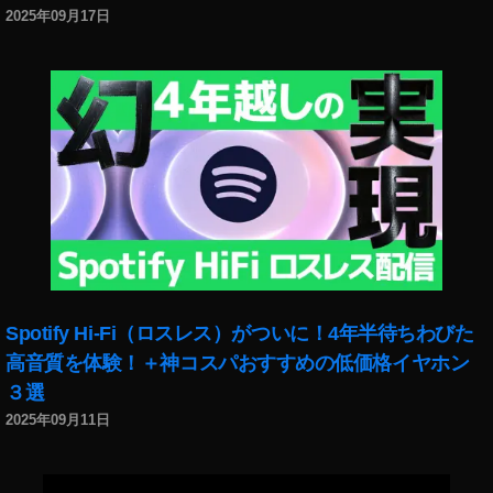
,
な
2025年09月17日
イ
に
ン
,
ス
イ
タ
ン
グ
ス
ラ
タ
ム
グ
こ
ラ
の
ム
ア
こ
カ
の
ウ
ア
ン
カ
Spotify Hi-Fi（ロスレス）がついに！4年半待ちわびた
ト
ウ
高音質を体験！＋神コスパおすすめの低価格イヤホン
に
ン
つ
３選
ト
い
に
2025年09月11日
て
つ
,
い
イ