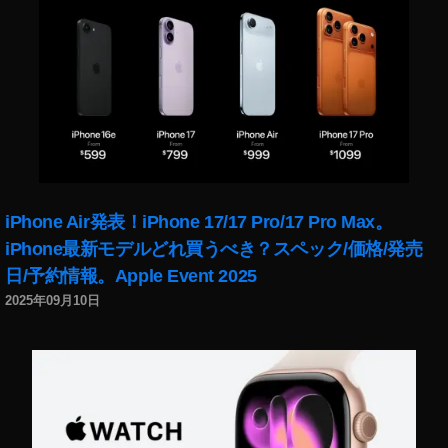
て
ン
プ
ス
ラ
タ
イ
グ
バ
ラ
シ
ム
ー
こ
,
の
イ
ア
ン
カ
iPhone Air発表！iPhone 17/17 Pro/17 Pro Max。
ス
ウ
タ
iPhone最新モデルどれ買うべき？スペック/価格/発売
ン
グ
日/予約情報。Apple Event 2025
ト
ラ
2025年09月10日
に
ム
つ
こ
い
の
て
ア
い
カ
つ
ウ
,
ン