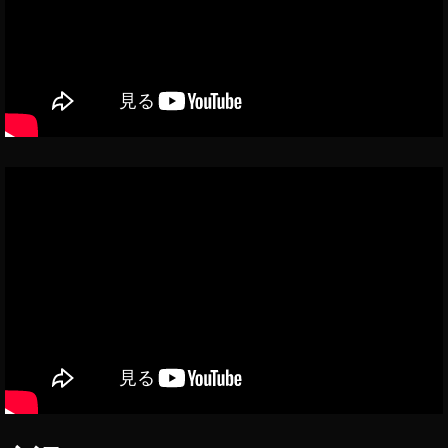
新
機
注
意
機
能
機
能
,
能
2
イ
0
ン
1
ス
8
,
タ
イ
最
ン
新
ス
機
タ
能
新
2
機
0
能
1
2
8
,
0
イ
2
ン
0
,
ス
イ
タ
ン
最
ス
新