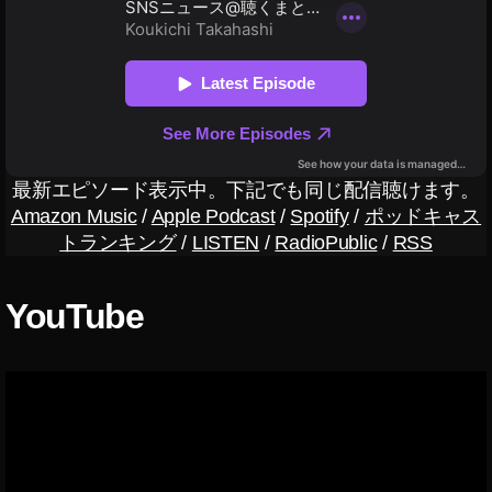
ン
ン
ニ
ス
ス
ュ
タ
タ
グ
ー
ラ
個
ス
ム
人
,
解
特
イ
説
定
ン
イ
,
ン
ス
最新エピソード表示中。下記でも同じ配信聴けます。
ス
イ
タ
Amazon Music
/
Apple Podcast
/
Spotify
/
ポッドキャス
タ
ン
最
グ
トランキング
/
LISTEN
/
RadioPublic
/
RSS
ス
ラ
新
ム
タ
情
足
新
報
YouTube
跡
機
,
/
能
身
イ
バ
,
ン
レ
イ
ス
/
ン
特
タ
定
ス
最
系
タ
新
・