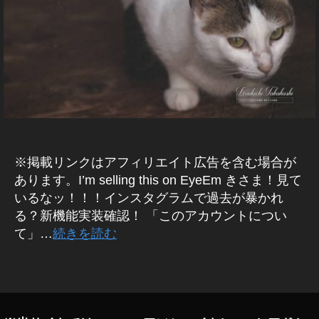
マ
ス
イ
グ
ー
タ
ン
ラ
ケ
マ
ム
ス
テ
最
ー
ィ
タ
新
ン
ケ
新
機
グ
テ
能
機
こ
ィ
能
イ
の
ン
ン
ア
2
ス
カ
グ
0
タ
ウ
,
2
グ
ン
イ
ラ
※掲載リンクはアフィリエイト広告を含む場合が
0
,
ト
ム
ン
に
イ
あります。I’m selling this on EyeEm きさま！見て
足
つ
ス
ン
跡
いるなッ！！！インスタグラムで過去が暴かれ
い
タ
/
ス
て
る？新機能実装確認！ 「このアカウントについ
身
マ
タ
ア
て」…
続きを読む
バ
ー
新
プ
レ
リ
ケ
機
/
タ
テ
特
イ
能
グ
定
ン
ィ
2
系
ス
ン
0
・
タ
グ
注
グ