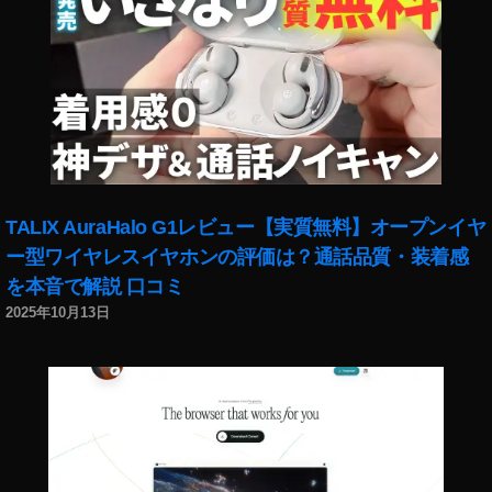
能
u
2
nt
0
,
2
イ
0
,
ン
イ
ス
ン
タ
ス
グ
タ
ラ
最
TALIX AuraHalo G1レビュー【実質無料】オープンイヤ
ム
新
こ
ー型ワイヤレスイヤホンの評価は？通話品質・装着感
機
の
を本音で解説 口コミ
能
ア
2025年10月13日
2
カ
0
ウ
2
ン
3
,
ト
イ
に
ン
つ
ス
い
タ