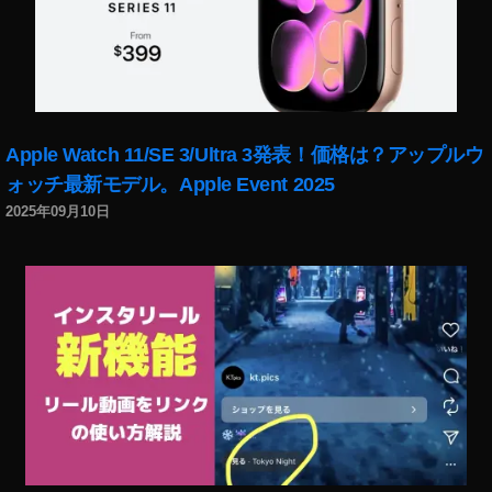
イ
ト
ン
に
ス
つ
タ
い
グ
て
ラ
出
Apple Watch 11/SE 3/Ultra 3発表！価格は？アップルウ
ム
な
こ
ォッチ最新モデル。Apple Event 2025
い
の
,
2025年09月10日
ア
イ
カ
ン
ウ
ス
ン
タ
ト
グ
に
ラ
つ
ム
い
こ
て
の
な
ア
に
カ