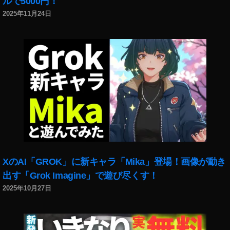
ルで5000円！
8
,
ー
2025年11月24日
イ
,
ン
イ
ス
ン
タ
ス
最
タ
新
グ
機
ラ
能
ム
2
A
0
b
1
o
9
,
ut
イ
T
XのAI「GROK」に新キャラ「Mika」登場！画像が動き
ン
hi
出す「Grok Imagine」で遊び尽くす！
ス
s
タ
2025年10月27日
A
最
c
新
c
機
o