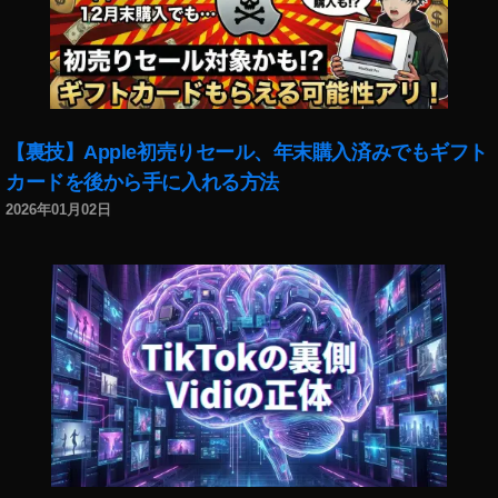
,
ス
イ
タ
ン
最
ス
新
タ
機
最
能
【裏技】Apple初売りセール、年末購入済みでもギフト
新
2
ニ
カードを後から手に入れる方法
0
ュ
2
2026年01月02日
ー
3
,
ス
イ
,
ン
イ
ス
ン
タ
ス
疑
タ
問
最
と
新
回
情
答
報
,
,