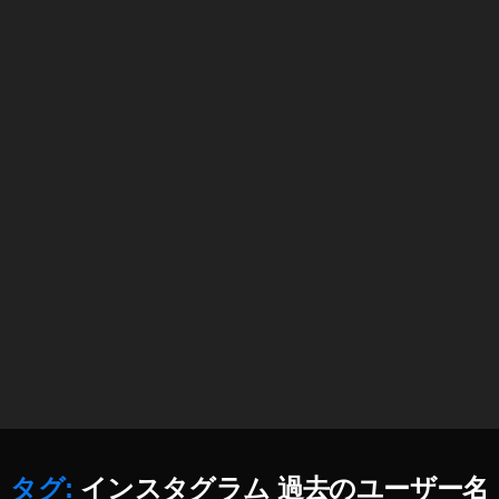
デ
,
ー
イ
ト
ン
2
ス
0
タ
1
ニ
8
,
ュ
イ
ー
ン
ス
ス
速
タ
報
ア
,
ッ
イ
プ
ン
デ
ス
ー
タ
ト
マ
2
ー
0
ケ
2
タグ:
インスタグラム 過去のユーザー名
テ