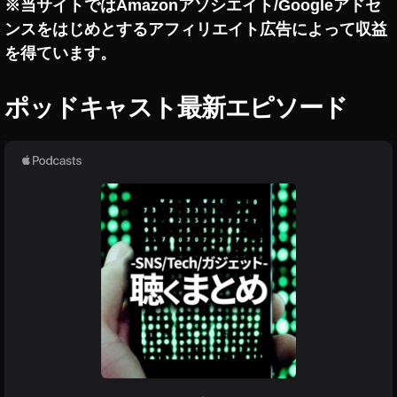
2
※当サイトではAmazonアソシエイト/Googleアドセ
意
ラ
2
3
,
ンスをはじめとするアフィリエイト広告によって収益
機
ム
0
イ
能
最
を得ています。
1
ン
新
8
,
ニ
ス
ュ
イ
タ
ポッドキャスト最新エピソード
ー
ン
最
ス
ス
/
新
最
タ
ア
新
マ
ッ
情
ー
報
プ
ケ
デ
イ
テ
ン
ー
ス
ィ
ト
タ
ン
,
グ
グ
ラ
イ
ム
2
ン
最
0
ス
新
1
タ
機
能
9
,
最
イ
イ
新