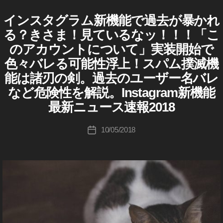
プ
タ
,
デ
ニ
インスタグラム新機能で過去が暴かれ
I
カ
イ
ー
N
ュ
テ
ト
ン
る？きさま！見ているなッ！！！「こ
S
作
ー
ゴ
ス
イ
T
のアカウントについて」実装開始で
成
ン
ス
リ
A
タ
ス
者
G
速
色々バレる可能性浮上！スパム撲滅機
ー
新
タ
R
:
報
機
グ
能は諸刃の剣。過去のユーザー名バレ
A
K
,
ラ
能
M
など危険性を解説。Instagram新機能
ム
o
イ
(
,
最
イ
u
最新ニュース速報2018
ン
イ
新
ン
ki
ス
ニ
ン
ス
c
投
ュ
タ
タ
ス
10/05/2018
投
ー
hi
稿
グ
バ
タ
稿
ス
ラ
Ta
者
レ
新
/
日
ム
k
系
最
機
)
新
a
機
能
W
情
h
能
E
2
報
B
a
,
0
イ
/S
s
イ
ン
1
N
hi
ス
ン
S
8
,
タ