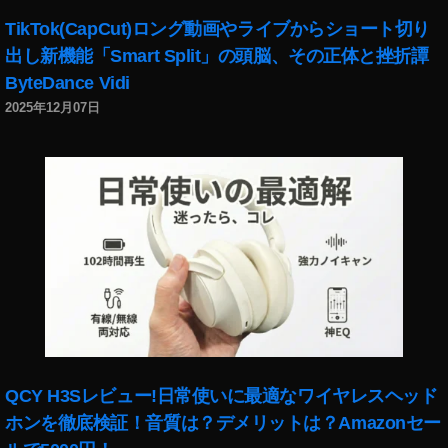
イ
イ
ン
TikTok(CapCut)ロング動画やライブからショート切り
ン
ス
出し新機能「Smart Split」の頭脳、その正体と挫折譚
ス
タ
ByteDance Vidi
タ
解
2025年12月07日
最
説
新
,
機
イ
能
ン
,
ス
イ
タ
ン
運
ス
用
タ
,
最
イ
新
ン
機
ス
能
タ
QCY H3Sレビュー!日常使いに最適なワイヤレスヘッド
2
グ
0
ホンを徹底検証！音質は？デメリットは？Amazonセー
ラ
1
マ