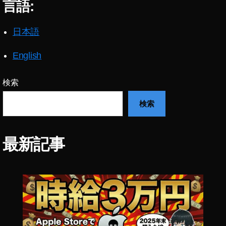
言語:
タ
機
新
能
機
日本語
2
能
0
2
1
English
0
9
,
2
イ
検索
3
,
ン
イ
ス
検索
ン
タ
ス
最
タ
新
最新記事
最
機
新
能
ア
2
ッ
0
プ
2
デ
0
,
ー
イ
ト
ン