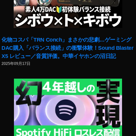
タ
質
問
ス
タ
ン
化物コスパ「TRN Conch」まさかの悲劇…ゲーミング
プ
DAC購入「バランス接続」の衝撃体験！Sound Blaster
,
X5 レビュー／音質評価。中華イヤホンの沼日記
イ
2025年09月17日
ン
ス
タ
運
用
,
イ
ン
ス
タ
グ