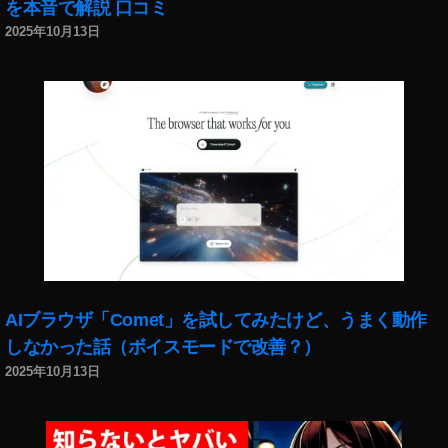
を本音で解説 口コミ
能
,
2025年10月13日
イ
ン
ス
タ
最
新
機
能
2
0
1
8
,
イ
AIブラウザ「Comet」を試してみたけど、うまく動作
ン
しなかった話（ボイスモードで改善？）
ス
2025年10月13日
タ
最
新