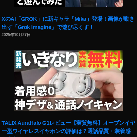
ュ
ー
XのAI「GROK」に新キャラ「Mika」登場！画像が動き
ス
,
出す「Grok Imagine」で遊び尽くす！
イ
2025年10月27日
ン
ス
タ
最
新
情
報
,
イ
ン
ス
タ
最
TALIX AuraHalo G1レビュー【実質無料】オープンイヤ
新
ー型ワイヤレスイヤホンの評価は？通話品質・装着感
機