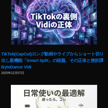
ン
ス
タ
新
機
能
2
0
1
9
,
TikTok(CapCut)ロング動画やライブからショート切り
イ
出し新機能「Smart Split」の頭脳、その正体と挫折譚
ン
ス
ByteDance Vidi
タ
2025年12月07日
新
機
能
2
0
2