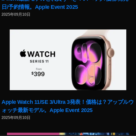
ス
日/予約情報。Apple Event 2025
タ
グ
2025年09月10日
ラ
ム
ア
ッ
プ
デ
ー
ト
2
0
1
8
,
イ
Apple Watch 11/SE 3/Ultra 3発表！価格は？アップルウ
ン
ォッチ最新モデル。Apple Event 2025
ス
2025年09月10日
タ
グ
ラ