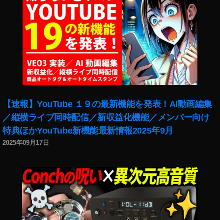
機
能
2
0
1
9
,
イ
ン
ス
タ
【速報】YouTube １９の最新機能を発表！AI動画編集
最
／縦横ライブ同時配信／新収益化機能／メンバー向け
新
特典ほかYouTube新機能最新情報2025年9月
機
能
2025年09月17日
2
0
2
0
,
イ
ン
ス