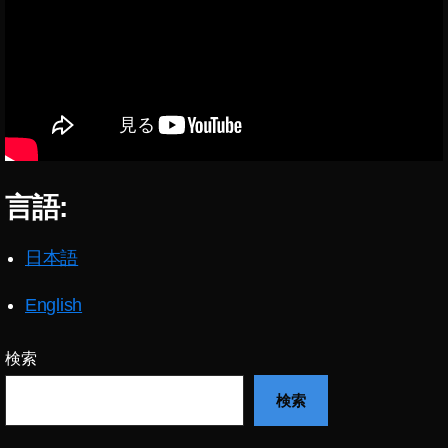
マ
ナ
ー
ウ
ケ
イ
テ
ル
ィ
ス
ン
感
グ
染
2
症
0
言語:
1
9
,
イ
日本語
ン
ス
English
タ
新
ス
検索
タ
検索
ン
プ
,