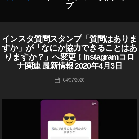
,
,
プ
S
イ
N
ン
S
作
ス
最
成
タ
新
者
インスタ質問スタンプ「質問はありま
I
カ
ア
ニ
N
:
テ
ッ
すか」が「なにか協力できることはあ
S
ュ
K
ゴ
プ
T
りますか？」へ変更！Instagramコロ
ー
o
リ
デ
A
ス
u
G
ナ関連 最新情報 2020年4月3日
ー
ー
R
,
ki
ト
A
S
c
投
,
M
04/07/2020
投
N
hi
稿
(
イ
稿
S
イ
Ta
者
ン
日
ン
最
k
ス
ス
新
a
タ
タ
情
h
グ
ア
ラ
報
a
ッ
ム
,
s
プ
)
wi
hi
デ
W
th