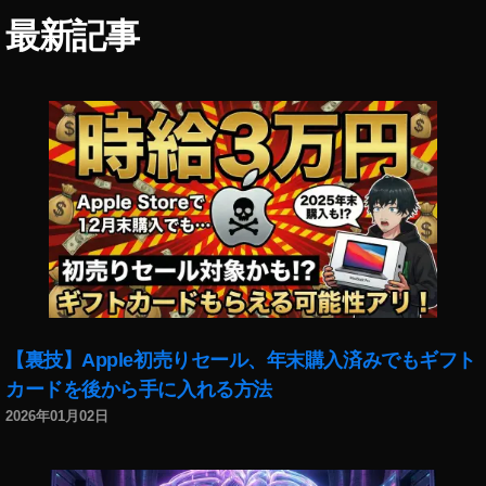
イ
最新記事
ン
ス
タ
新
機
能
,
イ
ン
ス
タ
新
機
能
【裏技】Apple初売りセール、年末購入済みでもギフト
2
カードを後から手に入れる方法
0
2026年01月02日
1
8
,
イ