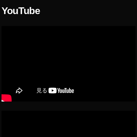
ス
ナ
,
タ
YouTube
,
イ
グ
コ
ラ
ン
ロ
ム
ス
最
ナ
タ
新
,
マ
機
コ
能
ー
ロ
イ
ケ
ン
ナ
テ
ス
問
ィ
タ
題
グ
ン
,
ラ
グ
ム
ニ
2
質
ュ
0
問
ー
ス
1
タ
ス
8
,
ン
,
イ
プ
新
ン
型
ス
コ
タ
ロ