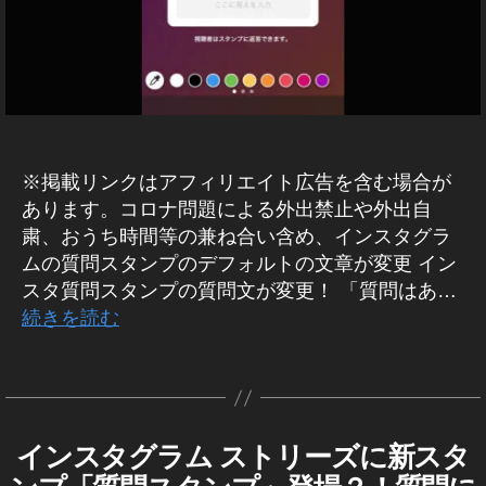
E
ー
コ
B
ト
/S
ロ
2
N
ナ
0
S
,
マ
1
ー
イ
8
,
ケ
ン
イ
テ
ス
ィ
ン
※掲載リンクはアフィリエイト広告を含む場合が
ン
タ
ス
グ
あります。コロナ問題による外出禁止や外出自
ニ
タ
W
ュ
粛、おうち時間等の兼ね合い含め、インスタグラ
ア
IT
ー
ムの質問スタンプのデフォルトの文章が変更 イン
ッ
H
ス
コ
プ
スタ質問スタンプの質問文が変更！ 「質問はあ…
ロ
速
デ
続きを読む
ナ
報
ー
最
,
新
ト
タ
イ
ニ
2
グ
ュ
ン
0
ー
ス
作
1
ス
タ
インスタグラム ストリーズに新スタ
I
カ
成
9-
ア
N
最
テ
プ
者
2