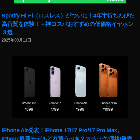
ラ
マ
Spotify Hi-Fi（ロスレス）がついに！4年半待ちわびた
ー
,
高音質を体験！＋神コスパおすすめの低価格イヤホン
イ
３選
ン
2025年09月11日
ス
タ
グ
ラ
ム
ア
ッ
プ
デ
ー
ト
,
イ
iPhone Air発表！iPhone 17/17 Pro/17 Pro Max。
ン
iPhone最新モデルどれ買うべき？スペック/価格/発売