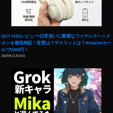
0
,
イ
ン
ス
タ
最
新
QCY H3Sレビュー!日常使いに最適なワイヤレスヘッド
ア
ホンを徹底検証！音質は？デメリットは？Amazonセー
ッ
ルで5000円！
プ
2025年11月24日
デ
ー
ト
,
イ
ン
ス
タ
最
新
ニ