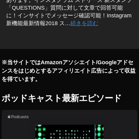
あります。インスタグラム ストリーズ 新スタンプ
問
ィ
タ
ス
ン
ス
「QUESTIONS」質問に対して文章で回答可能
ア
/
グ
タ
に！インサイトでメッセージ確認可能！Instagram
最
ッ
ア
新
ン
新機能最新情報2018 ス…
続きを読む
プ
プ
情
プ
リ
デ
報
,
イ
ー
タ
イ
イ
ン
ト
ン
グ
ス
ン
ス
最
タ
タ
ス
新
グ
グ
タ
※当サイトではAmazonアソシエイト/Googleアドセ
ラ
,
ラ
ム
グ
ム
ンスをはじめとするアフィリエイト広告によって収益
イ
ス
質
ラ
ン
ト
を得ています。
問
ム
ー
ス
ス
リ
wi
タ
タ
ー
th
ポッドキャスト最新エピソード
ン
ス
ズ
プ
コ
タ
イ
ニ
ロ
ン
ン
ュ
ナ
ス
プ
ー
タ
,
ス
,
グ
イ
イ
ラ
ン
ム