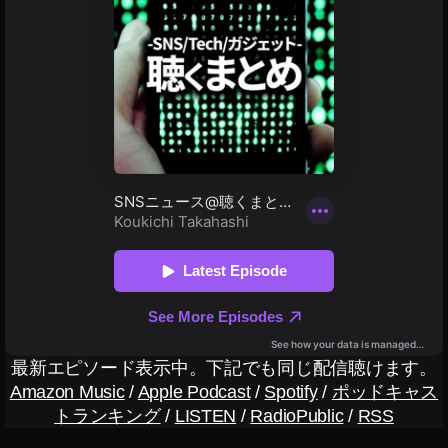
ン
ス
新
ス
ス
タ
タ
タ
グ
ニ
ン
ラ
プ
ュ
ム
イ
ー
ン
wi
ス
ス
th
速
タ
コ
グ
報
ロ
ラ
,
ム
ナ
イ
最
最
ン
新
新
ニ
ス
ュ
情
タ
ー
報
マ
ス
,
/
ー
最
ウ
ケ
新
最新エピソード表示中。下記でも同じ配信聴けます。
ィ
テ
情
ズ
Amazon Music
/
Apple Podcast
/
Spotify
/
ポッドキャス
報
ィ
コ
トランキング
/
LISTEN
/
RadioPublic
/
RSS
ン
イ
ロ
ン
グ