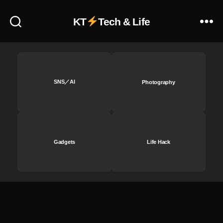
al
ニ
M
KT
Tech & Life
ュ
e
ー
di
ス
a
,
速
イ
報
ン
,
ス
SNS／AI
Photography
In
タ
st
ア
a
ッ
gr
プ
a
デ
m
Gadgets
Life Hack
ー
最
ト
新
2
ニ
0
ュ
1
ー
9-
ス
2
,
0