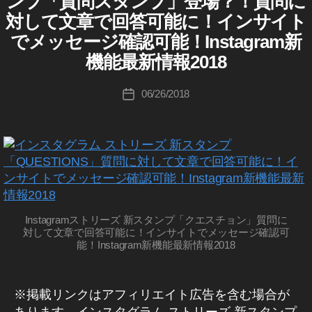
ンプ「質問スタンプ」登場？！質問に
S
リ
新
ゴ
:
0
T
対して文章で回答可能に！インサイト
ニ
イ
リ
A
K
2
ン
G
ュ
でメッセージ確認可能！Instagram新
ー
o
0
,
ス
R
ー
u
イ
タ
機能最新情報2018
A
ス
グ
ki
M
ン
ラ
,
(
c
投
ス
ム
06/26/2018
投
イ
イ
hi
稿
タ
ス
ン
稿
ン
ト
Ta
者
ア
ス
日
ー
ス
タ
k
ッ
リ
グ
タ
a
プ
ー
ラ
最
h
ズ
デ
ム
新
a
)
ー
イ
情
ン
s
W
ト
ス
報
E
hi
2
タ
B
Instagramストリーズ 新スタンプ「クエスチョン」質問に
,
0
グ
/S
対して文章で回答可能に！インサイトでメッセージ確認可
イ
ラ
2
N
能！Instagram新機能最新情報2018
ム
ン
S
0
,
最
マ
ス
イ
新
ー
タ
ニ
ン
ケ
※掲載リンクはアフィリエイト広告を含む場合が
質
ュ
テ
ス
ー