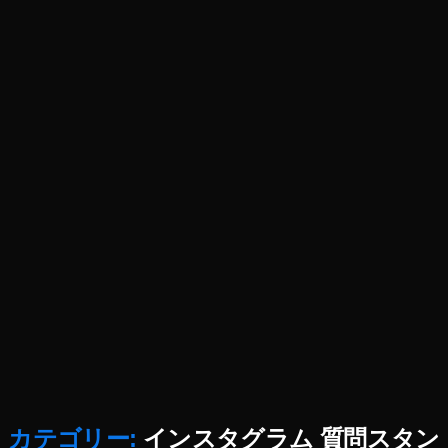
In
2
st
0
,
a
イ
gr
ン
a
ス
m
タ
最
新
新
機
情
能
報
2
,
0
S
1
N
9-
S
2
ニ
0
ュ
2
ー
0
,
ス
ア
速
プ
報
カテゴリー:
インスタグラム 質問スタン
リ