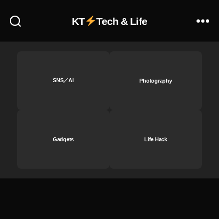
,
A
KT
Tech & Life
p
pl
e
最
新
SNS／AI
Photography
ニ
ュ
ー
ス
2
0
Gadgets
Life Hack
2
5
,
A
p
pl
e
最