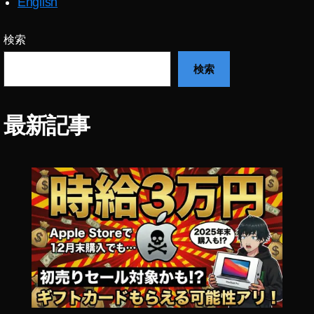
2
English
6
,
A
検索
p
pl
検索
e
初
売
最新記事
り
セ
ー
ル
,
A
p
pl
e
福
袋
,
お