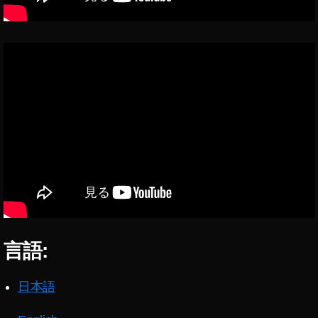
p
pl
e
公
式
ス
ト
ア
購
入
,
A
p
pl
e
初
言語:
売
り
日本語
2
0