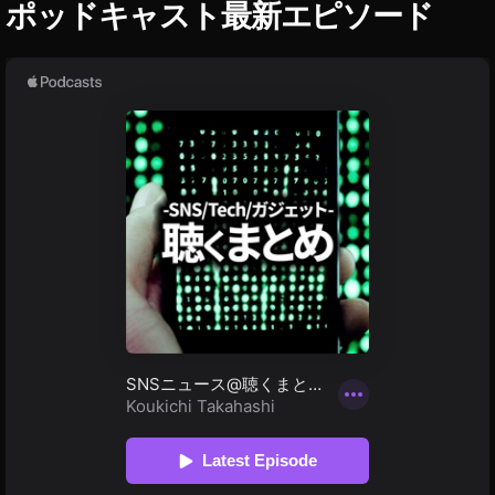
ャ
ポッドキャスト最新エピソード
ー
ジ
,
A
p
pl
e
コ
ー
ル
セ
ン
タ
ー
問
い
合
わ
せ
,