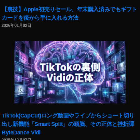
正
【裏技】Apple初売りセール、年末購入済みでもギフト
月
カードを後から手に入れる方法
セ
ー
2026年01月02日
ル
,
ア
ッ
プ
ル
,
オ
ン
ラ
イ
ン
購
TikTok(CapCut)ロング動画やライブからショート切り
入
出し新機能「Smart Split」の頭脳、その正体と挫折譚
ト
ByteDance Vidi
ラ