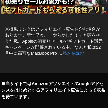
pl
e
ギ
フ
ト
※掲載リンクはアフィリエイト広告を含む場合が
カ
ー
あります。新年早々、「やらかした！」と頭を抱
ド
えた私。Appleの初売りセールでギフトカード還元
,
キャンペーンが開催されている中、なんと私は12
A
月中に高額なMacBook Pro …
続きを読む
p
pl
タ
e
グ
ギ
フ
ト
※当サイトではAmazonアソシエイト/Googleアドセ
カ
ンスをはじめとするアフィリエイト広告によって収益
ー
を得ています。
ド
チ