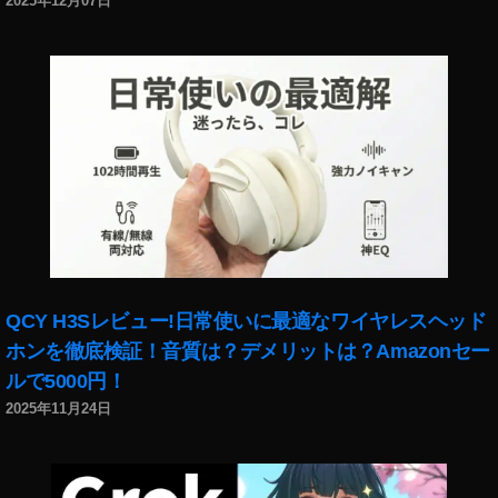
2025年12月07日
ブ
ル
,
ポ
イ
ン
ト
二
重
取
り
,
楽
QCY H3Sレビュー!日常使いに最適なワイヤレスヘッド
天
ホンを徹底検証！音質は？デメリットは？Amazonセー
リ
ー
ルで5000円！
ベ
2025年11月24日
イ
ツ