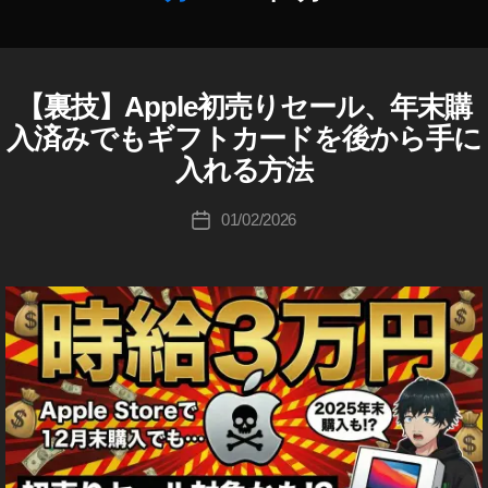
作
ン
成
ス
者
ト
:
ア
【裏技】Apple初売りセール、年末購
A
カ
K
,
P
テ
入済みでもギフトカードを後から手に
o
P
A
ゴ
L
u
入れる方法
p
リ
E
ki
pl
ー
ニ
c
投
e
ュ
01/02/2026
投
hi
稿
キ
ー
稿
ス
Ta
者
ャ
日
k
ラ
ン
イ
a
ペ
フ
h
ー
ハ
a
ッ
ン
ク
s
条
/
hi
件
効
,
率
化
A
p