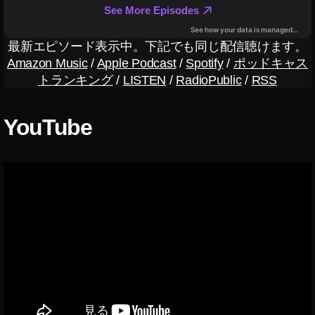
A
p
pl
最新エピソード表示中。下記でも同じ配信聴けます。
e
Amazon Music
/
Apple Podcast
/
Spotify
/
ポッドキャス
サ
トランキング
/
LISTEN
/
RadioPublic
/
RSS
ポ
ー
ト
YouTube
,
A
p
pl
e
セ
ー
ル
情
報
,
A