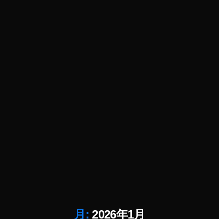
新
情
報
,
A
p
pl
e
お
得
情
報
,
A
p
pl
e
オ
ン
ラ
月:
2026年1月
イ