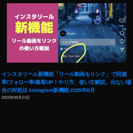
最
新
機
能
2
0
1
8
,
イ
ン
ス
インスタリール新機能「リール動画をリンク」で回遊
タ
率/フォロー率/集客UP！やり方、使い方解説。出ない場
最
新
合の対処法 Instagram新機能 2025年8月
機
2025年08月23日
能
2
0
1
9
,