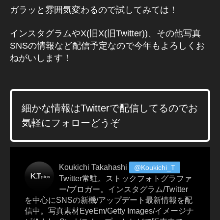
ェ
ガラッと雰囲気変わるので試してみては！
ク
ト
インスタグラムやX(旧X(旧Twitter))、その他写真
ニ
SNSの情報など配信予定なので今年もよろしくお
ュ
ー
ねがいします！
ス
2
0
1
細かな情報はTwitterで配信してるのでお
9
,
イ
気軽にフォローどうぞ
ン
ス
タ
A
Koukichi Takahashi
@Koukichi_T
R
Twitter常駐。ストックフォトグラファ
カ
ー/ブロガー。インスタグラム/Twitter
メ
を中心にSNSの新機/アップデート最新情報を配
ラ
信中。写真素材EyeEm/Getty Images/イメージナ
エ