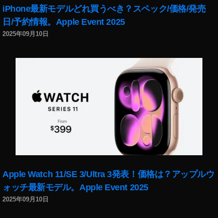
ン
iPhone最新モデルどれ買うべき？スペック/価格/発売
ス
日/予約情報。Apple Event 2025
タ
最
2025年09月10日
新
情
報
,
イ
ン
ス
タ
最
新
機
能
,
Apple Watch 11/SE 3/Ultra 3発表！価格は？アップルウ
イ
ォッチ最新モデル。Apple Event 2025
ン
2025年09月10日
ス
タ