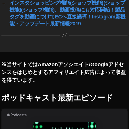
→
インスタショッピング機能(ショップ機能)(ショップ
ク
ト
機能)(ショップ機能)、動画投稿にも対応開始！製品
最
タグを動画につけてECへ直接誘導！Instagram新機
新
能・アップデート最新情報2019
情
報
,
イ
ン
ス
※当サイトではAmazonアソシエイト/Googleアドセ
タ
ンスをはじめとするアフィリエイト広告によって収益
A
R
を得ています。
カ
メ
ポッドキャスト最新エピソード
ラ
エ
フ
ェ
ク