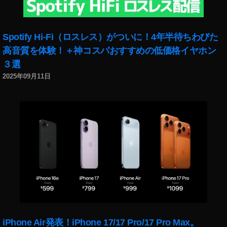
新
ア
ッ
Spotify Hi-Fi（ロスレス）がついに！4年半待ちわびた
プ
デ
高音質を体験！＋神コスパおすすめの低価格イヤホン
ー
３選
ト
2025年09月11日
,
イ
ン
ス
タ
最
新
ニ
ュ
ー
ス
,
イ
iPhone Air発表！iPhone 17/17 Pro/17 Pro Max。