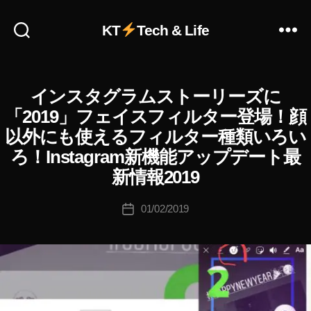
b
u
KT
Tech & Life
y
a
P
h
作
インスタグラムストーリーズに
I
カ
ot
成
N
テ
o
者
「2019」フェイスフィルター登場！顔
S
ゴ
gr
:
T
以外にも使えるフィルター種類いろい
リ
a
A
K
G
ろ！Instagram新機能アップデート最
ー
p
o
R
h
u
新情報2019
A
er
ki
M
(
,
c
投
01/02/2019
投
イ
S
hi
稿
ン
稿
N
Ta
者
ス
日
S
タ
k
グ
ニ
a
ラ
ュ
h
ム
ー
a
)
ス
s
W