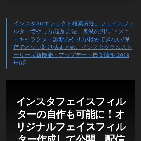
ク
y
ト
/
o
A
Ol
R
インスタARエフェクト検索方法。フェイスフィ
d
エ
ルター増やし方/追加方法。鬼滅の刃/ディズニ
フ
m
ーキャラクター診断のやり方/検索できない/保
ェ
e
ク
存できない対処法まとめ。インスタグラムスト
et
ト
ーリーズ新機能・アップデート最新情報 2019
)
s
N
年8月
イ
ン
e
ス
w
,
タ
イ
グ
ラ
ン
ム
ス
インスタフェイスフィル
最
タ
新
ア
ア
ターの自作も可能に！オ
ッ
ッ
プ
リジナルフェイスフィル
プ
デ
デ
ー
ター作成して公開、配信
ト
ー