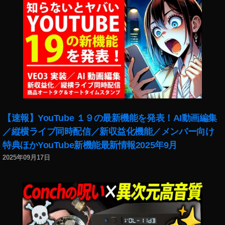
機
能
,
イ
ン
ス
タ
新
機
能
2
【速報】YouTube １９の最新機能を発表！AI動画編集
0
／縦横ライブ同時配信／新収益化機能／メンバー向け
1
特典ほかYouTube新機能最新情報2025年9月
8
,
イ
2025年09月17日
ン
ス
タ
新
機
能