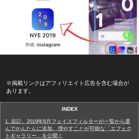
E
速
hi
B
報
/S
,
N
S
S
マ
N
ー
S
ケ
最
テ
ィ
新
ン
ニ
グ
ュ
ア
ー
プ
ス
リ
※掲載リンクはアフィリエイト広告を含む場合が
,
イ
あります。
ン
S
ス
N
タ
S
INDEX
グ
ラ
最
ム
新
1.
追記。2019年8月フェイスフィルターが一覧から選
ス
情
んでかんたんに追加、増やすことが可能な「エフェク
ト
報
ー
トギャラリー」を公開！