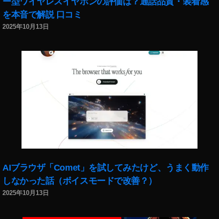
ー型ワイヤレスイヤホンの評価は？通話品質・装着感
イ
を本音で解説 口コミ
ン
ス
2025年10月13日
タ
マ
ー
ケ
テ
ィ
ン
グ
2
0
1
9
,
AIブラウザ「Comet」を試してみたけど、うまく動作
イ
ン
しなかった話（ボイスモードで改善？）
ス
2025年10月13日
タ
新