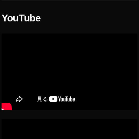
イ
ン
YouTube
ス
タ
ア
ッ
プ
デ
ー
ト
,
イ
ン
ス
タ
ア
ッ
プ
デ
ー