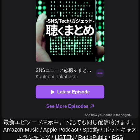
ト
最
新
情
報
2
0
1
9
,
イ
ン
ス
タ
A
R
フ
ィ
ル
最新エピソード表示中。下記でも同じ配信聴けます。
タ
Amazon Music
/
Apple Podcast
/
Spotify
/
ポッドキャス
ー
トランキング
/
LISTEN
/
RadioPublic
/
RSS
,