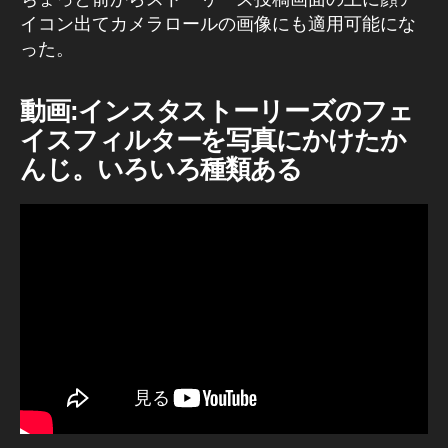
フ
イコン出てカメラロールの画像にも適用可能にな
ェ
った。
ク
ト
ニ
動画:インスタストーリーズのフェ
ュ
イスフィルターを写真にかけたか
ー
んじ。いろいろ種類ある
ス
,
イ
ン
ス
タ
A
R
カ
メ
ラ
エ
フ