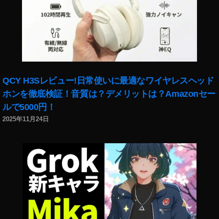
イ
ン
ス
タ
フ
ェ
イ
ス
QCY H3Sレビュー!日常使いに最適なワイヤレスヘッド
フ
ホンを徹底検証！音質は？デメリットは？Amazonセー
ィ
ルで5000円！
ル
2025年11月24日
タ
ー
,
イ
ン
ス
タ
マ
ー
ケ