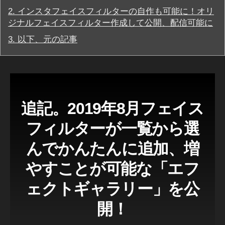
リ
,
2.
インスタフェイスフィルターの自作も可能に！オリ
ー
To
ズ
ジナルフェイスフィルター作成して公開、配信可能に
k
イ
y
3.
以下、元の記事
ン
o
ス
タ
P
グ
h
ラ
ot
ム
フ
o
ェ
gr
追記。2019年8月フェイス
イ
a
ス
フィルターが一覧から選
フ
p
ィ
h
ル
んでかんたんに追加、増
er
タ
,
ー
やすことが可能な「エフ
(
To
カ
k
ェクトギャラリー」を公
メ
y
ラ
エ
o
開！
フ
To
ェ
k