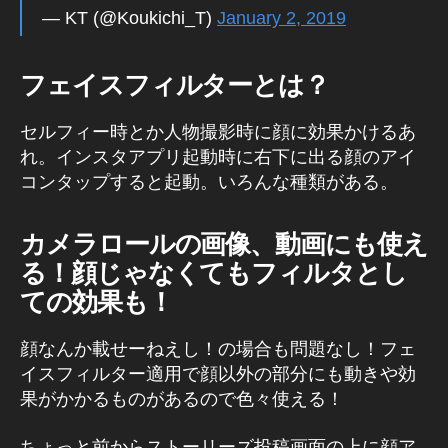
— KT (@Koukichi_T)
January 2, 2019
R
カ
メ
フェイスフィルターとは？
ラ
エ
フ
セルフィー時とか人物撮影時に顔に効果かけるあ
ェ
れ。インスタアプリ起動時に右下に出る顔のアイ
ク
コンタップすると起動。いろんな種類がある。
ト
,
カメラロールの画像、動画にも使え
イ
ン
る！顔じゃなくてもフィルタとし
ス
ての効果も！
タ
A
顔なんか載せーねえし！の場合も問題なし！フェ
R
カ
イスフィルター適用で顔以外の部分にも動きや効
メ
果がかかるものがあるので色々使える！
ラ
エ
ちょっと前からストーリーズ投稿画面の上に顔ア