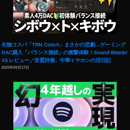
2
0
1
9
,
イ
ン
ス
化物コスパ「TRN Conch」まさかの悲劇…ゲーミング
タ
DAC購入「バランス接続」の衝撃体験！Sound Blaster
新
X5 レビュー／音質評価。中華イヤホンの沼日記
機
2025年09月17日
能
2
0
2
3
,
イ
ン
ス
タ
最