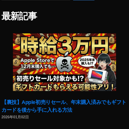
2
0
,
最新記事
イ
ン
ス
タ
ア
ッ
プ
デ
ー
ト
2
0
2
3
,
【裏技】Apple初売りセール、年末購入済みでもギフト
イ
カードを後から手に入れる方法
ン
2026年01月02日
ス
タ