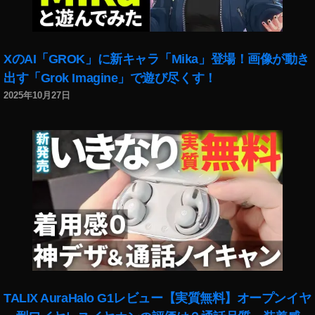
テ
ィ
ン
XのAI「GROK」に新キャラ「Mika」登場！画像が動き
グ
,
出す「Grok Imagine」で遊び尽くす！
イ
2025年10月27日
ン
ス
タ
マ
ー
ケ
テ
ィ
ン
グ
2
0
1
TALIX AuraHalo G1レビュー【実質無料】オープンイヤ
8
,