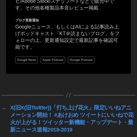
ビ/Adobe Stock/スナップートなどで販売中で
フ
す。その他各種製品本音レビュー掲載
ェ
ク
ブログ更新通知
ト
Googleニュース、もしくはAIによる記事読み上
使
げポッドキャスト「KT＠読まないブログ」をフ
い
ォローの上、更新通知設定で最新記事を確認可
方
能です。
,
イ
Google News
Apple Podcast
Google Podcast
ン
ス
タ
タ
A
グ
R
カ
メ
←
X(旧X(旧Twitter))「打ち上げ花火」限定いいねアニ
ラ
メーション開始！ #あけおめ ツイートにいいねで花
エ
火が上がる！ツイッター新機能・アップデート・最
フ
新ニュース速報2018-2019
ェ