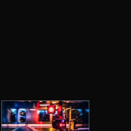
イ
ン
ス
タ
最
新
機
能
2
0
2
3
,
イ
ン
ス
タ
運
用
,
イ
ン