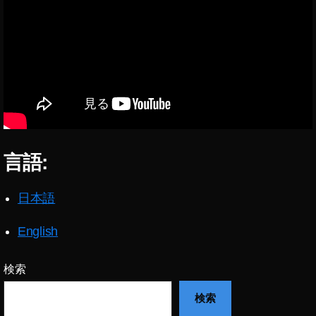
ト
2
0
1
8
,
イ
ン
ス
タ
ア
言語:
ッ
プ
デ
日本語
ー
ト
English
2
0
検索
1
9-
検索
2
0