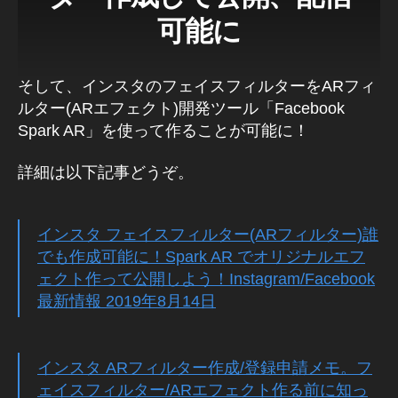
イ
ト
可能に
ン
2
ス
0
タ
1
グ
そして、インスタのフェイスフィルターをARフィ
ラ
9-
ム
ルター(ARエフェクト)開発ツール「Facebook
2
最
Spark AR」を使って作ることが可能に！
0
新
ニ
2
ュ
0
,
詳細は以下記事どうぞ。
ー
イ
ス
/
ン
最
ス
インスタ フェイスフィルター(ARフィルター)誰
新
タ
情
でも作成可能に！Spark AR でオリジナルエフ
新
報
ェクト作って公開しよう！Instagram/Facebook
機
イ
最新情報 2019年8月14日
ン
能
ス
2
タ
0
グ
ラ
1
インスタ ARフィルター作成/登録申請メモ。フ
ム
9-
ェイスフィルター/ARエフェクト作る前に知っ
最