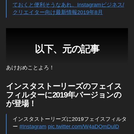
2
新
ておくと便利そうなあれ。Instagramビジネス/
0
機
クリエイター向け最新情報2019年8月
能
2
0
,
イ
ン
ス
以下、元の記事
タ
A
R
あけおめことよろ！
エ
フ
ェ
インスタストーリーズのフェイス
ク
フィルターに2019年バージョンの
ト
,
が登場！
イ
ン
インスタストーリーズに2019フェイスフィルタ
ス
ー
#Instagram
pic.twitter.com/W4aDQmDulD
タ
A