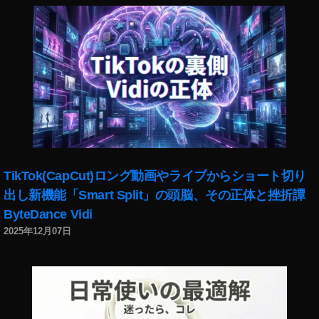
ア
ッ
プ
デ
ー
ト
最
新
,
イ
ン
TikTok(CapCut)ロング動画やライブからショート切り
ス
出し新機能「Smart Split」の頭脳、その正体と挫折譚
タ
ByteDance Vidi
ニ
ュ
2025年12月07日
ー
ス
速
報
,