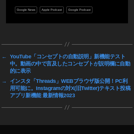
,
Google News
Apple Podcast
Google Podcast
ツ
イ
ッ
チ
タ
,
グ
ニ
ュ
←
YouTube「コンセプトの自動説明」新機能テスト
ー
中。動画の中で言及したコンセプトが説明欄に自動
ス
的に表示
速
報
→
インスタ「Threads」WEBブラウザ版公開！PC利
,
用可能に。Instagramの対X(旧Twitter)テキスト投稿
ラ
アプリ新機能 最新情報2023
イ
ブ
配
信
,
動