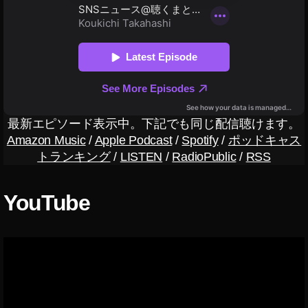
最
新
機
能
,
最
新
機
最新エピソード表示中。下記でも同じ配信聴けます。
能
2
Amazon Music
/
Apple Podcast
/
Spotify
/
ポッドキャス
0
トランキング
/
LISTEN
/
RadioPublic
/
RSS
2
3
YouTube