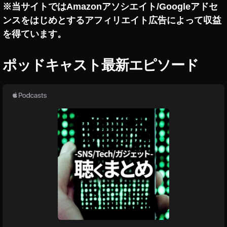
※当サイトではAmazonアソシエイト/Googleアドセ
画
S
ンスをはじめとするアフィリエイト広告によって収益
N
を得ています。
S
,
新
ポッドキャスト最新エピソード
機
能
,
新
機
能
2
0
2
3
,
最
新
情
報
,