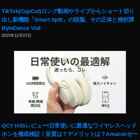
TikTok(CapCut)ロング動画やライブからショート切り
出し新機能「Smart Split」の頭脳、その正体と挫折譚
ByteDance Vidi
2025年12月07日
QCY H3Sレビュー!日常使いに最適なワイヤレスヘッド
ホンを徹底検証！音質は？デメリットは？Amazonセー