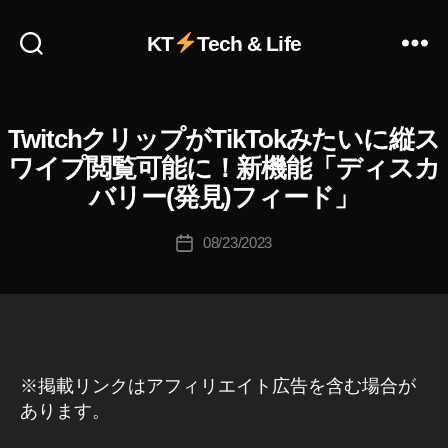
KT
Tech & Life
作
成
者
:
TwitchクリップがTikTokみたいに縦ス
T
カ
K
I
テ
ワイプ閲覧可能に！新機能「ディスカ
o
K
ゴ
T
u
バリー(発見)フィード」
リ
O
ki
K
ー
c
投
T
08/23/2023
投
hi
稿
W
稿
I
Ta
者
日
T
k
C
a
H
h
ゲ
a
ー
ム
※掲載リンクはアフィリエイト広告を含む場合が
s
A
ニ
hi
あります。
p
ュ
p
,
ー