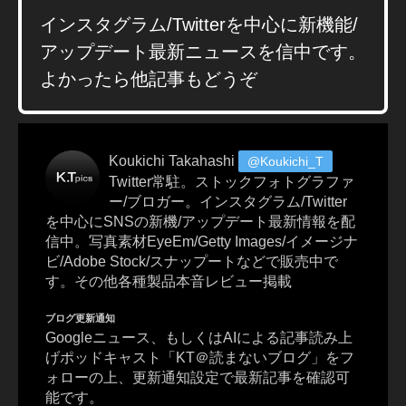
プ
インスタグラム/Twitterを中心に新機能/
リ
,
アップデート最新ニュースを信中です。
ゲ
よかったら他記事もどうぞ
ー
ム
実
況
Koukichi Takahashi
@Koukichi_T
,
Twitter常駐。ストックフォトグラファ
ゲ
ー/ブロガー。インスタグラム/Twitter
ー
を中心にSNSの新機/アップデート最新情報を配
ム
信中。写真素材EyeEm/Getty Images/イメージナ
配
ビ/Adobe Stock/スナップートなどで販売中で
信
す。その他各種製品本音レビュー掲載
,
ス
ブログ更新通知
ト
Googleニュース、もしくはAIによる記事読み上
リ
げポッドキャスト「KT＠読まないブログ」をフ
ー
ォローの上、更新通知設定で最新記事を確認可
マ
能です。
ー