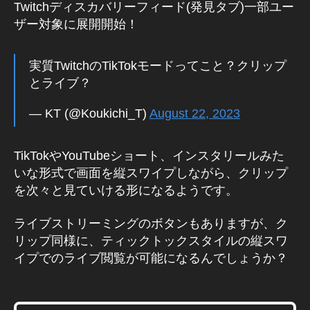
Twitchディスカバリーフィード(発見タブ)一部ユー
ス
S
ザー対象に展開開始！
N
S
,
S
実質TwitchのTikTokモードってこと？クリップ
o
とライブ？
ci
al
— KT (@Koukichi_T)
August 22, 2023
M
e
di
TikTokやYouTubeショート、インスタリールみた
a
,
いな形式で画面を縦スワイプしながら、クリップ
Ti
を次々と見ていける形になるようです。
k
To
ライブストリーミングのボタンもありますが、ク
k
,
T
リップ同様に、ティックトックスタイルの縦スワ
wi
イプでのライブ閲覧が可能になるんでしょうか？
tc
h
,
ア