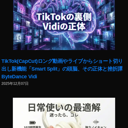
TikTok(CapCut)ロング動画やライブからショート切り
出し新機能「Smart Split」の頭脳、その正体と挫折譚
ByteDance Vidi
2025年12月07日