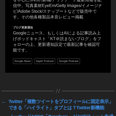
信中。写真素材EyeEm/Getty Images/イメージナ
G
ビ/Adobe Stock/スナップートなどで販売中で
O
す。その他各種製品本音レビュー掲載
O
G
ブログ更新通知
L
Googleニュース、もしくはAIによる記事読み上
E
げポッドキャスト「KT＠読まないブログ」をフ
,
ォローの上、更新通知設定で最新記事を確認可
G
能です。
o
o
Google News
Apple Podcast
Google Podcast
gl
e
P
タ
ix
グ
el
7
,
G
←
Twitter「複数ツイートをプロフィールに固定表示」
o
できる「ハイライト」タブとは？Twitter新機能
o