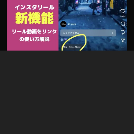
インスタリール新機能「リール動画をリンク」で回遊
率/フォロー率/集客UP！やり方、使い方解説。出ない場
合の対処法 Instagram新機能 2025年8月
2025年08月23日