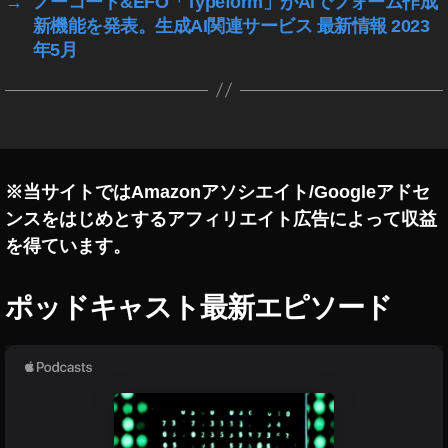
→
ノーコード&EFO「Typeform」がAIでフォーム作成
gl
新機能を発表。生成AI関連サービス 最新情報 2023
e
年5月
P
ix
el
7
a
※当サイトではAmazonアソシエイト/Googleアドセ
ンスをはじめとするアフィリエイト広告によって収益
を得ています。
ポッドキャスト最新エピソード