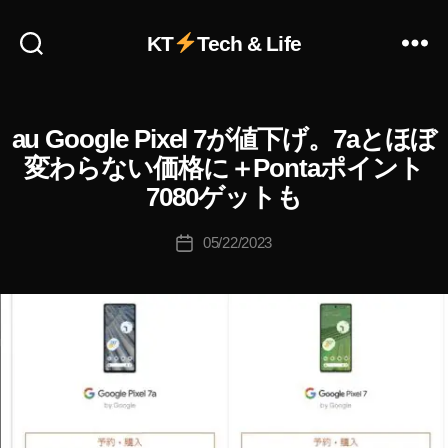
KT
Tech & Life
作
成
者
:
au Google Pixel 7が値下げ。7aとほぼ
A
カ
K
N
テ
変わらない価格に＋Pontaポイント
o
D
ゴ
R
u
7080ゲットも
リ
O
ki
I
ー
c
投
D
05/22/2023
投
hi
稿
G
稿
O
Ta
者
日
O
k
G
a
L
h
E
a
ニ
ュ
s
ー
hi
ス