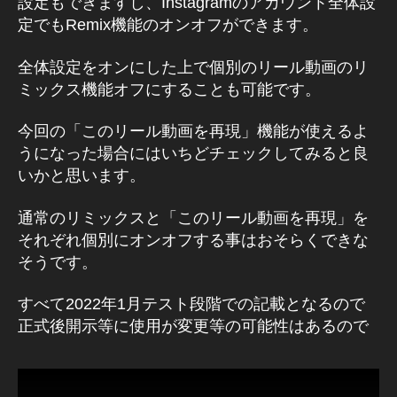
設定もできますし、Instagramのアカウント全体設
ニ
定でもRemix機能のオンオフができます。
ュ
ー
全体設定をオンにした上で個別のリール動画のリ
ス
ミックス機能オフにすることも可能です。
,
In
今回の「このリール動画を再現」機能が使えるよ
st
うになった場合にはいちどチェックしてみると良
a
gr
いかと思います。
a
m
通常のリミックスと「このリール動画を再現」を
最
それぞれ個別にオンオフする事はおそらくできな
新
そうです。
情
報
すべて2022年1月テスト段階での記載となるので
,
正式後開示等に使用が変更等の可能性はあるので
In
st
a
gr