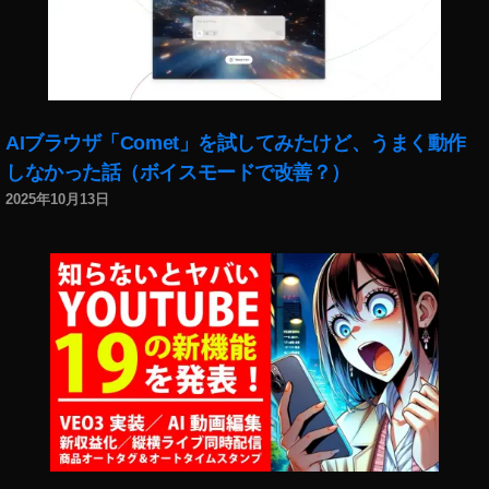
タ
グ
ラ
マ
ー
,
AIブラウザ「Comet」を試してみたけど、うまく動作
イ
ン
しなかった話（ボイスモードで改善？）
ス
2025年10月13日
タ
リ
ー
ル
Ti
k
To
k
デ
ュ
エ
ッ