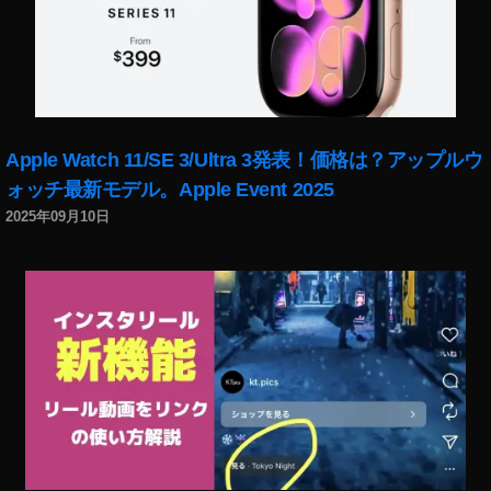
動
画
を
再
現
,
Apple Watch 11/SE 3/Ultra 3発表！価格は？アップルウ
ニ
ュ
ォッチ最新モデル。Apple Event 2025
ー
2025年09月10日
ス
速
報
,
動
画
S
N
S
,
新
機