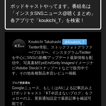
ニ
ポッドキャストやってます。番組名は
ュ
「インスタSNSニュース@聴くまとめ」
ー
ス
各アプリで「koukichi_T」を検索！
速
報
,
S
Koukichi Takahashi
@Koukichi_T
N
Twitter常駐。ストックフォトグラファ
S
ー/ブロガー。インスタグラム/Twitter
最
を中心にSNSの新機/アップデート最新情報を配
新
信中。写真素材EyeEm/Getty Images/イメージナ
ニ
ビ/Adobe Stock/スナップートなどで販売中で
ュ
す。その他各種製品本音レビュー掲載
ー
ス
ブログ更新通知
,
Googleニュース、もしくはAIによる記事読み上
S
げポッドキャスト「KT＠読まないブログ」をフ
N
ォローの上、更新通知設定で最新記事を確認可
S
能です。