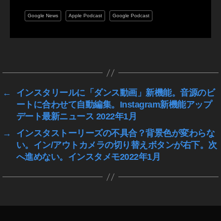
最
新
Google News
Apple Podcast
Google Podcast
情
報
,
タ
S
グ
o
ci
al
←
インスタリールに「ダンス動画」新機能。音源のビ
M
ートに合わせて自動編集。Instagram新機能アップ
e
デート最新ニュース 2022年1月
di
→
インスタストーリーズの不具合？背景色が変わらな
a
,
い。イン/アウトカメラの切り替えボタンが右下。次
Ti
k
へ進めない。インスタメモ2022年1月
To
k
,
ア
プ
リ