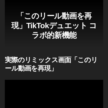
新
報
情
,
報
「このリール動画を再
In
イ
st
ン
現」TikTokデュエット コ
ス
a
タ
gr
ラボ的新機能
グ
a
ラ
ム
m
最
新
新
機
機
能
能
実際のリミックス画面「
このリ
,
ニ
ール動画を再現」
ュ
In
ー
st
ス
a
gr
a
m
新
機