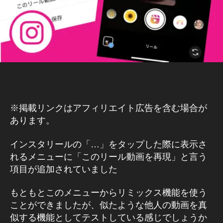
st
I
K
a
T
gr
O
a
K
m
W
E
ア
B
ッ
/S
プ
N
デ
S
マ
ー
※掲載リンクはアフィリエイト広告を含む場合が
ー
ト
あります。
ケ
2
テ
ィ
0
インスタリールの「…」をタップした際に表示さ
ン
2
グ
れるメニューに「このリール動画を再現」と言う
2
,
ア
項目が追加されていました
In
プ
st
リ
もともとこのメニューからリミックス機能を使う
a
イ
ン
gr
ことができましたが、似たような他人の動画を真
ス
a
似する機能としてテストしている感じでしょうか
タ