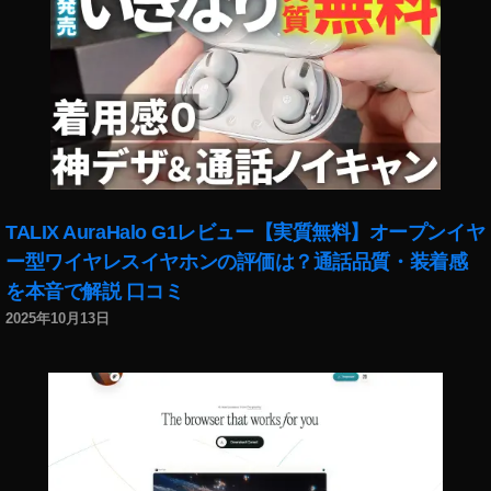
能
2
0
2
1
,
イ
ン
ス
タ
最
TALIX AuraHalo G1レビュー【実質無料】オープンイヤ
新
ー型ワイヤレスイヤホンの評価は？通話品質・装着感
機
を本音で解説 口コミ
能
2025年10月13日
2
0
2
2
,
イ
ン
ス