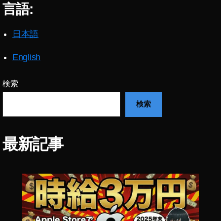
言語:
報
,
イ
日本語
ン
ス
English
タ
新
検索
機
能
検索
,
イ
ン
最新記事
ス
タ
新
機
能
2
0
2