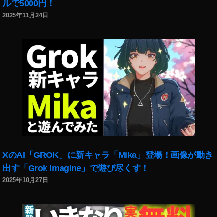
ルで5000円！
新
2025年11月24日
情
報
,
イ
ン
ス
タ
最
新
機
能
,
イ
XのAI「GROK」に新キャラ「Mika」登場！画像が動き
ン
出す「Grok Imagine」で遊び尽くす！
ス
タ
2025年10月27日
最
新
機