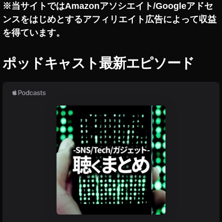
,
※当サイトではAmazonアソシエイト/Googleアドセ
イ
ンスをはじめとするアフィリエイト広告によって収益
ン
を得ています。
ス
タ
ア
ポッドキャスト最新エピソード
ッ
プ
デ
ー
ト
,
イ
ン
ス
タ
ア
ッ
プ
デ
ー