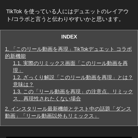
m
グ
ア
ラ
TikTok を使っている人にはデュエットのレイアウ
ム
ッ
ト/コラボと言うと伝わりやすいかと思います。
最
プ
新
デ
ア
ッ
ー
INDEX
プ
ト
デ
1.
「このリール動画を再現」TikTokデュエット コラボ
最
ー
ト
的新機能
新
,
1.1.
実際のリミックス画面「このリール動画を再
イ
ン
In
現」
ス
st
1.2.
ざっくり解説「このリール動画を再現」とは？
タ
a
グ
意味は？
ラ
gr
1.3.
この「リール動画を再現」の注意点。リミック
ム
a
ス、再現性されたくない場合
最
m
新
2.
インスタリール最新機能とテスト中の話題「ダンス
ニ
ニ
ュ
動画」「リール動画以外もリミックス」
ュ
ー
ー
ス
ス
/
最
速