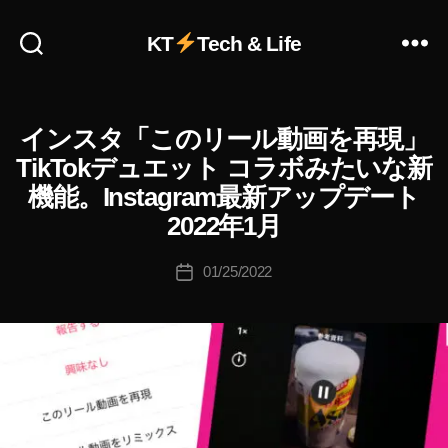
デ
ー
KT
Tech & Life
ト
,
作
In
成
st
者
a
インスタ「このリール動画を再現」
I
カ
N
:
gr
テ
TikTokデュエット コラボみたいな新
S
K
a
ゴ
T
機能。Instagram最新アップデート
o
m
リ
A
u
G
2022年1月
ア
ー
R
ki
ッ
A
c
投
プ
M
01/25/2022
投
hi
稿
デ
(
稿
イ
Ta
者
ー
日
ン
k
ト
ス
a
2
タ
h
グ
0
ラ
a
2
ム
s
1
,
)
hi
In
T