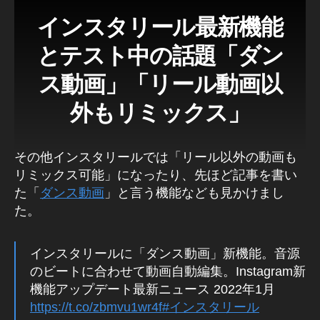
a
インスタリール最新機能
m
最
とテスト中の話題
「ダン
新
機
ス動画」「リール動画以
能
,
外もリミックス」
In
st
a
その他インスタリールでは「リール以外の動画も
gr
リミックス可能」になったり、先ほど記事を書い
a
た「
ダンス動画
」と言う機能なども見かけまし
m
た。
最
新
機
インスタリールに「ダンス動画」新機能。音源
能
のビートに合わせて動画自動編集。Instagram新
2
機能アップデート最新ニュース 2022年1月
0
2
https://t.co/zbmvu1wr4f
#インスタリール