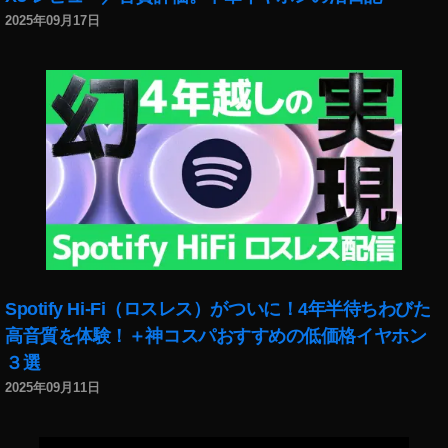
画
2025年09月17日
を
再
現
や
り
方
,
イ
ン
ス
タ
リ
ー
Spotify Hi-Fi（ロスレス）がついに！4年半待ちわびた
ル
高音質を体験！＋神コスパおすすめの低価格イヤホン
こ
の
３選
リ
2025年09月11日
ー
ル