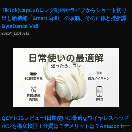
プ
デ
TikTok(CapCut)ロング動画やライブからショート切り
ー
出し新機能「Smart Split」の頭脳、その正体と挫折譚
ト
ByteDance Vidi
,
イ
2025年12月07日
ン
ス
タ
最
新
ニ
ュ
ー
ス
,
イ
ン
QCY H3Sレビュー!日常使いに最適なワイヤレスヘッド
ス
タ
ホンを徹底検証！音質は？デメリットは？Amazonセー
最