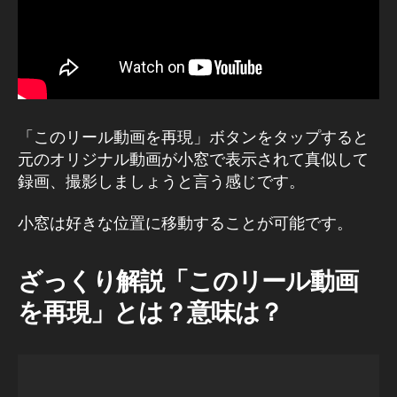
能
2
0
2
1
,
In
st
「このリール動画を再現」ボタンをタップすると
a
元のオリジナル動画が小窓で表示されて真似して
gr
録画、撮影しましょうと言う感じです。
a
m
小窓は好きな位置に移動することが可能です。
新
機
能
ざっくり解説「このリール動画
2
0
を再現」とは？意味は？
2
2
,
In
st