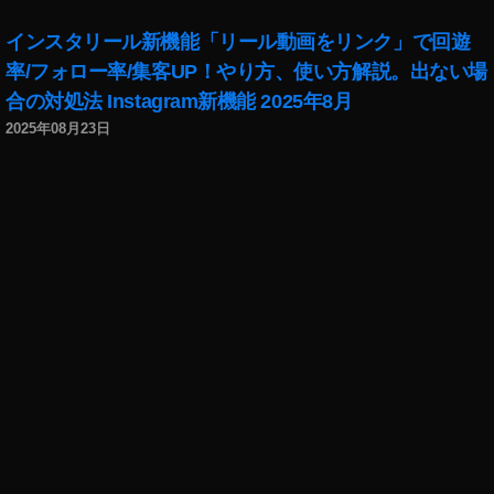
能
,
インスタリール新機能「リール動画をリンク」で回遊
新
率/フォロー率/集客UP！やり方、使い方解説。出ない場
機
合の対処法 Instagram新機能 2025年8月
能
2
2025年08月23日
0
2
1
,
新
機
能
2
0
2
2
,
最
新
情
報
,