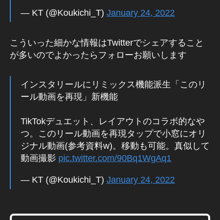
1
,
In
— KT (@Koukichi_T)
January 24, 2022
st
a
こういった細かな情報はTwitterでシェアすること
gr
が多いのでよかったらフォローお願いします
a
m
最
インスタリールにリミックス機能派生「このリ
新
ール動画を再現」新機能
機
能
2
TikTokデュエット、レイアウトのコラボ的なや
0
つ。このリール動画を再現タップで小窓にオリ
2
ジナル動画(参考資料w)。移動も可能。真似して
2
,
動画撮影
pic.twitter.com/90Bq1WgAq1
S
N
— KT (@Koukichi_T)
January 24, 2022
S
,
S
N
S