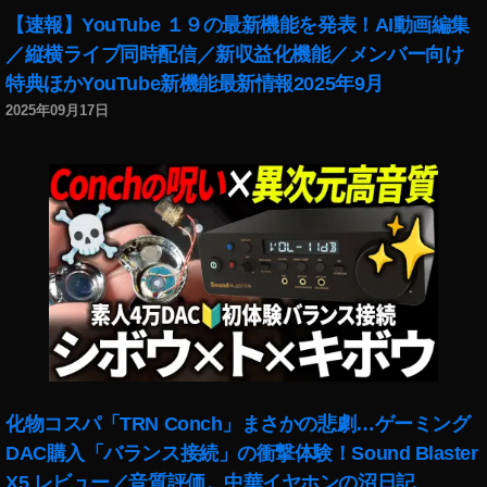
ト
【速報】YouTube １９の最新機能を発表！AI動画編集
コ
／縦横ライブ同時配信／新収益化機能／メンバー向け
ラ
特典ほかYouTube新機能最新情報2025年9月
ボ
2025年09月17日
機
能
,
イ
ン
ス
タ
リ
ー
ル
こ
の
リ
化物コスパ「TRN Conch」まさかの悲劇…ゲーミング
ー
ル
DAC購入「バランス接続」の衝撃体験！Sound Blaster
動
X5 レビュー／音質評価。中華イヤホンの沼日記