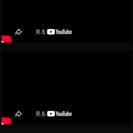
ン
ス
タ
ア
ッ
プ
デ
ー
ト
最
新
,
イ
ン
ス
タ
ニ
ュ
ー
ス
速