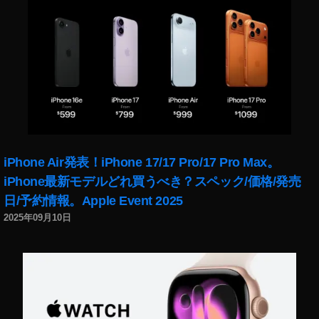
動
画
を
再
現
と
は
,
イ
ン
ス
iPhone Air発表！iPhone 17/17 Pro/17 Pro Max。
タ
iPhone最新モデルどれ買うべき？スペック/価格/発売
リ
日/予約情報。Apple Event 2025
ー
2025年09月10日
ル
￼
こ
の
リ
ー
ル