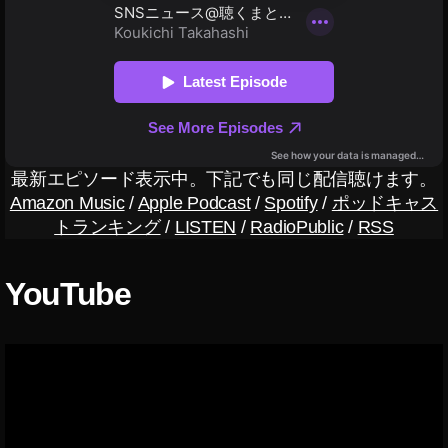
ト
2
0
2
1
,
イ
ン
ス
最新エピソード表示中。下記でも同じ配信聴けます。
タ
Amazon Music
/
Apple Podcast
/
Spotify
/
ポッドキャス
ア
トランキング
/
LISTEN
/
RadioPublic
/
RSS
ッ
プ
デ
YouTube
ー
ト
2
0
2
2
,
イ