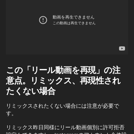
a
gr
a
m
最
新
ア
ッ
プ
デ
ー
この
「
リール動画を再現
」
の注
ト
意点
。リミックス、再現性され
,
In
たくない場合
st
a
リミックスされたくない場合には注意が必要で
gr
す。
a
m
最
リミックス昨日同様にリール動画個別に許可拒否
新