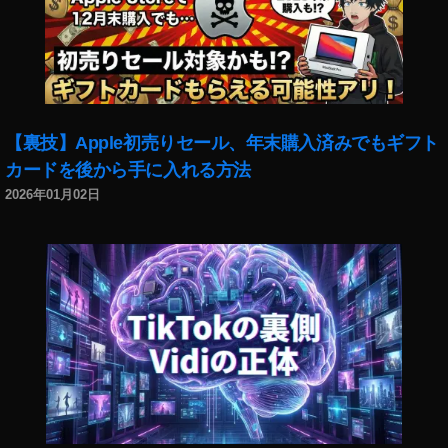
1
,
イ
ン
ス
タ
新
【裏技】Apple初売りセール、年末購入済みでもギフト
機
能
カードを後から手に入れる方法
2
2026年01月02日
0
2
2
,
イ
ン
ス
タ
最
新
ア
ッ