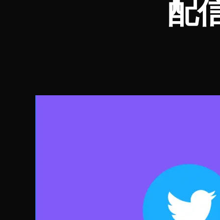
配信
ー
ス
音
声
チ
ャ
ッ
ト
T
W
IT
T
E
R
(
ツ
イ
ッ
タ
ー
)
ニ
ュ