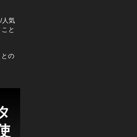
/人気
くこと
トとの
タ
使