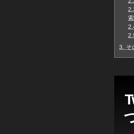
2.
2.
索
2.
2.
3.
その