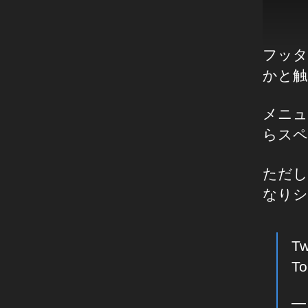
フッタ
かと触
メニュ
らスペ
ただし
なりシ
T
To
— 