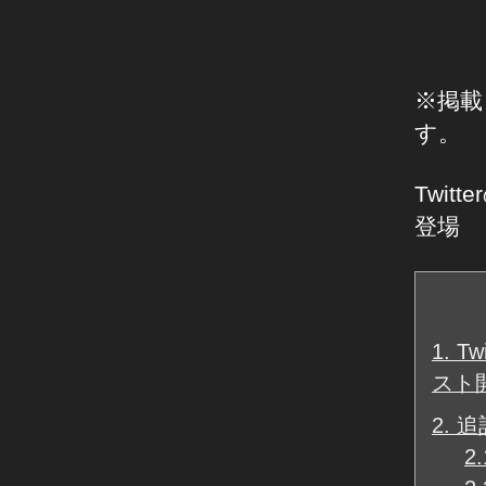
オ
/
音
声
配
※掲載
信
す。
Twit
登場
1.
T
スト
2.
追
2.