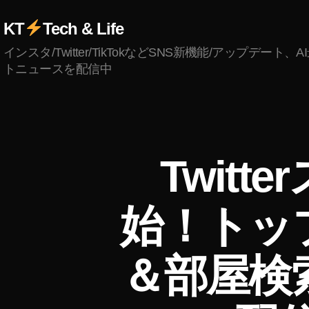
KT
Tech & Life
インスタ/Twitter/TikTokなどSNS新機能/アップデート、
トニュースを配信中
A
カ
Twit
U
テ
D
ゴ
I
リ
O
始！トッ
ー
S
P
A
C
＆部屋検
E
S/
ス
ペ