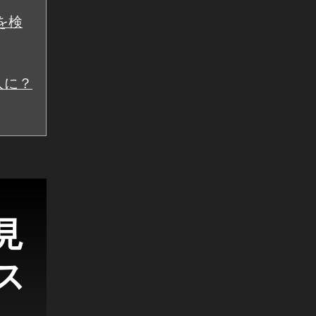
を検
人に？
見
ス