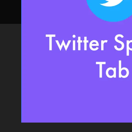
ー
ス
ビ
ジ
ネ
ス
/
マ
ー
ケ
テ
ィ
ン
グ
ポ
ッ
ド
キ
ャ
ス
ト
/
ラ
ジ