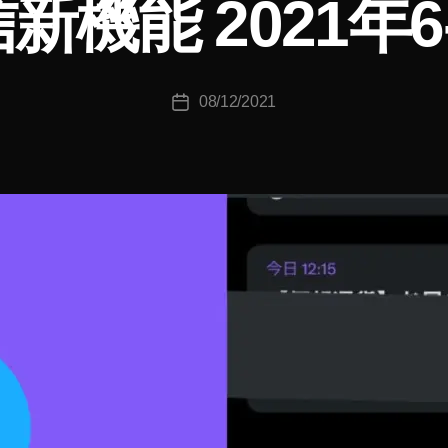
新機能 2021年6
o
u
ki
c
投
08/12/2021
hi
投
稿
T
稿
者
a
日
k
a
h
a
s
hi