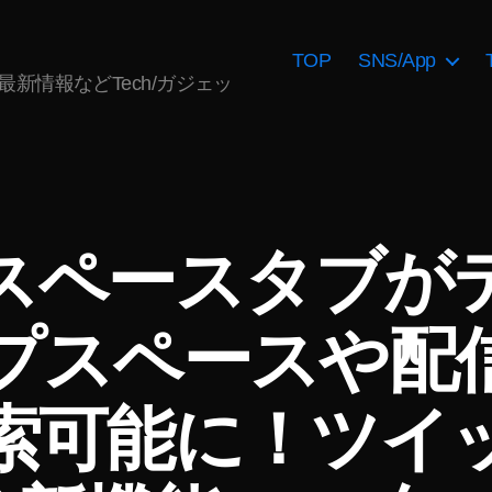
TOP
SNS/App
AI最新情報などTech/ガジェッ
terスペースタブ
プスペースや配
作
成
索可能に！ツイ
者
:
K