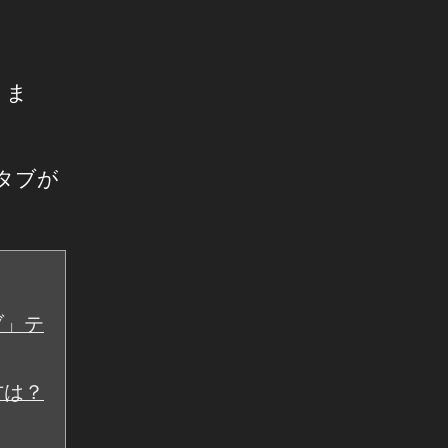
りま
専用タブが
ブ」テ
方は？