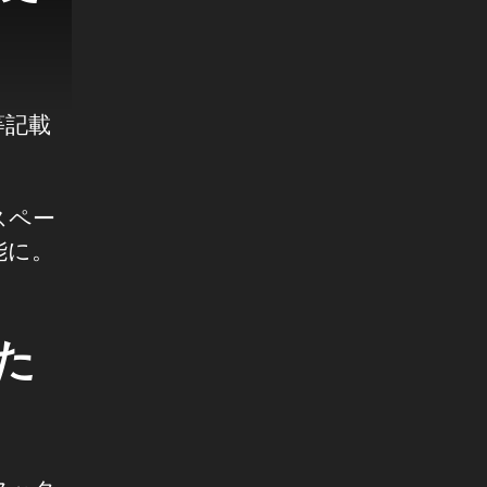
等記載
スペー
能に。
見た