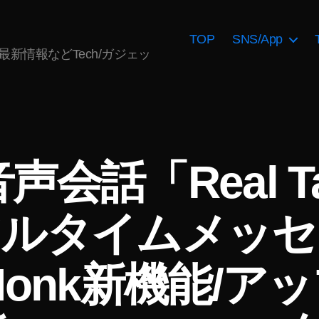
TOP
SNS/App
AI最新情報などTech/ガジェッ
音声会話「Real T
アルタイムメッセ
作
成
Honk新機能/ア
者
:
K