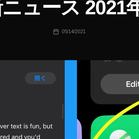
ニュース 2021
o
u
ki
c
投
05/14/2021
hi
投
稿
T
稿
者
a
日
k
a
h
a
s
hi