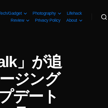
Tech/Gadget
Photography
Lifehack
Review
Privacy Policy
About
alk」が追
ージング
ップデート