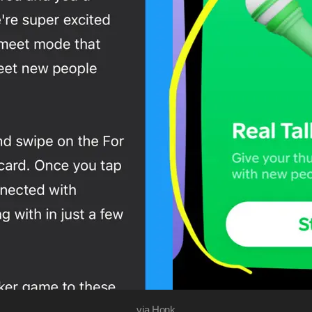
via
Honk