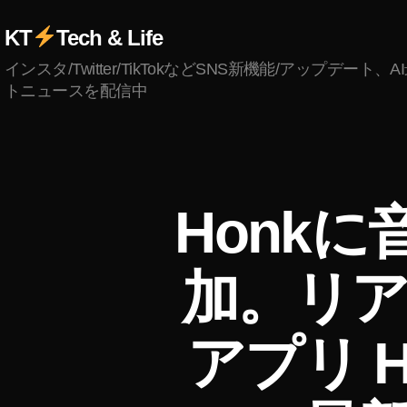
KT
Tech & Life
インスタ/Twitter/TikTokなどSNS新機能/アップデート、
トニュースを配信中
D
カ
Honkに
I
テ
A
ゴ
R
リ
Y
加。リ
ー
アプリ 