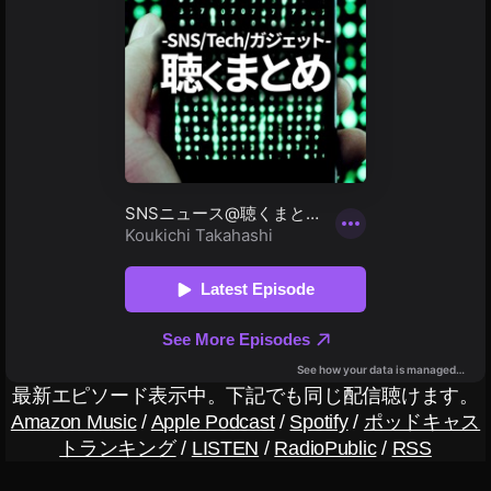
資
産
運
用
最新エピソード表示中。下記でも同じ配信聴けます。
Amazon Music
/
Apple Podcast
/
Spotify
/
ポッドキャス
トランキング
/
LISTEN
/
RadioPublic
/
RSS