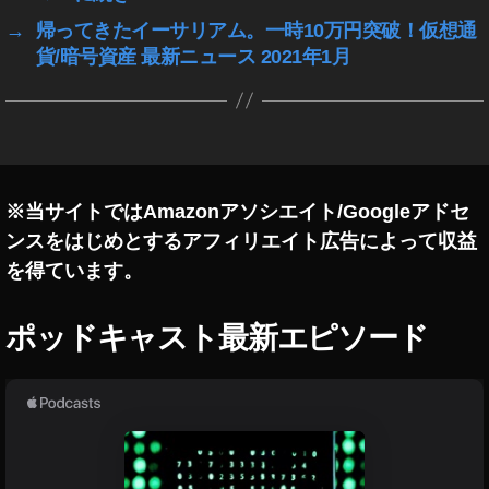
ン
→
帰ってきたイーサリアム。一時10万円突破！仮想通
,
貨/暗号資産 最新ニュース 2021年1月
仮
想
通
貨
,
投
資
※当サイトではAmazonアソシエイト/Googleアドセ
,
ンスをはじめとするアフィリエイト広告によって収益
暗
を得ています。
号
資
産
ポッドキャスト最新エピソード
,
暗
号
通
貨
,