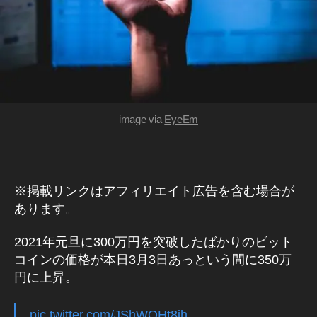
想
通
貨
(
暗
号
資
産
)/
ブ
image via
EyeEm
ロ
ッ
ク
チ
ェ
※掲載リンクはアフィリエイト広告を含む場合が
ー
ン
あります。
2021年元旦に300万円を突破したばかりのビット
コインの価格が本日3月3日あっという間に350万
円に上昇。
pic.twitter.com/JShWQHt8ih