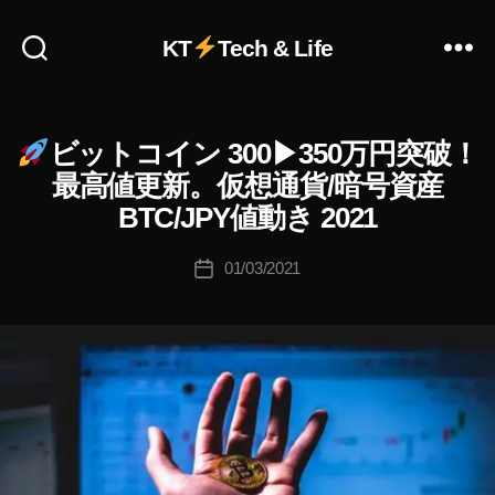
KT
Tech & Life
作
成
者
:
ビットコイン 300▶︎350万円突破！
ビ
カ
K
ッ
テ
最高値更新。仮想通貨/暗号資産
o
ト
ゴ
コ
u
BTC/JPY値動き 2021
リ
イ
ki
ン
ー
c
投
(
01/03/2021
投
B
hi
稿
稿
T
Ta
者
C
日
k
/
a
B
IT
h
C
a
O
s
I
N
hi
)
仮