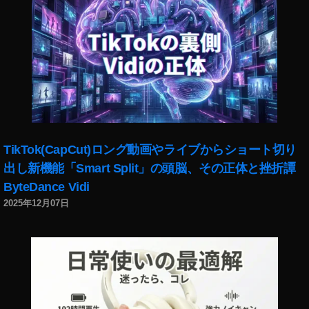
TikTok(CapCut)ロング動画やライブからショート切り
出し新機能「Smart Split」の頭脳、その正体と挫折譚
ByteDance Vidi
2025年12月07日