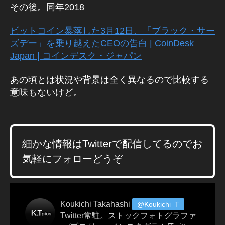
その後。同年2018
ビットコイン暴落した3月12日、「ブラック・サー
ズデー」を乗り越えたCEOの告白 | CoinDesk
Japan | コインデスク・ジャパン
あの頃とは状況や背景は全く異なるので比較する
Bi
tc
意味もないけど。
oi
n
,
B
T
細かな情報はTwitterで配信してるのでお
C
,
B
気軽にフォローどうぞ
T
C/
J
P
Koukichi Takahashi
@Koukichi_T
Y
,
Twitter常駐。ストックフォトグラファ
テ