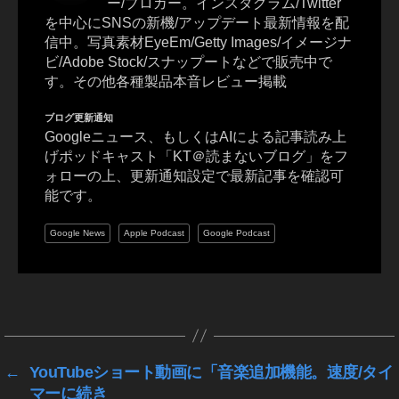
ー/ブロガー。インスタグラム/Twitter
ク
を中心にSNSの新機/アップデート最新情報を配
ノ
信中。写真素材EyeEm/Getty Images/イメージナ
ロ
ビ/Adobe Stock/スナップートなどで販売中で
ジ
す。その他各種製品本音レビュー掲載
ー
,
ブログ更新通知
ビ
Googleニュース、もしくはAIによる記事読み上
ッ
げポッドキャスト「KT＠読まないブログ」をフ
ト
ォローの上、更新通知設定で最新記事を確認可
コ
能です。
イ
ン
Google News
Apple Podcast
Google Podcast
,
ブ
ロ
タ
ッ
グ
ク
チ
ェ
←
YouTubeショート動画に「音楽追加機能。速度/タイ
ー
マーに続き