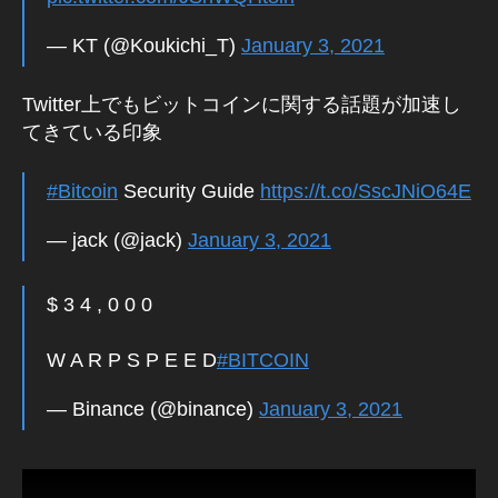
— KT (@Koukichi_T)
January 3, 2021
Twitter上でもビットコインに関する話題が加速し
てきている印象
#Bitcoin
Security Guide
https://t.co/SscJNiO64E
— jack (@jack)
January 3, 2021
$ 3 4 , 0 0 0
W A R P S P E E D
#BITCOIN
— Binance (@binance)
January 3, 2021