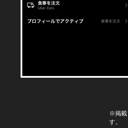
ナ
ネ
最
新
ス
ニ
助
ュ
成
ー
ス
金
プ
ア
プ
ロ
リ
グ
イ
ラ
ン
ム
ス
,
タ
グ
In
ラ
st
ム
a
ビ
ジ
gr
ネ
a
ス
※掲載
m
/
マ
す。
fo
ー