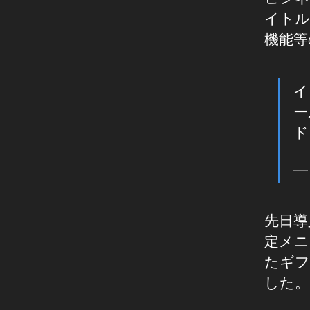
新
w
イトル
情
s
,
報
機能等
In
ニ
st
ュ
ー
a
ス
イ
gr
ビ
a
ー
ジ
m
ド
ネ
ニ
ス
/
ュ
— 
マ
ー
ー
ス
ケ
テ
速
先日導
ィ
報
ン
定メニ
,
グ
In
たギフ
st
した。
a
gr