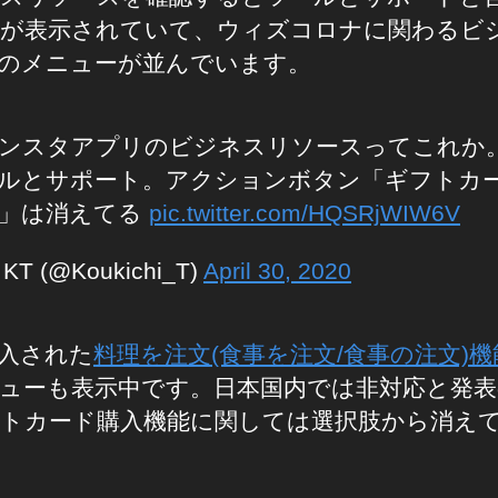
が表示されていて、ウィズコロナに関わるビ
のメニューが並んでいます。
ンスタアプリのビジネスリソースってこれか
ルとサポート。アクションボタン「ギフトカ
」は消えてる
pic.twitter.com/HQSRjWIW6V
KT (@Koukichi_T)
April 30, 2020
入された
料理を注文(食事を注文/食事の注文)機
ューも表示中です。日本国内では非対応と発
トカード購入機能に関しては選択肢から消え