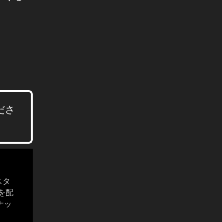
ださ
スタ
報を配
スナッ