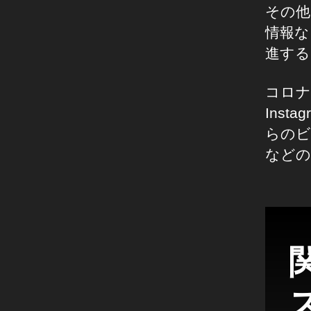
その他
a
m
情報な
ビ
進する
ジ
ネ
コロナ
ス
Ins
,
In
らのビ
st
などの
a
gr
a
m
ビ
ジ
ネ
ス
ス
向