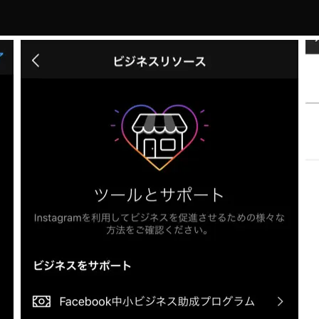
a
日
k
a
h
a
s
hi