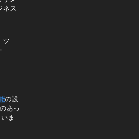
ジネス
。ツ
ー
能
の設
表のあっ
ていま