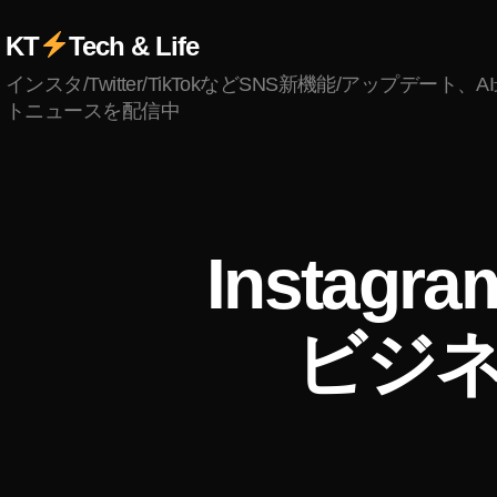
KT
Tech & Life
インスタ/Twitter/TikTokなどSNS新機能/アップデート、
トニュースを配信中
I
カ
Insta
N
テ
S
ゴ
T
リ
A
ビジ
ー
G
R
A
M
(
イ
ン
ス