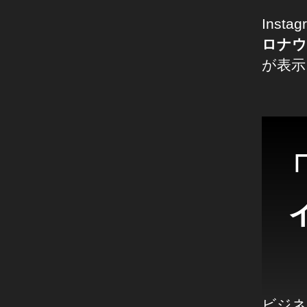
r
ケ
B
テ
Ins
ィ
u
ロナウ
ン
si
グ
が表示
n
向
け
e
情
ss
報
,
イ
In
ン
st
ス
タ
a
グ
gr
ラ
a
ム
最
m
新
la
ニ
te
ュ
ー
st
ス
n
/
e
最
ビジネ