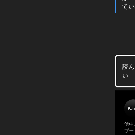
a
てい
m
マ
ー
ケ
テ
ィ
ン
グ
読ん
,
い
In
st
a
gr
a
m
マ
信中。
ー
プー
ケ