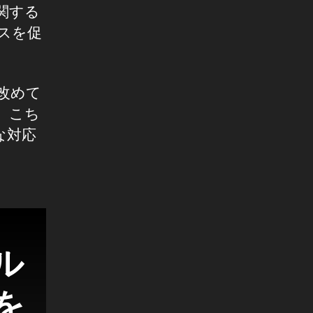
関する
ネスを促
、改めて
が、こち
な対応
ル
行を