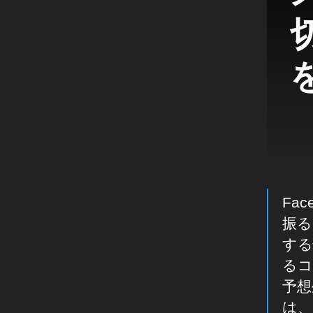
け
,
In
st
を
a
gr
a
m
ビ
ジ
ネ
ス
Fa
活
用
振る
,
する
In
るコ
st
予想
a
gr
は、