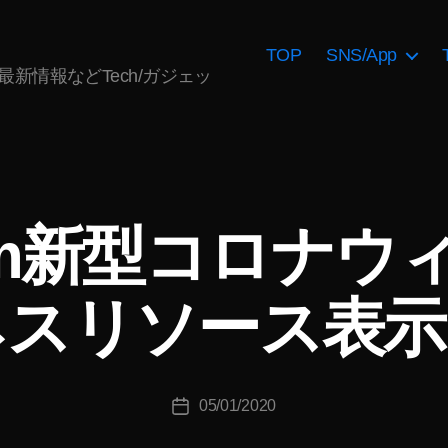
TOP
SNS/App
AI最新情報などTech/ガジェッ
作
成
gram新型コロナ
者
:
K
ネスリソース表示
o
u
ki
c
投
05/01/2020
hi
投
稿
T
稿
者