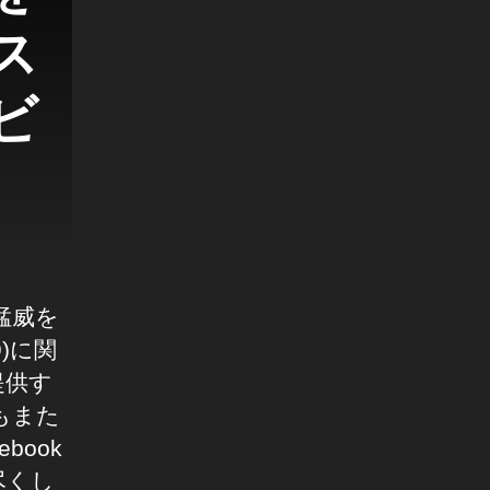
ス
kビ
猛威を
)に関
提供す
もまた
book
尽くし