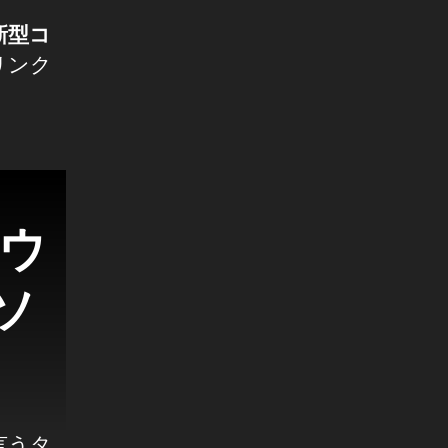
m新型コ
リンク
ナウ
ソ
言うタ