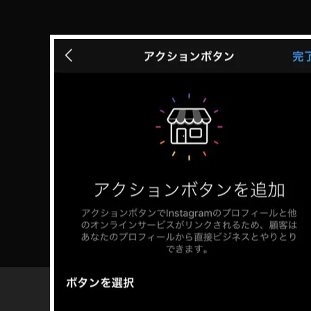
タ
グ
ラ
ム
)
W
E
B
/S
F
N
a
S
マ
c
ー
e
ケ
b
テ
ィ
o
ン
o
グ
k
W
中
IT
小
H
コ
ビ
ロ
ジ