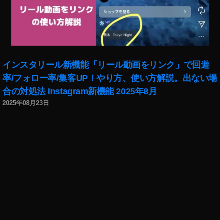
タ
グ
ラ
ム
ニ
ュ
インスタリール新機能「リール動画をリンク」で回遊
ー
率/フォロー率/集客UP！やり方、使い方解説。出ない場
ス
速
合の対処法 Instagram新機能 2025年8月
報
2025年08月23日
,
イ
ン
ス
タ
グ
ラ
ム
マ
ー
ケ