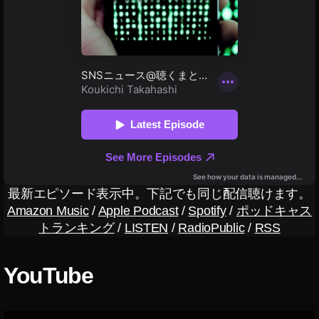
ス
タ
新
機
能
2
0
1
9-
2
0
2
最新エピソード表示中。下記でも同じ配信聴けます。
0
,
Amazon Music
/
Apple Podcast
/
Spotify
/
ポッドキャス
ア
トランキング
/
LISTEN
/
RadioPublic
/
RSS
プ
リ
,
YouTube
ア
プ
リ