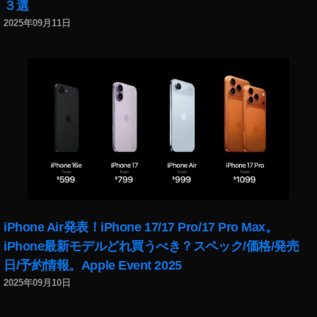
ア
３選
ッ
2025年09月11日
プ
デ
ー
ト
2
0
1
9
,
イ
ン
ス
タ
グ
iPhone Air発表！iPhone 17/17 Pro/17 Pro Max。
ラ
iPhone最新モデルどれ買うべき？スペック/価格/発売
ム
日/予約情報。Apple Event 2025
ア
ッ
2025年09月10日
プ
デ