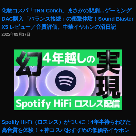
ン
ス
化物コスパ「TRN Conch」まさかの悲劇…ゲーミング
タ
DAC購入「バランス接続」の衝撃体験！Sound Blaster
グ
X5 レビュー／音質評価。中華イヤホンの沼日記
ラ
2025年09月17日
ム
ア
ッ
プ
デ
ー
ト
,
イ
ン
ス
タ
グ
Spotify Hi-Fi（ロスレス）がついに！4年半待ちわびた
ラ
ム
高音質を体験！＋神コスパおすすめの低価格イヤホン