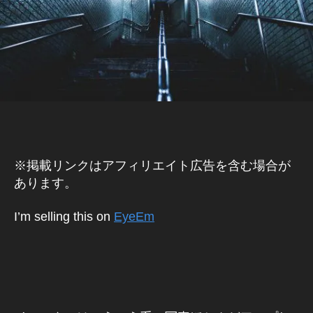
ッ
E
プ
B
デ
/S
N
ー
S
ト
マ
,
ー
In
ケ
テ
st
ィ
a
ン
gr
グ
a
ア
※掲載リンクはアフィリエイト広告を含む場合が
プ
m
リ
あります。
最
イ
新
ン
I’m selling this on
EyeEm
ニ
ス
ュ
タ
グ
ー
ラ
ス
ム
,
最
新
In
ニ
st