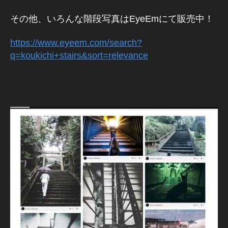
用
その他、いろんな階段写真はEyeEmにて販売中！
,
J
https://www.eyeem.com/search?
a
q=koukichi+stairs&sort=relevance
p
a
n
P
h
ot
o
gr
a
p
h
er
,
k
o
u