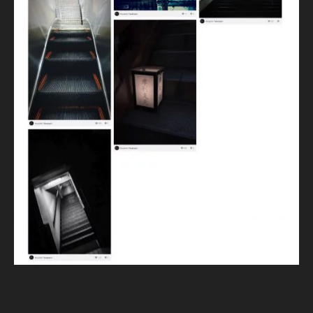
ュ
ー
ス
速
報
,
S
N
S
最
新
ニ
ュ
ー
ス
,
S
N
S
最