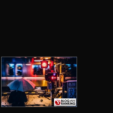
テ
ィ
ン
グ
,
イ
ン
ス
タ
グ
ラ
ム
マ
ー
ケ
テ
ィ
ン
グ
2