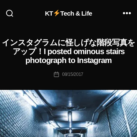
a
gr
KT
Tech & Life
a
作
m
成
新
者
機
:
インスタグラムに怪しげな階段写真を
I
カ
能
K
N
テ
アップ！I posted ominous stairs
2
o
S
ゴ
T
0
u
photograph to Instagram
リ
A
1
ki
G
ー
9
,
c
投
R
08/15/2017
投
In
A
hi
稿
稿
M
st
Ta
者
(
日
a
k
イ
gr
a
ン
ス
a
h
タ
m
a
グ
最
s
ラ
新
ム
hi
)
ア
W