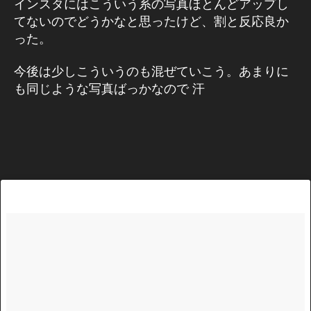
インスタにはこういう系の写真ほとんどアップし
ュ
a
ー
てないのでどうかなと思ったけど、割と反応良か
gr
ス
った。
/
a
最
m
新
今後は少しこういうのも混ぜていこう。あまりに
最
情
報
新
も同じような写真ばっかなので 汗
情
報
,
In
st
a
gr
a
m
最
新
機
能
,