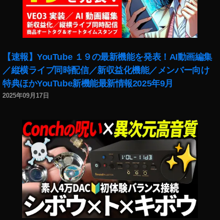
0
1
9
,
イ
ン
【速報】YouTube １９の最新機能を発表！AI動画編集
ス
／縦横ライブ同時配信／新収益化機能／メンバー向け
タ
特典ほかYouTube新機能最新情報2025年9月
運
用
2025年09月17日
,
イ
ン
ス
タ
グ
ラ
マ
ー
,
イ