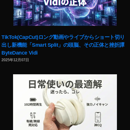
マ
ー
ケ
テ
ィ
ン
TikTok(CapCut)ロング動画やライブからショート切り
グ
出し新機能「Smart Split」の頭脳、その正体と挫折譚
,
ByteDance Vidi
イ
ン
2025年12月07日
ス
タ
マ
ー
ケ
テ
ィ
ン
グ
2
0