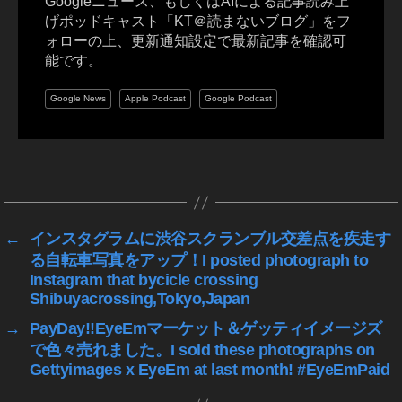
Googleニュース、もしくはAIによる記事読み上
p
げポッドキャスト「KT＠読まないブログ」をフ
h
ォローの上、更新通知設定で最新記事を確認可
er
能です。
,
To
Google News
Apple Podcast
Google Podcast
k
y
o
To
タ
k
グ
y
o
←
インスタグラムに渋谷スクランブル交差点を疾走す
Ol
る自転車写真をアップ！I posted photograph to
d
Instagram that bycicle crossing
m
Shibuyacrossing,Tokyo,Japan
e
et
→
PayDay!!EyeEmマーケット＆ゲッティイメージズ
s
で色々売れました。I sold these photographs on
N
Gettyimages x EyeEm at last month! #EyeEmPaid
e