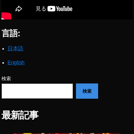
ー
ト
,
イ
言語:
ン
ス
タ
日本語
ア
ッ
English
プ
デ
検索
ー
ト
検索
最
新
,
イ
最新記事
ン
ス
タ