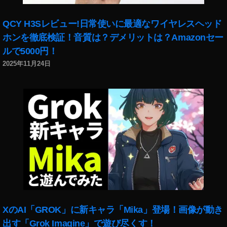
1
9
,
QCY H3Sレビュー!日常使いに最適なワイヤレスヘッド
イ
ホンを徹底検証！音質は？デメリットは？Amazonセー
ン
ルで5000円！
ス
2025年11月24日
タ
新
機
能
,
イ
ン
ス
タ
最
新
ア
ッ
XのAI「GROK」に新キャラ「Mika」登場！画像が動き
プ
デ
出す「Grok Imagine」で遊び尽くす！