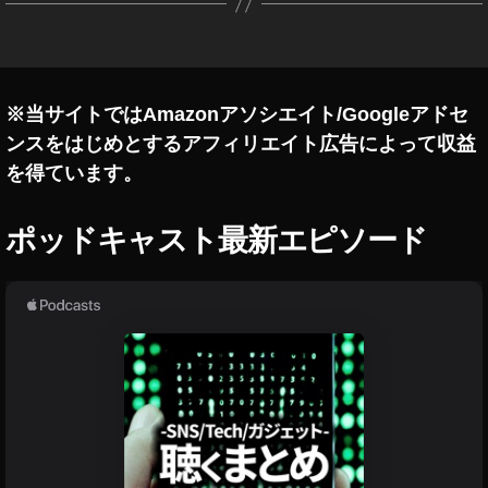
w
,
イ
ン
ス
タ
※当サイトではAmazonアソシエイト/Googleアドセ
ア
ンスをはじめとするアフィリエイト広告によって収益
ッ
プ
を得ています。
デ
ー
ポッドキャスト最新エピソード
ト
2
0
1
9-
2
0
2
0
,
イ
ン