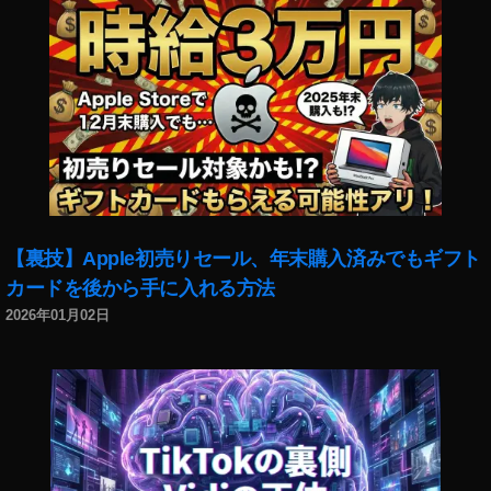
ニ
ュ
ー
ス
,
イ
ン
ス
タ
ニ
ュ
【裏技】Apple初売りセール、年末購入済みでもギフト
ー
カードを後から手に入れる方法
ス
2026年01月02日
速
報
,
イ
ン
ス
タ