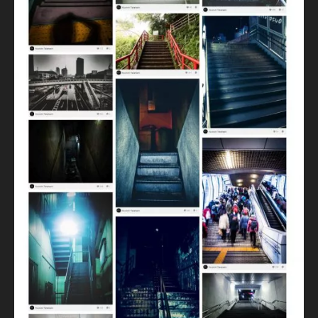
u
y
a
P
h
ot
o
gr
a
p
h
er
,
S
N
S
,
S
N
S
ニ