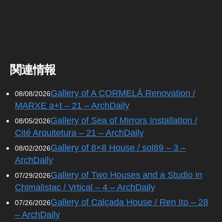
新
情
報
,
S
o
関連情報
ci
al
M
Gallery of A CORMELÁ Renovation /
08/08/2026
e
MARXE a+t – 21 – ArchDaily
di
Gallery of Sea of Mirrors Installation /
08/05/2026
a
,
Cité Arquitetura – 21 – ArchDaily
st
ai
Gallery of 8×8 House / sol89 – 3 –
08/02/2026
rs
ArchDaily
,
Gallery of Two Houses and a Studio in
07/29/2026
st
Chimalistac / Vrtical – 4 – ArchDaily
ai
r
Gallery of Calçada House / Ren Ito – 28
07/26/2026
w
– ArchDaily
ay