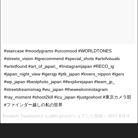
In
st
a
gr
a
m
最
新
#staircase #moodygrams #vzcomood #WORLDTONES
機
#streets_vision #igrecommend #special_shots #artofvisuals
能
#artistfound #art_of_japan_ #Instagramjapan #RECO_ig
2
#japan_night_view #igersjp #ptk_japan #lovers_nippon #igers
0
#wp_japan #bestphoto_japan ##explorejapan #team_jp_
1
#streetdreamsmag #wu_japan #theweekoninstagram
9
,
In
#ray_moment #shoot2kill #icu_japan #justgoshoot #東京カメラ部
st
#ファインダー越しの私の世界
a
Koukichi Takahashiさん(@kt.pics)がシェアした投稿 –
2017 8月 9 1:13午後 PDT
gr
a
m
運