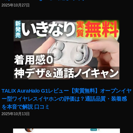
ー
2025年10月27日
ト
,
イ
ン
ス
タ
最
新
ニ
ュ
ー
ス
,
TALIX AuraHalo G1レビュー【実質無料】オープンイヤ
イ
ー型ワイヤレスイヤホンの評価は？通話品質・装着感
ン
を本音で解説 口コミ
ス
タ
2025年10月13日
最
新