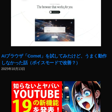
情
報
,
イ
ン
ス
タ
最
新
機
AIブラウザ「Comet」を試してみたけど、うまく動作
能
,
しなかった話（ボイスモードで改善？）
イ
2025年10月13日
ン
ス
タ
最
新
機
能
2