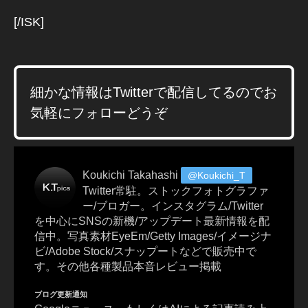
,
[/ISK]
St
o
c
k
p
細かな情報はTwitterで配信してるのでお
h
気軽にフォローどうぞ
ot
o
s
,
To
Koukichi Takahashi
@Koukichi_T
k
Twitter常駐。ストックフォトグラファ
y
ー/ブロガー。インスタグラム/Twitter
o
を中心にSNSの新機/アップデート最新情報を配
P
信中。写真素材EyeEm/Getty Images/イメージナ
h
ビ/Adobe Stock/スナップートなどで販売中で
ot
す。その他各種製品本音レビュー掲載
o
gr
ブログ更新通知
a