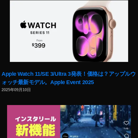
ー
ト
最
新
,
イ
ン
ス
タ
グ
ラ
Apple Watch 11/SE 3/Ultra 3発表！価格は？アップルウ
ム
ォッチ最新モデル。Apple Event 2025
ニ
2025年09月10日
ュ
ー
ス
,
イ
ン
ス