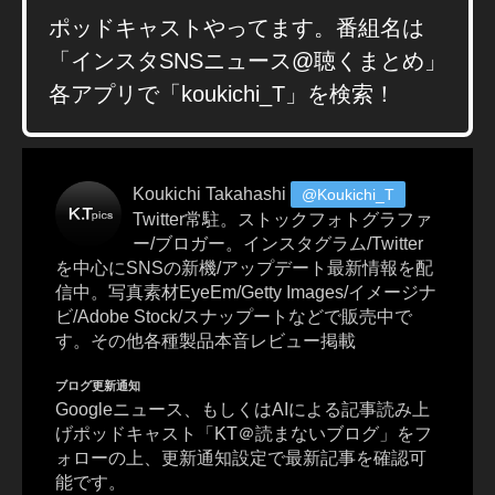
ン
ポッドキャストやってます。番組名は
カ
ロ
「インスタSNSニュース@聴くまとめ」
ン
各アプリで「koukichi_T」を検索！
グ
使
い
方
Koukichi Takahashi
@Koukichi_T
,
Twitter常駐。ストックフォトグラファ
S
ー/ブロガー。インスタグラム/Twitter
p
を中心にSNSの新機/アップデート最新情報を配
oti
信中。写真素材EyeEm/Getty Images/イメージナ
fy
ビ/Adobe Stock/スナップートなどで販売中で
シ
す。その他各種製品本音レビュー掲載
ン
ガ
ブログ更新通知
ロ
Googleニュース、もしくはAIによる記事読み上
ン
げポッドキャスト「KT＠読まないブログ」をフ
グ
ォローの上、更新通知設定で最新記事を確認可
,
能です。
S