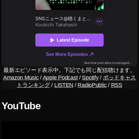
フ
ァ
イ
,
ニ
ュ
ー
ス
速
報
,
最新エピソード表示中。下記でも同じ配信聴けます。
使
Amazon Music
/
Apple Podcast
/
Spotify
/
ポッドキャス
い
トランキング
/
LISTEN
/
RadioPublic
/
RSS
方
,
YouTube
使
用
方
法
,
新