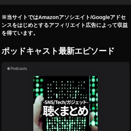
oti
fy
最
※当サイトではAmazonアソシエイト/Googleアドセ
新
ンスをはじめとするアフィリエイト広告によって収益
情
を得ています。
報
,
S
ポッドキャスト最新エピソード
p
oti
fy
歌
詞
表
示
,
ス
ポ
テ
ィ