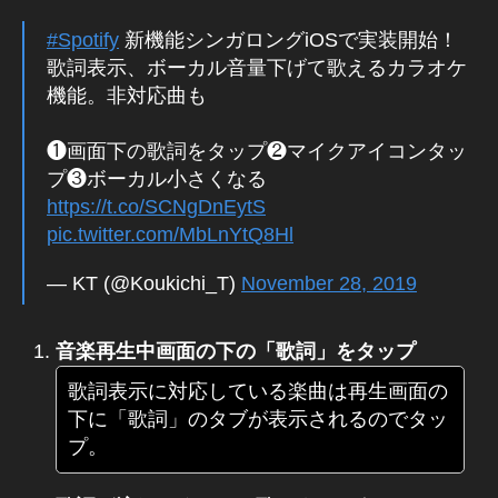
#Spotify
新機能シンガロングiOSで実装開始！
歌詞表示、ボーカル音量下げて歌えるカラオケ
機能。非対応曲も
❶画面下の歌詞をタップ❷マイクアイコンタッ
プ❸ボーカル小さくなる
https://t.co/SCNgDnEytS
pic.twitter.com/MbLnYtQ8Hl
— KT (@Koukichi_T)
November 28, 2019
音楽再生中画面の下の「歌詞」をタップ
歌詞表示に対応している楽曲は再生画面の
下に「歌詞」のタブが表示されるのでタッ
プ。