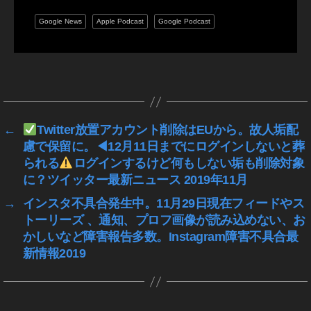
p
Google News
Apple Podcast
Google Podcast
oti
fy
新
機
タ
能
グ
,
S
←
Twitter放置アカウント削除はEUから。故人垢配
p
慮で保留に。◀︎12月11日までにログインしないと葬
oti
られる
ログインするけど何もしない垢も削除対象
fy
に？ツイッター最新ニュース 2019年11月
新
機
→
インスタ不具合発生中。11月29日現在フィードやス
能
トーリーズ 、通知、プロフ画像が読み込めない、お
2
かしいなど障害報告多数。Instagram障害不具合最
0
新情報2019
1
9
,
S
p