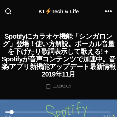
KT
Tech & Life
Spotifyにカラオケ機能「シンガロン
A
カ
作
N
テ
グ」登場！使い方解説。ボーカル音量
成
C
ゴ
H
者
を下げたり歌詞表示して歌える!＋
リ
O
:
R
Spotifyが音声コンテンツで加速中。音
ー
K
S
楽/アプリ新機能アップデート最新情報
o
P
u
O
2019年11月
T
ki
I
c
投
F
11/28/2019
投
hi
稿
Y
稿
Ta
者
ア
日
プ
k
リ
a
ビ
h
ジ