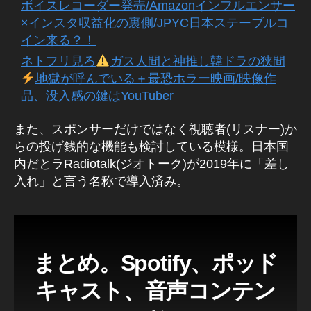
ボイスレコーダー発売/Amazonインフルエンサー
カ
×インスタ収益化の裏側/JPYC日本ステーブルコ
ラ
イン来る？！
オ
ケ
ネトフリ見ろ
ガス人間と神推し韓ドラの狭間
機
地獄が呼んでいる＋最恐ホラー映画/映像作
能
品、没入感の鍵はYouTuber
,
S
また、スポンサーだけではなく視聴者(リスナー)か
p
らの投げ銭的な機能も検討している模様。日本国
oti
内だとラRadiotalk(ジオトーク)が2019年に「差し
fy
入れ」と言う名称で導入済み。
カ
ラ
オ
ケ
機
まとめ。Spotify、ポッド
能
や
キャスト、音声コンテン
り
方