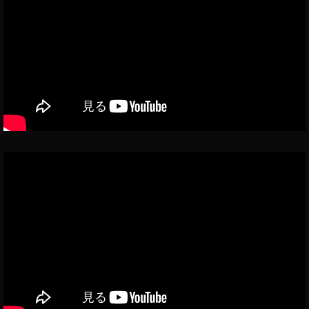
機
能
,
新
機
能
2
0
1
9
,
最
新
情
報
,
最
新
機
能
,