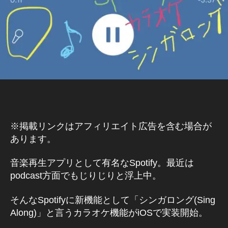
a
ネ
s
ス
/
hi
マ
ー
ケ
テ
ィ
ン
グ
ポ
ッ
ド
キ
※掲載リンクはアフィリエイト広告を含む場合が
ャ
あります。
ス
ト
/
音楽再生アプリとして有名なSpotify。最近は
ラ
ジ
podcast方面でもじりじりと浮上中。
オ
/
音
そんなSpotifyに新機能として「シンガロング(Sing
声
Along)」と言うカラオケ機能がiOSで実装開始。
配
信