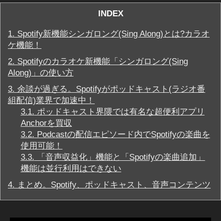
音
INDEX
声
コ
1.
Spotify新機能シンガロング(Sing Along)とは?カラオ
ン
テ
ケ機能！
ン
ツ
2.
Spotifyのカラオケ新機能「シンガロング(Sing
/
Along)」の使い方
音
声
3.
余談が過ぎる。Spotifyがポッドキャスト(ラジオ番
広
組配信)業界で加速中！
告
3.1.
ポッドキャスト界隈では有名な超便利アプリ
Anchorを買収
3.2.
Podcastの配信エピソード内でSpotifyの楽曲を
使用可能！
3.3.
「音声収益化」機能と「Spotifyの楽曲追加」
機能は並行利用はできない
4.
まとめ。Spotify、ポッドキャスト、音声コンテンツ