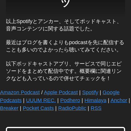
ツ
,
S
p
以上Spotifyとアンカー、そしてポッドキャスト、
oti
音声コンテンツに関する話題でした。
fy
カ
最近はブログを書くよりもpodcastを先に配信する
ラ
オ
ことも多いのでよかったら聴いてみてください。
ケ
機
以下ポッドキャストアプリ、サービスで同じエピ
能
ソードをまとめて配信中です。概要欄に関連リン
使
クなども入っているので併せてチェックを！
い
方
Amazon Podcast
/
Apple Podcast
|
Spotify
|
Google
,
Podcasts
|
UUUM REC.
|
Podhero
|
Himalaya
|
Anchor
|
S
p
Breaker
|
Pocket Casts
|
RadioPublic
|
RSS
oti
fy
シ