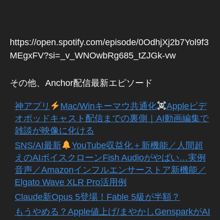
S
p
https://open.spotify.com/episode/0OdhjXj2b7Yol9f3
oti
MEgxFV?si=_v_WNOwbRg685_tZJGk-vw
fy
,
S
p
その他、Anchor配信最新エピソード
oti
fy
神アプリ
Mac/Winキーマウ共通化
Appleビデ
ア
オポッドキャスト配信までの裏側｜AI動画編集で
ッ
雑談が映像に化ける
プ
デ
SNS/AI最新
YouTube収益化＋新機能／人間超
ー
えのAIボイスクローンFish Audioがやばい…実例
ト
音声／Amazonインフルエンサーストア新機能／
,
Elgato Wave XLR Pro活用例
S
Claude新Opus 5登場！Fable 5級が半額？
p
oti
もうやめる？Apple値上げ/まやかしGensparkがAI
fy