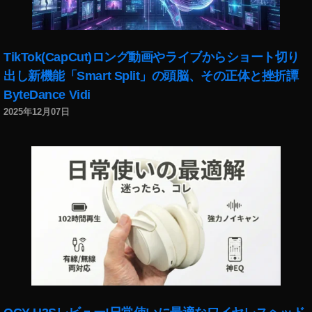
TikTok(CapCut)ロング動画やライブからショート切り
出し新機能「Smart Split」の頭脳、その正体と挫折譚
ByteDance Vidi
2025年12月07日