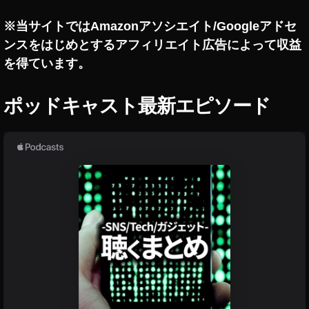
円
※当サイトではAmazonアソシエイト/Googleアドセ
,
ブ
ンスをはじめとするアフィリエイト広告によって収益
ロ
を得ています。
ッ
ク
ポッドキャスト最新エピソード
チ
ェ
ー
ン
,
仮
想
通
貨
,
投
資
,
暗