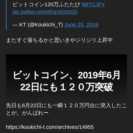
ビットコイン120万ふたたび
$BTCJPY
tc
pic.twitter.com/rEgVKi03Gh
oi
n
,
— KT (@Koukichi_T)
June 25, 2019
B
T
C
,
またすぐ落ちるかと思いきやジリジリ上昇中
テ
ク
ノ
ロ
ジ
ビットコイン、2019年6月
ー
,
22日にも１２０万突破
ビ
ッ
ト
先日も6月22日にも一瞬１２０万円台に突入したこ
コ
とが。がんばれー
イ
ン
https://koukichi-t.com/archives/14955
,