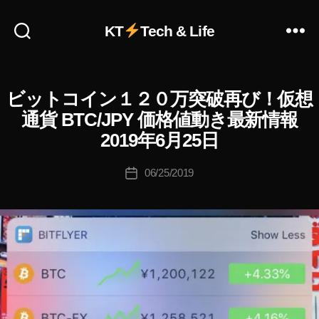
KT
Tech & Life
作
成
者
:
ビットコイン１２０万突破再び！仮想
ビ
カ
K
ッ
テ
通貨 BTC/JPY 価格値動き最新情報
o
ト
ゴ
コ
u
2019年6月25日
リ
イ
ki
ン
ー
c
投
(
06/25/2019
投
B
hi
稿
稿
T
Ta
者
C
日
k
/
a
B
IT
h
C
a
O
s
I
N
hi
)
仮