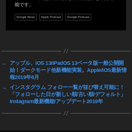
,
能です。
ビ
ッ
Google News
Apple Podcast
Google Podcast
ト
コ
イ
ン
タ
値
グ
動
き
←
アップル、iOS 13/iPadOS 13ベータ版一般公開開
,
始！ダークモード他新機能実装。Apple/iOS最新情
ビ
報2019年6月
ッ
ト
→
インスタグラム フォロー一覧が並び替え可能に！
コ
「フォローした日が新しい順/古い順/デフォルト」
イ
Instagram最新機能/アップデート2019年
ン
１
２
０
万