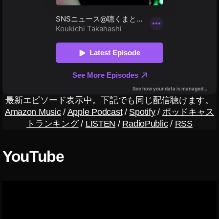
号
資
産
,
暗
号
通
貨
,
最新エピソード表示中。下記でも同じ配信聴けます。
資
産
Amazon Music
/
Apple Podcast
/
Spotify
/
ポッドキャス
運
トランキング
/
LISTEN
/
RadioPublic
/
RSS
用
YouTube