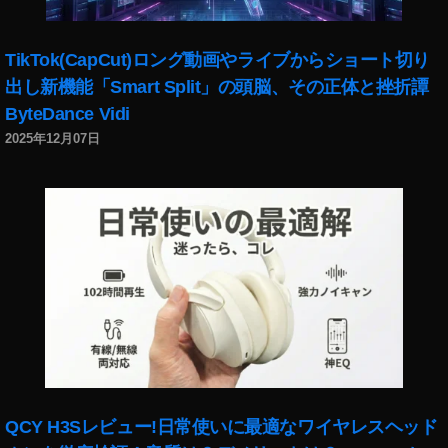
TikTok(CapCut)ロング動画やライブからショート切り
出し新機能「Smart Split」の頭脳、その正体と挫折譚
ByteDance Vidi
2025年12月07日
QCY H3Sレビュー!日常使いに最適なワイヤレスヘッド