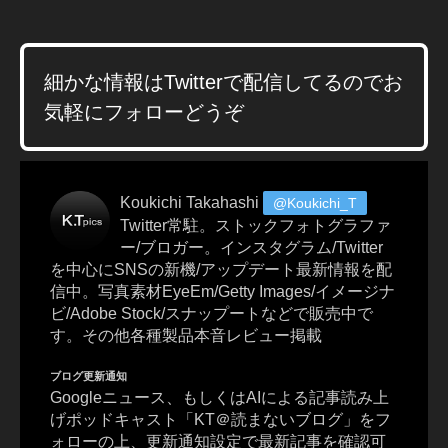
ビ
ッ
ト
コ
細かな情報はTwitterで配信してるのでお
イ
気軽にフォローどうぞ
ン
2
0
1
Koukichi Takahashi
@Koukichi_T
9
Twitter常駐。ストックフォトグラファ
年
ー/ブロガー。インスタグラム/Twitter
,
を中心にSNSの新機/アップデート最新情報を配
ビ
信中。写真素材EyeEm/Getty Images/イメージナ
ッ
ビ/Adobe Stock/スナップートなどで販売中で
ト
す。その他各種製品本音レビュー掲載
コ
イ
ブログ更新通知
ン
Googleニュース、もしくはAIによる記事読み上
価
げポッドキャスト「KT＠読まないブログ」をフ
格
ォローの上、更新通知設定で最新記事を確認可