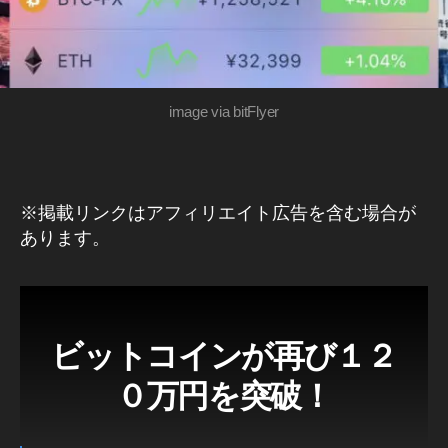
想
通
貨
(
暗
号
image via bitFlyer
資
産
)/
ブ
ロ
ッ
※掲載リンクはアフィリエイト広告を含む場合が
ク
チ
あります。
ェ
ー
ン
ビットコインが再び１２
０万円を突破！
Bi