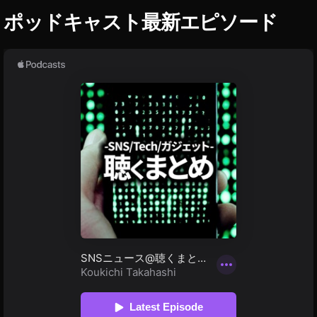
ッ
ポッドキャスト最新エピソード
ズ
作
成
,
写
真
グ
ッ
ズ
販
売
,
海
外
ア
プ
リ
,
海