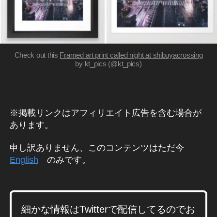
ビ
hi
s
ス
To
/
k
ア
プ
y
リ
o
,
Check out this
Framed art print called night at shibuyacrossing
J
by kt_pics (@kt_pics)
a
p
a
n
※掲載リンクはアフィリエイト広告を含む場合が
P
あります。
h
ot
申し訳ありません、このコンテンツはただ今
o
gr
English
のみです。
a
p
hy
,
細かな情報はTwitterで配信してるのでお
N