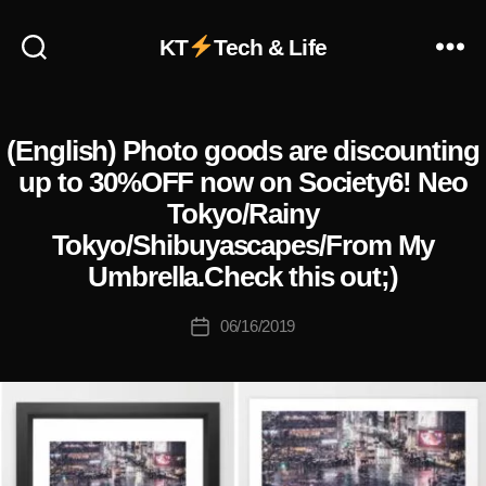
KT
Tech & Life
作
(English) Photo goods are discounting
S
カ
成
O
テ
者
up to 30%OFF now on Society6! Neo
C
ゴ
:
I
Tokyo/Rainy
リ
E
K
T
Tokyo/Shibuyascapes/From My
ー
o
Y
u
Umbrella.Check this out;)
6
ki
写
c
投
真
06/16/2019
投
グ
hi
稿
稿
ッ
Ta
者
ズ
日
k
作
成
a
Ar
販
h
t
売
a
Pr
サ
s
int
ー