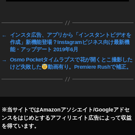
S
o
タ
ci
グ
et
y
6
,
←
インスタ広告、アプリから「インスタントビデオを
W
作成」新機能登場？Instagramビジネス向け最新機
all
能・アップデート 2019年6月
Ar
→
Osmo Pocketタイムラプスで花が開くとこ撮影した
t
けど失敗した
動画有り。Premiere Rushで補正。
To
k
y
o
,
ア
プ
リ
※当サイトではAmazonアソシエイト/Googleアドセ
,
ンスをはじめとするアフィリエイト広告によって収益
写
を得ています。
真
グ