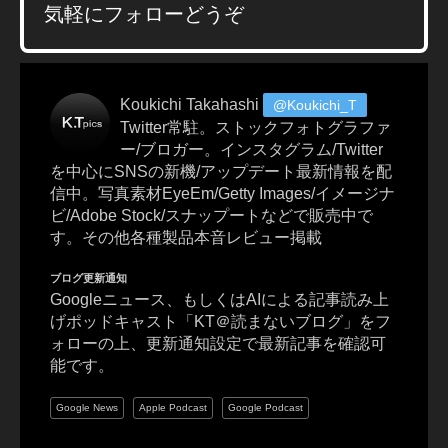
e
気軽にフォローどうぞ
o
To
k
y
Koukichi Takahashi
@Koukichi_T
o
,
Twitter常駐。ストックフォトグラファ
P
ー/ブロガー。インスタグラム/Twitter
h
を中心にSNSの新機/アップデート最新情報を配
ot
信中。写真素材EyeEm/Getty Images/イメージナ
o
ビ/Adobe Stock/スナップートなどで販売中で
gr
す。その他各種製品本音レビュー掲載
a
p
ブログ更新通知
h
Googleニュース、もしくはAIによる記事読み上
y
げポッドキャスト「KT＠読まないブログ」をフ
G
ォローの上、更新通知設定で最新記事を確認可
o
能です。
o
d
Google News
Apple Podcast
Google Podcast
s
,