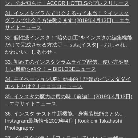
ン』のお知らせ｜ACCOR HOTELSのプレスリリース
31.
インスタグラムで出会えるって本当！？インスタ
グラムで出会う方法教えます (2019年4月12日) – エキ
サイトニュース
32.
個性派インスタ！“暗め加工”をインスタの編集機能
だけで完成させる方法♡ – isuta[イスタ] – おしゃれ、
かわいい、しあわせ –
33.
初めてのインスタグラムライブ配信、使い方や楽
しい機能を紹介！ – BIGLOBEニュース
34.
モチベーションUPに効果的！話題のインスタダイ
エットとは？ | ニコニコニュース
35.
インスタの魔力は蜜の味〔前編〕 (2019年4月13日)
– エキサイトニュース
36.
インスタ テスト中新機能、身実装機能まとめ。
Instagram最新情報2019年4月 | Koukichi Takahashi
Photography