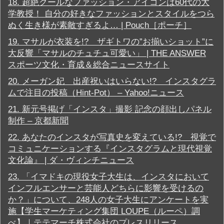
ス
18.
超絶クールなファッション・アイコンは60代の大
/
学教授！ 自分の好きなファッションとスタイルをつら
マ
ぬく生き様が素敵すぎるよ… | Pouch［ポーチ］
ー
ケ
19.
マサルが衣装を!? ザギトワの”お揃いショット”に
テ
ィ
大反響「マサルのチュチュ可愛い」 | THE ANSWER
ン
スポーツ文化・育成＆総合ニュースサイト
グ
20.
メーガン妃 出産祝いはいらない!? インスタグラ
芸
能
ムで注目の投稿（Hint-Pot） – Yahoo!ニュース
/
セ
21.
新元号掲げ「インスタ」撮影 記念の顔出しパネル
レ
制作 – 京都新聞
ブ
/
22.
あなたのインスタが写真史を変えている!? 視覚で
エ
コミュニケーションする『インスタグラムと現代視覚
ン
タ
文化論』 | ダ・ヴィンチニュース
メ
23.
「イマドキの現役女子大生は、インスタにおいて
インフルエンサーと芸能人どちらに影響を受けるの
か？」について、248人の女子大生にアンケートを実
施【学生マーケティング集団 LOUPE（ルーペ）調
べ】｜テテマーチ株式会社のプレスリリース