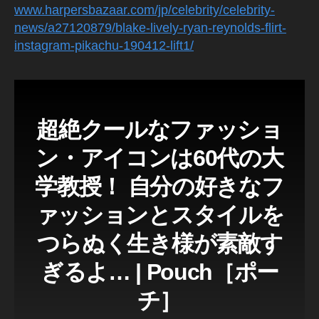
p
www.harpersbazaar.com/jp/celebrity/celebrity-
a
news/a27120879/blake-lively-ryan-reynolds-flirt-
n
,
instagram-pikachu-190412-lift1/
In
st
a
gr
a
超絶クールなファッショ
m
fo
ン・アイコンは60代の大
r
B
学教授！ 自分の好きなフ
u
ァッションとスタイルを
si
n
つらぬく生き様が素敵す
e
s
ぎるよ… | Pouch［ポー
s
,
In
チ］
st
a