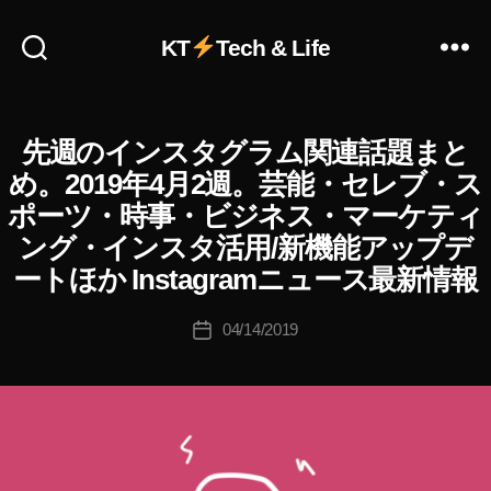
KT
Tech & Life
作
先週のインスタグラム関連話題まと
I
カ
成
N
テ
者
め。2019年4月2週。芸能・セレブ・ス
S
ゴ
:
T
ポーツ・時事・ビジネス・マーケティ
リ
A
K
G
ング・インスタ活用/新機能アップデ
ー
o
R
u
ートほか Instagramニュース最新情報
A
ki
M
(
c
投
04/14/2019
投
イ
hi
稿
ン
稿
Ta
者
ス
日
タ
k
グ
a
ラ
h
ム
a
)
s
W