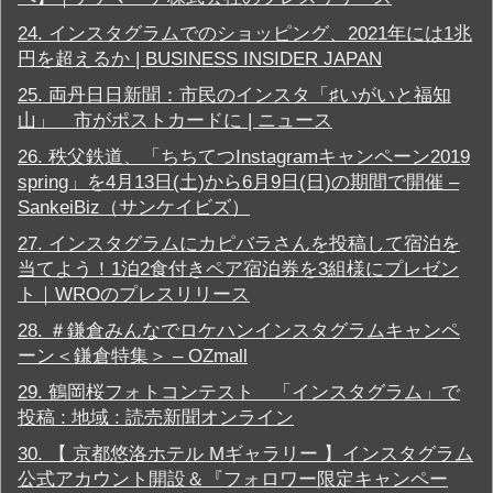
24.
インスタグラムでのショッピング、2021年には1兆
円を超えるか | BUSINESS INSIDER JAPAN
25.
両丹日日新聞：市民のインスタ「♯いがいと福知
山」 市がポストカードに | ニュース
26.
秩父鉄道、「ちちてつInstagramキャンペーン2019
spring」を4月13日(土)から6月9日(日)の期間で開催 –
SankeiBiz（サンケイビズ）
27.
インスタグラムにカピバラさんを投稿して宿泊を
当てよう！1泊2食付きペア宿泊券を3組様にプレゼン
ト｜WROのプレスリリース
28.
＃鎌倉みんなでロケハンインスタグラムキャンペ
ーン＜鎌倉特集＞ – OZmall
29.
鶴岡桜フォトコンテスト 「インスタグラム」で
投稿 : 地域 : 読売新聞オンライン
30.
【 京都悠洛ホテル Mギャラリー 】インスタグラム
公式アカウント開設＆『フォロワー限定キャンペー