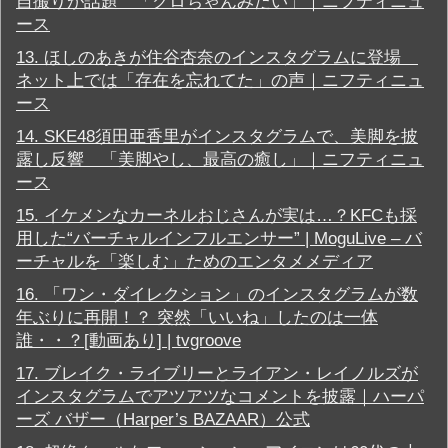
自撮りが話題 「クロちゃんみたい」｜ニフティニュ
ム
ース
最
新
13.
ほしのあきが住谷杏奈のインスタグラムに登場
機
ネット上では「存在を忘れてた」の声｜ニフティニュ
能
ース
イ
ン
14.
SKE48須田亜香里がインスタグラムで、美脚を披
ス
タ
露し反響 「美脚やし、最高の癒し」｜ニフティニュ
グ
ース
ラ
ム
15.
イケメンなカーネルおじさんが実は…？KFCも採
関
用した“バーチャルインフルエンサー” | MoguLive – バ
連
の
ーチャルを「楽しむ」ためのエンタメメディア
話
題
16.
「ワン・ダイレクション」のインスタグラムが数
・
年ぶりに再開！？ 突然「いいね」したのは一体
ニ
誰・・？[動画あり] | tvgroove
ュ
ー
17.
ブレイク・ライブリーとライアン・レイノルズが
ス
インスタグラムでアツアツなコメントを披露｜ハーパ
ビ
ジ
ーズ バザー（Harper’s BAZAAR）公式
ネ