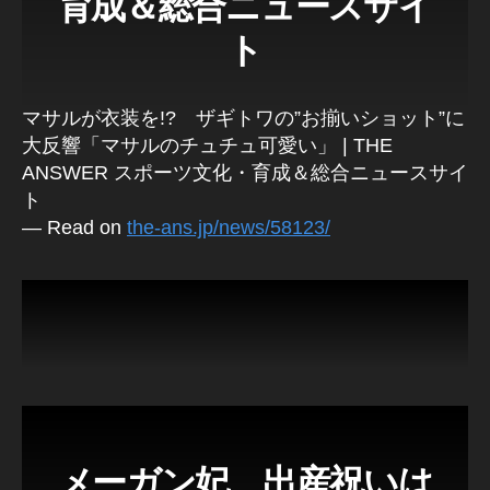
育成＆総合ニュースサイ
at
ur
ト
e
,
In
st
マサルが衣装を!? ザギトワの”お揃いショット”に
a
大反響「マサルのチュチュ可愛い」 | THE
gr
ANSWER スポーツ文化・育成＆総合ニュースサイ
a
ト
m
— Read on
the-ans.jp/news/58123/
n
e
w
fe
at
ur
e
2
0
1
9
,
メーガン妃 出産祝いは