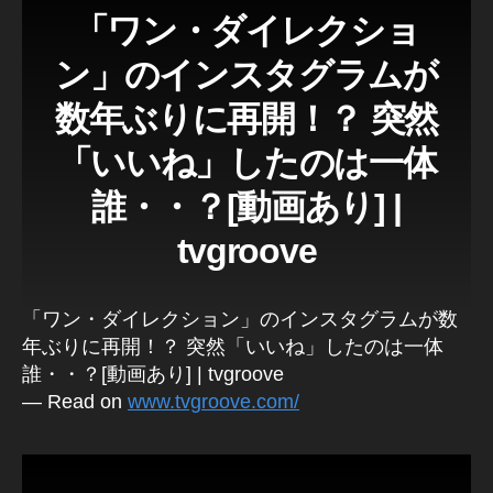
a
「ワン・ダイレクショ
n
c
ン」のインスタグラムが
e
p
数年ぶりに再開！？ 突然
h
ot
「いいね」したのは一体
o
gr
誰・・？[動画あり] |
a
tvgroove
p
h
er
in
「ワン・ダイレクション」のインスタグラムが数
To
年ぶりに再開！？ 突然「いいね」したのは一体
k
誰・・？[動画あり] | tvgroove
y
— Read on
www.tvgroove.com/
o
,
fr
e
el