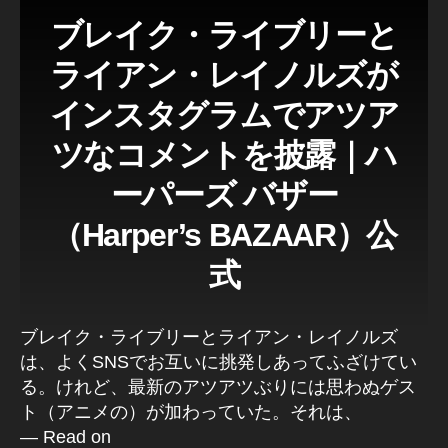
a
ブレイク・ライブリーと
n
c
ライアン・レイノルズが
e
p
インスタグラムでアツア
h
ツなコメントを披露｜ハ
ot
o
ーパーズ バザー
gr
a
（Harper’s BAZAAR）公
p
h
式
er
in
To
ブレイク・ライブリーとライアン・レイノルズ
k
は、よくSNSでお互いに挑発しあってふざけてい
y
る。けれど、最新のアツアツぶりには思わぬゲス
o,
ト （アニメの）が加わっていた。それは、
J
a
— Read on