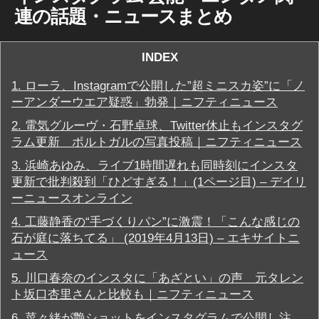
ス
連の話題・ニュース
まとめ
/
マ
ー
ケ
INDEX
テ
ィ
1.
ローラ、Instagramで公開した”超ミニスカ姿”に「ノ
ン
グ
ーアンダーウエア疑惑」勃発｜ニフティニュース
向
け
2.
電気グルーヴ・石野卓球、Twitter休止もインスタグ
情
ラム更新 ポルトガルの写真投稿｜ニフティニュース
報
3.
浜崎あゆみ、ライブ1時間遅れも同時刻にインスタ
イ
ン
更新で批判殺到「ひどすぎる！」(1ページ目) – デイリ
ス
ーニュースオンライン
タ
グ
4.
工藤静香の“手づくりパン”に激震！「こんな感じの
ラ
石が庭に落ちてる」 (2019年4月13日) – エキサイトニ
ム
最
ュース
新
ア
5.
川口春奈のインスタに「あざとい」の声 元タレン
ッ
ト坂口杏里さんと比較も｜ニフティニュース
プ
デ
6.
菜々緒が艶ショットをインスタグラムで公開し注