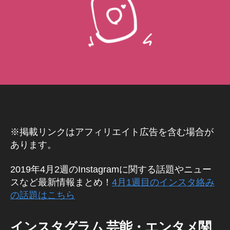
E
hi
B
/S
N
S
マ
ー
ケ
テ
ィ
ン
グ
ア
プ
※掲載リンクはアフィリエイト広告を含む場合が
リ
あります。
イ
ン
ス
2019年4月2週のInstagramに関する話題やニュー
タ
グ
スなど最新情報まとめ！
4
月
1
週目のインスタ絡み
ラ
の話題はこちら
ム
ビ
ジ
インスタグラム 芸能・エンタメ関
ネ