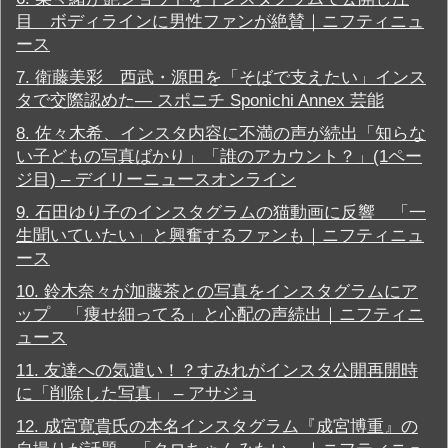
ー
目 ボディラインに男性ファンが絶賛｜ニフティニュ
ト
ース
イ
ン
7.
衛藤美彩 西武・源田を「そばで支えたい」インス
ス
タ
タで交際認めた― スポニチ Sponichi Annex 芸能
グ
ラ
8.
佐々木希、インスタ内容に不満の声が続出「知らな
ム
い子どもの写真ばかり」「誰のアカウント？」(1ペー
最
ジ目) – デイリーニュースオンライン
新
ニ
9.
石田ゆり子のインスタグラムの猫動画に反響 「一
ュ
ー
生聞いていたい」と興奮するファンも｜ニフティニュ
ス
ース
/
最
10.
鈴木奈々が加藤茶との写真をインスタグラムにア
新
ップ 「痩せ細ってる」と心配の声続出｜ニフティニ
情
報
ュース
イ
11.
友達への気遣い！？すみれがインスタ公開再開時
ン
に「削除した写真」 – アサジョ
ス
タ
12.
成宮寛貴氏の本名インスタグラム『成宮博重』の
グ
ラ