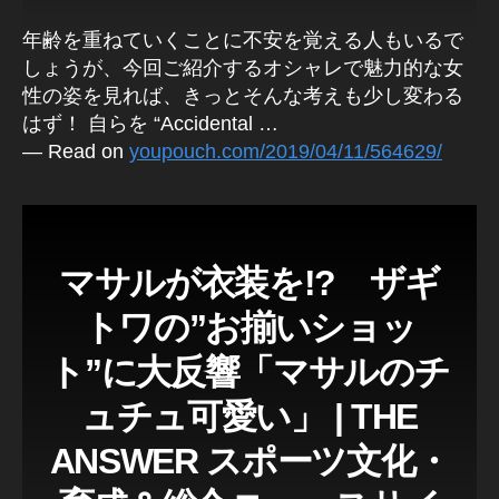
gr
年齢を重ねていくことに不安を覚える人もいるで
a
しょうが、今回ご紹介するオシャレで魅力的な女
m
性の姿を見れば、きっとそんな考えも少し変わる
lat
e
はず！ 自らを “Accidental …
st
— Read on
youpouch.com/2019/04/11/564629/
n
e
w
s
,
In
マサルが衣装を!? ザギ
st
トワの”お揃いショッ
a
gr
ト”に大反響「マサルのチ
a
m
ュチュ可愛い」 | THE
n
e
ANSWER スポーツ文化・
w
fe