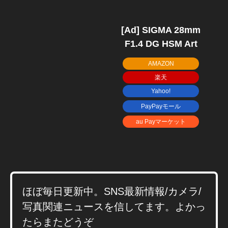
[Ad] SIGMA 28mm
F1.4 DG HSM Art
AMAZON
楽天
Yahoo!
PayPayモール
au Payマーケット
SI
G
M
A
2
8
ほぼ毎日更新中。SNS最新情報/カメラ/
m
写真関連ニュースを信してます。よかっ
m
F
たらまたどうぞ