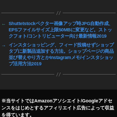
タ
G
グ
M
A
2
←
Shuttetstockベクター画像アップ時JPG自動作成、
8
EPSファイルサイズ上限50MBに変更など。ストッ
m
クフォト/コントリビューター向け最新情報2019
m
→
インスタショッピング、フィード投稿せずショップ
F
タブに新製品追加する方法。ショップページの商品
1.
4
並び替えやり方とかInstagramメモ/インスタショッ
D
プ活用方法2019
G
H
S
M
|
Ar
※当サイトではAmazonアソシエイト/Googleアドセ
t
ンスをはじめとするアフィリエイト広告によって収益
ソ
ニ
を得ています。