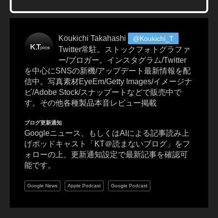
1.
4
D
G
Koukichi Takahashi
@Koukichi_T
H
Twitter常駐。ストックフォトグラファ
S
ー/ブロガー。インスタグラム/Twitter
M
を中心にSNSの新機/アップデート最新情報を配
|
信中。写真素材EyeEm/Getty Images/イメージナ
Ar
ビ/Adobe Stock/スナップートなどで販売中で
t
す。その他各種製品本音レビュー掲載
ソ
ニ
ブログ更新通知
ー
Googleニュース、もしくはAIによる記事読み上
E
げポッドキャスト「KT＠読まないブログ」をフ
マ
ォローの上、更新通知設定で最新記事を確認可
ウ
能です。
ン
ト
Google News
Apple Podcast
Google Podcast
用
,
SI