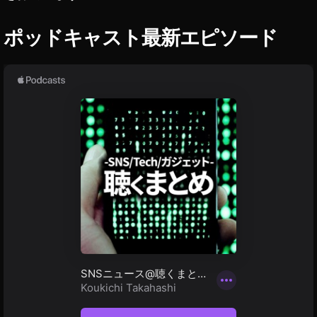
ー
E
ポッドキャスト最新エピソード
マ
ウ
ン
ト
用
発
売
日