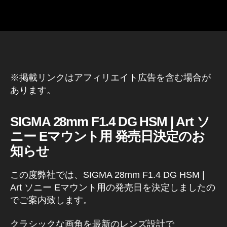
A
R
T
SI
G
M
A
(
シ
※掲載リンクはアフィリエイト広告を含む場合が
グ
あります。
マ
)
カ
SIGMA 28mm F1.4 DG HSM | Art ソ
メ
ラ
ニー Eマウント用 発売日決定のお
/
知らせ
レ
ン
ズ
この度弊社では、SIGMA 28mm F1.4 DG HSM |
Art ソニー Eマウント用の発売日を決定しましたの
でご案内致します。
クラシックな画角を最新のレンズ設計で