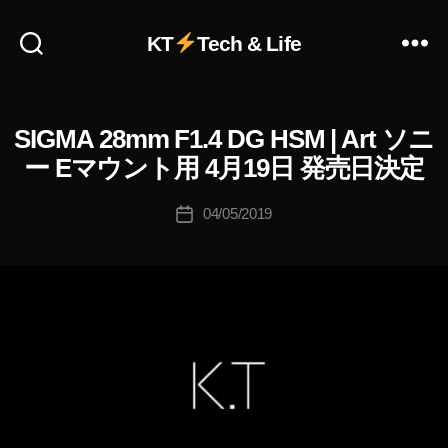
作
KT
Tech & Life
成
者
:
K
SIGMA 28mm F1.4 DG HSM | Art ソニ
S
カ
o
I
テ
u
ー Eマウント用 4月19日 発売日決定
G
ゴ
ki
M
リ
A
c
投
04/05/2019
投
2
ー
hi
稿
8
稿
Ta
者
M
日
k
M
F
a
1
h
.
a
4
D
s
G
hi
H
S
M
|