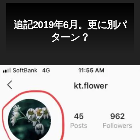
a
m
マ
追記2019年6月。更に別パ
ー
ケ
ターン？
テ
ィ
ン
グ
2
0
1
9
,
In
st
a
gr
a
m
新