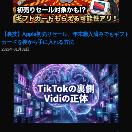
ン
ス
タ
ア
ッ
【裏技】Apple初売りセール、年末購入済みでもギフト
プ
カードを後から手に入れる方法
デ
2026年01月02日
ー
ト
最
新
,
イ
ン
ス
タ
デ
ザ
イ
ン