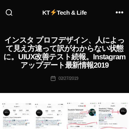
s
,
In
KT
Tech & Life
st
a
作
gr
成
a
者
インスタ プロフデザイン、人によっ
I
カ
m
N
:
テ
n
て見え方違って訳がわからない状態
S
K
ゴ
e
T
に。UIUX改善テスト続報。Instagram
o
リ
A
w
u
G
アップデート最新情報2019
ー
fe
R
ki
at
A
c
投
M
ur
02/27/2019
投
hi
稿
(
e
,
稿
イ
Ta
者
In
日
ン
k
st
ス
a
タ
a
h
グ
gr
ラ
a
a
ム
s
)
m
hi
W
n