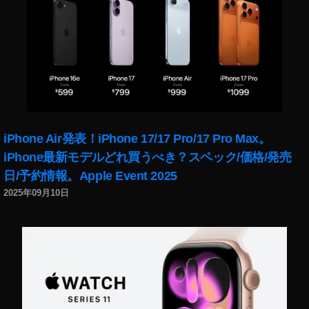
報
,
イ
ン
ス
タ
最
新
機
iPhone Air発表！iPhone 17/17 Pro/17 Pro Max。
能
,
iPhone最新モデルどれ買うべき？スペック/価格/発売
イ
日/予約情報。Apple Event 2025
ン
2025年09月10日
ス
タ
最
新
機
能
2
0