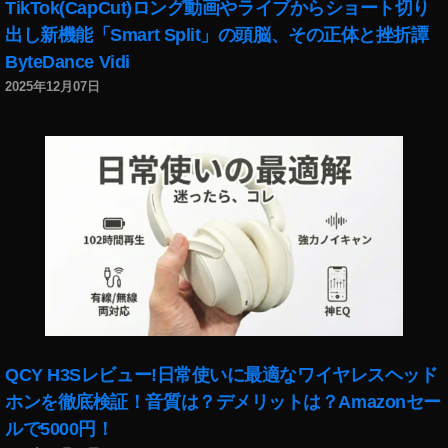
TikTok(CapCut)ロング動画やライブからショート切り
変
更
出し新機能「Smart Split」の頭脳、その正体と挫折譚
,
ByteDance Vidi
イ
2025年12月07日
ン
ス
タ
ニ
ュ
ー
ス
速
報
,
イ
ン
ス
QCY H3Sレビュー!日常使いに最適なワイヤレスヘッド
タ
ホンを徹底検証！音質は？デメリットは？Amazonセー
プ
ロ
ルで5000円！