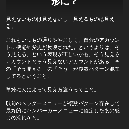
形に？
報
,
In
見えないものは見えないし、見えるものは見え
st
る。
a
gr
これもいつもの通りややこしく、自分のアカウン
a
トに機能や変更が反映された。というよりは、そ
m
う見える。という表現が正しいかも。そう見える
マ
アカウントとそう見えないアカウントがある。そ
ー
ケ
の「そう見える」の「そう」が複数パターン混在
テ
してるということ。
ィ
ン
単純に人によって見え方違うってこと。
グ
,
以前のヘッダーメニューが複数パターン存在して
In
最終的にハンバーガーメニューに確定したあの感
st
じの流れかと。
a
gr