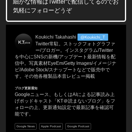
細かな情報はTwitterで配信してるのでお
新
気軽にフォローどうぞ
機
能
,
In
Koukichi Takahashi
@Koukichi_T
st
Twitter常駐。ストックフォトグラファ
a
ー/ブロガー。インスタグラム/Twitter
gr
を中心にSNSの新機/アップデート最新情報を配
a
信中。写真素材EyeEm/Getty Images/イメージナ
m
ビ/Adobe Stock/スナップートなどで販売中で
最
す。その他各種製品本音レビュー掲載
新
機
ブログ更新通知
能
Googleニュース、もしくはAIによる記事読み上
2
げポッドキャスト「KT＠読まないブログ」をフ
0
ォローの上、更新通知設定で最新記事を確認可
1
能です。
9
,
In
Google News
Apple Podcast
Google Podcast
st