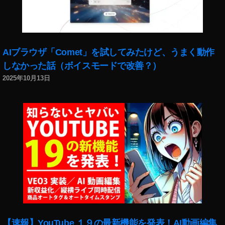
わ
っ
た
,
イ
AIブラウザ「Comet」を試してみたけど、うまく動作
ン
しなかった話（ボイスモードで改善？）
ス
2025年10月13日
タ
変
わ
っ
た
理
由
,
イ
ン
ス
タ
変
【速報】YouTube １９の最新機能を発表！AI動画編集
化