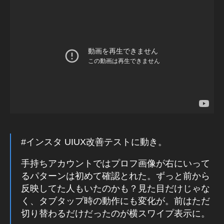
a
タ
m
グ
ラ
u
ム
p
最
d
新
機
at
能
e
メ
2
タ
0
バ
2
ー
ス
2
,
/
In
ソ
st
ー
#インスタ UIUX改善テストに動き。
a
シ
ャ
gr
ル
手持ちアカウントではプロフ画像が右にいって
a
V
るパターンは初めて確認とれた。ずっと前から
m
R
反映してた人もいたのかも？見た目だけじゃな
ア
く、タブタップ時の動作にも変化が。前はただ
ッ
プ
切り替わるだけだったのが横スワイプ表示に。
デ