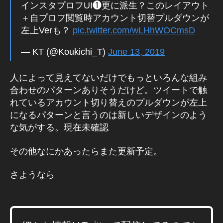
ー
インスタプロフUI❶更に派生？このレイアウト
ス
＋自プロフ閲覧時アカウント切替プルダウンが
,
左上Verも？
pic.twitter.com/wLHhWOCmsD
In
st
— KT (@Koukichi_T)
June 13, 2019
a
gr
人によって見えてないだけでもっといろんな組み
a
合わせのパターンありそうだけど。ツイートで触
m
最
れているアカウント切り替えのプルダウンが左上
新
になるパターンと言うのは新しいデザインのよう
情
な気がする。現在未確認
報
,
その他なにかあったらまた更新予定。
In
st
さようなら
a
gr
a
m
最