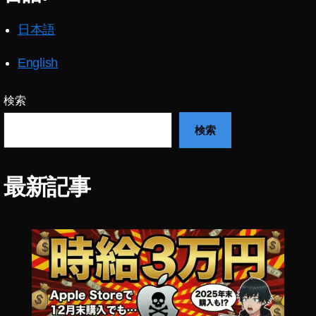
ッ
プ
日本語
デ
ー
English
ト
,
イ
検索
ン
ス
検索
タ
ア
ッ
最新記事
プ
デ
ー
ト
2
0
2
2
,
イ