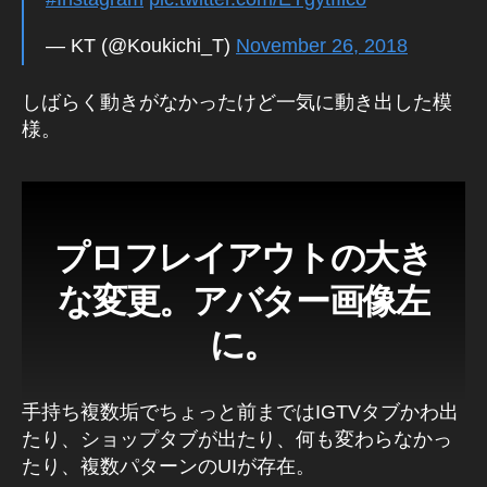
st
a
— KT (@Koukichi_T)
November 26, 2018
gr
a
しばらく動きがなかったけど一気に動き出した模
m
様。
ア
ッ
プ
デ
ー
プロフレイアウトの大き
ト
2
な変更。アバター画像左
0
2
に。
2
,
In
st
手持ち複数垢でちょっと前まではIGTVタブかわ出
a
たり、ショップタブが出たり、何も変わらなかっ
gr
たり、複数パターンのUIが存在。
a