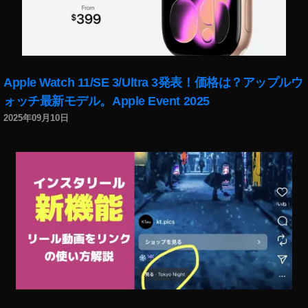
1
9
,
イ
ン
ス
Apple Watch 11/SE 3/Ultra 3発表！価格は？アップルウ
タ
ォッチ最新モデル。Apple Event 2025
運
用
2025年09月10日
,
イ
ン
ス
タ
グ
ラ
マ
ー