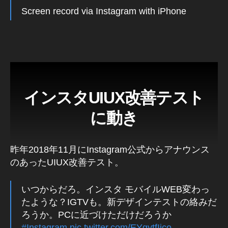
ー
Screen record via Instagram with iPhone
ト
,
In
st
a
gr
a
インスタUIUX改善テスト
m
ア
に動き
ッ
プ
デ
昨年2018年11月にInstagram公式からアナウンス
ー
のあったUIUX改善テスト。
ト
2
いつからだろ。インスタ モバイルWEB変わっ
0
1
たような？IGTVも。新デザインテストの絡みだ
9
,
ろうか。PCに近づけただけだろうか
In
#Instagram
pic.twitter.com/EYgytfIico