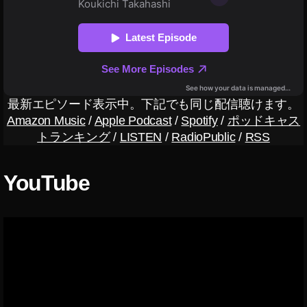
プ
デ
ー
ト
2
0
1
最新エピソード表示中。下記でも同じ配信聴けます。
9-
Amazon Music
/
Apple Podcast
/
Spotify
/
ポッドキャス
2
トランキング
/
LISTEN
/
RadioPublic
/
RSS
0
2
YouTube
0
,
イ
ン
ス
タ
新
機
能
2