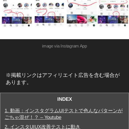
E
e
B
w
/S
fe
N
S
at
マ
ur
ー
e
ケ
テ
2
image via Instagram App
ィ
0
ン
1
グ
9
,
ア
In
プ
リ
※掲載リンクはアフィリエイト広告を含む場合が
st
イ
a
あります。
ン
gr
ス
a
タ
INDEX
m
グ
ラ
u
1.
動画：インスタグラムUIテストで色んなパターンが
ム
p
最
ごちゃ混ぜ！？ – Youtube
d
新
ア
at
2.
インスタUIUX改善テストに動き