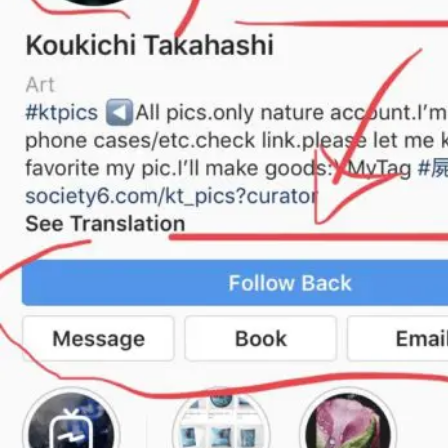
機
能
,
In
st
a
gr
a
m
新
機
能
2
0
1
9
,
In
st
a
gr
a