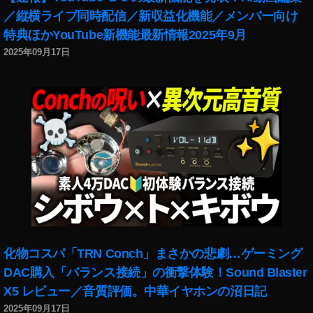
,
／縦横ライブ同時配信／新収益化機能／メンバー向け
イ
特典ほかYouTube新機能最新情報2025年9月
ン
2025年09月17日
ス
タ
新
機
能
,
イ
ン
ス
タ
最
新
ア
化物コスパ「TRN Conch」まさかの悲劇…ゲーミング
ッ
DAC購入「バランス接続」の衝撃体験！Sound Blaster
プ
X5 レビュー／音質評価。中華イヤホンの沼日記
デ
ー
2025年09月17日