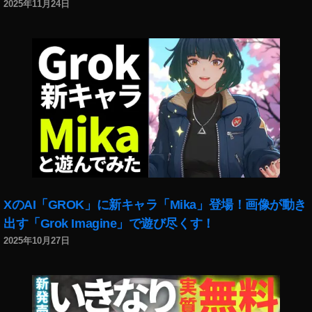
フ
2025年11月24日
ィ
ー
ル
変
わ
っ
た
,
イ
ン
ス
タ
マ
XのAI「GROK」に新キャラ「Mika」登場！画像が動き
ー
出す「Grok Imagine」で遊び尽くす！
ケ
2025年10月27日
テ
ィ
ン
グ
,