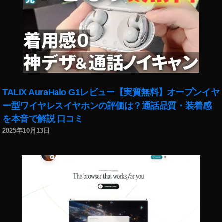
イ
ン
ス
タ
マ
ー
ケ
テ
TALIX AuraHalo G1レビュー【実質無料】オープンイヤ
ィ
ー型ワイヤレスイヤホンの評価は？通話品質・装着感
ン
グ
を本音で解説 口コミ
2
2025年10月13日
0
1
9
,
イ
ン
ス
タ
変