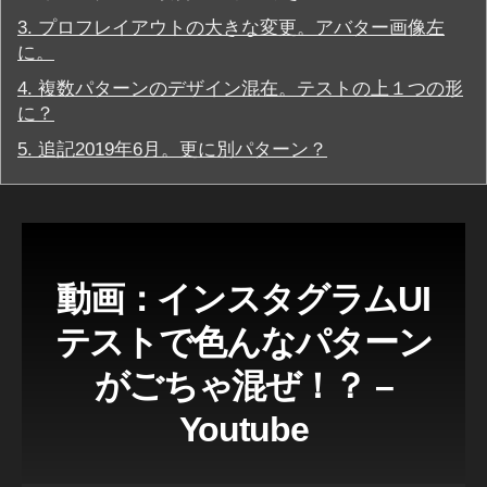
ッ
e
,
プ
3.
プロフレイアウトの大きな変更。アバター画像左
In
デ
に。
ー
st
ト
a
4.
複数パターンのデザイン混在。テストの上１つの形
イ
gr
に？
ン
a
ス
5.
追記2019年6月。更に別パターン？
m
タ
グ
u
ラ
p
ム
d
最
at
新
ニ
e
動画：インスタグラムUI
ュ
2
ー
0
ス
テストで色んなパターン
/
1
最
9
,
がごちゃ混ぜ！？ –
新
In
情
Youtube
報
st
a
イ
ン
gr
ス