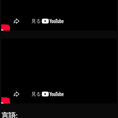
0
1
9-
2
0
2
0
,
イ
ン
ス
タ
UI
変
更
,
イ
ン
ス
タ
ア
言語: