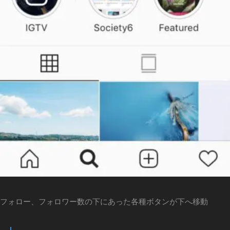
m
最
新
ア
ッ
プ
デ
ー
ト
,
In
st
a
gr
a
m
最
新
フォロー、フォロワー数の下にあった各種ボタンが下へ移動
ニ
ュ