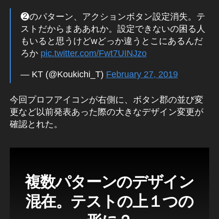
m
ア
❷のパターン、アクションボタン設定消失。テ
ッ
ストだからまああれか。設定できないの困る人
プ
もいると思うけどwどっか違うとこにあるんだ
デ
ろか
pic.twitter.com/Fwt7UINJzo
ー
ト
— KT (@Koukichi_T)
February 27, 2019
最
新
,
今回プロフアイコンが右側に、ボタン郡の並び変
In
更など以前発表あった際の大きなデザイン変更が
st
確認とれた。
a
gr
a
m
ニ
複数パターンのデザイン
ュ
ー
混在。テストの上１つの
ス
速