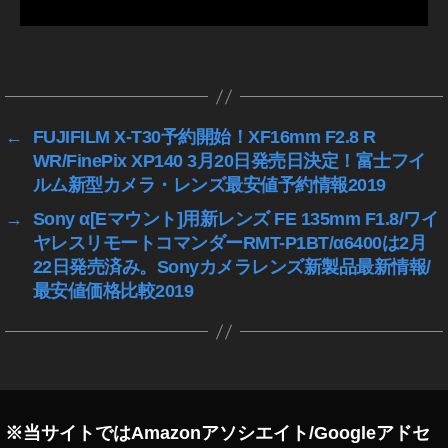
a
gr
a
タ
m
グ
運
用
←
FUJIFILM X-T30予約開始！XF16mm F2.8 R
,
WR/FinePix XP140 3月20日発売日決定！富士フイ
S
ルム新型カメラ・レンズ最安値予約情報2019
N
S
→
Sony α[Eマウント]用新レンズ FE 135mm F1.8/ワイ
ニ
ヤレスリモートコマンダーRMT-P1BT/α6400は2月
ュ
22日発売済み。Sonyカメラレンズ新製品最新情報/
ー
最安値価格比較2019
ス
速
報
,
S
N
S
※当サイトではAmazonアソシエイト/Googleアドセ