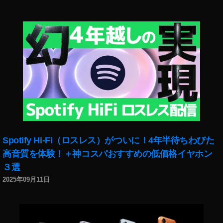
ト
,
イ
ン
ス
タ
最
新
ニ
ュ
ー
ス
,
Spotify Hi-Fi（ロスレス）がついに！4年半待ちわびた
イ
高音質を体験！＋神コスパおすすめの低価格イヤホン
ン
３選
ス
2025年09月11日
タ
最
新
情