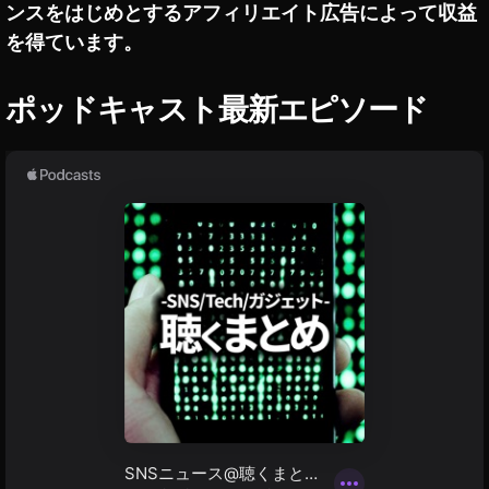
最
ンスをはじめとするアフィリエイト広告によって収益
新
を得ています。
ニ
ュ
ー
ポッドキャスト最新エピソード
ス
,
S
N
S
最
新
情
報
,
イ
ン
ス
タ
ア
ッ