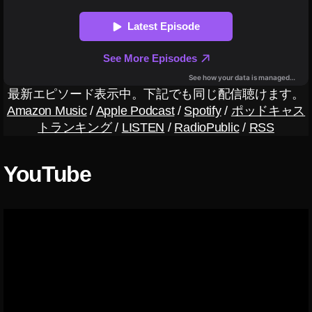
テ
ィ
ン
グ
2
0
最新エピソード表示中。下記でも同じ配信聴けます。
1
Amazon Music
/
Apple Podcast
/
Spotify
/
ポッドキャス
9
,
トランキング
/
LISTEN
/
RadioPublic
/
RSS
T
wi
tt
YouTube
er
マ
ー
ケ
テ
ィ
ン
グ
2