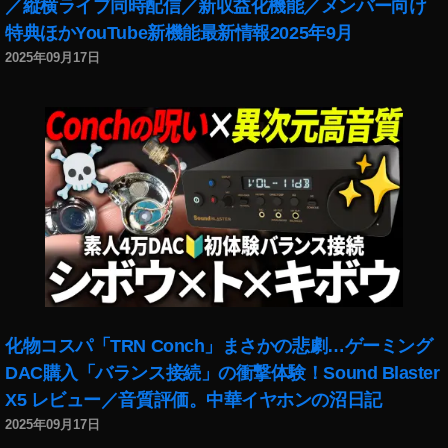
／縦横ライブ同時配信／新収益化機能／メンバー向け
障
特典ほかYouTube新機能最新情報2025年9月
害
,
2025年09月17日
W
h
at
s
A
p
p
D
o
w
n
,
ア
プ
化物コスパ「TRN Conch」まさかの悲劇…ゲーミング
リ
DAC購入「バランス接続」の衝撃体験！Sound Blaster
,
X5 レビュー／音質評価。中華イヤホンの沼日記
ツ
2025年09月17日
イ