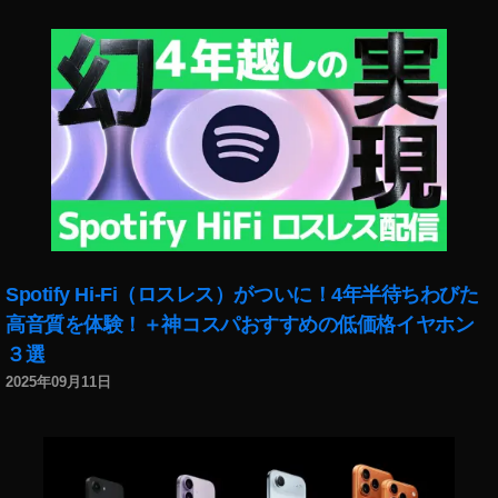
ッ
タ
ラ
ー
,
フ
ェ
イ
ス
ブ
ッ
ク
Spotify Hi-Fi（ロスレス）がついに！4年半待ちわびた
高音質を体験！＋神コスパおすすめの低価格イヤホン
３選
2025年09月11日