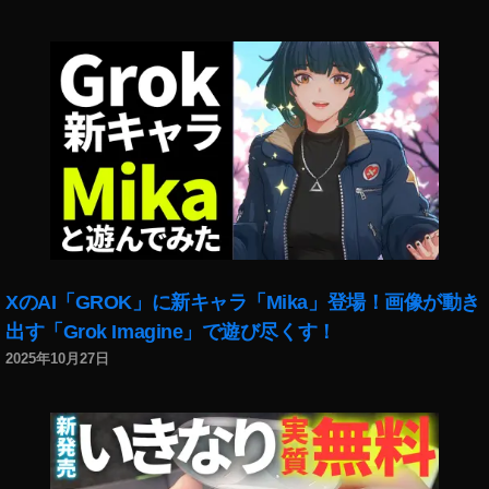
機
能
2
0
2
3
,
T
wi
tt
er
運
用
XのAI「GROK」に新キャラ「Mika」登場！画像が動き
,
T
出す「Grok Imagine」で遊び尽くす！
wi
2025年10月27日
tt
er
(
ツ
イ