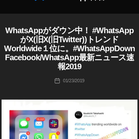
2
0
2
作
3
,
WhatsAppがダウン中！ #WhatsApp
F
カ
成
T
A
テ
者
がX(旧X(旧Twitter))トレンド
wi
C
ゴ
:
tt
E
Worldwide１位に。#WhatsAppDown
リ
B
K
er
O
Facebook/WhatsApp最新ニュース速
ー
o
ア
O
u
報2019
ッ
K
ki
(
プ
フ
c
投
デ
01/23/2019
投
ェ
hi
稿
ー
イ
稿
Ta
者
ス
ト
日
ブ
k
最
ッ
a
新
ク
h
,
)
a
T
T
s
W
wi
I
hi
tt
T