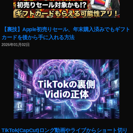
プ
デ
ー
ト
,
【裏技】Apple初売りセール、年末購入済みでもギフト
T
カードを後から手に入れる方法
wi
2026年01月02日
tt
er
最
新
情
報
,
T
wi
tt
er
最
新
TikTok(CapCut)ロング動画やライブからショート切り
機