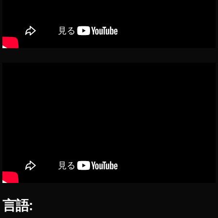
0
2
3
,
T
wi
tt
er
新
機
能
,
T
wi
tt
er
新
機
能
2
言語:
0
1