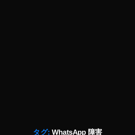
ア
ッ
プ
デ
ー
ト
2
0
1
9
,
T
wi
tt
er
ア
ッ
プ
デ
ー
タグ:
WhatsApp 障害
ト