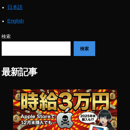
9
,
日本語
T
wi
English
tt
er
新
検索
機
検索
能
2
0
2
最新記事
3
,
T
wi
tt
er
最
新
ア
ッ