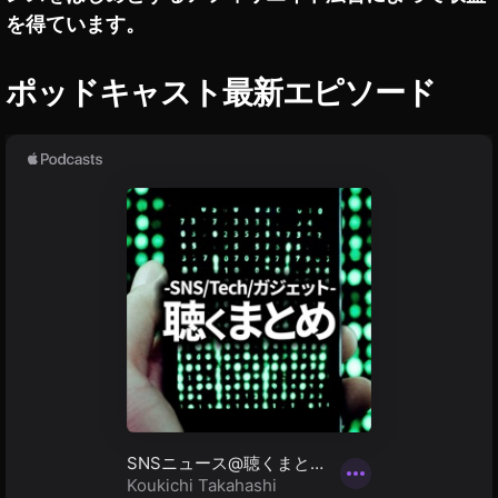
P
,
を得ています。
P
T
不
wi
具
ポッドキャスト最新エピソード
tt
合
er
/
障
マ
害
ー
情
ケ
報
テ
ィ
ン
グ
,
T
wi
tt
er
マ
ー
ケ