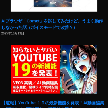
い
,
W
h
AIブラウザ「Comet」を試してみたけど、うまく動作
at
しなかった話（ボイスモードで改善？）
s
2025年10月13日
A
p
p
ダ
ウ
ン
,
W
h
at
s
A
p
【速報】YouTube １９の最新機能を発表！AI動画編集
p