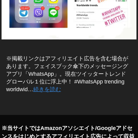
er
T
E
サ
R
ブ
B
ス
L
ク
U
E
リ
T
プ
W
シ
IT
ョ
T
※掲載リンクはアフィリエイト広告を含む場合が
ン
E
あります。フェイスブック傘下のメッセージング
R
,
(
アプリ「WhatsApp」。現在ツイッタートレンド
T
ツ
グローバル１位に浮上中！ #WhatsApp trending
wi
イ
ッ
worldwid…
続きを読む
tt
タ
er
ー
ニ
タ
)
ュ
グ
W
ー
H
A
ス
T
※当サイトではAmazonアソシエイト/Googleアドセ
速
S
ンスをはじめとするアフィリエイト広告によって収益
報
A