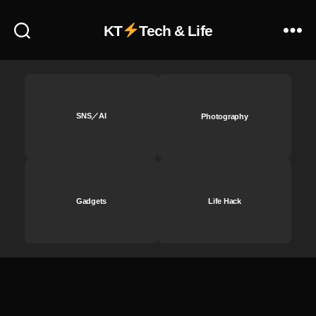
at
e
KT
Tech & Life
2
0
2
3
,
T
wi
SNS／AI
Photography
tt
er
ア
ッ
プ
Gadgets
Life Hack
デ
ー
ト
,
T
wi
tt
er