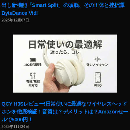
出し新機能「Smart Split」の頭脳、その正体と挫折譚
能
,
ByteDance Vidi
T
2025年12月07日
wi
tt
er
最
新
機
能
2
0
1
9
,
T
wi
QCY H3Sレビュー!日常使いに最適なワイヤレスヘッド
tt
ホンを徹底検証！音質は？デメリットは？Amazonセー
er
ルで5000円！
最
2025年11月24日
新