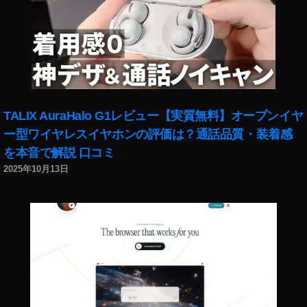
ッ
タ
ー
)
,
W
h
at
s
TALIX AuraHalo G1レビュー【実質無料】オープンイヤ
A
ー型ワイヤレスイヤホンの評価は？通話品質・装着感
p
を本音で解説 口コミ
p
,
W
2025年10月13日
h
at
s
A
p
p
お
か
し