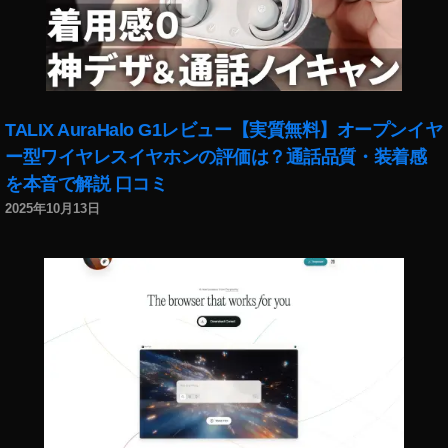
1
通
話
品
質
,
TALIX AuraHalo G1レビュー【実質無料】オープンイヤ
T
ー型ワイヤレスイヤホンの評価は？通話品質・装着感
A
を本音で解説 口コミ
LI
X
2025年10月13日
A
ur
a
H
al
o
G
1
音
質