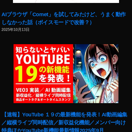
,
T
A
AIブラウザ「Comet」を試してみたけど、うまく動作
LI
しなかった話（ボイスモードで改善？）
X
2025年10月13日
イ
ヤ
ホ
ン
,
オ
ー
プ
ン
イ
ヤ
ー
型
【速報】YouTube １９の最新機能を発表！AI動画編集
イ
／縦横ライブ同時配信／新収益化機能／メンバー向け
ヤ
特典ほかYouTube新機能最新情報2025年9月
ホ