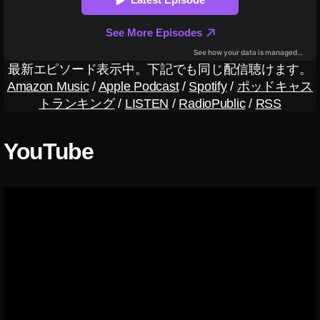
ヤ
A
ホ
LI
ン
X
A
最新エピソード表示中。下記でも同じ配信聴けます。
ur
Amazon Music
/
Apple Podcast
/
Spotify
/
ポッドキャス
a
トランキング
/
LISTEN
/
RadioPublic
/
RSS
H
al
o
YouTube
G
1
全
額
還
元
,
T
A
LI
X