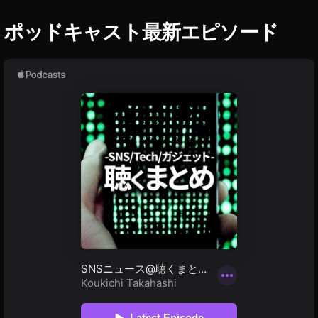
LI
品
・
X
商
ポッドキャスト最新エピソード
A
品
ur
レ
a
ビ
ュ
H
ー
al
/
o
ア
ン
G
バ
1
サ
ワ
ダ
ー
イ
ヤ
無
線
レ
/
ス
完
イ
全
ワ
ヤ
イ
ホ
ヤ
ン
レ
ス
,
イ
T