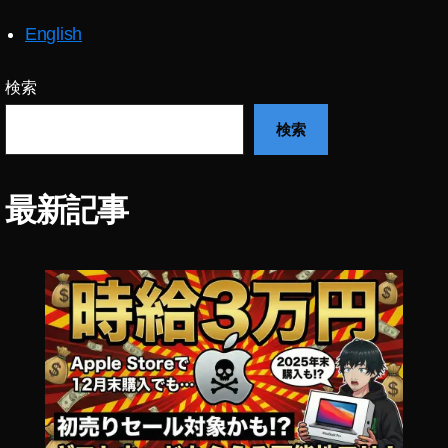
o
English
G
1
実
検索
質
検索
無
料
,
T
最新記事
A
LI
X
A
ur
a
H
al
o
G
1