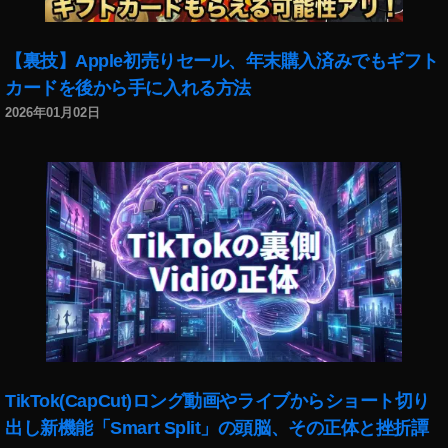
新
商
品
【裏技】Apple初売りセール、年末購入済みでもギフト
,
カードを後から手に入れる方法
T
2026年01月02日
A
LI
X
A
ur
a
H
al
o
G
1
無
料
TikTok(CapCut)ロング動画やライブからショート切り
,
出し新機能「Smart Split」の頭脳、その正体と挫折譚
T