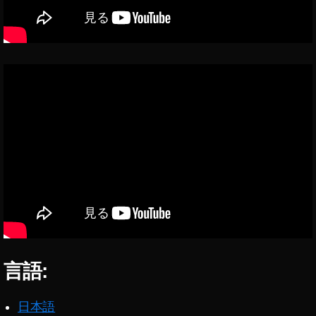
A
ur
a
H
al
o
G
1
口
コ
ミ
,
T
A
LI
X
A
言語:
ur
a
H
日本語
al