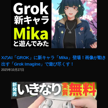
a
H
al
o
G
1
評
価
,
T
XのAI「GROK」に新キャラ「Mika」登場！画像が動き
A
LI
出す「Grok Imagine」で遊び尽くす！
X
2025年10月27日
A
ur
a
H
al
o
G