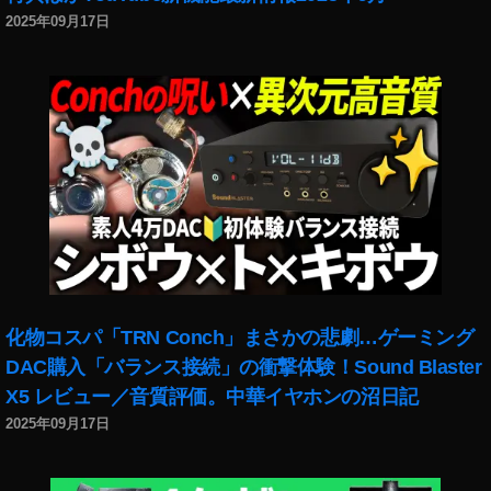
ン
2025年09月17日
レ
ビ
ュ
ー
,
レ
ビ
ュ
ー
,
体
験
談
化物コスパ「TRN Conch」まさかの悲劇…ゲーミング
,
DAC購入「バランス接続」の衝撃体験！Sound Blaster
使
X5 レビュー／音質評価。中華イヤホンの沼日記
用
2025年09月17日
感
,
感