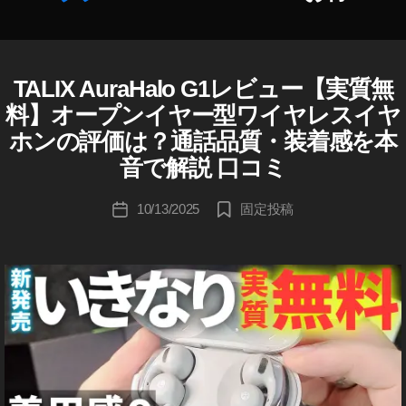
ン
ト
作
還
成
元
者
TALIX AuraHalo G1レビュー【実質無
イ
カ
,
ヤ
:
テ
料】オープンイヤー型ワイヤレスイヤ
ホ
T
K
ゴ
ン
A
ホンの評価は？通話品質・装着感を本
o
リ
/
LI
u
ヘ
音で解説 口コミ
ー
X
ッ
ki
ド
A
c
投
フ
10/13/2025
固定投稿
投
ur
hi
稿
ォ
稿
a
ン
Ta
者
日
H
オ
k
ー
al
a
プ
o
h
ン
G
a
イ
1
ヤ
s
ー
マ
hi
型
イ
イ
ク
ヤ