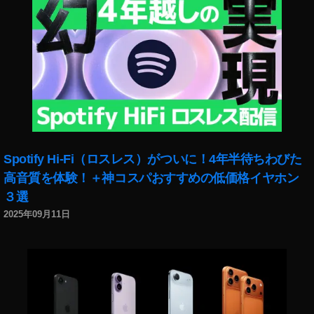
想
,
本
音
レ
ビ
ュ
ー
Spotify Hi-Fi（ロスレス）がついに！4年半待ちわびた
高音質を体験！＋神コスパおすすめの低価格イヤホン
３選
2025年09月11日