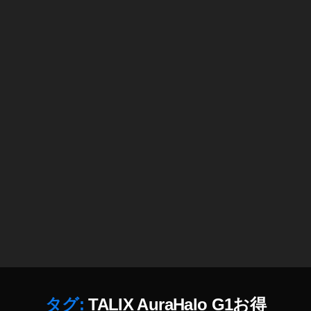
G
1
ビ
ジ
ネ
ス
,
T
A
LI
X
A
ur
a
H
al
o
G
1
ポ
タグ:
TALIX AuraHalo G1お得
イ