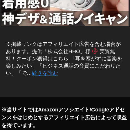
ホ
,
ン
T
ガ
A
ジ
LI
ェ
X
ッ
ト
A
セ
ur
※掲載リンクはアフィリエイト広告を含む場合が
ー
a
ル
あります。提供「株式会社HHO」様
実質無
H
/
料！クーポン獲得はこちら 「耳を塞がずに音楽を
al
割
引
楽しみたい」「ビジネス通話の音質にこだわりた
o
き
い」「で…
続きを読む
G
/
1
キ
ャ
レ
タ
ン
ビ
グ
ペ
ュ
ー
ン
ー
※当サイトではAmazonアソシエイト/Googleアドセ
情
,
報
ンスをはじめとするアフィリエイト広告によって収益
T
新
A
を得ています。
製