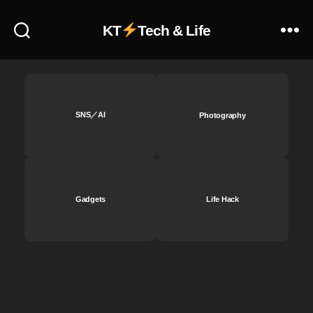
イ
ズ
KT
Tech & Life
キ
ャ
ン
セ
リ
ン
SNS／AI
Photography
グ
,
T
A
LI
Gadgets
Life Hack
X
A
ur
a
H
al
o