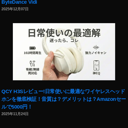
A
ByteDance Vidi
LI
2025年12月07日
X
A
ur
a
H
al
o
G
1
装
着
感
,
QCY H3Sレビュー!日常使いに最適なワイヤレスヘッド
T
ホンを徹底検証！音質は？デメリットは？Amazonセー
A
ルで5000円！
LI
2025年11月24日
X
A
ur