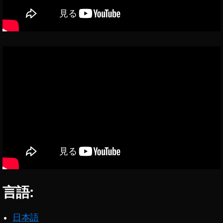
メ
ラ
の
キ
タ
ム
ラ
予
約
,
S
o
n
y
α
7
C
言語:
コ
ン
日本語
パ