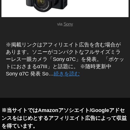
o
n
y
a
via
Sony
7
C
通
※掲載リンクはアフィリエイト広告を含む場合が
販
,
あります。ソニーがコンパクトなフルサイズミラ
S
ーレス一眼カメラ「Sony α7C」を発表。 「ポケッ
o
トにおさまるα7III」と話題に。 ※随時更新中
n
Sony α7C 発表 So…
続きを読む
y
α
タ
7
グ
C
,
S
o
※当サイトではAmazonアソシエイト/Googleアドセ
n
ンスをはじめとするアフィリエイト広告によって収益
y
を得ています。
α