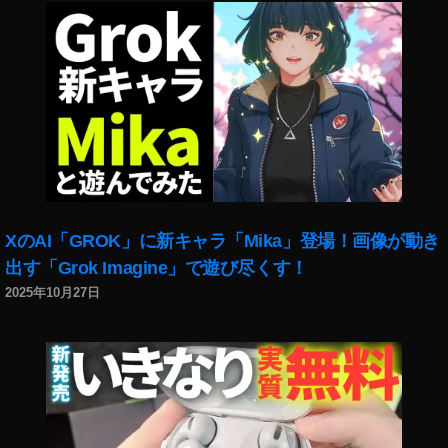
レ
ス
,
S
o
n
y
α
7
C
レ
XのAI「GROK」に新キャラ「Mika」登場！画像が動き
ビ
出す「Grok Imagine」で遊び尽くす！
ュ
2025年10月27日
ー
,
S
o
n
y
α