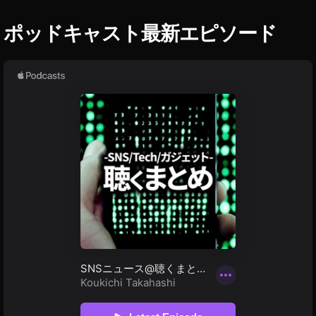
7
C
ポッドキャスト最新エピソード
A
m
a
z
o
n
予
約
,
S
o
n
y
α
7
C
い
く