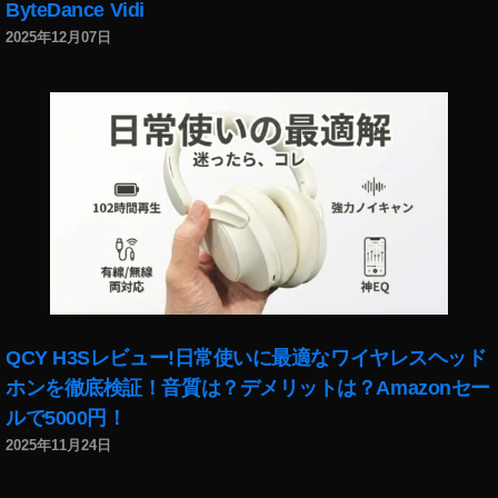
ByteDance Vidi
C
2025年12月07日
ビ
ッ
グ
カ
メ
ラ
予
約
,
S
o
n
y
QCY H3Sレビュー!日常使いに最適なワイヤレスヘッド
α
ホンを徹底検証！音質は？デメリットは？Amazonセー
7
C
ルで5000円！
ミ
2025年11月24日
ラ
ー