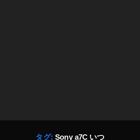
a
7
C
楽
天
予
約
,
S
o
n
y
a
7
C
特
徴
,
S
タグ:
Sony a7C いつ
o