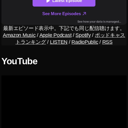
ら
？
,
S
o
最新エピソード表示中。下記でも同じ配信聴けます。
n
Amazon Music
/
Apple Podcast
/
Spotify
/
ポッドキャス
y
トランキング
/
LISTEN
/
RadioPublic
/
RSS
α
7
C
YouTube
い
つ
,
S
o
n
y
α
7
C
カ