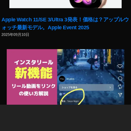
o
n
y
Apple Watch 11/SE 3/Ultra 3発表！価格は？アップルウ
α
ォッチ最新モデル。Apple Event 2025
7
C
2025年09月10日
特
徴
,
S
o
n
y
α
7
C
発
売
日
インスタリール新機能「リール動画をリンク」で回遊
,
率/フォロー率/集客UP！やり方、使い方解説。出ない場
S