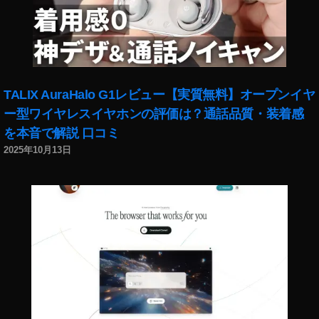
7
C
予
約
,
S
TALIX AuraHalo G1レビュー【実質無料】オープンイヤ
o
n
ー型ワイヤレスイヤホンの評価は？通話品質・装着感
y
を本音で解説 口コミ
α
2025年10月13日
7
C
作
例
,
S
o
n
y
α
7