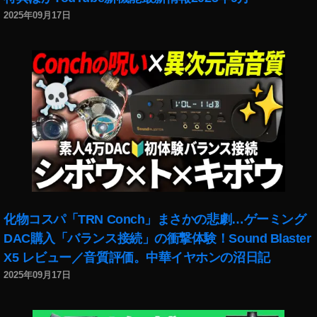
α
2025年09月17日
7
C
値
段
,
S
o
n
y
α
7
C
動
化物コスパ「TRN Conch」まさかの悲劇…ゲーミング
画
DAC購入「バランス接続」の衝撃体験！Sound Blaster
,
S
X5 レビュー／音質評価。中華イヤホンの沼日記
o
2025年09月17日
n
y