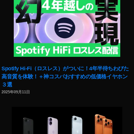
α
7
C
安
い
,
S
o
n
y
α
Spotify Hi-Fi（ロスレス）がついに！4年半待ちわびた
7
高音質を体験！＋神コスパおすすめの低価格イヤホン
C
３選
新
製
2025年09月11日
品
,
S
o
n
y