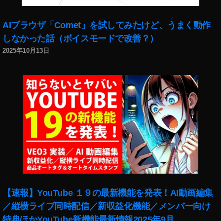
C
価
AIブラウザ「Comet」を試してみたけど、うまく動作
格
しなかった話（ボイスモードで改善？）
,
S
2025年10月13日
o
n
y
α
7
C
価
格
比
較
,
S
【速報】YouTube １９の最新機能を発表！AI動画編集
o
n
／縦横ライブ同時配信／新収益化機能／メンバー向け
y
特典ほかYouTube新機能最新情報2025年9月