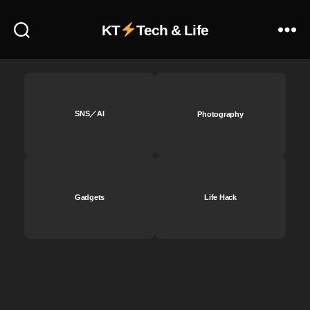
7
C
KT
Tech & Life
新
製
品
,
S
o
SNS／AI
Photography
n
y
a
7
C
Gadgets
Life Hack
最
安
値
,
S
o
n
y