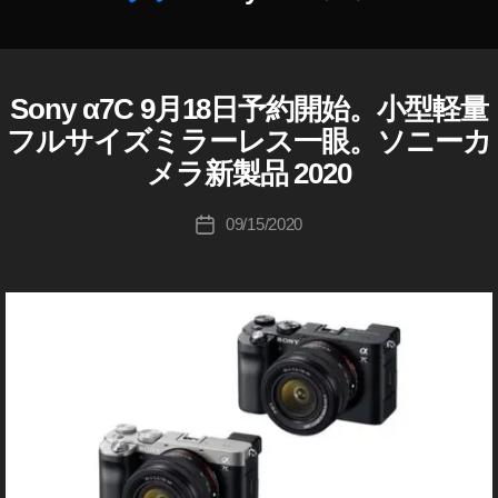
n
作
y
成
a
者
7
:
Sony α7C 9月18日予約開始。小型軽量
S
カ
C
K
O
テ
発
フルサイズミラーレス一眼。ソニーカ
o
N
ゴ
売
Y
u
メラ新製品 2020
リ
日
S
ki
ー
O
,
c
投
N
09/15/2020
投
S
hi
稿
Y
稿
o
Α
Ta
者
日
n
7
k
C
y
a
a
h
7
a
C
s
購
hi
入
,
S