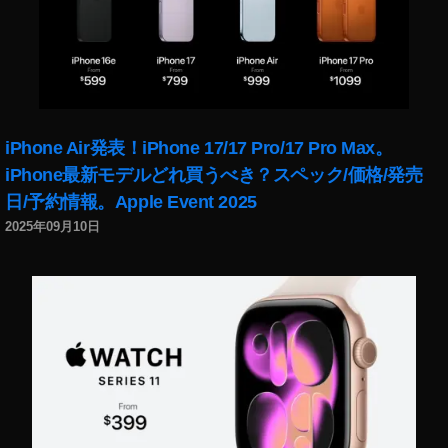
α
7
C
最
安
値
iPhone Air発表！iPhone 17/17 Pro/17 Pro Max。
,
S
iPhone最新モデルどれ買うべき？スペック/価格/発売
o
日/予約情報。Apple Event 2025
n
2025年09月10日
y
α
7
C
楽
天
予
約
,
S