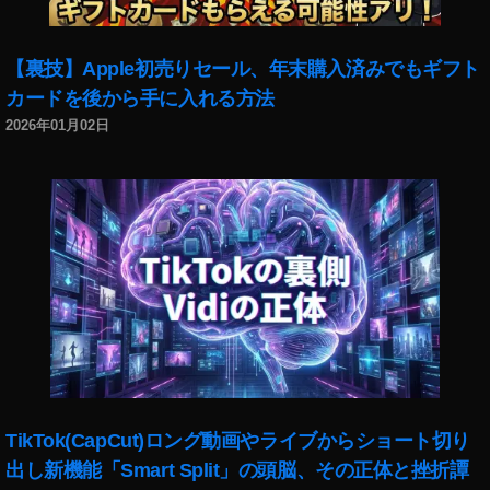
S
o
n
【裏技】Apple初売りセール、年末購入済みでもギフト
y
カードを後から手に入れる方法
α
7
2026年01月02日
C
ネ
ッ
ト
シ
ョ
ッ
プ
,
S
o
n
y
TikTok(CapCut)ロング動画やライブからショート切り
α
出し新機能「Smart Split」の頭脳、その正体と挫折譚
7