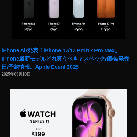
ト
ア
,
NI
K
O
N
iPhone Air発表！iPhone 17/17 Pro/17 Pro Max。
大
iPhone最新モデルどれ買うべき？スペック/価格/発売
口
日/予約情報。Apple Event 2025
径
中
2025年09月10日
望
遠
単
焦
点
レ
ン
ズ
ネ