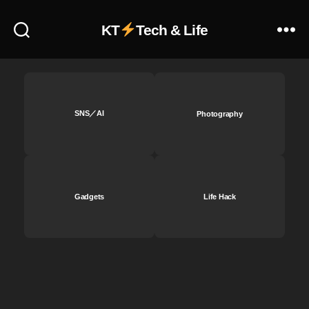
作
割
KT
Tech & Life
引
,
NI
K
O
N
SNS／AI
Photography
レ
ン
ズ
新
作
Gadgets
Life Hack
取
扱
店
,
NI
K
O