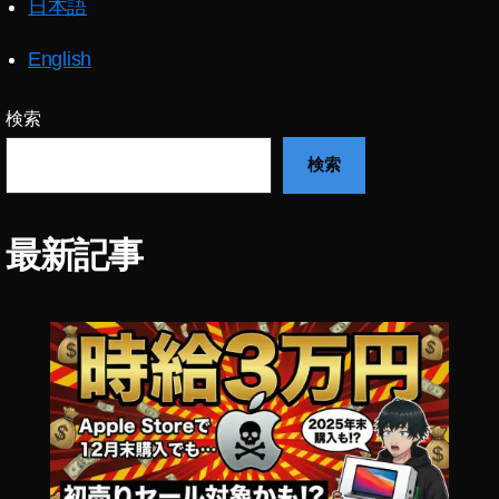
日本語
販
,
English
NI
K
O
検索
N
検索
大
口
径
中
最新記事
望
遠
単
焦
点
レ
ン
ズ
A
m