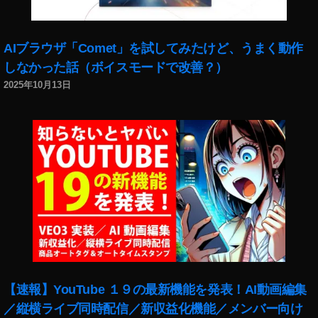
大
口
径
中
AIブラウザ「Comet」を試してみたけど、うまく動作
望
しなかった話（ボイスモードで改善？）
遠
2025年10月13日
単
焦
点
レ
ン
ズ
カ
メ
ラ
の
キ
タ
ム
【速報】YouTube １９の最新機能を発表！AI動画編集
ラ
／縦横ライブ同時配信／新収益化機能／メンバー向け
,