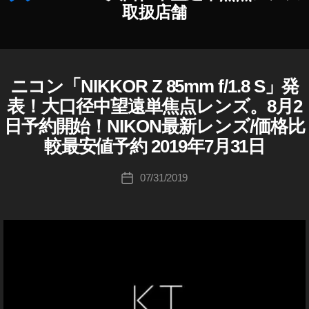
取扱店舗
い
,
NI
作
K
成
O
者
ニコン「NIKKOR Z 85mm f/1.8 S」発
N
カ
N
I
:
テ
レ
表！大口径中望遠単焦点レンズ。8月2
K
K
ゴ
ン
O
日予約開始！NIKON最新レンズ/価格比
o
リ
N
ズ
u
(
較最安値予約 2019年7月31日
ー
新
ニ
ki
作
コ
c
投
ン
最
07/31/2019
投
hi
稿
)
安
稿
Ta
者
カ
値
日
メ
k
,
ラ
a
NI
/
h
レ
K
a
ン
O
ズ
s
N
hi
レ