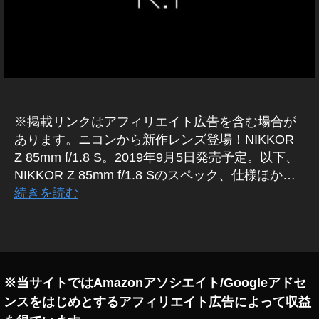
ン
ズ
新
作
楽
天
,
NI
※掲載リンクはアフィリエイト広告を含む場合が
K
あります。ニコンから新作レンズ登場！NIKKOR
O
Z 85mm f/1.8 S。2019年9月5日発売予定。以下、
N
NIKKOR Z 85mm f/1.8 Sのスペック、仕様ほか…
レ
続きを読む
ン
ズ
新
タ
作
グ
注
文
※当サイトではAmazonアソシエイト/Googleアドセ
,
ンスをはじめとするアフィリエイト広告によって収益
NI
K