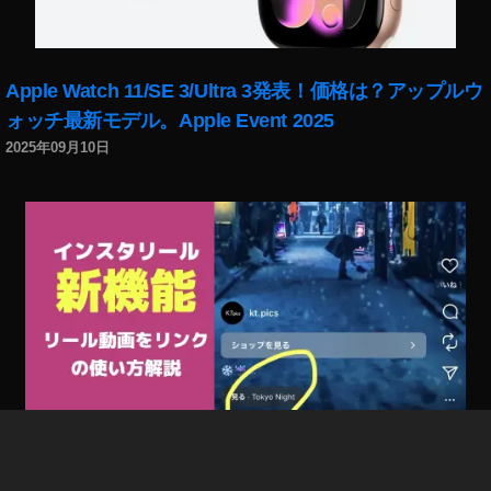
ッ
ト
シ
ョ
Apple Watch 11/SE 3/Ultra 3発表！価格は？アップルウ
ッ
ォッチ最新モデル。Apple Event 2025
プ
2025年09月10日
,
NI
K
O
N
大
口
径
中
望
遠
単
焦
インスタリール新機能「リール動画をリンク」で回遊
点