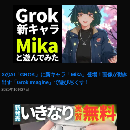
遠
単
焦
点
レ
ン
ズ
い
つ
,
NI
XのAI「GROK」に新キャラ「Mika」登場！画像が動き
K
O
出す「Grok Imagine」で遊び尽くす！
N
2025年10月27日
大
口
径
中
望
遠