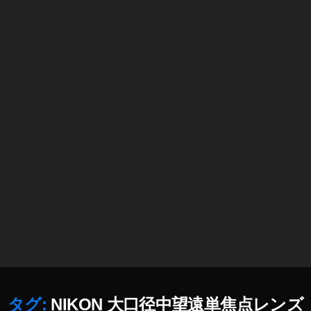
N
レ
ン
ズ
新
作
取
扱
店
舗
,
NI
K
O
N
レ
ン
ズ
新
作
タグ:
NIKON 大口径中望遠単焦点レンズ
安