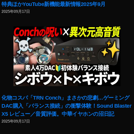
特典ほかYouTube新機能最新情報2025年9月
NI
K
2025年09月17日
O
N
大
口
径
中
望
遠
単
焦
点
レ
ン
化物コスパ「TRN Conch」まさかの悲劇…ゲーミング
ズ
DAC購入「バランス接続」の衝撃体験！Sound Blaster
キ
X5 レビュー／音質評価。中華イヤホンの沼日記
タ
2025年09月17日
ム
ラ