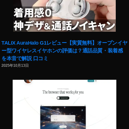
単
焦
点
レ
ン
ズ
オ
TALIX AuraHalo G1レビュー【実質無料】オープンイヤ
ン
ー型ワイヤレスイヤホンの評価は？通話品質・装着感
ラ
を本音で解説 口コミ
イ
ン
2025年10月13日
シ
ョ
ッ
プ
,
NI
K
O
N