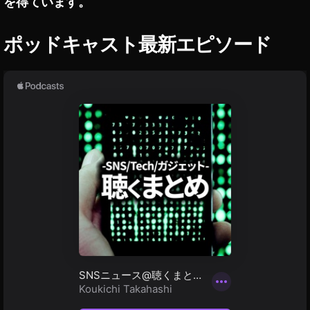
を得ています。
O
N
ポッドキャスト最新エピソード
レ
ン
ズ
新
作
発
売
日
,
NI
K
O
N
レ
ン
ズ
新
作