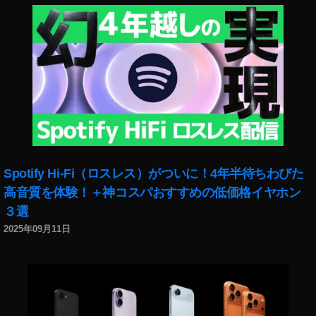
,
NI
K
O
N
大
口
径
中
望
遠
Spotify Hi-Fi（ロスレス）がついに！4年半待ちわびた
単
焦
高音質を体験！＋神コスパおすすめの低価格イヤホン
点
３選
レ
2025年09月11日
ン
ズ
ソ
ニ
ー
ス