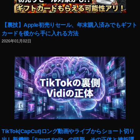
a
z
o
n
,
【裏技】Apple初売りセール、年末購入済みでもギフト
NI
カードを後から手に入れる方法
K
2026年01月02日
O
N
大
口
径
中
望
遠
単
焦
点
レ
ン
TikTok(CapCut)ロング動画やライブからショート切り
ズ
出し新機能「Smart Split」の頭脳、その正体と挫折譚