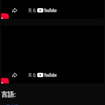
K
O
N
レ
ン
ズ
新
作
購
入
,
NI
K
O
N
レ
ン
ズ
言語:
新
作
通