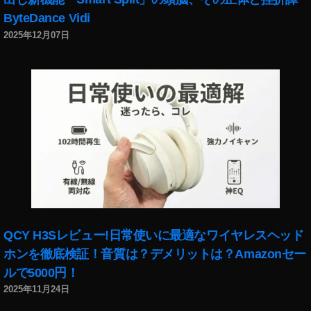
Y
a
ByteDance Vidi
h
2025年12月07日
o
o!
シ
ョ
ッ
ピ
ン
グ
,
NI
K
O
N
QCY H3Sレビュー!日常使いに最適なワイヤレスヘッド
大
ホンを徹底検証！音質は？デメリットは？Amazonセー
口
ルで5000円！
径
2025年11月24日
中
望