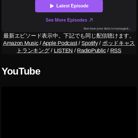
販
売
店
,
NI
最新エピソード表示中。下記でも同じ配信聴けます。
K
Amazon Music
/
Apple Podcast
/
Spotify
/
ポッドキャス
O
トランキング
/
LISTEN
/
RadioPublic
/
RSS
N
レ
ン
YouTube
ズ
新
作
販
売
開
始
日
,
NI