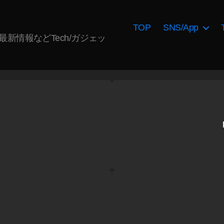
TOP
SNS/App
AI最新情報などTech/ガジェッ