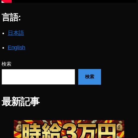
ウ
ン
言語:
ド
再
生
日本語
で
き
English
な
い
iO
検索
S
検索
1
4
,
Y
o
最新記事
u
T
u
b
e