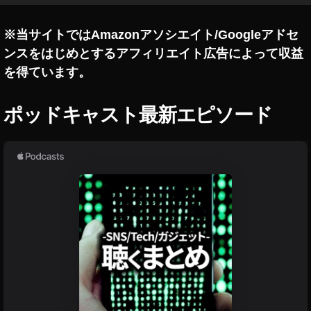
が
ら
※当サイトではAmazonアソシエイト/Googleアドセ
見
ンスをはじめとするアフィリエイト広告によって収益
や
り
を得ています。
方
iO
ポッドキャスト最新エピソード
S
1
4
,
Y
o
u
T
u
b
e
バ
ッ
ク