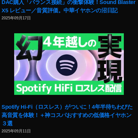
DAC購入「バランス接続」の衝撃体験！Sound Blaster
ク
X5 レビュー／音質評価。中華イヤホンの沼日記
チ
2025年09月17日
ャ
・
イ
ン
・
ピ
ク
チ
ャ
で
き
な
く
Spotify Hi-Fi（ロスレス）がついに！4年半待ちわびた
な
っ
高音質を体験！＋神コスパおすすめの低価格イヤホン
た
３選
iO
2025年09月11日
S