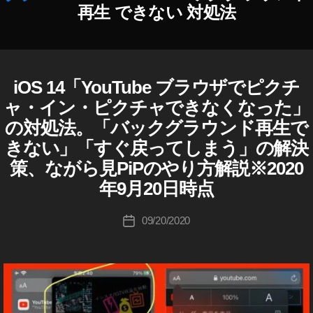
S
再生 できない 対処法
o
ci
al
M
e
iOS 14「YouTube ブラウザでピクチ
A
カ
作
P
di
テ
ャ・イン・ピクチャできなくなった」
成
P
a
,
ゴ
L
者
の対処法。「バックグラウンド再生で
y
リ
E
:
o
きない」「すぐ戻ってしまう」の解決
ー
I
K
ut
O
策、ながら見PiPのやり方解説※2020
o
S
u
u
年9月20日時点
I
b
ki
O
e
,
S
c
投
Y
09/20/2020
投
1
hi
稿
o
4
稿
Ta
者
u
Y
日
k
O
T
a
U
u
T
h
b
U
a
B
e