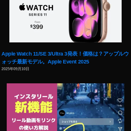
ャ
や
り
方
iO
S
1
4
,
Y
Apple Watch 11/SE 3/Ultra 3発表！価格は？アップルウ
o
ォッチ最新モデル。Apple Event 2025
u
2025年09月10日
T
u
b
e
ピ
ク
チ
ャ
・
イ