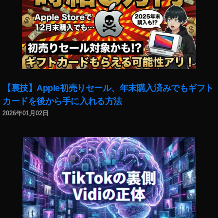
バ
ッ
ク
グ
ラ
ウ
ン
ド
再
【裏技】Apple初売りセール、年末購入済みでもギフト
生
カードを後から手に入れる方法
で
2026年01月02日
き
な
く
な
っ
た
iO
S
1
4
,