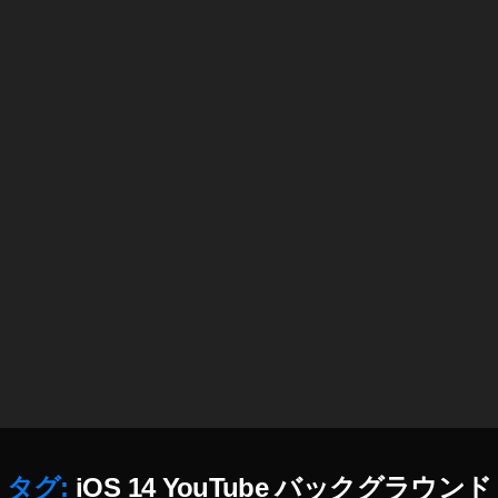
iO
S
1
4
新
機
能
,
iO
S
1
4
最
新
情
報
,
S
N
S
,
タグ:
iOS 14 YouTube バックグラウンド