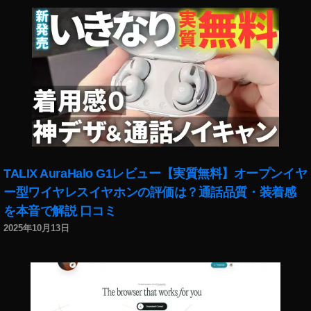
方
法
iO
S
1
4
,
Y
o
u
T
u
TALIX AuraHalo G1レビュー【実質無料】オープンイヤ
b
ー型ワイヤレスイヤホンの評価は？通話品質・装着感
e
を本音で解説 口コミ
ピ
ク
2025年10月13日
チ
ャ
・
イ
ン