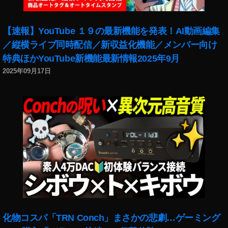
・
ピ
ク
【速報】YouTube １９の最新機能を発表！AI動画編集
チ
／縦横ライブ同時配信／新収益化機能／メンバー向け
ャ
特典ほかYouTube新機能最新情報2025年9月
で
き
2025年09月17日
な
い
iO
S
1
4
,
Y
o
u
T
u
b
e
化物コスパ「TRN Conch」まさかの悲劇…ゲーミング
ピ