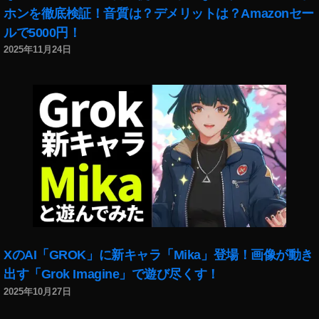
iO
ホンを徹底検証！音質は？デメリットは？Amazonセー
S
ルで5000円！
1
2025年11月24日
4
,
Y
o
u
T
u
b
e
バ
ッ
ク
グ
ラ
XのAI「GROK」に新キャラ「Mika」登場！画像が動き
ウ
ン
出す「Grok Imagine」で遊び尽くす！
ド
2025年10月27日
再
生