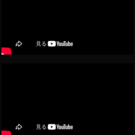
ン
ド
再
生
iO
S
1
4
,
Y
o
u
T
u
b
e
バ
ッ
ク
グ
ラ