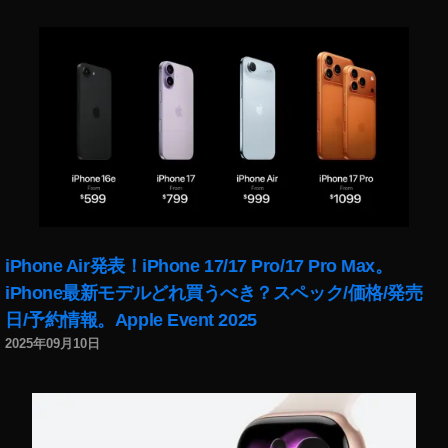
1
4
,
Y
o
u
T
u
b
e
ピ
ク
チ
iPhone Air発表！iPhone 17/17 Pro/17 Pro Max。
ャ
iPhone最新モデルどれ買うべき？スペック/価格/発売
・
日/予約情報。Apple Event 2025
イ
ン
2025年09月10日
・
ピ
ク
チ