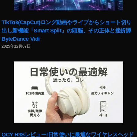
Y
o
u
TikTok(CapCut)ロング動画やライブからショート切り
T
出し新機能「Smart Split」の頭脳、その正体と挫折譚
u
b
ByteDance Vidi
e
2025年12月07日
バ
ッ
ク
グ
ラ
ウ
ン
ド
再
生
や
り
方
QCY H3Sレビュー!日常使いに最適なワイヤレスヘッド