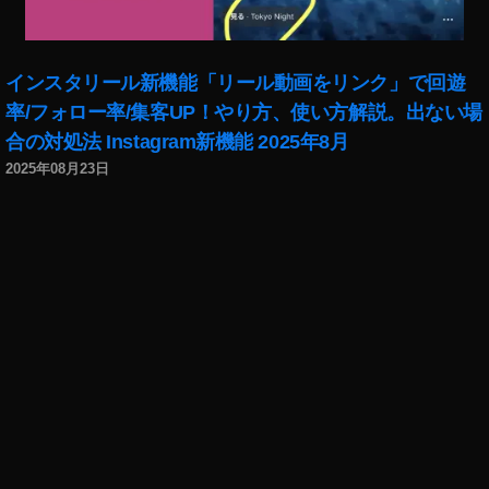
ン
・
ピ
インスタリール新機能「リール動画をリンク」で回遊
ク
率/フォロー率/集客UP！やり方、使い方解説。出ない場
チ
ャ
合の対処法 Instagram新機能 2025年8月
方
2025年08月23日
法
iO
S
1
4
,
、
iO
S
1
4
,
ア
プ
リ