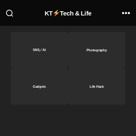
u
KT
Tech & Life
T
u
b
e
ピ
ク
SNS／AI
Photography
チ
ャ
ー
・
イ
ン
Gadgets
Life Hack
・
ピ
ク
チ
ャ
ー
,