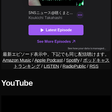
グ
ラ
ウ
ン
ド
再
生
,
Y
o
最新エピソード表示中。下記でも同じ配信聴けます。
u
Amazon Music
/
Apple Podcast
/
Spotify
/
ポッドキャス
T
トランキング
/
LISTEN
/
RadioPublic
/
RSS
u
b
e
YouTube
バ
ッ
ク
グ
ラ
ウ