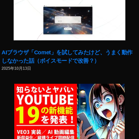
・
ピ
ク
チ
ャ
,
Y
o
AIブラウザ「Comet」を試してみたけど、うまく動作
u
しなかった話（ボイスモードで改善？）
T
2025年10月13日
u
b
e
ピ
ク
チ
ャ
・
イ
ン