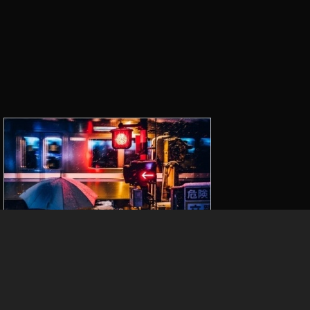
,
動
画
S
N
S
© 2026年
KT
Tech & Life
上
↑