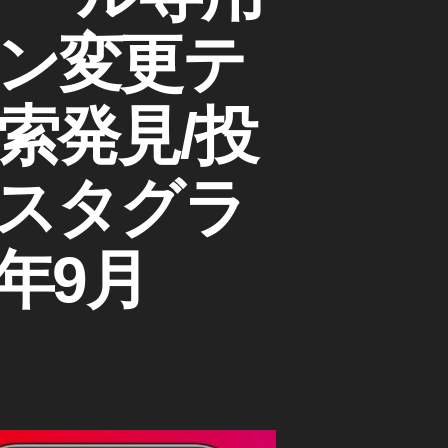
ン変更テ
索発見/投
スタグラ
年9月