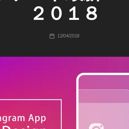
K
２０１８
o
u
ki
c
投
12/04/2018
hi
投
稿
T
稿
者
a
日
k
a
h
a
s
hi