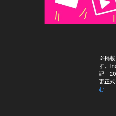
0
ス
s
2
タ
N
グ
0
,
e
ラ
イ
ム
w
,
ン
シ
イ
ョ
ス
ン
ッ
タ
ピ
ス
新
ン
タ
グ
機
UI
機
※掲載
能
能
U
2
す。I
X
イ
0
ン
変
記。2
1
ス
更
更正式
タ
9-
,
グ
む
2
ラ
イ
0
ム
ン
ビ
2
ス
タ
ジ
0
,
ネ
タ
グ
イ
ス
い