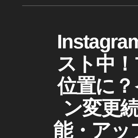
/
ン
い
マ
ス
ー
ね
タ
ケ
通
テ
ア
知
ィ
I
カ
Insta
ッ
ン
移
N
テ
プ
グ
S
動
ゴ
向
デ
T
,
け
リ
A
スト中！
ー
情
イ
ー
G
ト
報
R
ン
,
A
イ
ス
M
位置に？
イ
ン
タ
(
ス
ン
イ
デ
タ
ス
ン
グ
ザ
ス
ン変更
タ
ラ
イ
タ
ム
ア
グ
ン
最
ッ
ラ
新
変
ム
能・アッ
プ
ニ
更
)
ュ
デ
,
ー
W
ー