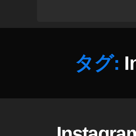
ス
n
,
,
S
S
N
N
S
S
ニ
最
ュ
新
ー
情
タグ:
ス
報
速
,
報
T
,
o
S
ky
N
o
S
P
最
h
新
ot
ニ
I
カ
Insta
o
ュ
N
テ
gr
ー