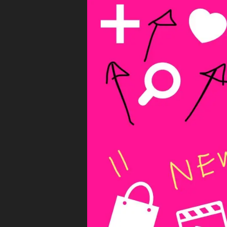
gr
タ
N
グ
a
e
ラ
p
ム
w
,
h
)
イ
er
W
ン
,
E
ス
B
T
タ
/S
o
N
ア
ky
S
ッ
マ
o
プ
ー
T
ケ
デ
o
テ
ー
ィ
ky
ト
ン
o
グ
2
Ol
0
ア
d
プ
1
m
リ
9-
e
イ
2
et
ン