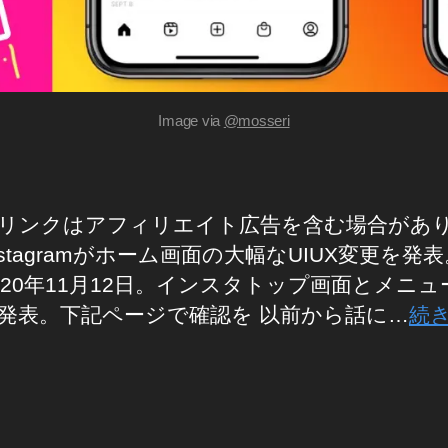
Image via
@mosseri
リンクはアフィリエイト広告を含む場合があ
nstagramがホーム画面の大幅なUIUX変更を発表
020年11月12日。インスタトップ画面とメニュ
発表。下記ページで確認を 以前から話に…
続