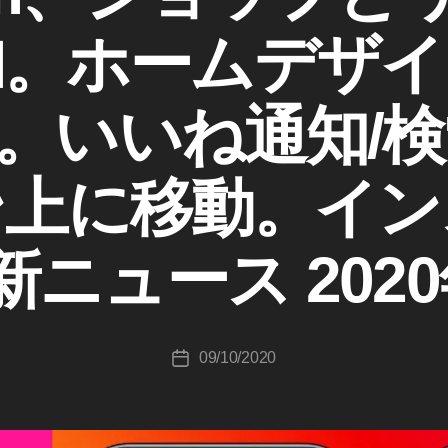
加。ホームデザイ
。いいね通知/検
作
成
ン上に移動。イン
者
:
K
新ニュース 2020
o
u
ki
c
投
09/10/2020
hi
投
稿
T
稿
者
a
日
k