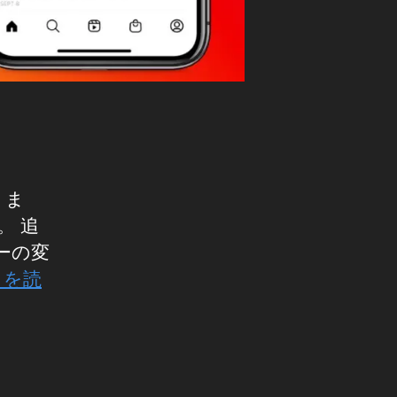
りま
。 追
ーの変
きを読