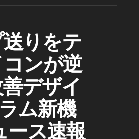
イプ送りをテ
イコンが逆
改善デザイ
ラム新機
ュース速報