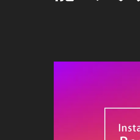
ス
イ
E
ト
/
B
ン
最
2
/S
ス
新
N
0
情
タ
S
1
報
マ
ニ
8
,
ー
ニ
ュ
ケ
イ
ュ
ー
テ
ー
ン
ィ
ス
ス
ス
ン
速
ビ
グ
タ
報
ジ
ア
ア
ネ
,
プ
ス
ッ
イ
リ
/
プ
ン
マ
イ
デ
ー
ス
ン
ケ
ー
ス
タ
テ
ト
タ
リ
ィ
グ
2
ン
ー
ラ
グ
0
ム
ル
1
最
,