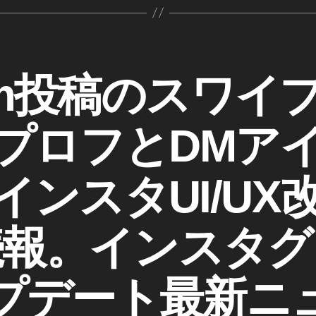
gram投稿のスワ
プロフとDMア
インスタUI/UX
続報。インスタグ
作
成
プデート最新ニ
者
: