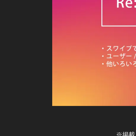
新
9-
イ
ア
2
ッ
ン
0
プ
ス
デ
2
タ
ー
0
,
ト
リ
イ
ー
イ
ン
ン
ル
ス
ス
専
タ
タ
用
グ
ア
ラ
タ
ッ
ム
ブ
最
プ
,
新
デ
ニ
イ
ー
ュ
ン
ー
ト
ス
ス
2
/
タ
0
最
リ
新
2
ー
情
0
,
※掲載
報
ル