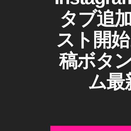
S
ゴ
a
T
ス
リ
A
タブ追
p
,
ー
G
h
S
R
er
A
N
M
スト開始
,
S
R
T
最
E
o
E
新
L
稿ボタ
ky
情
S
o
報
I
T
,
N
ム最
o
S
T
ky
T
o
A
o
ky
G
Ol
R
o
d
A
P
M
m
h
(
e
イ
ot
et
ン
o
ス
s