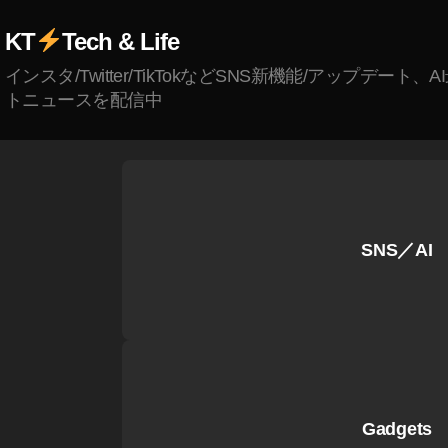
ky
S
o
,
KT
Tech & Life
N
P
S
インスタ/Twitter/TikTokなどSNS新機能/アップデート、
h
ニ
トニュースを配信中
ot
ュ
o
ー
gr
ス
a
速
p
報
h
,
er
SNS／AI
S
T
N
o
S
ky
最
o,
新
J
ニ
a
ュ
p
Gadgets
ー
a