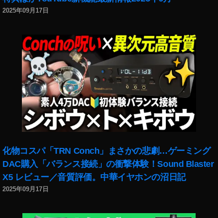
A
2025年09月17日
m
a
z
o
n
予
約
,
マ
ビ
ッ
ク
ミ
化物コスパ「TRN Conch」まさかの悲劇…ゲーミング
ニ
DAC購入「バランス接続」の衝撃体験！Sound Blaster
2
い
X5 レビュー／音質評価。中華イヤホンの沼日記
く
2025年09月17日
ら
？