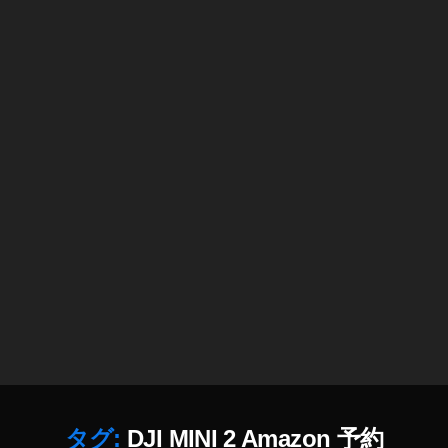
I
2
キ
タ
ム
ラ
予
約
,
D
JI
M
IN
I
2
ス
ペ
ッ
ク
タグ:
DJI MINI 2 Amazon 予約
,