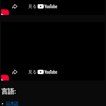
格
比
較
,
D
JI
M
IN
I
2
値
段
,
D
JI
M
IN
言語:
I
2
日本語
取