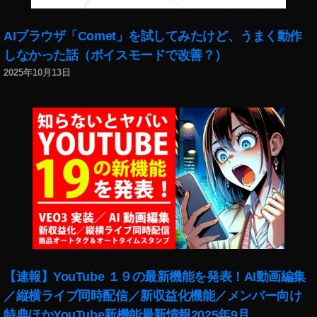
,
ド
AIブラウザ「Comet」を試してみたけど、うまく動作
ロ
しなかった話（ボイスモードで改善？）
ー
ン
2025年10月13日
,
マ
ビ
ッ
ク
ミ
ニ
2
,
マ
ビ
ッ
ク
【速報】YouTube １９の最新機能を発表！AI動画編集
ミ
ニ
／縦横ライブ同時配信／新収益化機能／メンバー向け
2
特典ほかYouTube新機能最新情報2025年9月