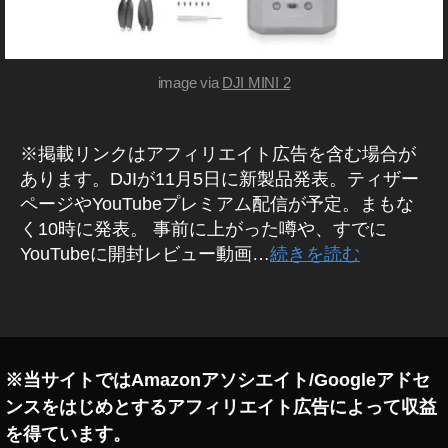
ビ
ズ
ッ
ク
カ
image via
DJI MINI 2
メ
ラ
予
※掲載リンクはアフィリエイト広告を含む場合が
約
,
あります。DJIが11月5日に新製品発表。ティザー
D
ページやYouTubeプレミアム配信が予定。まもな
JI
く10時に発表。 事前に上がった噂や、すでに
M
YouTubeに開封レビュー動画…
続きを読む
IN
I
タ
2
グ
マ
ビ
ッ
※当サイトではAmazonアソシエイト/Googleアドセ
ク
ンスをはじめとするアフィリエイト広告によって収益
ミ
を得ています。
ニ