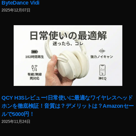
ByteDance Vidi
,
2025年12月07日
D
JI
M
IN
I
2
特
徴
,
D
JI
M
IN
QCY H3Sレビュー!日常使いに最適なワイヤレスヘッド
I
ホンを徹底検証！音質は？デメリットは？Amazonセー
2
発
ルで5000円！
売
2025年11月24日
日
,