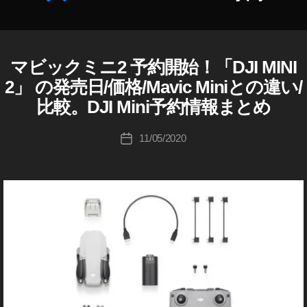
D
作
JI
成
M
者
IN
:
マビックミニ2 予約開始！「DJI MINI
D
カ
I
K
J
テ
2
2」 の発売日/価格/Mavic Miniとの違い/
o
I
ゴ
ネ
u
比較。DJI Mini予約情報まとめ
D
リ
ッ
J
ki
ー
I
ト
c
投
M
11/05/2020
投
シ
hi
稿
A
稿
ョ
V
Ta
者
日
ッ
I
k
C
プ
a
M
,
h
I
D
N
a
I
JI
s
カ
M
hi
メ
IN
ラ
I
/
2
レ
ン