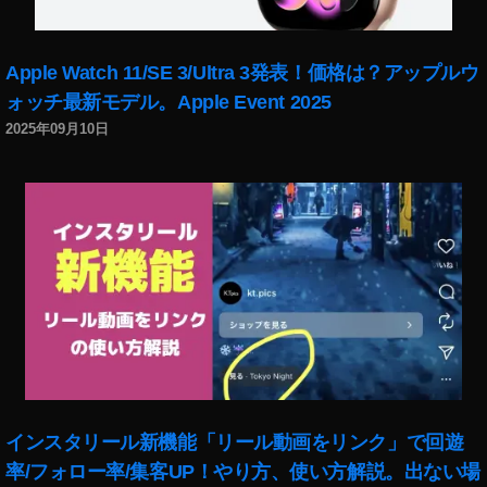
ク
ミ
ニ
Apple Watch 11/SE 3/Ultra 3発表！価格は？アップルウ
2
ォッチ最新モデル。Apple Event 2025
ネ
ッ
2025年09月10日
ト
シ
ョ
ッ
プ
,
マ
ビ
ッ
ク
ミ
ニ
2
インスタリール新機能「リール動画をリンク」で回遊
ビ
率/フォロー率/集客UP！やり方、使い方解説。出ない場
ッ