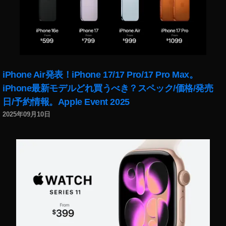
ム
ラ
予
約
,
マ
iPhone Air発表！iPhone 17/17 Pro/17 Pro Max。
ビ
ッ
iPhone最新モデルどれ買うべき？スペック/価格/発売
ク
日/予約情報。Apple Event 2025
ミ
2025年09月10日
ニ
2
ス
ペ
ッ
ク
,
マ
ビ
ッ