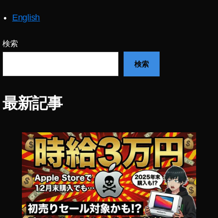
扱
店
English
,
D
検索
JI
M
検索
IN
I
2
最新記事
在
庫
,
D
JI
M
IN
I
2
安
い