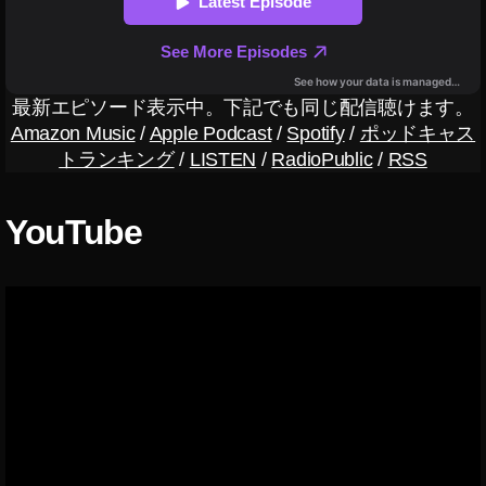
予
約
開
始
,
最新エピソード表示中。下記でも同じ配信聴けます。
D
Amazon Music
/
Apple Podcast
/
Spotify
/
ポッドキャス
JI
トランキング
/
LISTEN
/
RadioPublic
/
RSS
M
IN
I
YouTube
2
価
格
,
D
JI
M
IN
I
2
価