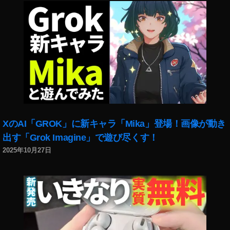
D
JI
M
IN
I
2
発
表
,
D
JI
XのAI「GROK」に新キャラ「Mika」登場！画像が動き
M
出す「Grok Imagine」で遊び尽くす！
IN
2025年10月27日
I
2
販
売
店
,
D