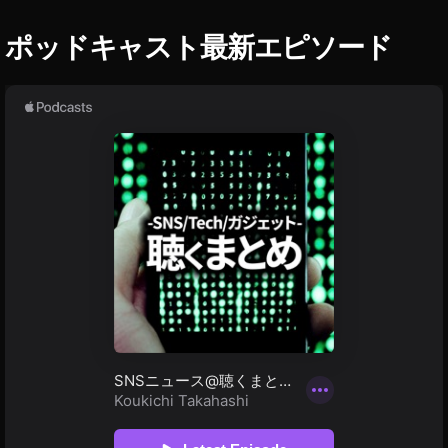
初
代
ポッドキャスト最新エピソード
違
い
,
D
JI
M
IN
I
2
予
約
,
D
JI
M
IN
I
2