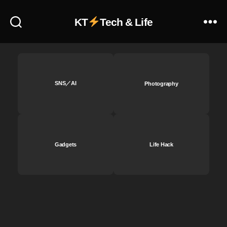
I
2
KT
Tech & Life
い
く
ら
？
,
D
SNS／AI
Photography
JI
M
IN
I
2
Gadgets
Life Hack
い
つ
？
,
D
JI
M
IN