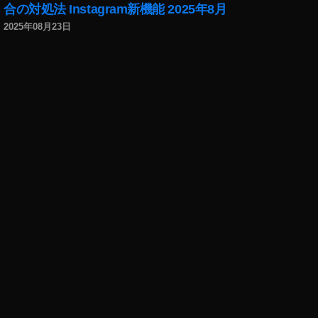
合の対処法 Instagram新機能 2025年8月
ク
2025年08月23日
カ
メ
ラ
予
約
,
マ
ビ
ッ
ク
ミ
ニ
2
マ
ビ
ッ
ク
ミ
ニ