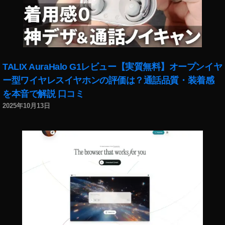
JI
M
IN
I
2
買
TALIX AuraHalo G1レビュー【実質無料】オープンイヤ
い
方
ー型ワイヤレスイヤホンの評価は？通話品質・装着感
,
を本音で解説 口コミ
D
2025年10月13日
JI
M
IN
I
2
通
販
,
カ
メ
ラ