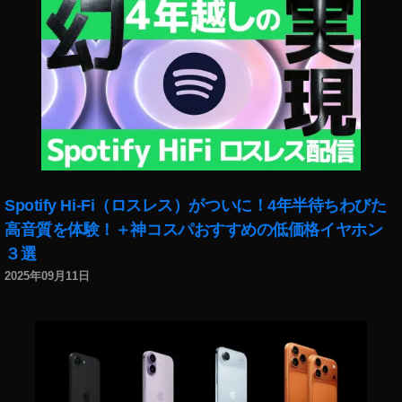
,
マ
ビ
ッ
ク
ミ
ニ
2
い
つ
？
Spotify Hi-Fi（ロスレス）がついに！4年半待ちわびた
,
高音質を体験！＋神コスパおすすめの低価格イヤホン
マ
３選
ビ
ッ
2025年09月11日
ク
ミ
ニ
2
キ
タ