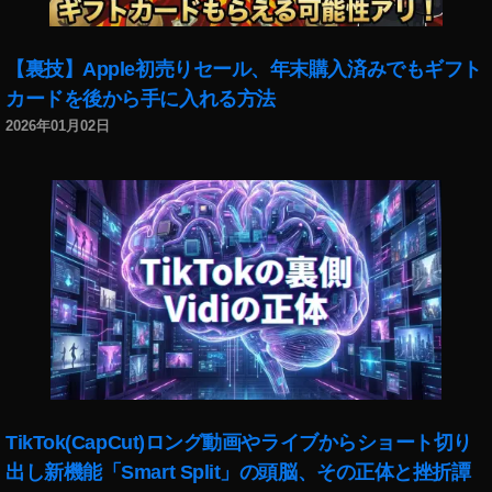
,
D
JI
【裏技】Apple初売りセール、年末購入済みでもギフト
M
カードを後から手に入れる方法
IN
I
2026年01月02日
2
最
安
値
,
D
JI
M
IN
I
2
楽
天
TikTok(CapCut)ロング動画やライブからショート切り
予
出し新機能「Smart Split」の頭脳、その正体と挫折譚
約