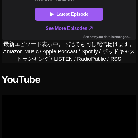
c
写
真
著
作
権
管
最新エピソード表示中。下記でも同じ配信聴けます。
理
Amazon Music
/
Apple Podcast
/
Spotify
/
ポッドキャス
,
トランキング
/
LISTEN
/
RadioPublic
/
RSS
Y
o
u
YouTube
Pi
c
最
新
情
報
,
Y
o