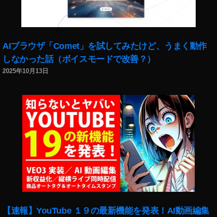
売
著
作
権
AIブラウザ「Comet」を試してみたけど、うまく動作
保
しなかった話（ボイスモードで改善？）
護
ブ
2025年10月13日
ロ
ッ
ク
チ
ェ
ー
ン
,
日
本
フ
ォ
【速報】YouTube １９の最新機能を発表！AI動画編集
ト