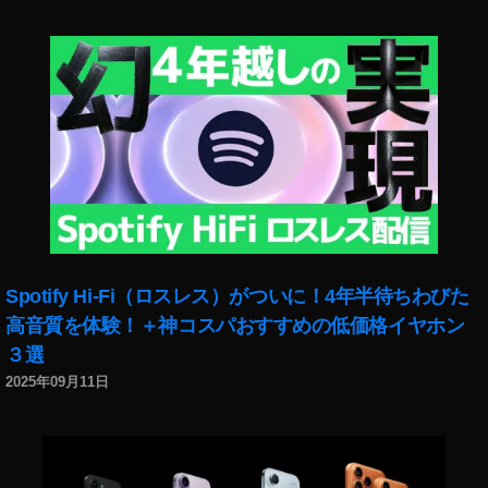
写
真
ア
プ
リ
,
渋
谷
フ
ォ
ト
グ
Spotify Hi-Fi（ロスレス）がついに！4年半待ちわびた
ラ
高音質を体験！＋神コスパおすすめの低価格イヤホン
フ
３選
ァ
ー
2025年09月11日
,
渋
谷
写