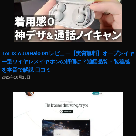
ン
,
写
真
著
作
権
保
TALIX AuraHalo G1レビュー【実質無料】オープンイヤ
護
ブ
ー型ワイヤレスイヤホンの評価は？通話品質・装着感
ロ
を本音で解説 口コミ
ッ
2025年10月13日
ク
チ
ェ
ー
ン
,
写
真
販