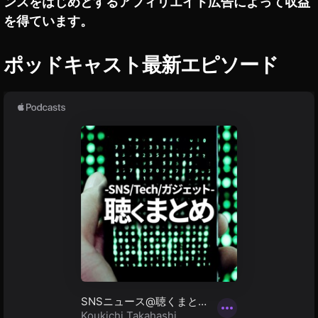
ンスをはじめとするアフィリエイト広告によって収益
pi
を得ています。
c
,
Y
o
ポッドキャスト最新エピソード
u
pi
c
ブ
ロ
ッ
ク
チ
ェ
ー
ン
,
Y
o
u
pi