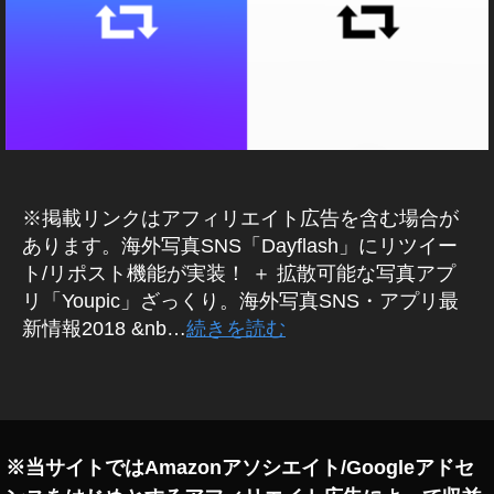
I
To
C
k
仮
想
y
通
o
貨
To
(
k
暗
号
y
資
o
産
※掲載リンクはアフィリエイト広告を含む場合が
Ol
)/
ブ
d
あります。海外写真SNS「Dayflash」にリツイー
ロ
m
ト/リポスト機能が実装！ ＋ 拡散可能な写真アプ
ッ
e
ク
リ「Youpic」ざっくり。海外写真SNS・アプリ最
et
チ
新情報2018 &nb…
続きを読む
ェ
s
ー
N
ン
タ
e
グ
w
,
Y
o
※当サイトではAmazonアソシエイト/Googleアドセ
u