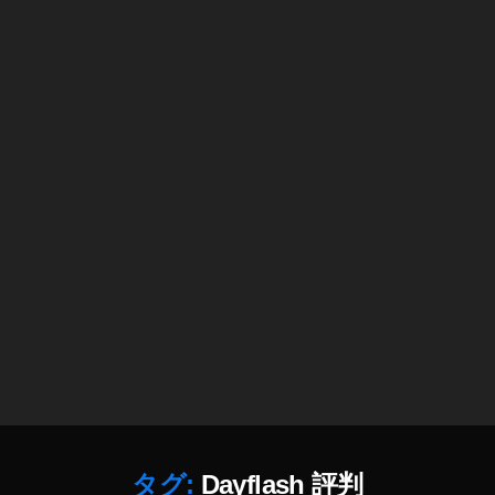
h
er
To
k
y
o,
J
a
p
a
n
,
S
hi
b
u
y
a
P
h
タグ:
Dayflash 評判
ot