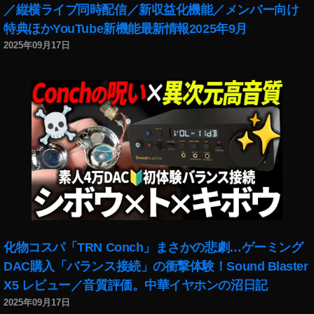
グ
／縦横ライブ同時配信／新収益化機能／メンバー向け
ラ
特典ほかYouTube新機能最新情報2025年9月
フ
2025年09月17日
ァ
ー
,
日
本
写
真
家
,
海
外
写
真
化物コスパ「TRN Conch」まさかの悲劇…ゲーミング
S
DAC購入「バランス接続」の衝撃体験！Sound Blaster
N
S
,
X5 レビュー／音質評価。中華イヤホンの沼日記
海
2025年09月17日
外