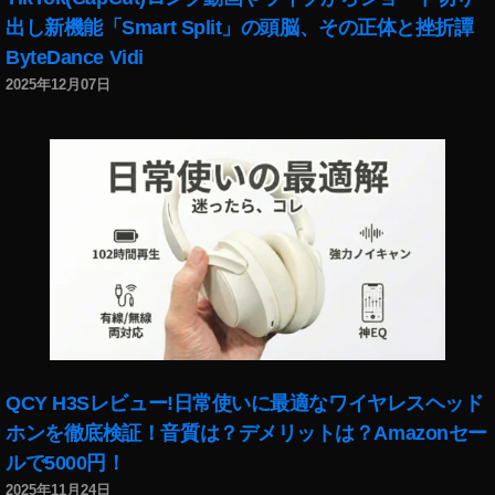
ァ
出し新機能「Smart Split」の頭脳、その正体と挫折譚
ー
ByteDance Vidi
著
2025年12月07日
作
権
保
護
ブ
ロ
ッ
ク
チ
ェ
ー
ン
,
QCY H3Sレビュー!日常使いに最適なワイヤレスヘッド
フ
ホンを徹底検証！音質は？デメリットは？Amazonセー
リ
ー
ルで5000円！
ラ
2025年11月24日