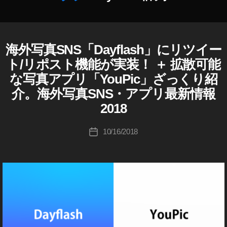
o
gr
a
作
p
海外写真SNS「Dayflash」にリツイー
D
カ
成
h
A
テ
者
er
ト/リポスト機能が実装！ ＋ 拡散可能
Y
ゴ
:
,
F
な写真アプリ「YouPic」ざっくり紹
リ
L
K
To
A
介。海外写真SNS・アプリ最新情報
ー
o
k
S
u
y
2018
H
ki
o
(
デ
c
P
投
10/16/2018
投
イ
hi
h
稿
フ
稿
Ta
ot
者
ラ
日
ッ
k
o
シ
a
gr
ュ
h
a
)
a
p
Y
s
h
O
U
hi
er
P
,