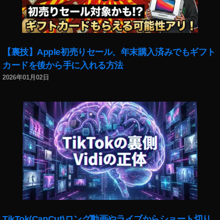
N
S
,
デ
イ
フ
【裏技】Apple初売りセール、年末購入済みでもギフト
ラ
カードを後から手に入れる方法
ッ
シ
2026年01月02日
ュ
写
真
ア
プ
リ
,
フ
ォ
ト
グ
ラ
フ
TikTok(CapCut)ロング動画やライブからショート切り