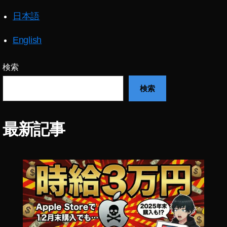
は
日本語
,
デ
イ
English
フ
ラ
検索
ッ
シ
検索
ュ
,
デ
最新記事
イ
フ
ラ
ッ
シ
ュ
写
真
S