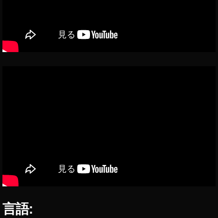
u
Pi
c
解
説
,
Y
o
u
Pi
c
評
判
,
Y
o
u
Pi
c
言語:
と