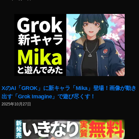
ン
ス
カ
メ
ラ
マ
ン
,
写
真
,
写
真
XのAI「GROK」に新キャラ「Mika」登場！画像が動き
ブ
出す「Grok Imagine」で遊び尽くす！
ロ
2025年10月27日
ッ
ク
チ
ェ
ー