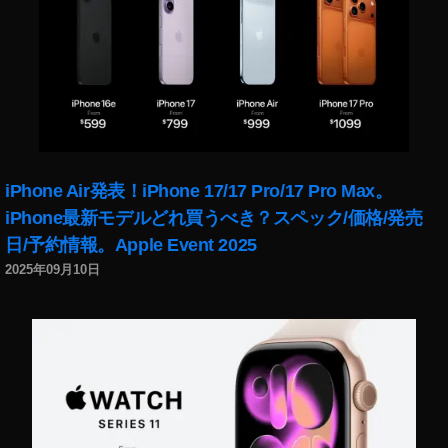
真
家
,
画
像
著
作
権
iPhone Air発表！iPhone 17/17 Pro/17 Pro Max。
保
護
iPhone最新モデルどれ買うべき？スペック/価格/発売
ブ
日/予約情報。Apple Event 2025
ロ
2025年09月10日
ッ
ク
チ
ェ
ー
ン