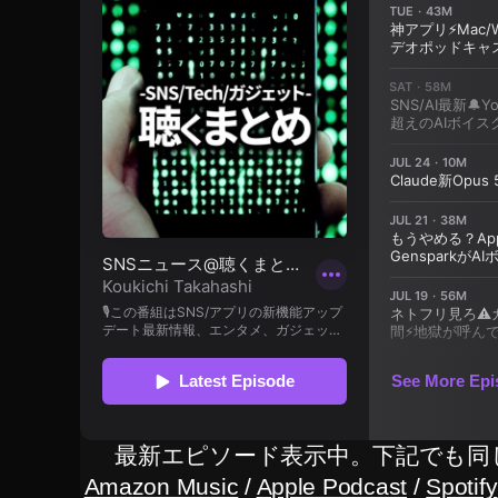
ス
ト
ッ
ク
フ
ォ
ト
売
上
,
ス
ト
ッ
ク
フ
ォ
ト
最新エピソード表示中。下記でも同
稼
Amazon Music
/
Apple Podcast
/
Spotify