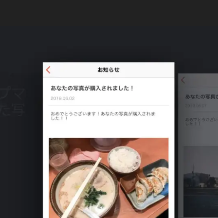
T
稿
者
a
日
k
a
h
a
s
hi