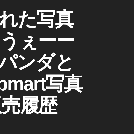
れた写真
、うぇーー
パンダと
pmart写真
販売履歴