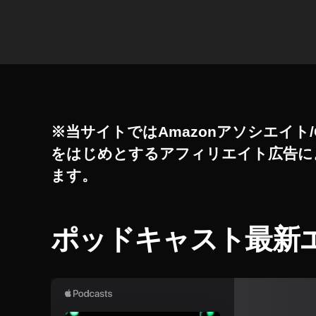
ク
タ
フ
グ
ォ
ト
売
れ
た
,
※当サイトではAmazonアソシエイト/
ス
をはじめとするアフィリエイト広告に
ト
ます。
ッ
ク
フ
ォ
ポッドキャスト最新
ト
売
れ
る
,