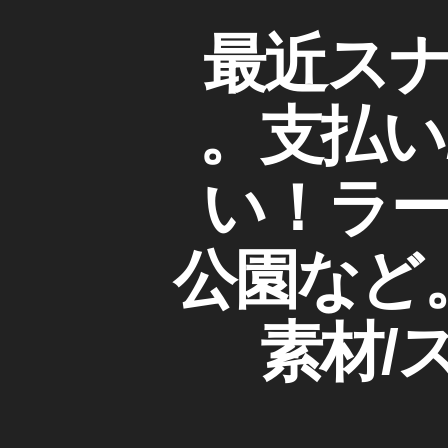
,
A
カ
最近ス
ス
M
テ
ト
P
ゴ
ッ
ス
リ
ト
。支払い
ク
ー
ー
フ
リ
ォ
ー
い！ラ
ト
D
副
I
A
業
R
公園など。2
,
Y
ス
S
ト
N
素材/
ッ
A
P
ク
M
フ
A
ォ
R
T(
ト
ス
収