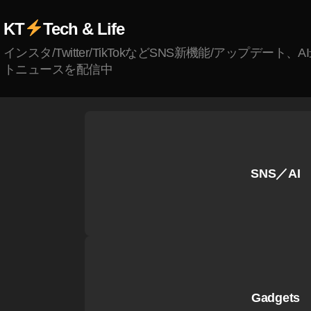
Ol
KT
Tech & Life
d
m
インスタ/Twitter/TikTokなどSNS新機能/アップデート、
e
トニュースを配信中
et
s
N
e
w
,
ス
SNS／AI
ト
ッ
ク
フ
ォ
ト
,
Gadgets
ス