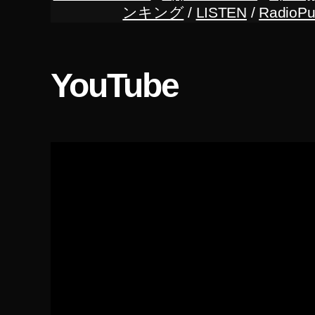
げ
ンキング
/
LISTEN
/
RadioPu
る
,
ス
ト
YouTube
ッ
ク
フ
ォ
ト
販
売
履
歴
,
ス
ナ
ッ
プ