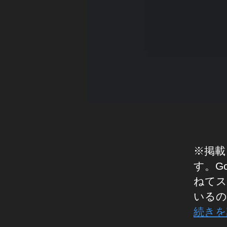
ト
報
酬
,
ス
ト
ッ
ク
フ
ォ
ト
売
り
※掲載
上
す。G
げ
ねてス
,
いるの
ス
ト
続きを
ッ