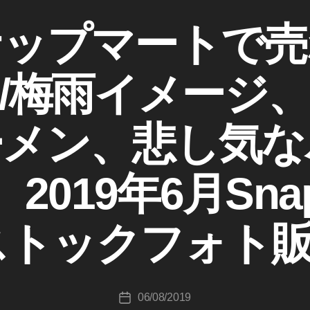
ナップマートで売
/梅雨イメージ
ーメン、悲し気な
作
成
019年6月Sna
者
:
K
ストックフォト
o
u
ki
c
投
06/08/2019
hi
投
稿