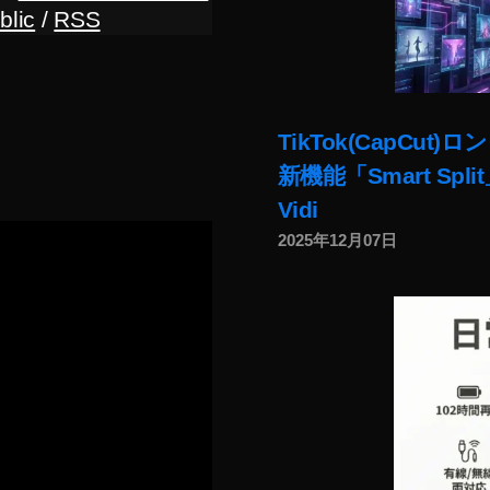
blic
/
RSS
TikTok(CapC
新機能「Smart Sp
Vidi
2025年12月07日