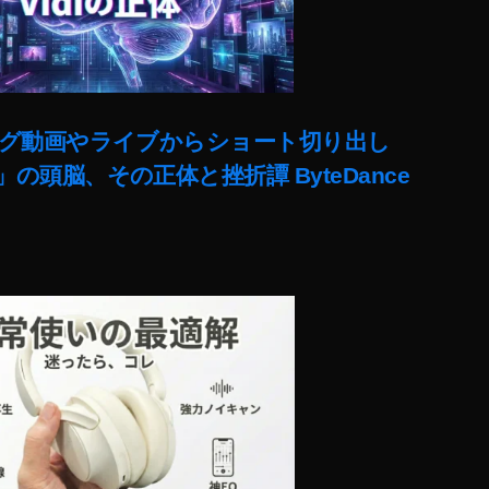
ut)ロング動画やライブからショート切り出し
lit」の頭脳、その正体と挫折譚 ByteDance