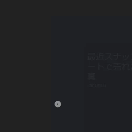
ナ
入
ッ
プ
,
マ
ス
ー
ト
ト
)
ッ
ク
写
真
フ
素
ォ
材
ト
販
売
在
サ
宅
イ
,
ト
ス
売
ト
上
/
ッ
販
ク
売
フ
履
歴
ォ