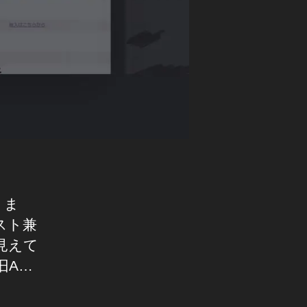
りま
テスト兼
見えて
旧A…