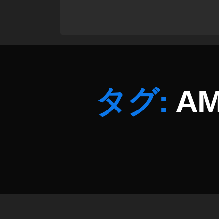
ト
ッ
ク
フ
ォ
ト
s
ol
タグ:
AM
d
,
ス
ト
ッ
ク
フ
ォ
ト
副
収
入