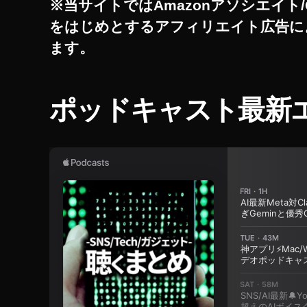
※当サイトではAmazonアソシエイト/
ー
c
ン
をはじめとするアフィリエイト広告に
h
情
o
報
ます。
B
ニ
u
ュ
ー
d
ポッドキャスト最新
ス
s
第
2
世
代
割
引
き
,
A
m
a
z