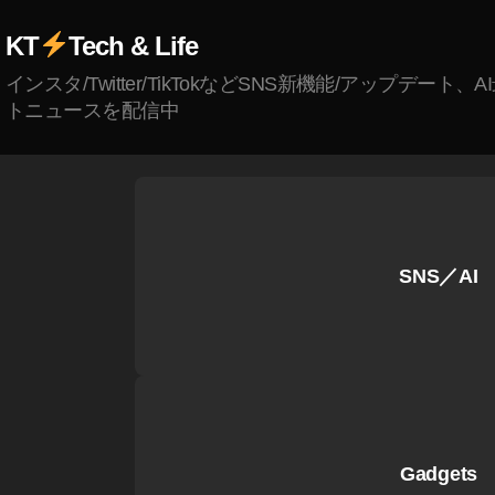
h
KT
Tech & Life
o
B
インスタ/Twitter/TikTokなどSNS新機能/アップデート、
u
トニュースを配信中
d
s
第
2
世
代
SNS／AI
レ
ビ
ュ
ー
,
A
m
Gadgets
a