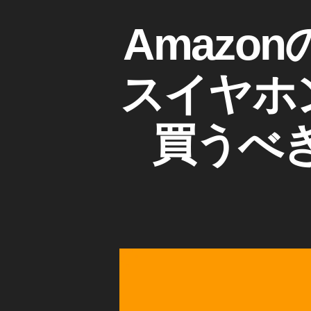
動
A
カ
Amaz
画
M
テ
,
A
ゴ
A
Z
リ
O
スイヤホン「
m
ー
N
a
A
z
M
買うべき
o
A
n
Z
O
E
N
c
E
h
C
H
o
O
B
B
u
U
D
d
S
s
第
第
2
世
2