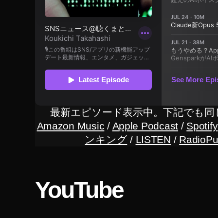
o
n
E
c
h
o
B
u
d
最新エピソード表示中。下記でも同
s
Amazon Music
/
Apple Podcast
/
Spotify
第
ンキング
/
LISTEN
/
RadioPu
2
世
代
実
YouTube
機
レ
ビ