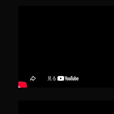
ュ
ー
,
A
m
a
z
o
n
E
c
h
o
B
u
d
s
第
2