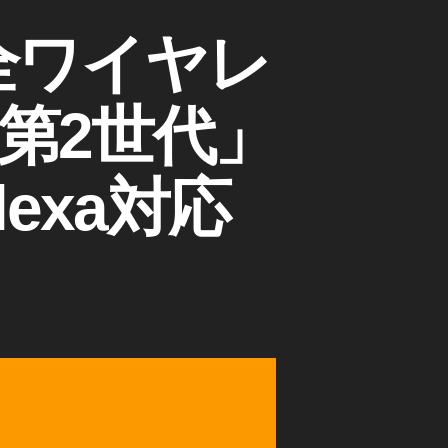
全ワイヤレ
s 第2世代」
exa対応