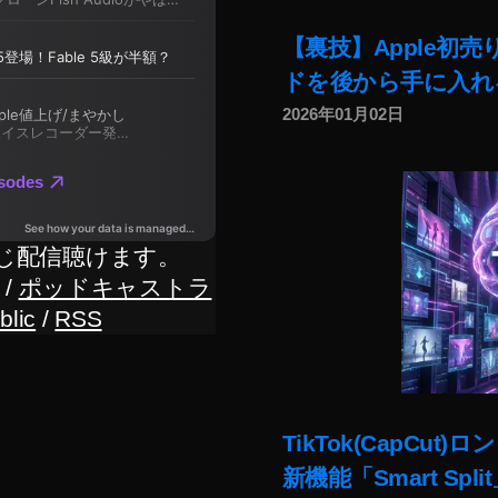
【裏技】Apple初
ドを後から手に入れ
2026年01月02日
じ配信聴けます。
/
ポッドキャストラ
blic
/
RSS
TikTok(CapC
新機能「Smart Sp