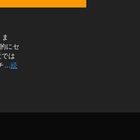
りま
期的にセ
近では
チ…
続