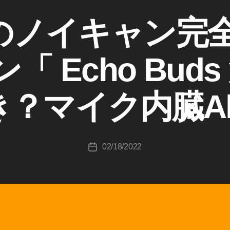
onのノイキャン完
作
成
 Echo Bud
者
:
K
？マイク内臓Al
o
u
ki
c
投
02/18/2022
hi
投
稿
T
稿
者
a
日
k
a
h
a