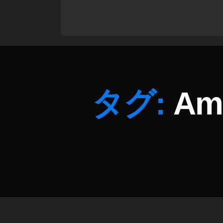
z
o
n
E
c
h
o
B
タグ:
Am
u
d
s
第
2
世
代
レ
ビ
ュ
ー