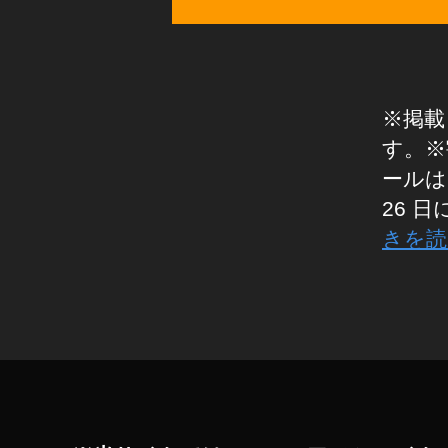
/
u
ヘ
d
ッ
s
ド
フ
第
ォ
2
ン
※掲載
世
ガ
す。※
代
ジ
先
ールは
ェ
ッ
行
26 
ト
予
きを読
セ
約
ー
,
ル
A
/
タ
割
m
グ
引
a
き
z
/
キ
o
ャ
n
ン
E
ペ