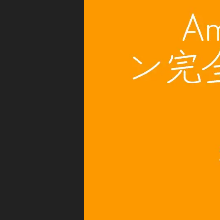
代
世
A
代
M
予
A
約
Z
O
開
N
始
キ
,
ャ
ン
A
ペ
m
ー
a
ン
/
z
セ
o
ー
n
ル
情
E
報
c
イ
h
ヤ
o
ホ
B
ン