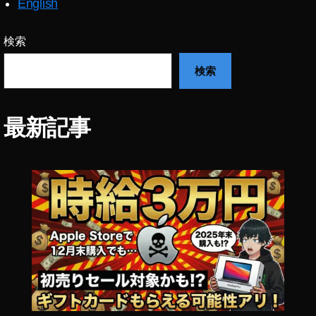
English
a
z
o
検索
n
検索
E
c
h
o
最新記事
B
u
d
s
第
2
世
代
新
製
品
,