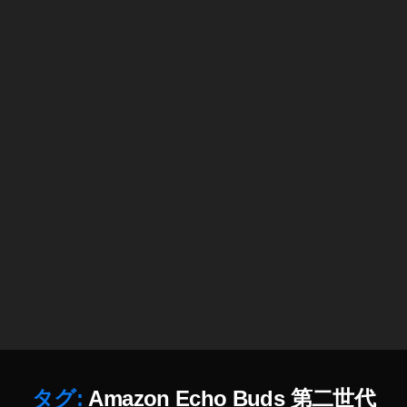
ビ
ュ
ー
動
画
,
A
m
a
z
o
n
E
c
h
o
B
u
d
タグ:
Amazon Echo Buds 第二世代
s