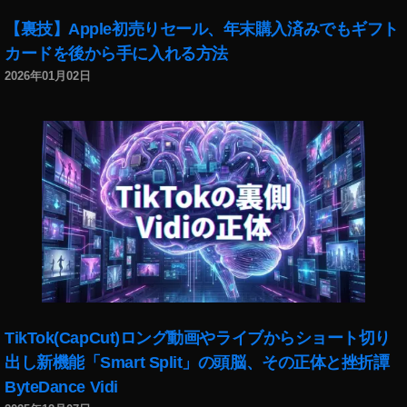
A
m
【裏技】Apple初売りセール、年末購入済みでもギフト
a
カードを後から手に入れる方法
z
2026年01月02日
o
n
E
c
h
o
B
u
d
s
第
2
世
TikTok(CapCut)ロング動画やライブからショート切り
代
出し新機能「Smart Split」の頭脳、その正体と挫折譚
特
典
ByteDance Vidi
,