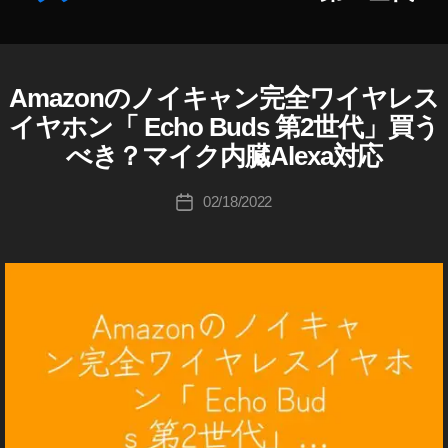
第
作
2
成
世
者
代
:
Amazonのノイキャン完全ワイヤレス
A
カ
予
K
M
テ
約
イヤホン「 Echo Buds 第2世代」買う
o
A
ゴ
開
Z
u
べき？マイク内臓Alexa対応
リ
O
始
ki
N
ー
,
c
投
A
02/18/2022
投
A
hi
稿
M
稿
m
A
Ta
者
日
Z
a
k
O
z
a
N
o
h
E
n
C
a
H
E
s
O
c
hi
B
h
U
D
o
S
B
第