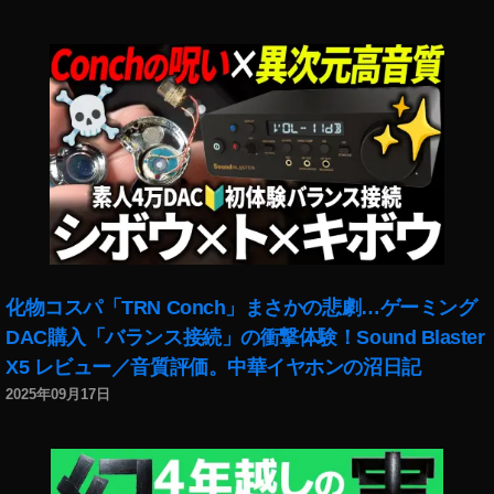
代
,
ガ
ジ
ェ
ッ
ト
,
完
全
ワ
イ
ヤ
化物コスパ「TRN Conch」まさかの悲劇…ゲーミング
レ
DAC購入「バランス接続」の衝撃体験！Sound Blaster
ス
X5 レビュー／音質評価。中華イヤホンの沼日記
イ
2025年09月17日
ヤ
ホ
ン