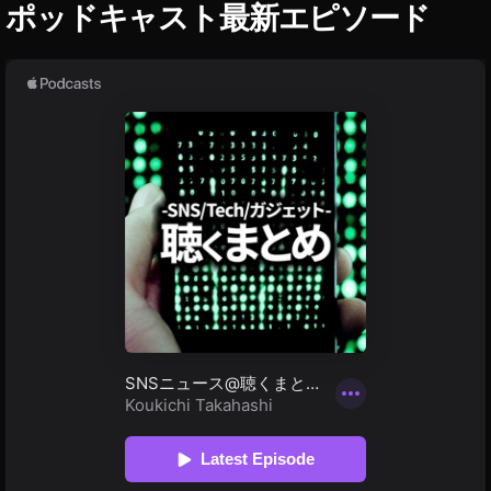
ポッドキャスト最新エピソード
ヘ
o
ッ
B
ド
u
フ
d
ォ
ン
s
ガ
第
ジ
2
ェ
世
ッ
ト
代
割
セ
ー
引
ル
き
/
,
割
引
A
き
m
/
a
キ
ャ
z
ン
o
ペ
n
ー
E
ン