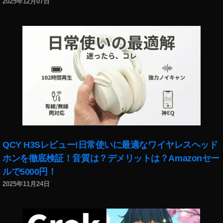
2025年12月07日
A
m
a
z
o
n
E
c
h
o
B
u
d
QCY H3Sレビュー!日常使いに最適なワイヤレスヘッド
s
ホンを徹底検証！音質は？デメリットは？Amazonセー
第
ルで5000円！
2
2025年11月24日
世
代
特
徴