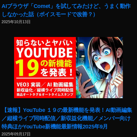
購
AIブラウザ「Comet」を試してみたけど、うまく動作
入
しなかった話（ボイスモードで改善？）
,
2025年10月13日
A
m
a
z
o
n
E
c
h
o
B
u
d
【速報】YouTube １９の最新機能を発表！AI動画編集
s
／縦横ライブ同時配信／新収益化機能／メンバー向け
第
特典ほかYouTube新機能最新情報2025年9月
二
世
2025年09月17日