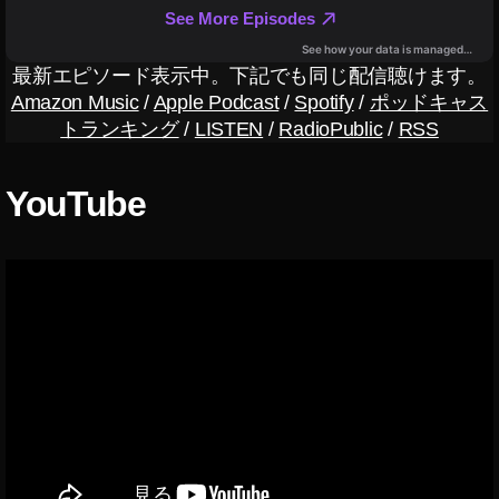
情
c
報
h
ニ
o
ュ
最新エピソード表示中。下記でも同じ配信聴けます。
B
ー
Amazon Music
/
Apple Podcast
/
Spotify
/
ポッドキャス
u
ス
トランキング
/
LISTEN
/
RadioPublic
/
RSS
d
s
第
YouTube
2
世
代
実
機
レ
ビ
ュ
ー
,
A
m