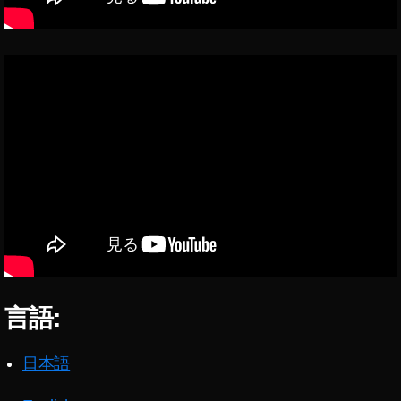
a
z
o
n
E
c
h
o
B
u
d
s
第
2
世
代
言語:
新
作
,
日本語
A
m