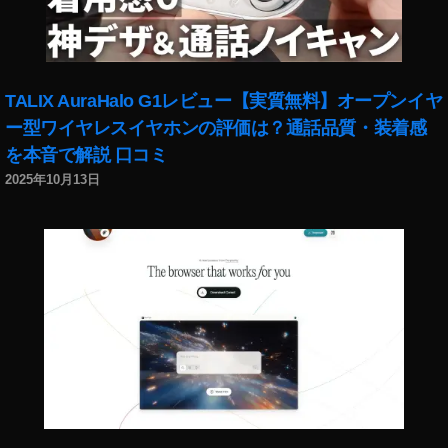
い
方
,
A
m
TALIX AuraHalo G1レビュー【実質無料】オープンイヤ
a
ー型ワイヤレスイヤホンの評価は？通話品質・装着感
z
を本音で解説 口コミ
o
n
2025年10月13日
E
c
h
o
B
u
d
s
第
2
世
代