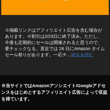
u
2
d
世
代
s
A
第
M
2
A
世
Z
※掲載リンクはアフィリエイト広告を含む場合が
O
代
あります。※割引は2/23日に終了済み。ただし、
N
先
キ
今後も定期的にセールは開催されると思うので、
行
ャ
要チェックなる。直近では 26 日にAmazon タイム
予
ン
ペ
セール祭りがあります。一応チ…
続きを読む
約
ー
,
ン
A
タ
/
セ
m
グ
ー
a
ル
z
情
※当サイトではAmazonアソシエイト/Googleアドセ
o
報
ンスをはじめとするアフィリエイト広告によって収益
n
イ
ヤ
E
を得ています。
ホ
c
ン
h
/