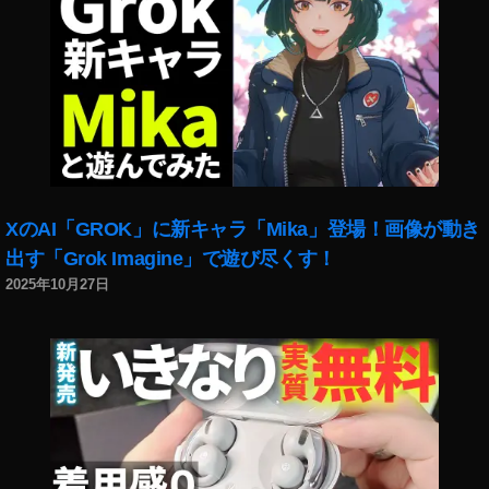
,
A
m
a
z
o
n
E
c
XのAI「GROK」に新キャラ「Mika」登場！画像が動き
h
o
出す「Grok Imagine」で遊び尽くす！
B
2025年10月27日
u
d
s
第
2
世
代
買