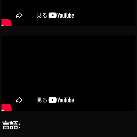
限
列
車
編
イ
ン
ス
タ
エ
フ
ェ
ク
ト
,
鬼
滅
の
刃
言語:
無
限