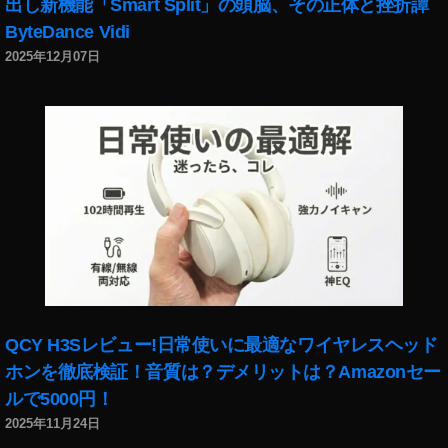
出し新機能「Smart Split」の頭脳、その正体と挫折譚
の
ByteDance Vidi
刃
2025年12月07日
無
限
列
車
編
イ
ン
ス
タ
エ
フ
ェ
ク
QCY H3Sレビュー!日常使いに最適なワイヤレスヘッド
ト
ホンを徹底検証！音質は？デメリットは？Amazonセー
出
し
ルで5000円！
方
2025年11月24日
,