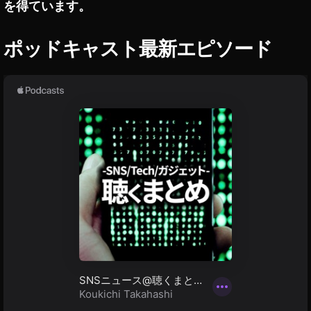
を得ています。
ト
列
ー
車
リ
編
ポッドキャスト最新エピソード
ー
In
ズ
st
イ
ン
a
ス
gr
タ
a
グ
ラ
m
ム
エ
最
フ
新
ェ
ニ
ュ
ク
ー
ト
ス
,
/
最
鬼
新
滅
情
の
報
刃
鬼
無
滅