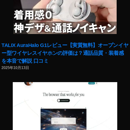
タ
ン
プ
,
鬼
滅
の
TALIX AuraHalo G1レビュー【実質無料】オープンイヤ
刃
無
ー型ワイヤレスイヤホンの評価は？通話品質・装着感
限
を本音で解説 口コミ
列
2025年10月13日
車
編
フ
ェ
イ
ス
フ
ィ
ル
タ