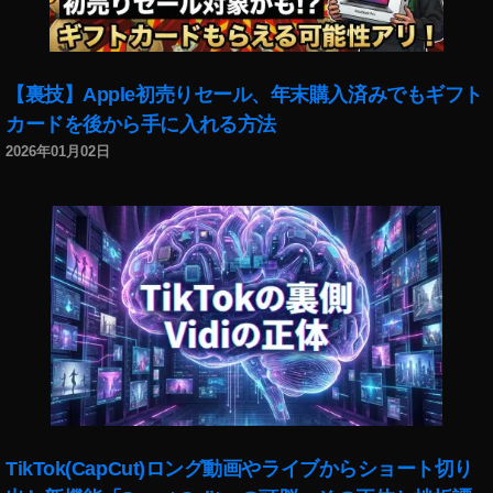
刃
無
限
列
【裏技】Apple初売りセール、年末購入済みでもギフト
車
カードを後から手に入れる方法
編
イ
2026年01月02日
ン
ス
タ
エ
フ
ェ
ク
ト
使
い
方
,
鬼
TikTok(CapCut)ロング動画やライブからショート切り
滅