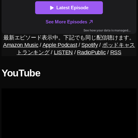
の
限
刃
列
車
編
イ
ン
最新エピソード表示中。下記でも同じ配信聴けます。
ス
Amazon Music
/
Apple Podcast
/
Spotify
/
ポッドキャス
タ
トランキング
/
LISTEN
/
RadioPublic
/
RSS
A
R
エ
YouTube
フ
ェ
ク
ト
,
鬼
滅
の
刃
無