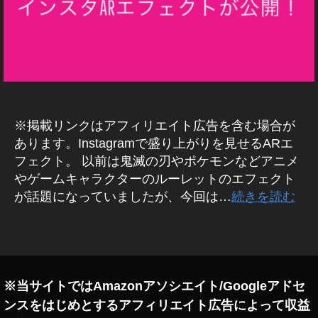
E
フ
B
ェ
/S
ク
N
ト
S
マ
,
ー
鬼
ケ
滅
テ
ィ
の
ン
※掲載リンクはアフィリエイト広告を含む場合が
刃
グ
無
あります。Instagramで盛り上がりを見せるARエ
ア
限
フェクト。 以前は鬼滅の刃やポケモンなどアニメ
ニ
列
メ
やゲームキャラクターのルーレットのエフェクト
車
ア
が話題になっていましたが、今回は…
続きを読む
プ
編
リ
,
タ
イ
鬼
ン
グ
滅
ス
の
タ
グ
刃
※当サイトではAmazonアソシエイト/Googleアドセ
ラ
無
ム
ンスをはじめとするアフィリエイト広告によって収益
限
ス