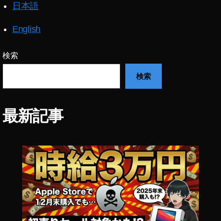
日本語
列
車
編
English
イ
ン
検索
ス
タ
検索
エ
フ
ェ
最新記事
ク
ト
ど
こ
か
ら
,
鬼
滅
の