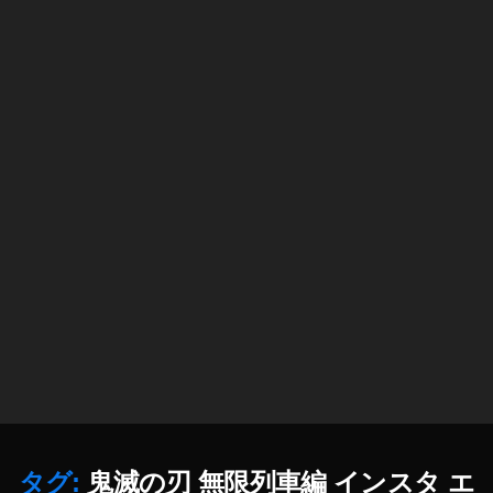
滅
の
刃
In
st
a
gr
a
m
エ
フ
ェ
ク
ト
,
鬼
滅
の
刃
タグ:
鬼滅の刃 無限列車編 インスタ エ
イ