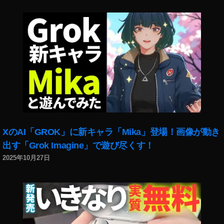
鬼
滅
の
刃
無
限
列
車
編
イ
ン
ス
XのAI「GROK」に新キャラ「Mika」登場！画像が動き
タ
出す「Grok Imagine」で遊び尽くす！
ス
2025年10月27日
ト
ー
リ
ー
新
ス