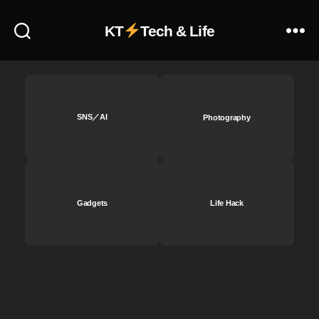
新
ニ
KT
Tech & Life
ュ
ー
ス
,
イ
ン
SNS／AI
Photography
ス
タ
最
新
情
Gadgets
Life Hack
報
,
鬼
滅
の
刃
,
鬼