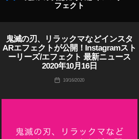
ン
フェクト
ス
タ
作
A
成
R
者
鬼滅の刃、リラックマなどインスタ
I
カ
エ
N
:
テ
フ
ARエフェクトが公開！Instagramスト
S
K
ゴ
ェ
T
ーリーズ/エフェクト 最新ニュース
o
リ
ク
A
u
G
2020年10月16日
ー
ト
R
ki
,
A
c
投
鬼
M
10/16/2020
投
hi
稿
(
滅
稿
イ
Ta
者
の
日
ン
k
刃
ス
a
イ
タ
h
グ
ン
ラ
a
ス
ム
s
タ
)
hi
エ
W