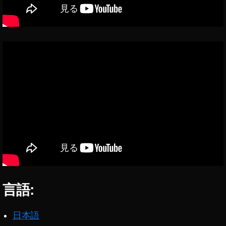
ッ
ク
在
宅
,
フ
ォ
ト
ス
ト
ッ
ク
報
酬
,
フ
ォ
言語:
ト
ス
日本語
ト