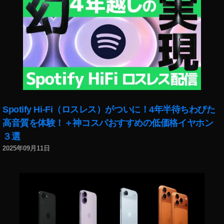
写
真
e
ar
n
e
d
,
写
真
e
Spotify Hi-Fi（ロスレス）がついに！4年半待ちわびた
ar
高音質を体験！＋神コスパおすすめの低価格イヤホン
ni
３選
n
g
,
2025年09月11日
写
真
s
ol
d
,
写