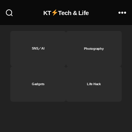
売
上
KT
Tech & Life
,
ス
ト
ッ
ク
SNS／AI
Photography
フ
ォ
ト
稼
げ
る
Gadgets
Life Hack
,
ス
ト
ッ
ク
フ
ォ