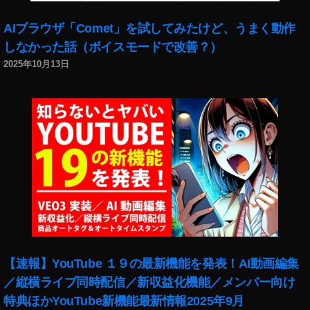
ニ
チ
AIブラウザ「Comet」を試してみたけど、うまく動作
ュ
しなかった話（ボイスモードで改善？）
ア
ピ
2025年10月13日
ン
シ
ャ
ー
動
画
素
材
,
ミ
ニ
ピ
【速報】YouTube １９の最新機能を発表！AI動画編集
ン
,
／縦横ライブ同時配信／新収益化機能／メンバー向け
ミ
特典ほかYouTube新機能最新情報2025年9月
ニ