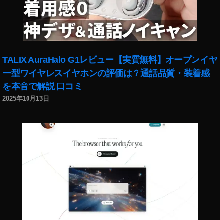
ロ
ム
シ
ャ
ム
TALIX AuraHalo G1レビュー【実質無料】オープンイヤ
シ
ャ
ー型ワイヤレスイヤホンの評価は？通話品質・装着感
,
を本音で解説 口コミ
ミ
2025年10月13日
ニ
チ
ュ
ア
ピ
ン
シ
ャ
ー
,
ミ