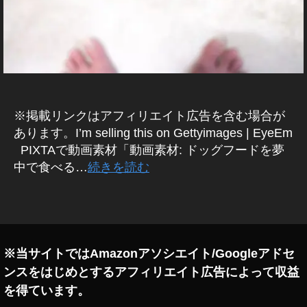
n
e
d
,
フ
ォ
ト
ス
ト
※掲載リンクはアフィリエイト広告を含む場合が
ッ
あります。I’m selling this on Gettyimages | EyeEm
ク
PIXTAで動画素材「動画素材: ドッグフードを夢
e
中で食べる…
続きを読む
ar
ni
タ
n
グ
g
,
フ
ォ
※当サイトではAmazonアソシエイト/Googleアドセ
ト
ンスをはじめとするアフィリエイト広告によって収益
ス
を得ています。
ト