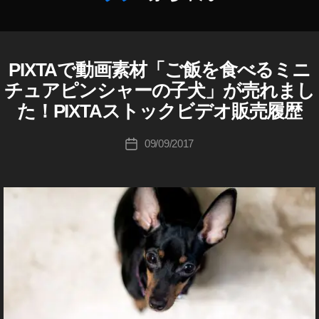
作
,
成
パ
者
ク
:
パ
PIXTAで動画素材「ご飯を食べるミニ
P
カ
K
ク
I
テ
チュアピンシャーの子犬」が売れまし
o
X
,
ゴ
T
u
た！PIXTAストックビデオ販売履歴
ピ
リ
A
ki
ク
ー
売
c
投
ス
上
09/09/2017
投
hi
稿
タ
/
稿
販
Ta
者
,
日
売
k
フ
履
a
ォ
歴
h
ト
a
ス
s
ト
hi
ッ
ク
e
ar