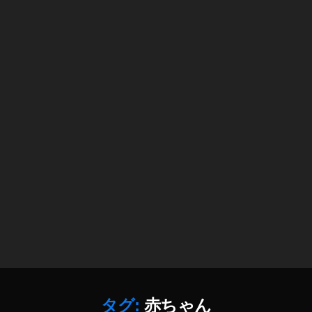
ト
販
売
履
歴
,
ス
プ
ー
ン
,
ト
レ
イ
,
ド
ッ
グ
フ
ー
タグ:
赤ちゃん
ド