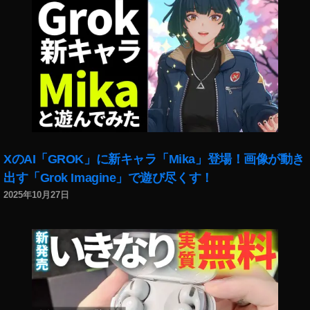
,
フ
ォ
ト
ス
ト
ッ
ク
販
売
XのAI「GROK」に新キャラ「Mika」登場！画像が動き
履
出す「Grok Imagine」で遊び尽くす！
歴
2025年10月27日
,
ペ
ッ
ト
,
ペ
ロ
ペ