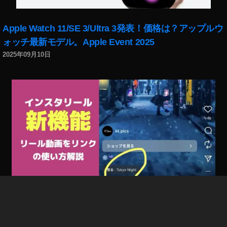
真
報
Apple Watch 11/SE 3/Ultra 3発表！価格は？アップルウ
酬
ォッチ最新モデル。Apple Event 2025
,
写
2025年09月10日
真
売
り
上
げ
,
写
真
売
れ
た
,
写
インスタリール新機能「リール動画をリンク」で回遊
真
率/フォロー率/集客UP！やり方、使い方解説。出ない場
売