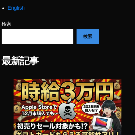
ッ
ク
English
売
り
検索
上
げ
検索
,
フ
ォ
最新記事
ト
ス
ト
ッ
ク
売
れ
た
,
フ
ォ
ト