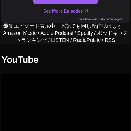
ッ
ク
副
業
最新エピソード表示中。下記でも同じ配信聴けます。
,
Amazon Music
/
Apple Podcast
/
Spotify
/
ポッドキャス
フ
トランキング
/
LISTEN
/
RadioPublic
/
RSS
ォ
ト
ス
YouTube
ト
ッ
ク
収
入
,
フ
ォ
ト
ス
ト