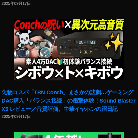
2025年09月17日
ピ
ン
動
画
素
材
,
上
か
ら
,
仔
犬
化物コスパ「TRN Conch」まさかの悲劇…ゲーミング
,
DAC購入「バランス接続」の衝撃体験！Sound Blaster
俯
瞰
X5 レビュー／音質評価。中華イヤホンの沼日記
,
2025年09月17日
写
真
,