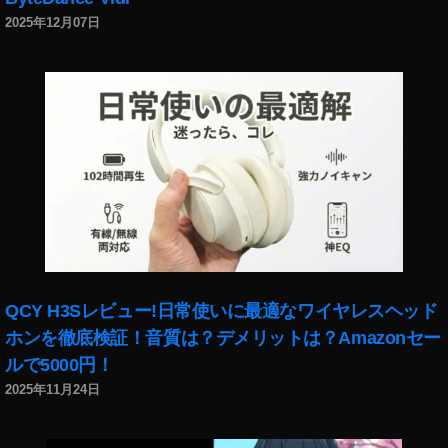
,
2025年12月07日
フ
ォ
ト
ス
ト
ッ
ク
売
上
,
フ
ォ
ト
QCY H3Sレビュー!日常使いに最適なワイヤレスヘッド
ス
ホンを徹底検証！音質は？デメリットは？Amazonセー
ト
ッ
ルで5000円！
ク
2025年11月24日
稼
げ
る