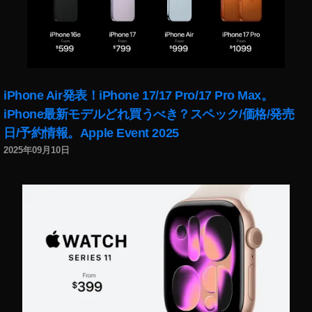
真
副
収
入
,
写
iPhone Air発表！iPhone 17/17 Pro/17 Pro Max。
真
副
iPhone最新モデルどれ買うべき？スペック/価格/発売
業
日/予約情報。Apple Event 2025
,
2025年09月10日
写
真
収
入
,
写
真
在
宅
,
写