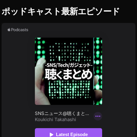
ッ
ク
ポッドキャスト最新エピソード
s
ol
d
,
フ
ォ
ト
ス
ト
ッ
ク
副
収
入
,
フ
ォ
ト
ス
ト