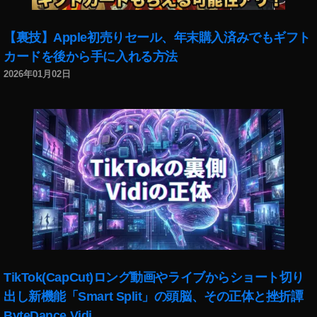
ス
ト
【裏技】Apple初売りセール、年末購入済みでもギフト
ッ
カードを後から手に入れる方法
ク
売
2026年01月02日
れ
ま
し
た
,
フ
ォ
ト
ス
ト
ッ
ク
売
TikTok(CapCut)ロング動画やライブからショート切り
れ
出し新機能「Smart Split」の頭脳、その正体と挫折譚
る
ByteDance Vidi