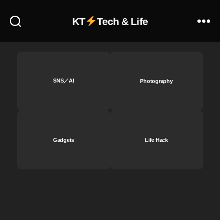
げ
a
,
p
KT
Tech & Life
st
hy
o
,
c
S
k
hi
p
b
h
SNS／AI
Photography
u
ot
y
o
a
s
s
売
c
れ
a
Gadgets
Life Hack
た
p
,
e
st
s
,
o
S
c
N
k
S
,
p
S