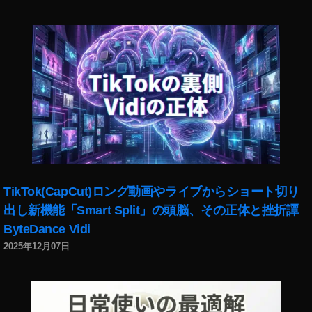
,
フ
ア
ォ
プ
ト
リ
在
ニ
宅
ュ
,
ー
ス
ス
ト
,
ッ
ア
ク
プ
フ
リ
ォ
最
TikTok(CapCut)ロング動画やライブからショート切り
ト
新
出し新機能「Smart Split」の頭脳、その正体と挫折譚
報
情
酬
ByteDance Vidi
報
,
,
2025年12月07日
ス
イ
ト
ル
ッ
ミ
ク
ネ