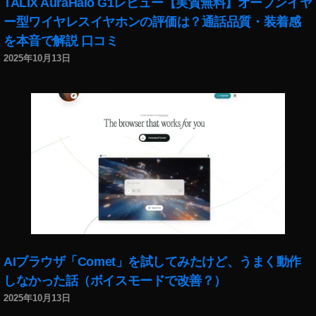
TALIX AuraHalo G1レビュー【実質無料】オープンイヤ
ト
タ
ー型ワイヤレスイヤホンの評価は？通話品質・装着感
ッ
ニ
を本音で解説 口コミ
ク
ュ
フ
2025年10月13日
ー
ォ
ス
ト
速
稼
報
げ
,
る
イ
,
ン
ス
ス
ー
タ
ツ
マ
ケ
ー
ー
ケ
ス
テ
,
AIブラウザ「Comet」を試してみたけど、うまく動作
ィ
ド
ン
しなかった話（ボイスモードで改善？）
イ
グ
2025年10月13日
ツ
,