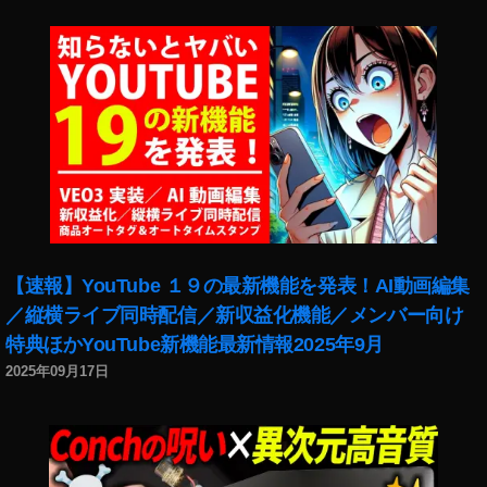
,
イ
バ
ン
ッ
ス
グ
タ
,
マ
ビ
ー
ジ
ケ
ネ
テ
ス
ィ
と
ン
経
グ
済
2
【速報】YouTube １９の最新機能を発表！AI動画編集
,
0
／縦横ライブ同時配信／新収益化機能／メンバー向け
フ
1
特典ほかYouTube新機能最新情報2025年9月
ォ
9
,
ト
イ
2025年09月17日
ス
ン
ト
ス
ッ
タ
ク
新