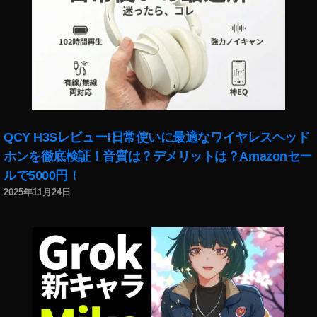
フ
ー
ォ
シ
ト
ョ
売
ン
り
,
上
イ
げ
ン
,
ス
ス
タ
QCY H3Sレビュー!日常使いに最適なワイヤレスヘッド
ト
ア
ホンを徹底検証！音質は？デメリットは？Amazonセー
ッ
ッ
ルで5000円！
ク
プ
2025年11月24日
フ
デ
ォ
ー
ト
ト
売
,
れ
イ
た
ン
,
ス
ス
タ