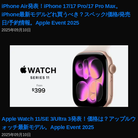
ス
新
iPhone Air発表！iPhone 17/17 Pro/17 Pro Max。
ト
機
iPhone最新モデルどれ買うべき？スペック/価格/発売
ッ
能
日/予約情報。Apple Event 2025
ク
,
副
イ
2025年09月10日
業
ン
,
ス
フ
タ
ォ
最
ト
新
ス
機
ト
能
ッ
2
ク
0
収
1
入
9
,
,
イ
フ
Apple Watch 11/SE 3/Ultra 3発表！価格は？アップルウ
ン
ォ
ス
ォッチ最新モデル。Apple Event 2025
ト
タ
2025年09月10日
ス