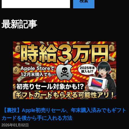
検索
ク
2
フ
0
,
ォ
イ
ト
最新記事
ン
副
ス
業
タ
,
新
ス
機
ト
能
ッ
2
ク
0
フ
1
ォ
9-
ト
2
収
0
入
2
,
0
,
ス
【裏技】Apple初売りセール、年末購入済みでもギフト
ア
ト
プ
カードを後から手に入れる方法
ッ
リ
2026年01月02日
ク