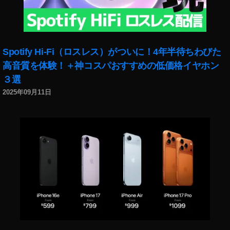
ト
新
ッ
ニ
ク
ュ
s
ー
Spotify Hi-Fi（ロスレス）がついに！4年半待ちわびた
ol
ス
d
,
高音質を体験！＋神コスパおすすめの低価格イヤホン
,
フ
イ
３選
ォ
ン
2025年09月11日
ト
ス
ス
タ
ト
最
ッ
新
ク
情
副
報
収
,
入
イ
,
ン
フ
ス
ォ
タ
ト
最