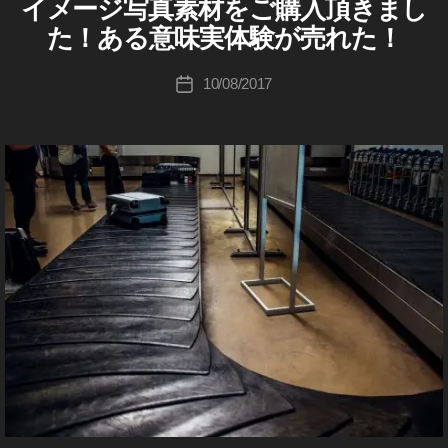
ot
イメージ写真素材をご購入頂きまし
ラ
gr
o
E
ゴ
ム
o
E
a
u
た！ある意味実体験が売れた！
最
リ
M
gr
p
ki
新
(
ー
a
h
ニ
c
投
ア
10/08/2017
投
p
ュ
er
イ
hi
稿
ー
稿
エ
h
,
Ta
者
ス
ム
日
er
To
k
/
)
,
最
k
a
写
新
To
y
h
真
情
ur
素
o
a
報
材
is
To
s
地
販
m
k
域
hi
売
,
y
サ
東
To
イ
京
o
,
ト
ur
渋
To
売
谷
ist
k
上
,
y
/
Tr
販
o
売
a
To
履
n
k
歴
s
y