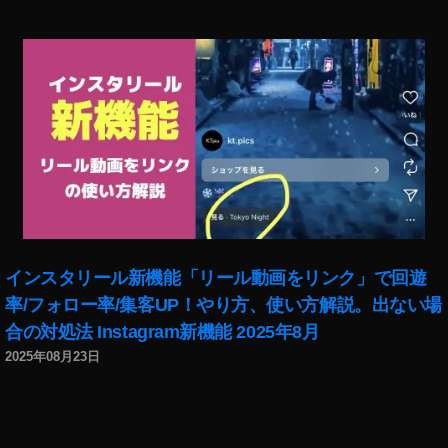
運
ト
用
ッ
,
ク
イ
在
ン
宅
ス
,
タ
フ
グ
ォ
ラ
ト
マ
ス
ー
ト
,
ッ
イ
インスタリール新機能「リール動画をリンク」で回遊
ク
ン
率/フォロー率/集客UP！やり方、使い方解説。出ない場
報
ス
酬
合の対処法 Instagram新機能 2025年8月
タ
,
グ
2025年08月23日
フ
ラ
ォ
ム
ト
ア
ス
ッ