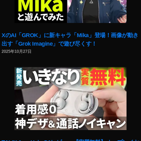
ト
ア
ッ
ッ
ク
プ
フ
デ
ォ
ー
XのAI「GROK」に新キャラ「Mika」登場！画像が動き
ト
ト
売
出す「Grok Imagine」で遊び尽くす！
最
れ
新
2025年10月27日
る
,
,
イ
ス
ン
ト
ス
ッ
タ
ク
ニ
フ
ュ
ォ
ー
ト
ス
売
,
上
イ
,
ン
ス
ス