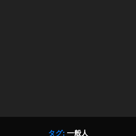
h
N
ot
S
o
ニ
s
ュ
売
ー
れ
ス
る
速
,
報
St
,
o
S
c
N
k
S
p
最
h
新
ot
ニ
o
ュ
s
ー
売
ス
上
,
,
S
タグ:
一般人
st
N