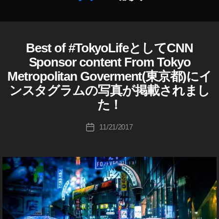
o
S
c
最
k
新
作
p
情
Best of #TokyoLifeとしてCNN
I
カ
成
h
報
N
テ
者
Sponsor content From Tokyo
S
ot
,
ゴ
:
T
o
Metropolitan Goverment(東京都)にイ
S
リ
A
K
s
o
G
ンスタグラムの写真が掲載されまし
ー
o
稼
R
ci
u
た！
A
げ
al
ki
M
る
M
(
c
投
,
11/21/2017
投
イ
e
hi
稿
ン
S
稿
di
Ta
者
ス
uit
日
a
,
タ
k
c
St
グ
a
a
ラ
re
h
ム
s
et
a
)
e
,
,
s
M
Te
To
Y
hi
g
S
k