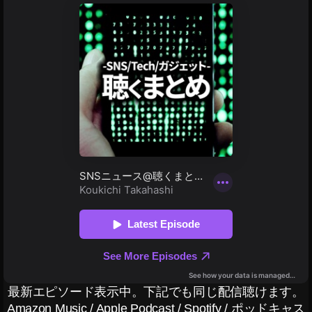
ー
al
ベ
R
ル
ai
ト
n
,
,
U
ス
m
ト
br
ッ
ell
ク
a
,
フ
W
ォ
al
ト
ki
,
n
ス
g
,
ト
W
ッ
at
ク
er
フ
,
ォ
W
最新エピソード表示中。下記でも同じ配信聴けます。
ト
e
Amazon Music
/
Apple Podcast
/
Spotify
/
ポッドキャス
e