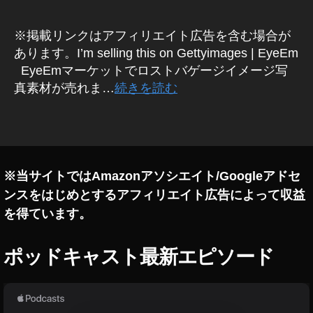
p
o
or
Ol
※掲載リンクはアフィリエイト広告を含む場合が
ta
d
あります。I’m selling this on Gettyimages | EyeEm
tio
m
EyeEmマーケットでロストバゲージイメージ写
n
,
e
真素材が売れま…
続きを読む
ア
et
イ
s
エ
タ
N
ム
グ
e
,
w
,
カ
To
※当サイトではAmazonアソシエイト/Googleアドセ
ラ
k
ンスをはじめとするアフィリエイト広告によって収益
ー
y
画
を得ています。
o
像
Lif
,
e
,
ポッドキャスト最新エピソード
コ
To
ン
rr
ベ
e
ヤ
nti