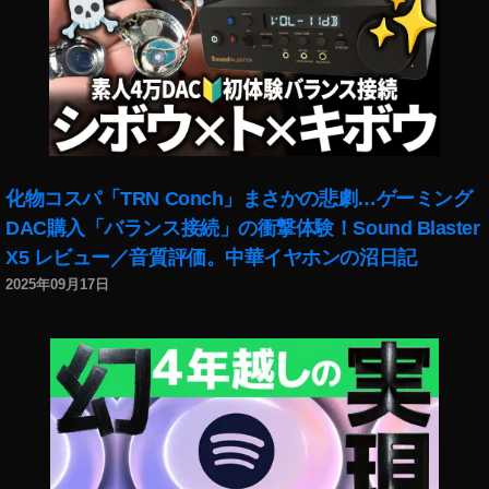
e
機
ar
能
n
,
e
イ
d
,
ン
フ
ス
ォ
タ
ト
最
ス
化物コスパ「TRN Conch」まさかの悲劇…ゲーミング
新
ト
ア
DAC購入「バランス接続」の衝撃体験！Sound Blaster
ッ
ッ
X5 レビュー／音質評価。中華イヤホンの沼日記
ク
プ
2025年09月17日
e
デ
ar
ー
ni
ト
n
,
g
,
イ
フ
ン
ォ
ス
ト
タ
ス
最