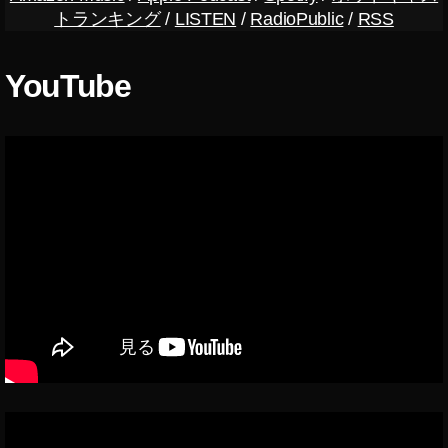
at
トランキング
/
LISTEN
/
RadioPublic
/
RSS
ar
h
n
er
e
,
YouTube
d
,
W
ス
et
ト
,
ッ
W
ク
o
フ
m
ォ
e
ト
n
,
e
Y
ar
O
ni
U
n
M
g
,
A
ス
K
ト
E
ッ
S
ク
HI