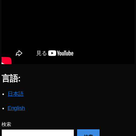
フ
B
ォ
U
ト
Y
s
A
,
ol
イ
d
,
ン
ス
ス
ト
タ
ッ
ア
ク
ッ
フ
プ
言語:
ォ
デ
ト
ー
副
ト
日本語
収
2
入
0
English
,
1
ス
9-
ト
検索
2
ッ
0