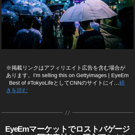
T
el
y
A
Ai
o
,
T
rp
To
S
or
k
W
t
,
E
y
B
T
o
/S
hr
-
N
e
J
S
マ
e
a
ー
P
p
ケ
※掲載リンクはアフィリエイト広告を含む場合が
e
a
テ
あります。I’m selling this on Gettyimages | EyeEm
o
ィ
n
,
ン
pl
Best of #TokyoLifeとしてCNNのサイトにイ…
続
To
グ
e
,
きを読む
k
ア
To
y
プ
k
o
リ
タ
作
y
P
グ
成
イ
o
ン
h
者
ス
P
ot
:
タ
EyeEmマーケットでロストバゲージ
E
カ
h
o
K
グ
Y
テ