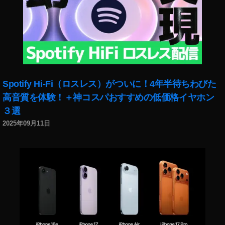
お
も
し
ろ
い
,
マ
リ
Spotify Hi-Fi（ロスレス）がついに！4年半待ちわびた
オ
高音質を体験！＋神コスパおすすめの低価格イヤホン
カ
３選
ー
ト
2025年09月11日
ツ
ア
ー
や
つ
ま
て
み
た