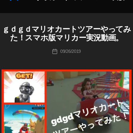
成
o
者
u
:
T
K
u
ｇｄｇｄマリオカートツアーやってみ
A
カ
o
b
N
テ
u
た！スマホ版マリカー実況動画。
e
C
ゴ
ki
H
実
リ
O
c
投
況
09/26/2019
投
R
ー
hi
稿
,
稿
S
Ta
者
ス
日
P
k
マ
O
a
T
ホ
I
h
版
F
a
マ
Y
s
リ
ゲ
hi
カ
ー
ム
ー
ゲ
お
ー
も
ム
し
実