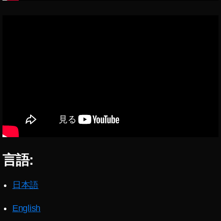
マ
リ
カ
ー
プ
レ
イ
動
画
,
ス
マ
ホ
版
マ
言語:
リ
カ
日本語
ー
ポ
ッ
English
ド