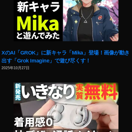
操
作
方
法
,
ス
マ
ホ
XのAI「GROK」に新キャラ「Mika」登場！画像が動き
版
出す「Grok Imagine」で遊び尽くす！
マ
2025年10月27日
リ
カ
ー
音
声
レ
ビ
ュ
ー
,