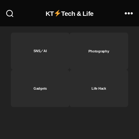
ト
音
KT
Tech & Life
声
レ
ビ
ュ
ー
,
SNS／AI
Photography
ス
マ
ホ
版
マ
Gadgets
Life Hack
リ
カ
ー
,
ス
マ
ホ
版