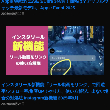
Apple Watch 11/SE 3/Ultra 3発表！価格は？アップルウ
ツ
ォッチ最新モデル。Apple Event 2025
ア
ー
2025年09月10日
ゲ
ー
ム
実
況
,
マ
リ
オ
カ
ー
ト
ツ
インスタリール新機能「リール動画をリンク」で回遊
ア
率/フォロー率/集客UP！やり方、使い方解説。出ない場
ー
合の対処法 Instagram新機能 2025年8月
ス
2025年08月23日
マ