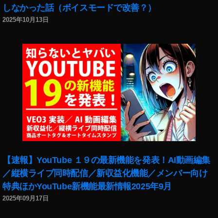
しなかった話（ボイスモードで改善？）
ー
ト
2025年10月13日
ツ
ア
ー
Y
o
u
T
u
b
e
,
マ
リ
【速報】YouTube １９の最新機能を発表！AI動画編集
オ
カ
／縦横ライブ同時配信／新収益化機能／メンバー向け
ー
特典ほかYouTube新機能最新情報2025年9月
ト
2025年09月17日
ツ
ア