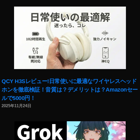
画
,
ス
マ
ホ
版
マ
リ
カ
ー
感
想
QCY H3Sレビュー!日常使いに最適なワイヤレスヘッド
,
ホンを徹底検証！音質は？デメリットは？Amazonセー
ス
マ
ルで5000円！
ホ
2025年11月24日
版
マ
リ
カ
ー