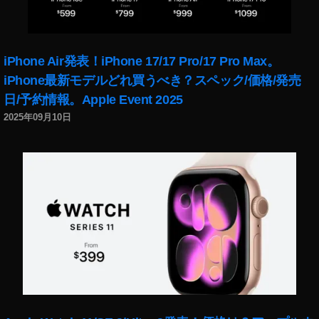
,
マ
リ
iPhone Air発表！iPhone 17/17 Pro/17 Pro Max。
オ
カ
iPhone最新モデルどれ買うべき？スペック/価格/発売
ー
日/予約情報。Apple Event 2025
ト
2025年09月10日
ツ
ア
ー
や
り
方
,
マ
リ
オ
カ
ー
ト