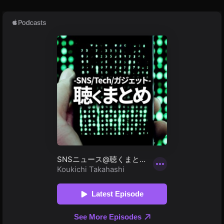
版
マ
リ
カ
ー
や
り
方
,
ス
マ
ホ
版
マ
リ
カ
ー
ゲ
ー
ム