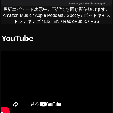
実
況
最新エピソード表示中。下記でも同じ配信聴けます。
,
Amazon Music
/
Apple Podcast
/
Spotify
/
ポッドキャス
ス
トランキング
/
LISTEN
/
RadioPublic
/
RSS
マ
ホ
版
YouTube
マ
リ
カ
ー
ス
マ
ホ
版
,
ス
マ
ホ
版