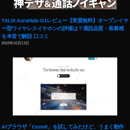
マ
リ
オ
TALIX AuraHalo G1レビュー【実質無料】オープンイヤ
カ
ー
ー型ワイヤレスイヤホンの評価は？通話品質・装着感
ト
を本音で解説 口コミ
,
2025年10月13日
マ
リ
オ
カ
ー
ト
ツ
ア
ー
,
マ
リ
オ
AIブラウザ「Comet」を試してみたけど、うまく動作
カ