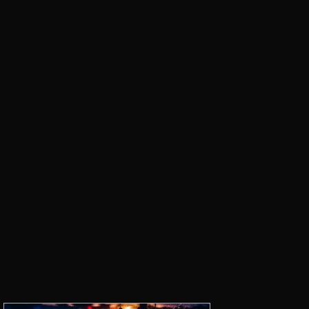
ホ
版
,
マ
リ
オ
カ
ー
ト
ツ
ア
ー
ニ
ュ
ー
ス
,
マ
リ
オ
カ