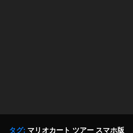
マ
リ
カ
ー
Y
o
u
T
u
b
e
,
ス
マ
ホ
版
マ
リ
カ
ー
タグ:
マリオカート ツアー スマホ版
作
Y