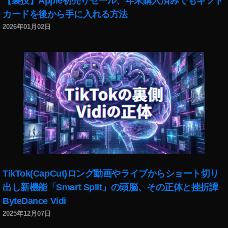
【裏技】Apple初売りセール、年末購入済みでもギフト
ホ
カードを後から手に入れる方法
版
マ
2026年01月02日
リ
カ
ー
動
画
,
ス
マ
ホ
版
マ
リ
カ
TikTok(CapCut)ロング動画やライブからショート切り
ー
出し新機能「Smart Split」の頭脳、その正体と挫折譚
実
ByteDance Vidi
況
2025年12月07日
動