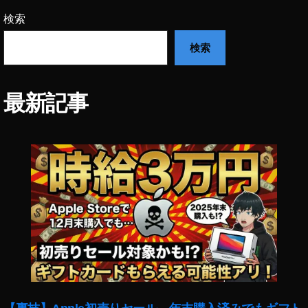
キ
検索
ャ
ス
検索
ト
,
ス
最新記事
マ
ホ
版
マ
リ
カ
ー
レ
ビ
ュ
ー
,
ス
マ