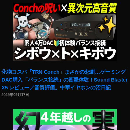
ー
Y
o
u
T
u
b
e
実
況
,
化物コスパ「TRN Conch」まさかの悲劇…ゲーミング
マ
DAC購入「バランス接続」の衝撃体験！Sound Blaster
リ
オ
X5 レビュー／音質評価。中華イヤホンの沼日記
カ
2025年09月17日
ー
ト
ツ
ア
ー