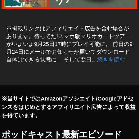
況
ろ
/
い
プ
,
レ
ス
イ
動
※掲載リンクはアフィリエイト広告を含む場合が
マ
画
ホ
あります。待ってた!スマホ版マリオカートツアー
マ
版
がいよいよ9月25日17時にプレイ可能に。 前日の9
リ
マ
オ
月24日にメールでお知らせが届いてダウンロード
カ
リ
自体はできる状態に。 そして翌日…
続きを読む
ー
カ
ト
ー
ツ
タ
や
ア
グ
ー
つ
ま
て
※当サイトではAmazonアソシエイト/Googleアドセ
み
ンスをはじめとするアフィリエイト広告によって収益
た
を得ています。
,
ス
マ
ポッドキャスト最新エピソード
ホ