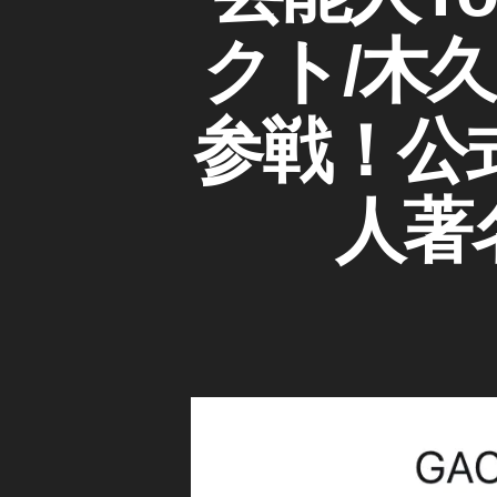
U
ロ
ゴ
T
リ
ミ
U
クト/木久
ー
B
Y
E
o
Y
u
参戦！公
O
T
U
u
T
U
b
人著
B
e
E
チ
R
(
ャ
ユ
ン
ー
ネ
チ
ュ
ル
ー
,
バ
ヒ
ー
)
ロ
ミ
ニ
ュ
公