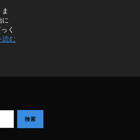
りま
始に
ざっく
を読む
検索