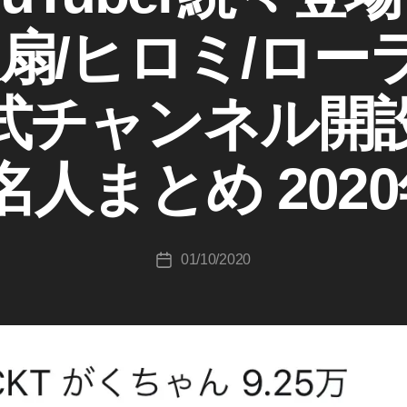
扇/ヒロミ/ローラY
作
成
式チャンネル開
者
:
K
名人まとめ 2020
o
u
ki
c
投
01/10/2020
hi
投
稿
T
稿
者
a
日
k
a
h
a