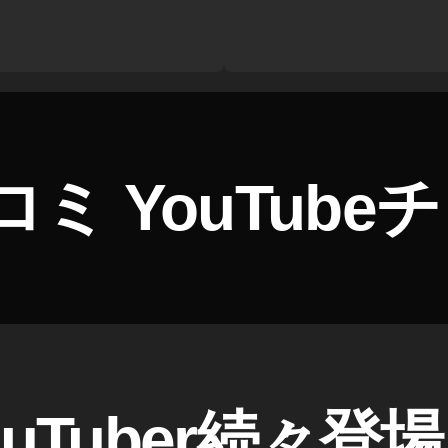
ロミ YouTub
uTuber続々登