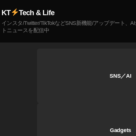
人
KT
Tech & Life
,
ガ
インスタ/Twitter/TikTokなどSNS新機能/アップデート、
ク
トニュースを配信中
ト
Y
o
u
T
u
SNS／AI
b
e
チ
ャ
ン
ネ
ル
,
Gadgets
ガ