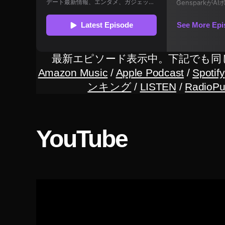
み
な
み
公
式
最新エピソード表示中。下記でも同
Y
Amazon Music
/
Apple Podcast
/
Spotify
o
ンキング
/
LISTEN
/
RadioPu
u
T
u
b
YouTube
e
,
木
久
扇
Y
o
u
T