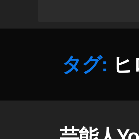
ク
ト
公
式
Y
o
u
タグ:
ヒ
T
u
b
e
,
キ
ク
キ
ン
T
V
,
Y
カ
芸能人Yo
O
ヒ
テ