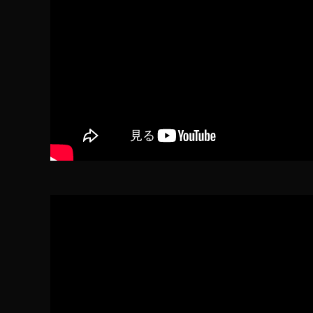
u
b
e
チ
ャ
ン
ネ
ル
,
木
久
扇
公
式
Y
o
u
T