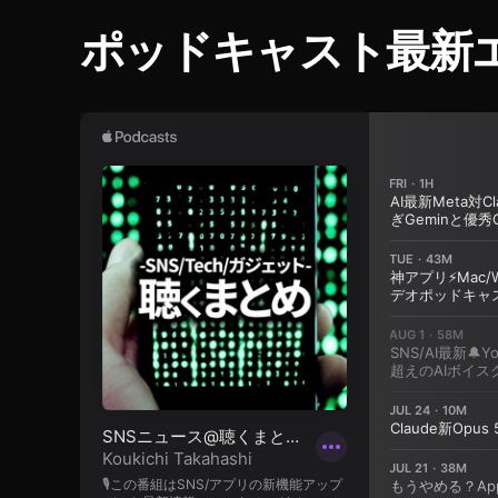
岸
み
ポッドキャスト最新
な
み
Y
o
u
T
u
b
e
チ
ャ
ン
ネ
ル
,
峯
岸