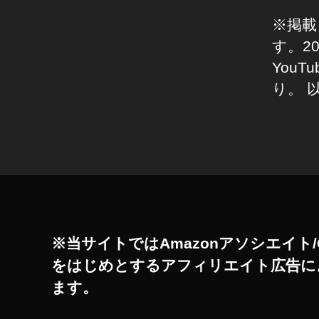
ャ
ン
ャ
※掲載
ネ
ン
ル
す。2
ネ
You
ル
,
り。 
ロ
ー
タ
ラ
グ
公
式
Y
o
u
T
※当サイトではAmazonアソシエイト/
u
をはじめとするアフィリエイト広告に
b
ます。
e
,
峯