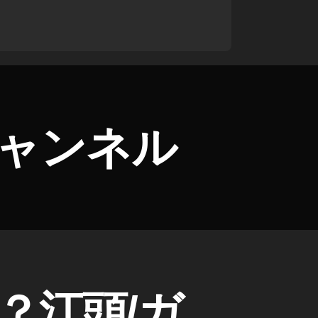
eチャンネル
場？江頭/ガ