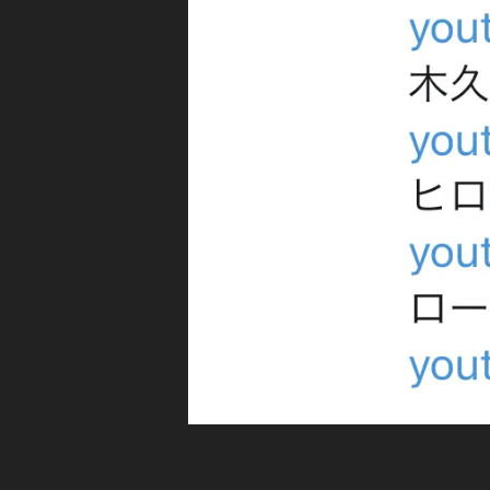
ー
式
ス
Y
芸
o
能
u
人
Y
T
O
u
U
b
T
U
e
,
B
ロ
E
ー
R
/
ラ
公
Y
式
o
Y
O
u
U
T
T
u
U
B
b
E
e
チ
チ