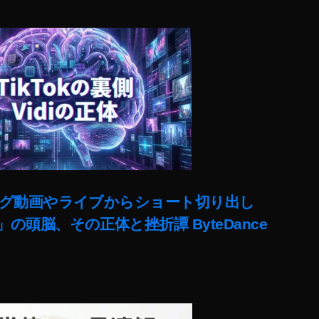
ut)ロング動画やライブからショート切り出し
lit」の頭脳、その正体と挫折譚 ByteDance