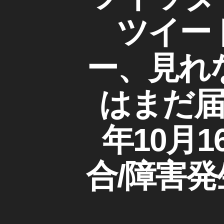
IT
ゴ
T
1
リ
E
ツイー
6
ー
R
日
(
ツ
,
イ
ー、見れ
T
ッ
wi
タ
ー
tt
)
はまだ届
er
不
通
具
知
合
年10月1
障
/
障
害
害
発
情
合/障害発
生
報
,
T
wi
tt