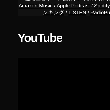
0
Amazon Music
/
Apple Podcast
/
Spotify
2
ンキング
/
LISTEN
/
RadioPu
0
,
ツ
イ
ッ
YouTube
タ
ー
ア
ッ
プ
デ
ー
ト
最
新
,
ツ
イ