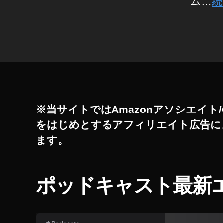
ム…
続
日
,
タ
ア
グ
プ
リ
,
ツ
イ
ッ
※当サイトではAmazonアソシエイト/
タ
をはじめとするアフィリエイト広告に
ラ
ます。
ー
,
ツ
イ
ポッドキャスト最新
ッ
タ
ー