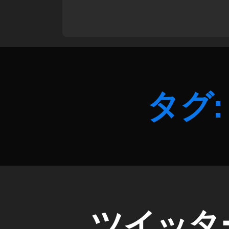
er
通
知
通
知
は
ま
タグ:
だ
届
い
て
い
ま
せ
ん
1
0
T
カ
ツイッタ
月
W
テ
月