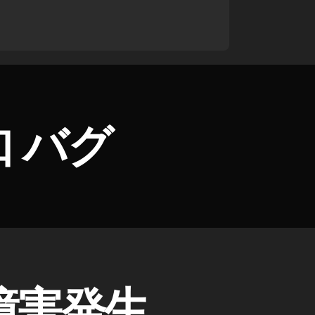
 バグ
障害発生。