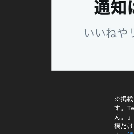
運
用
,
T
wi
tt
er
(
ツ
イ
ッ
タ
ー
)
,
※掲載
お
す。T
か
ん。」
し
欄だけ
い
今