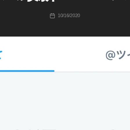
ki
c
投
10/16/2020
hi
投
稿
T
稿
者
a
日
k
a
h
a
s
hi