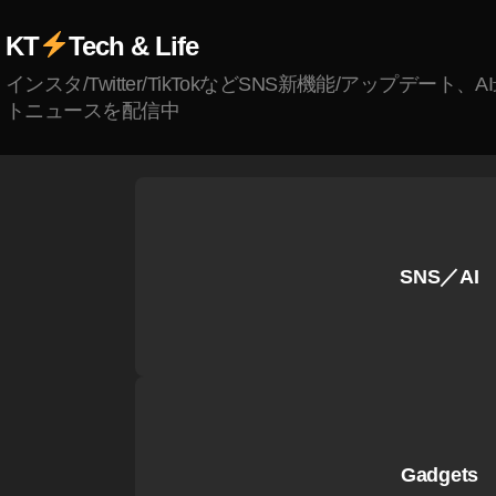
er
通
KT
Tech & Life
知
インスタ/Twitter/TikTokなどSNS新機能/アップデート、
通
トニュースを配信中
知
は
ま
だ
届
い
て
SNS／AI
い
ま
せ
ん
,
T
wi
Gadgets
tt