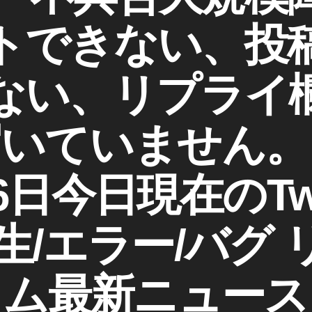
トできない、投
ない、リプライ
いていません。」
6日今日現在のTwi
作
成
生/エラー/バグ
者
:
K
ム最新ニュース
o
u