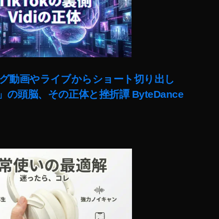
ut)ロング動画やライブからショート切り出し
lit」の頭脳、その正体と挫折譚 ByteDance