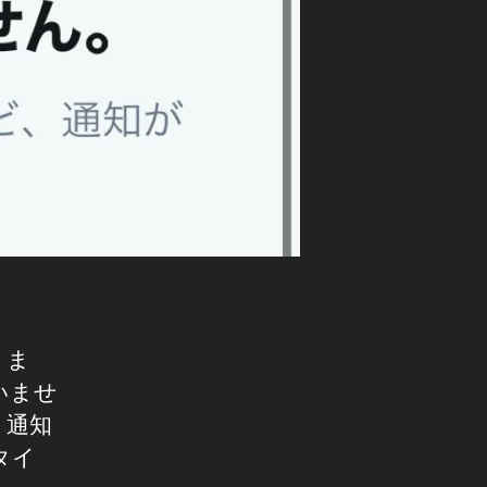
りま
いませ
、通知
タイ