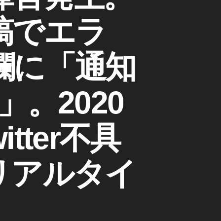
稿でエラ
欄に「通知
。2020
tter不具
 リアルタイ