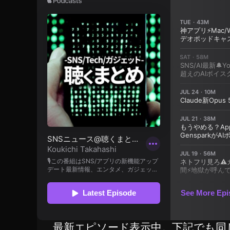
ア
ッ
プ
デ
ー
ト
,
ツ
イ
ッ
タ
ー
ア
ッ
プ
デ
ー
ト
2
最新エピソード表示中。下記でも同