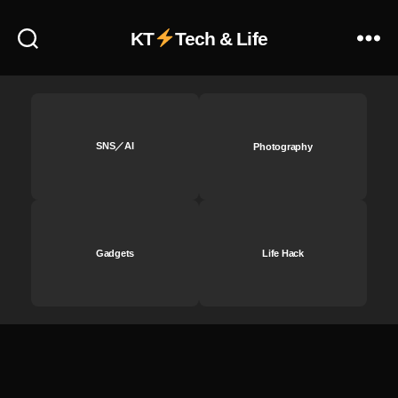
wi
d
非
wi
tt
at
表
KT
Tech & Life
tt
er
e
示
A
er
ア
2
,
p
n
ッ
0
T
p
,
e
プ
2
wi
S
w
デ
2
,
tt
N
fe
ー
SNS／AI
Photography
T
er
S
,
at
ト
wi
lat
S
ur
最
tt
e
o
e
,
新
er
st
ci
T
,
ア
n
al
wi
T
ッ
e
M
tt
Gadgets
Life Hack
wi
プ
w
e
er
tt
デ
s
,
di
n
er
ー
T
a
,
e
ニ
ト
wi
T
w
ュ
,
tt
wi
fe
ー
T
er
tt
at
ス
wi
n
er
ur
速