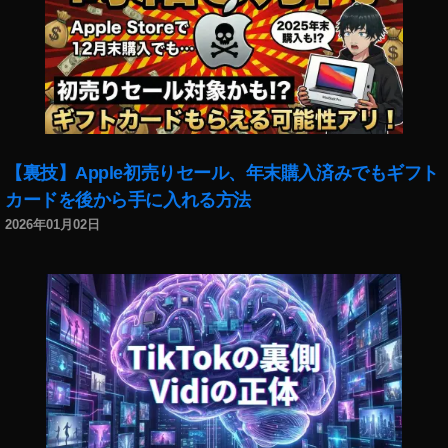
ッ
タ
ッ
タ
ー
タ
ー
ニ
ー
最
ュ
マ
新
ー
ー
機
ス
ケ
能
速
テ
2
報
ィ
【裏技】Apple初売りセール、年末購入済みでもギフト
0
,
ン
2
カードを後から手に入れる方法
ツ
グ
2
,
2026年01月02日
イ
,
ツ
ッ
ツ
イ
タ
イ
ッ
ー
ッ
タ
マ
タ
ー
ー
ー
運
ケ
マ
用
テ
ー
,
ィ
ケ
ツ
ン
テ
イ