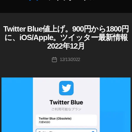
2
,
st
d
ケ
作
ト
T
n
at
テ
成
最
wi
e
e
ィ
者
新
tt
w
2
ン
:
,
er
Twitter Blue値上げ。900円から1800円
s
,
0
A
カ
グ
K
T
P
u
T
2
テ
2
に、iOS/Apple。ツイッター最新情報
o
P
wi
p
wi
2
,
ゴ
0
L
u
2022年12月
tt
d
tt
T
リ
E
2
ki
er
at
er
wi
ー
T
2
,
c
投
イ
e
,
W
12/13/2022
n
tt
投
T
hi
稿
I
ー
T
e
er
稿
wi
T
Ta
者
ロ
wi
w
ア
日
tt
T
k
ン
tt
fe
ッ
E
er
a
・
R
er
at
プ
新
h
B
マ
u
ur
デ
機
L
a
ス
p
e
,
ー
U
能
s
ク
d
E
T
ト
,
hi
有
at
T
wi
,
T
W
料
e
tt
T
wi
IT
化
2
er
wi
tt
T
,
0
n
tt
E