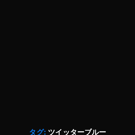
tt
e
Bl
e
報
er
w
u
2
,
ア
fe
e
,
0
T
ッ
at
T
2
wi
プ
ur
wi
2
,
tt
デ
e
,
tt
T
er
ー
T
er
wi
マ
ト
wi
Bl
tt
ー
2
tt
u
er
ケ
0
er
e
u
テ
2
n
値
p
ィ
2
,
e
上
d
ン
T
w
げ
at
グ
wi
fe
,
e
,
,
tt
at
T
T
T
er
ur
wi
wi
wi
ア
e
tt
tt
tt
ッ
2
er
er
er
プ
0
lat
u
マ
デ
2
e
p
タグ:
ツイッターブルー
ー
ー