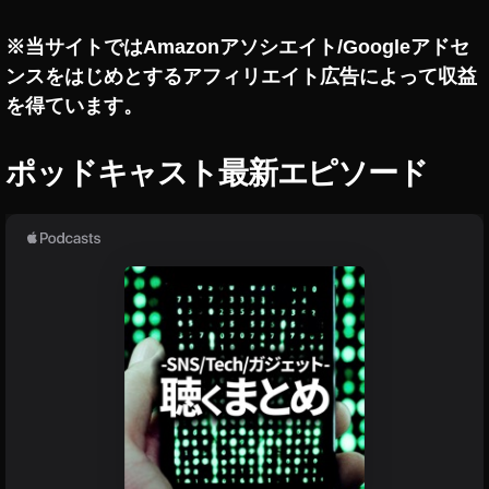
T
tt
tt
ジ
マ
wi
er
er
,
ー
※当サイトではAmazonアソシエイト/Googleアドセ
tt
運
最
T
ケ
er
ンスをはじめとするアフィリエイト広告によって収益
用
新
wi
テ
有
,
情
tt
を得ています。
ィ
料
T
報
er
ン
化
wi
,
運
グ
ポッドキャスト最新エピソード
,
tt
T
用
,
T
er
wi
,
ツ
wi
(
tt
T
イ
tt
ツ
er
wi
ッ
er
イ
最
tt
タ
有
ッ
新
er
ー
料
タ
機
(
マ
化
ー
能
ツ
ー
す
)
,
,
イ
ケ
る
ア
T
ッ
テ
？
プ
wi
タ
ィ
,
リ
tt
ー
ン
T
,
er
)
,
グ
wi
ツ
最
ア