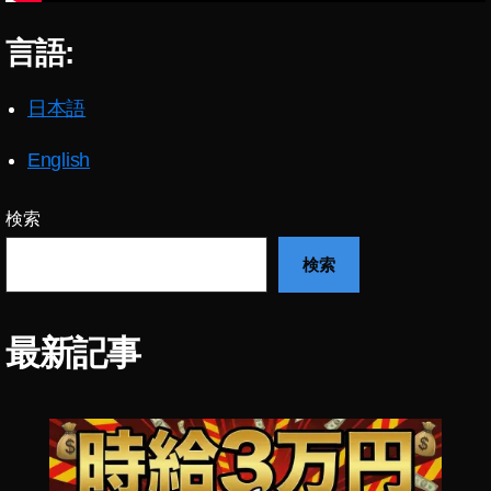
プ
ー
ッ
0
デ
ブ
タ
言語:
2
ー
ル
ー
2
,
ト
ー
最
ツ
最
新
日本語
イ
新
情
ッ
,
報
English
タ
ツ
,
ー
イ
ツ
ア
ッ
検索
イ
ッ
タ
ッ
プ
検索
ー
タ
デ
ニ
ー
ー
ュ
最
ト
ー
最新記事
新
最
ス
機
新
速
能
,
報
,
ツ
,
ツ
イ
ツ
イ
ッ
イ