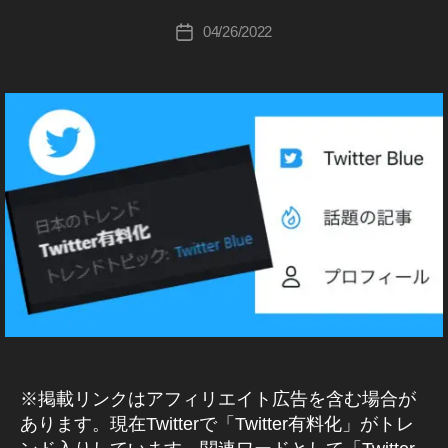
ー
er
E
T
wi
ー
ラ
c
投
R
ト
新
wi
tt
04/26/2022
投
ー
B
hi
稿
,
機
tt
er
稿
,
L
Ta
者
T
能
er
新
U
日
ツ
k
wi
E
,
マ
機
イ
a
tt
T
T
ー
能
ッ
h
W
er
wi
ケ
2
タ
IT
a
最
tt
テ
0
ー
T
s
新
er
E
ィ
2
ア
hi
R
情
新
ン
2
,
ッ
(
報
機
グ
T
プ
ツ
,
能
,
wi
イ
デ
T
ッ
2
T
tt
ー
タ
wi
0
wi
er
ト
ー
tt
2
tt
最
)
,
er
2
,
er
新
ツ
ニ
最
T
マ
ア
ュ
イ
ー
新
wi
ー
ッ
ッ
ス
※掲載リンクはアフィリエイト広告を含む場合が
機
tt
ケ
プ
タ
能
あります。現在Twitterで「Twitter有料化」がトレ
er
テ
デ
ー
,
最
ィ
ー