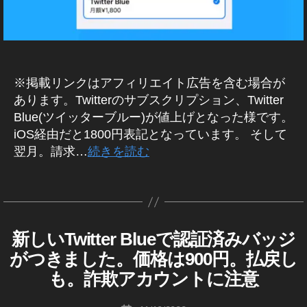
er
T
R
2
e
er
新
(
wi
2
,
w
ア
機
ツ
tt
T
fe
ッ
イ
能
er
wi
ッ
at
プ
2
タ
サ
tt
ur
デ
0
ー
※掲載リンクはアフィリエイト広告を含む場合が
ブ
er
e
ー
2
)
あります。Twitterのサブスクリプション、Twitter
ス
ア
2
ト
2
,
ニ
ク
ッ
Blue(ツイッターブルー)が値上げとなった様です。
0
2
ュ
T
リ
ー
プ
2
0
iOS経由だと1800円表記となっています。 そして
wi
ス
プ
デ
2
,
2
翌月。請求…
続きを読む
tt
シ
ー
T
2
,
er
ョ
ト
wi
T
最
タ
作
ン
,
tt
wi
新
グ
成
,
T
er
tt
ア
者
T
wi
u
er
ッ
:
新しいTwitter Blueで認証済みバッジ
wi
T
カ
tt
p
ア
プ
K
W
tt
テ
er
d
ッ
がつきました。価格は900円。払戻し
デ
o
IT
er
ゴ
ア
at
プ
T
ー
u
も。詐欺アカウントに注意
ニ
リ
ッ
E
e
,
デ
ト
ki
R
ュ
ー
プ
T
ー
,
c
投
(