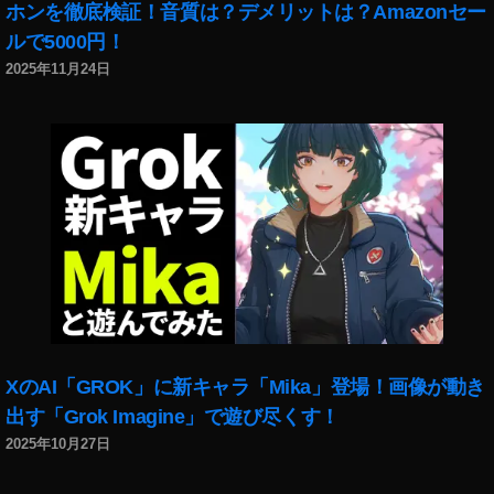
ホンを徹底検証！音質は？デメリットは？Amazonセー
タ
新
ルで5000円！
ー
機
新
2025年11月24日
能
機
2
能
0
,
2
ツ
2
,
イ
ツ
ッ
イ
タ
ッ
ー
タ
新
ー
機
最
能
新
2
ア
0
XのAI「GROK」に新キャラ「Mika」登場！画像が動き
ッ
2
プ
出す「Grok Imagine」で遊び尽くす！
2
,
デ
2025年10月27日
ツ
ー
イ
ト