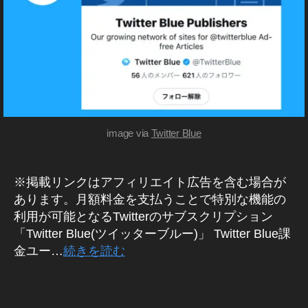
R
s
wi
er
能
T
最
(
hi
tt
最
2
wi
ツ
新
er
イ
新
0
tt
,
ッ
(
機
2
er
ツ
タ
ツ
能
2
,
最
ー
イ
イ
,
)
T
新
ッ
ッ
T
wi
機
ニ
タ
タ
ュ
wi
tt
能
ー
ー
ー
tt
er
2
image via
Twitter Blue
ニ
ス
)
,
er
最
0
ュ
T
最
新
2
ー
wi
新
ア
2
,
ス
※掲載リンクはアフィリエイト広告を含む場合が
tt
機
ッ
T
速
あります。月額料金を支払うことで特別な機能の
er
能
プ
wi
報
利用が可能となるTwitterのサブスクリプション
有
2
デ
tt
,
「Twitter Blue(ツイッターブルー)」 Twitter Blue課
料
0
ー
er
ツ
プ
金ユー…
続きを読む
2
ト
認
イ
ラ
2
,
,
証
ッ
ン
T
タ
T
バ
タ
,
wi
グ
wi
ッ
ー