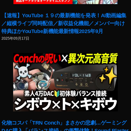
2
,
0
ツ
【速報】YouTube １９の最新機能を発表！AI動画編集
2
イ
／縦横ライブ同時配信／新収益化機能／メンバー向け
2
,
ッ
ツ
特典ほかYouTube新機能最新情報2025年9月
タ
イ
ー
2025年09月17日
ッ
ブ
タ
ル
ー
ー
運
,
用
ニ
,
ュ
ツ
ー
イ
ス
ッ
速
タ
報
ー
,
ブ
新
ル
機
化物コスパ「TRN Conch」まさかの悲劇…ゲーミング
ー
能
DAC購入「バランス接続」の衝撃体験！Sound Blaster