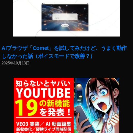
報
,
,
ツ
ツ
イ
イ
ッ
ッ
タ
タ
ー
ー
最
最
新
AIブラウザ「Comet」を試してみたけど、うまく動作
新
機
しなかった話（ボイスモードで改善？）
機
能
2025年10月13日
能
2
,
0
ツ
2
イ
2
,
ッ
ツ
タ
イ
ー
ッ
最
タ
新
ー
機
運
能
用