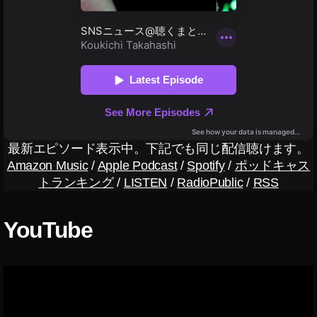
2
tt
イ
新
プ
0
er
ッ
機
リ
2
有
タ
能
,
2
,
料
ラ
2
ツ
ツ
版
ー
0
イ
イ
,
,
2
ッ
ッ
ア
ツ
2
,
タ
タ
プ
イ
T
ラ
ー
リ
ッ
wi
ー
新
最新エピソード表示中。下記でも同じ配信聴けます。
,
タ
tt
,
機
Amazon Music
/
Apple Podcast
/
Spotify
/
ポッドキャス
ツ
ー
er
ツ
能
トランキング
/
LISTEN
/
RadioPublic
/
RSS
イ
ア
運
イ
,
ッ
ッ
用
ッ
ツ
タ
プ
,
タ
イ
YouTube
ラ
デ
T
ー
ッ
ー
ー
wi
ブ
タ
,
ト
tt
ル
ー
ツ
,
er
ー
新
イ
ツ
(
機
ッ
イ
ツ
能