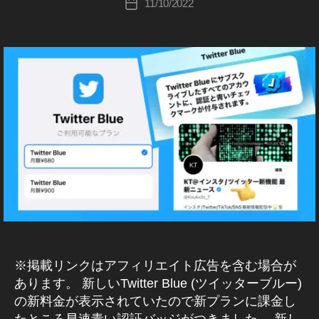
11/10/2022
ー
投
デ
wi
ト
T
ツ
hi
稿
ス
稿
ー
tt
イ
最
wi
Ta
者
ッ
速
日
ト
er
新
tt
k
タ
報
2
u
,
er
a
ー
,
0
p
T
)
最
h
T
2
d
wi
ニ
新
a
wi
2
,
ュ
at
tt
情
s
ー
tt
T
e
er
報
hi
ス
er
wi
2
ニ
,
マ
tt
0
ュ
T
ー
er
2
ー
wi
ケ
ア
2
,
ス
tt
テ
ッ
T
速
er
ィ
プ
wi
報
最
ン
デ
tt
,
新
グ
ー
er
T
機
,
ト
ア
wi
能
※掲載リンクはアフィリエイト広告を含む場合が
T
最
ッ
tt
,
あります。 新しいTwitter Blue (ツイッターブルー)
wi
新
プ
er
T
の新料金が表示されていたので新プランに課金し
tt
,
デ
マ
wi
er
たところ早速青い認証バッジがつきました。 新し
T