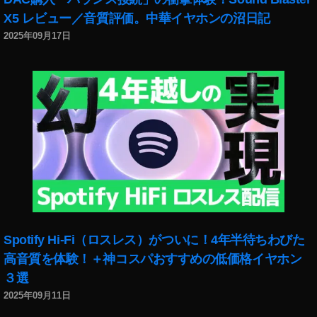
,
X5 レビュー／音質評価。中華イヤホンの沼日記
新
2025年09月17日
機
能
2
0
2
2
,
最
新
情
報
,
最
新
Spotify Hi-Fi（ロスレス）がついに！4年半待ちわびた
機
能
高音質を体験！＋神コスパおすすめの低価格イヤホン
,
３選
最
2025年09月11日
新