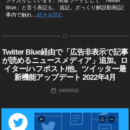
ンド入りしています。関連ワードとして「Twitter
ア
T
新
ン
ト
Blue」と言う表記も。 追記。ざっくり解説動画(記
ッ
wi
ア
グ
,
プ
事内で触れ…
続きを読む
tt
ッ
2
T
デ
er
プ
0
wi
ー
タ
最
デ
2
tt
ト
グ
作
新
ー
2
,
er
2
成
機
ト
T
最
0
者
能
Twitter Blue経由で「広告非表示で記事
T
カ
,
wi
新
2
W
:
2
テ
T
tt
情
が読めるニュースメディア」追加。ロ
2
,
I
K
0
ゴ
wi
er
報
ツ
T
イター/ハフポスト/他。ツイッター最
o
2
リ
tt
新
T
,
イ
u
E
2
,
新機能アップデート 2022年4月
ー
er
機
T
ッ
R
ki
T
最
能
wi
タ
B
c
投
wi
新
,
tt
L
04/05/2022
ー
投
hi
稿
tt
U
情
T
er
ア
稿
E
Ta
者
er
報
wi
最
ッ
日
T
k
運
,
tt
新
プ
W
a
用
T
er
機
デ
IT
h
,
wi
新
能
T
ー
a
E
T
tt
機
,
ト