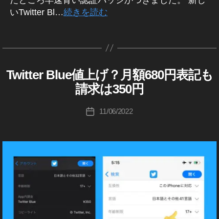
ー
ー
tt
マ
wi
いTwitter Bl…
続きを読む
ト
ケ
er
作
ー
tt
,
テ
最
成
ケ
er
T
ィ
タ
新
者
テ
ニ
wi
ン
グ
機
:
ィ
ュ
tt
グ
能
K
ン
ー
er
,
2
Twitter Blue値上げ？月額680円表記も
T
カ
o
グ
ス
ア
T
0
W
テ
u
2
請求は350円
速
ッ
wi
IT
2
ゴ
ki
0
報
T
プ
tt
2
,
リ
E
c
2
投
,
デ
er
T
11/06/2022
投
R
ー
hi
2
,
稿
T
ー
マ
wi
(
稿
Ta
T
者
wi
ト
ー
ツ
tt
日
k
wi
イ
tt
2
ケ
er
ッ
a
tt
er
0
テ
運
タ
h
er
マ
2
ィ
ー
用
a
新
)
ー
2
,
ン
,
s
機
ケ
ニ
T
グ
T
ュ
hi
能
テ
wi
2
wi
ー
,
ィ
tt
0
tt
ス
T
ン
er
2
er