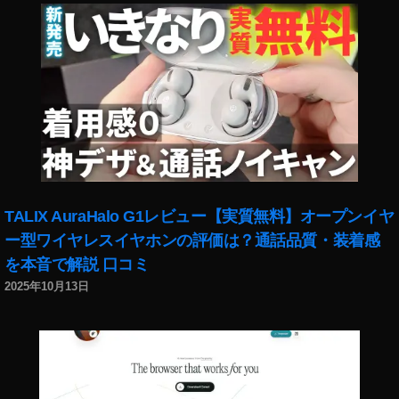
ッ
,
タ
ツ
ー
イ
最
ッ
新
タ
ア
ー
ッ
最
プ
新
デ
情
ー
報
ト
,
TALIX AuraHalo G1レビュー【実質無料】オープンイヤ
,
ツ
ー型ワイヤレスイヤホンの評価は？通話品質・装着感
ツ
イ
を本音で解説 口コミ
イ
ッ
ッ
タ
2025年10月13日
タ
ー
ー
最
最
新
新
機
情
能