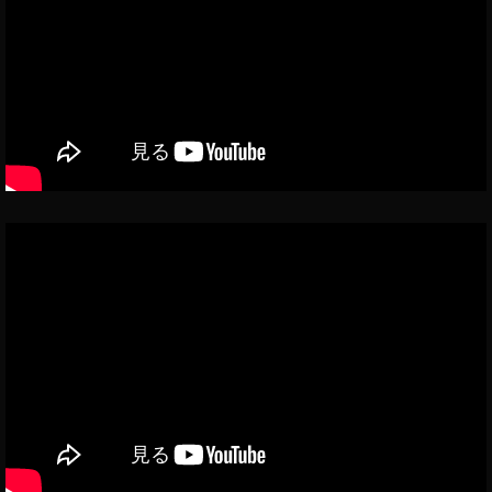
タ
ッ
イ
2
ー
タ
ッ
0
ア
ー
タ
2
ッ
ア
ー
2
,
プ
ッ
)
,
ツ
デ
プ
ア
イ
ー
デ
プ
ッ
ト
ー
リ
タ
,
ト
,
ー
ツ
2
ツ
最
イ
0
イ
新
ッ
2
ッ
ア
タ
2
,
タ
ッ
ー
ツ
ラ
プ
ア
イ
ー
デ
ッ
ッ
,
ー
プ
タ
ツ
ト
デ
ー
イ
,
ー
ア
ッ
ツ
ト
ッ
タ
イ
2