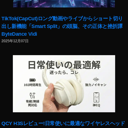
グ
ィ
ッ
,
ン
タ
ツ
グ
ー
TikTok(CapCut)ロング動画やライブからショート切り
イ
2
ブ
出し新機能「Smart Split」の頭脳、その正体と挫折譚
ッ
0
ル
タ
2
ByteDance Vidi
ー
ー
2
,
2025年12月07日
マ
ツ
ー
イ
ケ
ッ
テ
タ
ィ
ー
ン
新
グ
機
2
能
0
,
2
ツ
2
,
イ
ツ
ッ
イ
タ
QCY H3Sレビュー!日常使いに最適なワイヤレスヘッド
ッ
ー