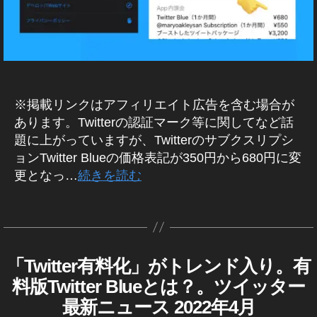
wi
グ
ア
2
,
(
tt
,
ッ
T
ツ
er
T
プ
wi
イ
新
wi
デ
tt
ッ
機
tt
ー
er
タ
能
er
ト
公
ー
2
マ
※掲載リンクはアフィリエイト広告を含む場合が
最
式
)
,
0
ー
新
マ
あります。Twitterの認証マーク等に関してなど話
ア
2
ケ
,
ー
題に上がっていますが、Twitterのサブクスリプシ
ッ
2
,
テ
T
ク
プ
ョンTwitter Blueの価格表記が350円から680円に変
T
ィ
wi
,
ル
更となっ…
続きを読む
wi
ン
tt
T
,
tt
グ
er
wi
ア
タ
作
er
2
ニ
tt
プ
グ
成
最
0
ュ
er
リ
者
新
2
ー
新
,
:
ア
2
,
ス
機
「Twitter有料化」がトレンド入り。有
T
カ
ツ
K
ッ
W
T
速
能
テ
イ
料版Twitter Blueとは？。ツイッター
o
I
プ
wi
報
,
ゴ
ッ
T
u
最新ニュース 2022年4月
デ
tt
,
T
リ
T
タ
ki