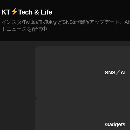
ル
KT
Tech & Life
フ
ァ
インスタ/Twitter/TikTokなどSNS新機能/アップデート、
7
トニュースを配信中
R
4
安
い
,
ア
SNS／AI
ル
フ
ァ
7
R
4
最
Gadgets
安