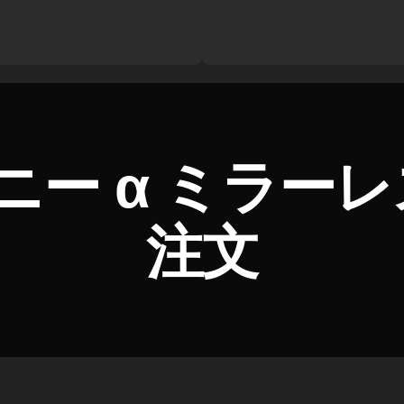
ニー α ミラー
注文