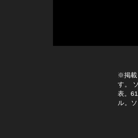
,
ア
ル
フ
ァ
7
R
4
通
販
※掲載
,
ア
す。 
ル
表。6
フ
ル。ソ
ァ
7
R
タ
Ⅳ
グ
,