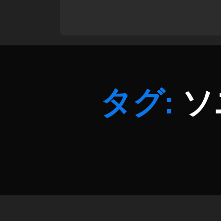
値
,
ア
ル
フ
ァ
7
R
タグ:
ソ
4
最
新
情
報
,
ア
ル
フ
ァ
7