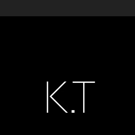
T
稿
者
a
日
k
a
h
a
s
hi