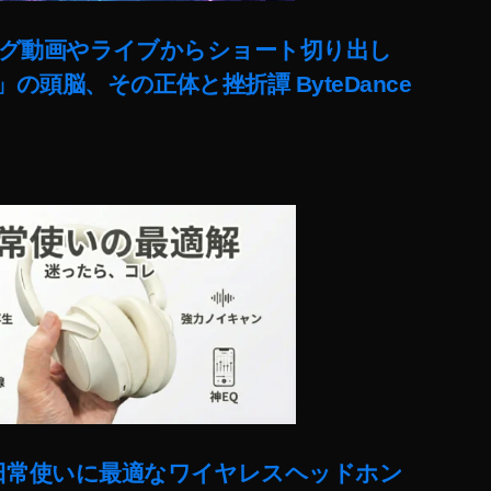
ut)ロング動画やライブからショート切り出し
lit」の頭脳、その正体と挫折譚 ByteDance
ー!日常使いに最適なワイヤレスヘッドホン