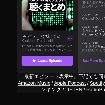
ネ
ッ
ト
シ
ョ
ッ
プ
,
ア
ル
フ
ァ
7
最新エピソード表示中。下記でも同
R
Amazon Music
/
Apple Podcast
/
Spotify
Ⅳ
ンキング
/
LISTEN
/
RadioPu
予
約
,