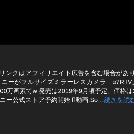
リンクはアフィリエイト広告を含む場合があ
ソニーがフルサイズミラーレスカメラ「α7R IV
100万画素てw 発売は2019年9月頃予定、価格は3
ニー公式ストア予約開始 動画:So…
続きを読