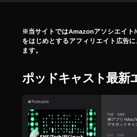
ア
ル
フ
ァ
※当サイトではAmazonアソシエイト/
7
をはじめとするアフィリエイト広告に
R
Ⅳ
ます。
ス
ペ
ッ
ポッドキャスト最新
ク
,
ア
ル
フ
ァ
7
R
Ⅳ