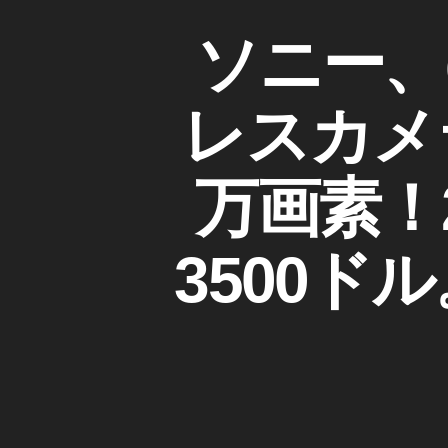
R
S
カ
ソニー、α
4
O
テ
注
N
ゴ
文
Y
リ
レスカメラ
,
S
ー
ア
O
N
ル
Y
万画素！2
フ
カ
ァ
メ
ラ
7
/
3500ド
R
レ
4
ン
ズ
発
売
Α
7
い
R
つ
Ⅳ
,
カ
ア
メ
ル