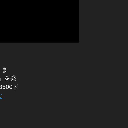
りま
」を発
500ド
む