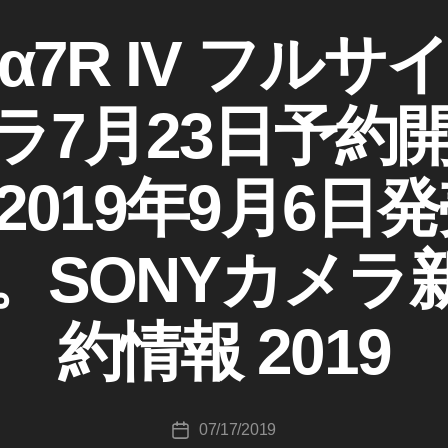
7R IV フル
7月23日予約開
019年9月6日
作
成
ル。SONYカメ
者
:
K
約情報 2019
o
u
ki
c
投
07/17/2019
hi
投
稿