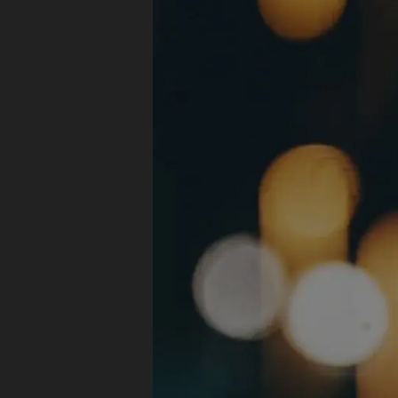
ー
モ
情
ト
バ
報
2
イ
2
0
ル
0
1
検
1
9
,
索
9
,
G
結
S
o
果
E
o
ア
O
gl
ッ
速
e
プ
報
モ
デ
,
バ
ー
U
イ
ト
R
ル
,
L
検
G
検
索
o
査
結
o
ツ
果
gl