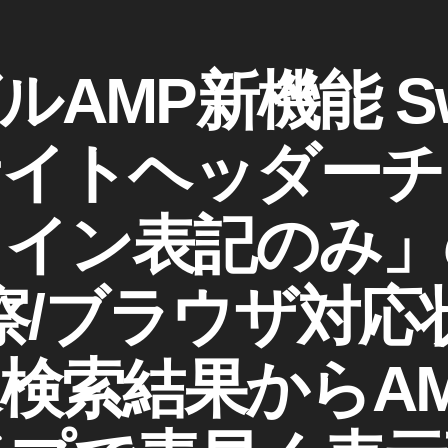
AMP新機能 Swi
t「サイトヘッダー
メイン表記のみ」
察/ブラウザ対応
検索結果からA