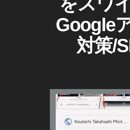
をスワ
結
G
G
発
O
果
o
O
生
新
Goog
o
G
,
機
L
gl
U
E
能
e
A
R
,
対策/S
モ
M
L
G
P
バ
検
ペ
o
イ
ー
査
o
ル
ジ
ツ
gl
検
S
ー
e
索
E
ル
モ
O
結
障
/
バ
果
検
害
イ
ニ
索
,
ル
エ
ュ
U
ン
検
ー
ジ
R
索
ス
ン
L
結
対
2
検
策
果
0