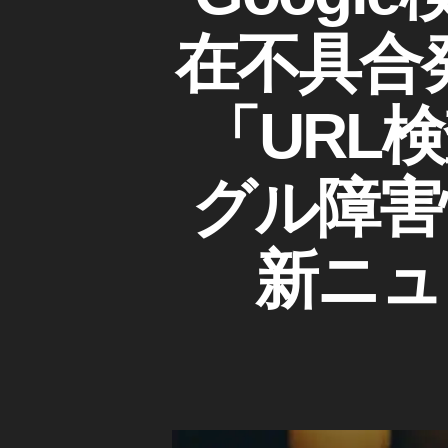
O
G
ゴ
新
G
,
o
リ
L
在不具合
ニ
G
ー
o
E
ュ
o
gl
S
ー
o
E
e
「URL
ス
gl
O
モ
,
/
e
バ
検
S
モ
索
イ
グル障害
E
バ
エ
ル
O
ン
イ
検
ジ
最
ル
ン
索
新ニュ
新
検
対
結
情
策
索
果
報
結
不
,
,
具
果
G
合
S
ア
/
o
E
ッ
障
o
O
害
プ
gl
情
最
デ
報
e
新