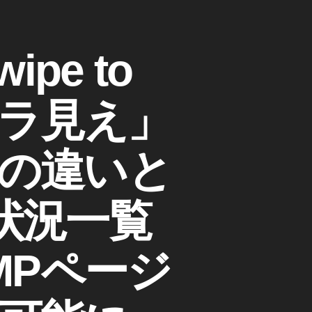
pe to
チラ見え」
の違いと
状況一覧
MPページ