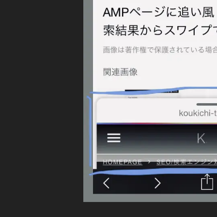
査
新
S
1
ツ
W
機
9
,
IP
ー
能
E
G
ル
2
T
o
障
O
0
o
VI
害
1
SI
gl
情
9
,
T(
e
報
ス
G
モ
ワ
,
o
イ
バ
U
o
プ
イ
R
で
gl
ル
閲
L
e
覧
検
検
モ
)
索
査
バ
結
ツ
イ
果
ー
ル
新
ル
検
機
障
索
能
害
結