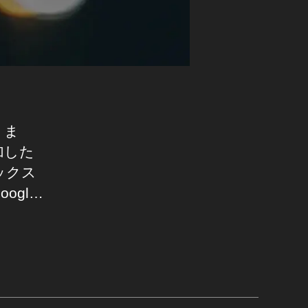
りま
加した
ックス
ogl…