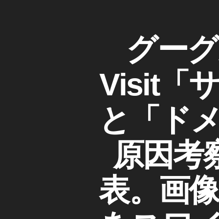
9
,
検
ュ
G
査
ー
o
ツ
ス
G
カ
グーグル
o
ー
2
O
テ
gl
O
ル
0
ゴ
e
G
不
1
リ
L
Visi
モ
具
ー
9
,
E
バ
合
G
G
イ
,
O
o
と「ド
ル
O
U
o
検
G
R
gl
L
索
L
E
e
原因考
結
A
検
モ
果
M
査
バ
P
ニ
ツ
ス
イ
表。画像
ュ
ト
ー
ル
ー
ー
ル
検
リ
ス
問
ー
索
,
題