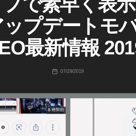
イプで素早く表示
作
成
leアップデートモ
者
:
K
EO最新情報 20
o
u
ki
c
投
07/29/2019
hi
投
稿
T
稿
者
a
日
k
a
h
a
s
hi