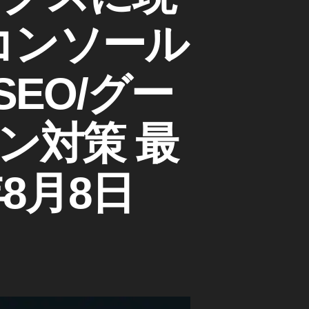
コンソール
EO/グー
ン対策 最
8月8日