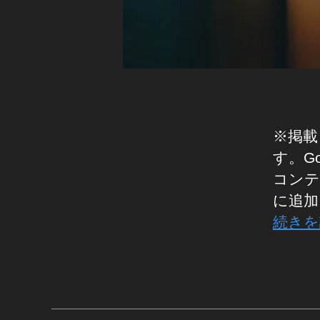
ー
ニ
e
ル
ュ
モ
,
ー
バ
U
ス
イ
R
,
ル
L
G
検
検
o
索
査
o
※掲載
結
ツ
gl
果
す。G
ー
e
ア
ル
コンテ
モ
ッ
お
バ
に追加
プ
か
イ
続きを
デ
し
ル
ー
い
検
ト
,
タ
索
2
U
グ
結
0
R
果
1
L
ニ