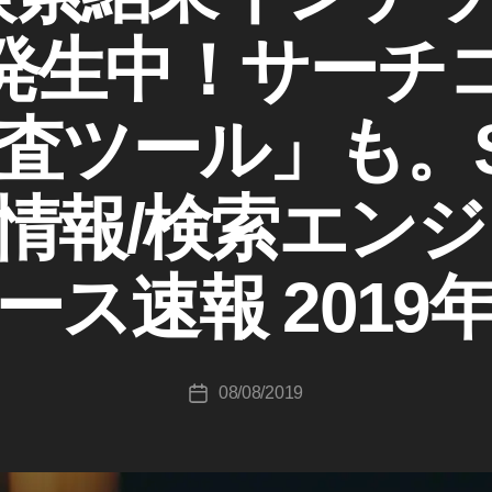
発生中！サーチ
検査ツール」も。S
作
成
情報/検索エンジ
者
:
K
ース速報 2019年
o
u
ki
c
投
08/08/2019
hi
投
稿
T
稿
者
a
日
k