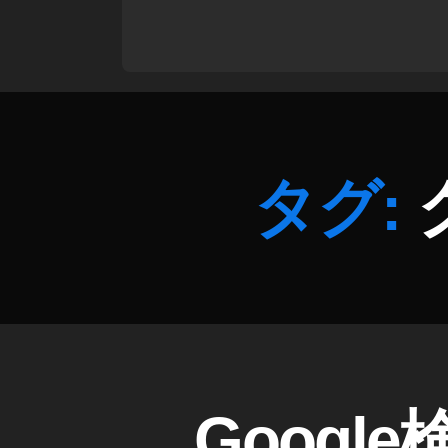
害
G
gl
発
o
e
生
o
最
,
gl
新
S
e
情
E
モ
報
O
,
バ
2
S
イ
タグ:
0
E
ル
1
O
検
9
,
ニ
索
G
ュ
結
o
ー
果
o
ス
ア
gl
,
ッ
e
S
プ
速
E
デ
報
G
カ
Goog
O
ー
,
O
テ
最
ト