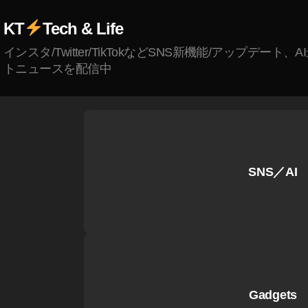
検
機
e
索
KT
Tech & Life
能
障
日
2
害
インスタ/Twitter/TikTokなどSNS新機能/アップデート、
本
0
情
トニュースを配信中
,
1
報
G
9
,
,
o
G
S
o
o
e
gl
o
ar
e
gl
c
モ
SNS／AI
e
h
バ
最
C
イ
新
o
ル
情
n
検
報
s
索
,
ol
結
G
e
果
o
Gadgets
障
,
o