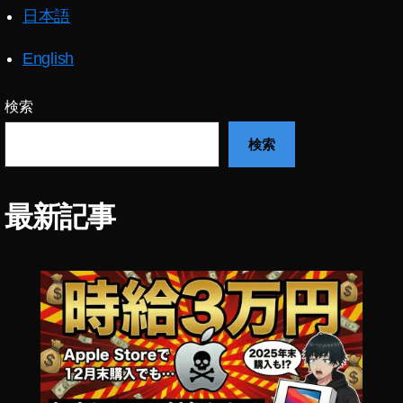
日本語
配
信
開
English
始
,
検索
音
声
検索
S
N
S
,
最新記事
音
声
チ
ャ
ッ
ト