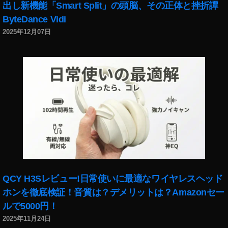
出し新機能「Smart Split」の頭脳、その正体と挫折譚
ByteDance Vidi
2025年12月07日
QCY H3Sレビュー!日常使いに最適なワイヤレスヘッド
ホンを徹底検証！音質は？デメリットは？Amazonセー
ルで5000円！
2025年11月24日