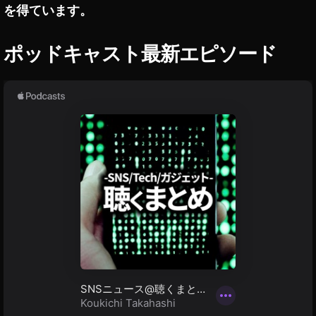
を得ています。
ハ
ウ
ス
ポッドキャスト最新エピソード
A
n
dr
oi
d
,
ク
ラ
ブ
ハ
ウ
ス
A
n
dr
oi
d
い