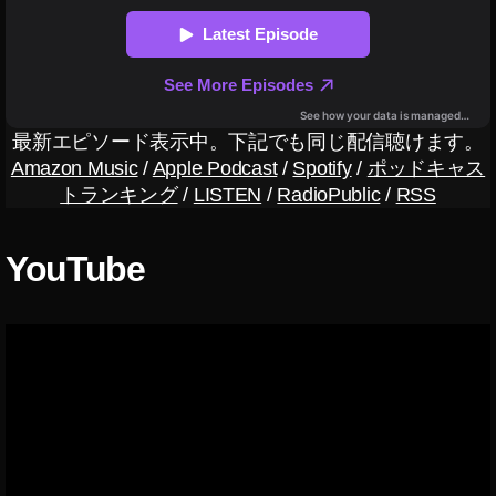
つ
,
ク
ラ
ブ
ハ
最新エピソード表示中。下記でも同じ配信聴けます。
ウ
Amazon Music
/
Apple Podcast
/
Spotify
/
ポッドキャス
ス
トランキング
/
LISTEN
/
RadioPublic
/
RSS
A
n
dr
YouTube
oi
d
公
開
,
ク
ラ
ブ
ハ