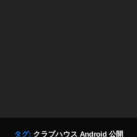
h
o
u
s
e
A
n
dr
oi
d
い
つ
,
Cl
u
b
h
o
u
s
タグ:
クラブハウス Android 公開
e