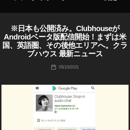
A
n
作
dr
成
oi
者
※日本も公開済み。Clubhouseが
C
カ
d
L
:
テ
Androidベータ版配信開始！まずは米
招
U
K
ゴ
B
待
国、英語圏、その後他エリアへ。クラ
o
リ
H
,
u
O
ブハウス 最新ニュース
ー
S
U
ki
S
N
c
投
E
05/10/2021
投
S
,
hi
稿
ビ
稿
S
Ta
者
ジ
日
o
ネ
k
ci
ス
a
/
al
h
マ
M
a
ー
e
ケ
s
テ
di
hi
ィ
a
,
ン
ア
グ