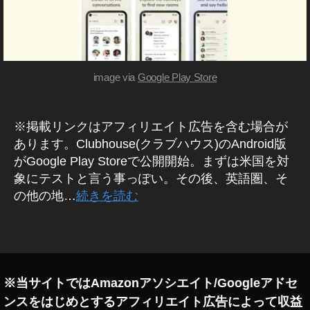
プ
ポ
リ
ッ
ド
,
キ
ア
ャ
プ
ス
image via
Google Play Store
ト
リ
/
,
ラ
ク
ジ
※掲載リンクはアフィリエイト広告を含む場合が
ラ
オ
/
ハ
あります。Clubhouse(クラブハウス)のAndroid版
音
,
がGoogle Play Storeで公開開始。まずは米国を対
声
ク
配
象にテストと言う事っぽい。その後、英語圏、そ
信
ラ
の他の地…
続きを読む
ブ
ハ
タ
ウ
グ
ス
,
ク
※当サイトではAmazonアソシエイト/Googleアドセ
ラ
ンスをはじめとするアフィリエイト広告によって収益
ブ