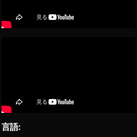
ウ
ス
A
n
dr
oi
d
招
待
,
ク
ラ
ブ
ハ
ウ
ス
A
n
dr
言語:
oi
d