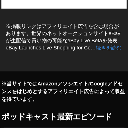
B
a
y
ラ
イ
※掲載リンクはアフィリエイト広告を含む場合が
ブ
あります。世界のネットオークションサイトeBay
シ
が生配信で買い物の可能なeBay Live Betaを発表
ョ
eBay Launches Live Shopping for Co…
続きを読む
ッ
ピ
タ
ン
グ
グ
,
イ
※当サイトではAmazonアソシエイト/Googleアドセ
ー
ンスをはじめとするアフィリエイト広告によって収益
ベ
を得ています。
イ
,
イ
ポッドキャスト最新エピソード
ー
ベ