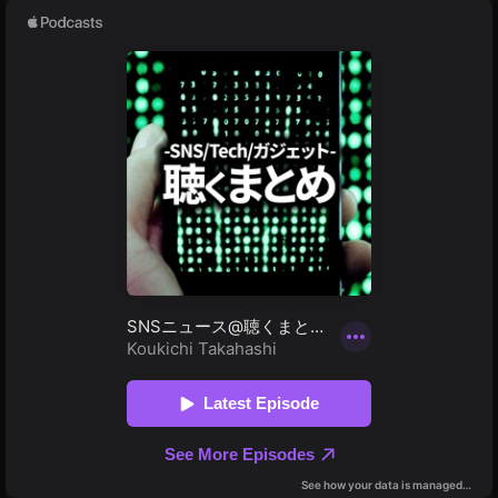
イ
ラ
イ
ブ
,
オ
ー
ク
シ
ョ
ン