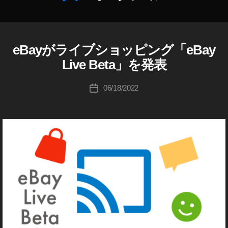
成
者
:
K
eBayがライブショッピング「eBay
E
カ
o
B
テ
u
Live Beta」を発表
A
ゴ
ki
Y
リ
c
投
ニ
06/18/2022
投
ー
ュ
hi
稿
e
稿
ー
Ta
者
B
日
ス
k
ay
a
,
h
e
a
B
s
a
hi
y
Li
v
e
,
e