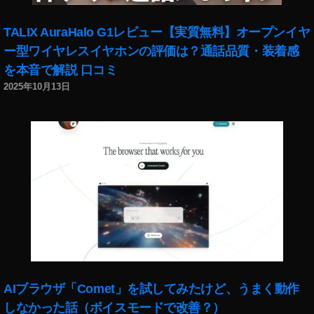
TALIX AuraHalo G1レビュー【実質無料】オープンイヤ
ー型ワイヤレスイヤホンの評価は？通話品質・装着感
を本音で解説 口コミ
2025年10月13日
AIブラウザ「Comet」を試してみたけど、うまく動作
しなかった話（ボイスモードで改善？）