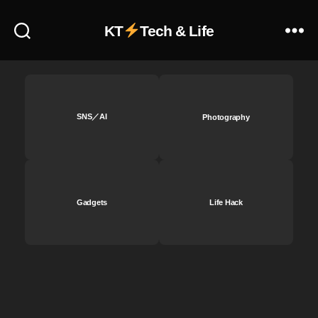
KT
Tech & Life
SNS／AI
Photography
Gadgets
Life Hack