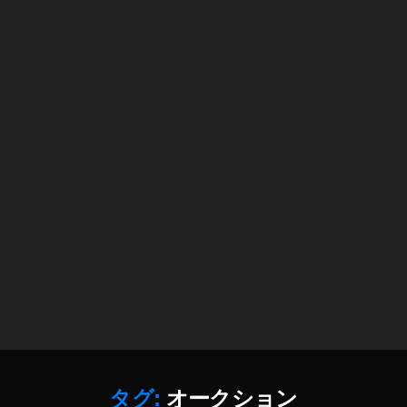
タグ:
オークション
作