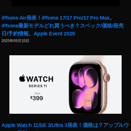
iPhone Air発表！iPhone 17/17 Pro/17 Pro Max。
iPhone最新モデルどれ買うべき？スペック/価格/発売
日/予約情報。Apple Event 2025
2025年09月10日
Apple Watch 11/SE 3/Ultra 3発表！価格は？アップルウ