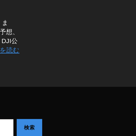
りま
 予想、
DJI公
を読む
検索