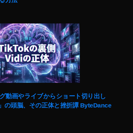
ut)ロング動画やライブからショート切り出し
lit」の頭脳、その正体と挫折譚 ByteDance