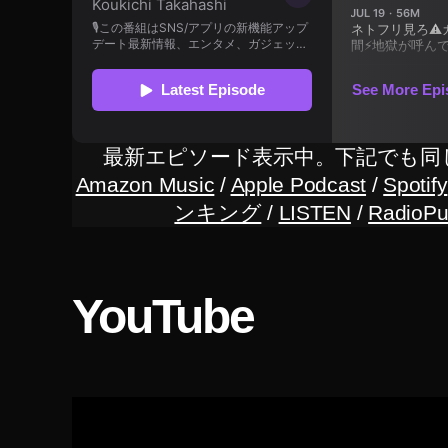
,
O
s
m
o
M
最新エピソード表示中。下記でも同
o
Amazon Music
/
Apple Podcast
/
Spotify
bi
ンキング
/
LISTEN
/
RadioPu
le
3
最
安
YouTube
値
,
O
s
m
o