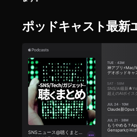
o
M
o
ポッドキャスト最新
bi
le
3
噂
,
O
s
m
o
M
o
bi
le
3
安
い