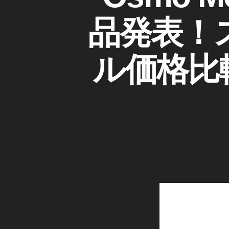
I
ゴ
格
D
リ
,
品発表！
JI
ー
O
O
S
s
M
m
ル価格比較
O
o
M
O
M
B
o
I
bi
L
E
le
3
3
カ
価
メ
格
ラ
比
/
レ
較
ン
,
ズ
O
ジ
s
ン
m