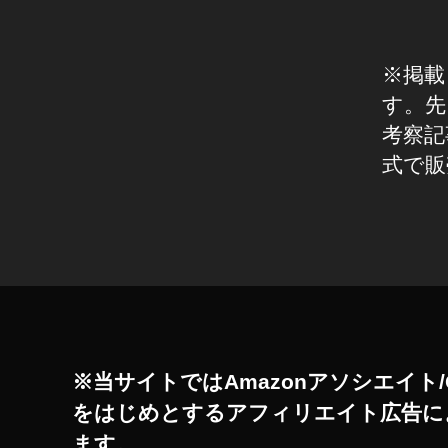
動
画
,
※掲載
O
s
す。先
m
考察記事
o
式で販
M
o
bi
タ
le
グ
3
取
扱
店
,
※当サイトではAmazonアソシエイト/
O
をはじめとするアフィリエイト広告に
s
m
ます。