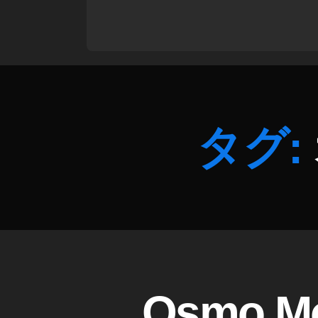
o
M
o
bi
le
3
仕
様
タグ:
,
O
s
m
o
M
o
bi
le
3
D
カ
Osmo M
J
テ
価