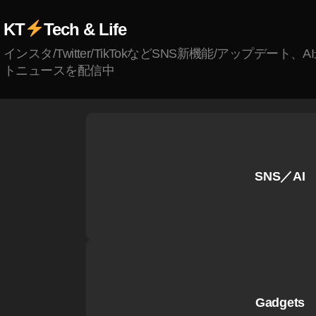
s
KT
Tech & Life
m
o
インスタ/Twitter/TikTokなどSNS新機能/アップデート、
M
トニュースを配信中
o
bi
le
3
予
約
SNS／AI
開
始
時
期
,
O
s
Gadgets
m