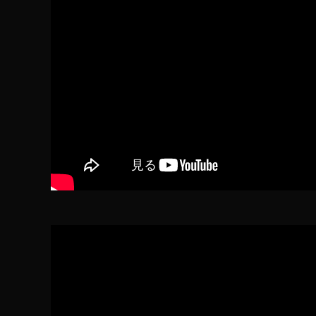
M
o
bi
le
3
最
新
情
報
,
O
s
m
o
M
o
bi
le
3