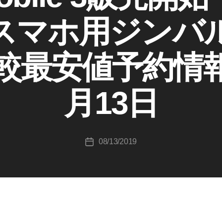
スマホ用ジンバ
作
成
最安値予約情報 
者
:
K
月13日
o
u
ki
c
投
08/13/2019
hi
投
稿
T
稿
者
a
日
k
a
h
a