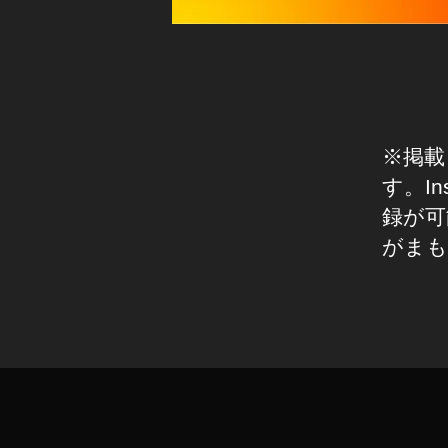
情
,
報
イ
イ
ン
ン
ス
ス
タ
タ
グ
ア
ラ
※掲載
ム
ッ
最
プ
す。I
新
デ
機
録が可
能
ー
がまも
ト
ニ
ュ
2
ー
0
タ
ス
2
グ
2
,
イ
ン
ス
タ