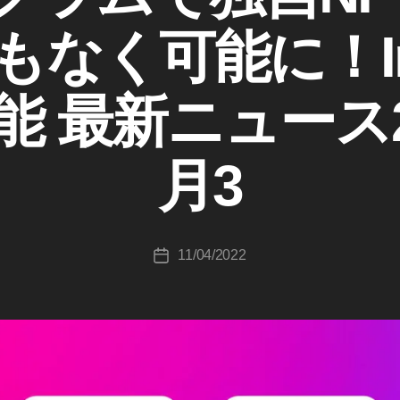
なく可能に！Ins
作
成
能 最新ニュース2
者
:
K
月3
o
u
ki
c
投
11/04/2022
hi
投
稿
T
稿
者
a
日
k
a
h
a