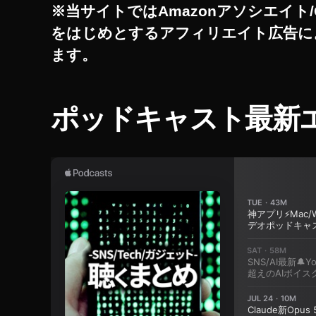
※当サイトではAmazonアソシエイト/
ア
をはじめとするアフィリエイト広告に
ッ
プ
ます。
デ
ー
ト
ポッドキャスト最新
最
新
,
イ
ン
ス
タ
ニ
ュ
ー
ス
速