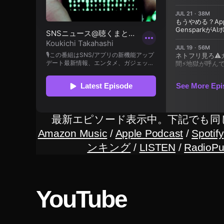
報
,
イ
ン
ス
タ
新
機
能
,
最新エピソード表示中。下記でも同
イ
Amazon Music
/
Apple Podcast
/
Spotify
ン
ンキング
/
LISTEN
/
RadioPu
ス
タ
新
機
YouTube
能
2
0