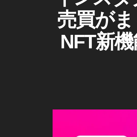
S
ゴ
T
機
リ
A
売買がまも
能
ー
G
,
R
A
イ
M
NFT新機
ン
(
ス
イ
ン
タ
ス
N
タ
F
グ
ラ
T
ム
販
)
売
W
機
E
能
B
/S
,
N
イ
S
ン
マ
ー
ス
ケ