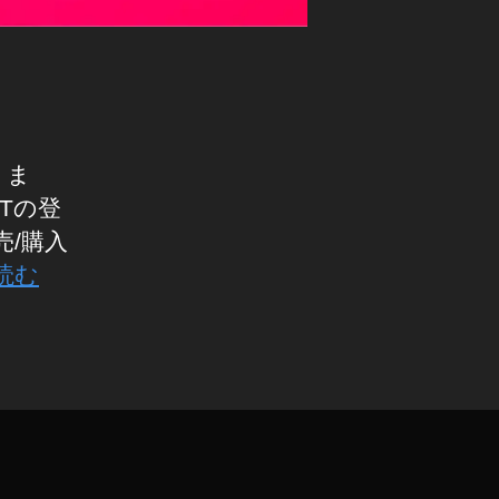
りま
FTの登
売/購入
読む