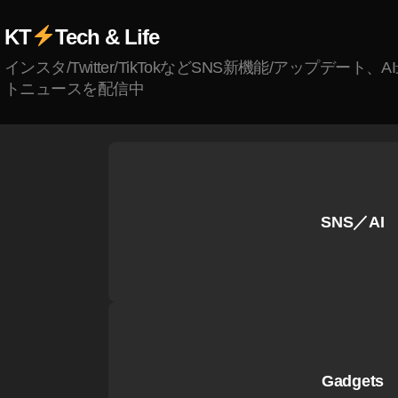
2
,
S
KT
Tech & Life
N
インスタ/Twitter/TikTokなどSNS新機能/アップデート、
S
トニュースを配信中
ニ
ュ
ー
ス
速
報
,
SNS／AI
S
N
S
最
新
ニ
ュ
Gadgets
ー