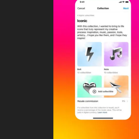
タ
テ
N
ィ
ン
F
グ
T
ア
購
プ
入
リ
機
イ
能
ン
,
ス
タ
イ
グ
ン
ラ
ス
ム
最
タ
新
ア
ニ
ッ
ュ
ー
プ
ス
デ
/
ー
最
新
ト