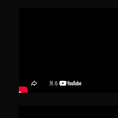
2
2
,
イ
ン
ス
タ
最
新
ア
ッ
プ
デ
ー
ト
,
イ
ン
ス
タ