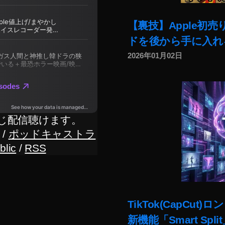
【裏技】Apple初
ドを後から手に入れ
2026年01月02日
じ配信聴けます。
/
ポッドキャストラ
blic
/
RSS
TikTok(CapC
新機能「Smart Sp