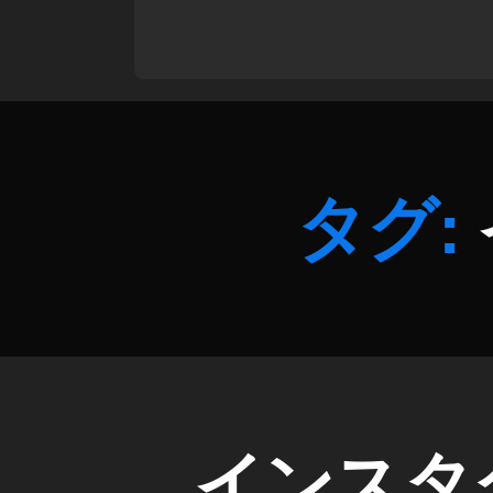
ス
,
S
N
S
最
新
タグ:
情
報
,
イ
ン
ス
タ
N
F
T
I
カ
インスタ
作
N
テ
成