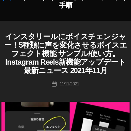
イ
手順
ン
ス
タ
リ
作
ー
インスタリールにボイスチェンジャ
I
カ
成
N
ル
テ
者
ー！5種類に声を変化させるボイスエ
S
ボ
ゴ
:
T
フェクト機能 サンプル/使い方。
イ
リ
A
K
ス
G
Instagram Reels新機能アップデート
ー
o
R
チ
u
最新ニュース 2021年11月
A
ェ
ki
M
ン
R
c
投
11/11/2021
投
E
ジ
hi
稿
E
稿
ャ
Ta
者
L
日
ー
S
k
で
I
a
き
N
h
S
な
a
T
い
s
A
,