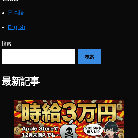
イ
ン
日本語
ス
タ
English
リ
ー
ル
検索
ボ
検索
イ
ス
チ
ェ
最新記事
ン
ジ
ャ
ー
出
す
方
法