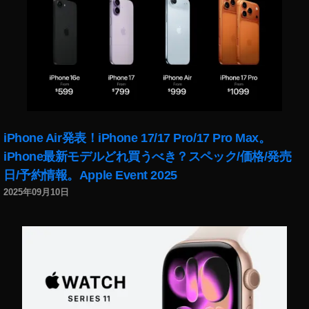
ン
ス
タ
リ
ー
ル
ボ
イ
チ
iPhone Air発表！iPhone 17/17 Pro/17 Pro Max。
ェ
iPhone最新モデルどれ買うべき？スペック/価格/発売
ン
日/予約情報。Apple Event 2025
で
き
2025年09月10日
な
い
,
イ
ン
ス
タ