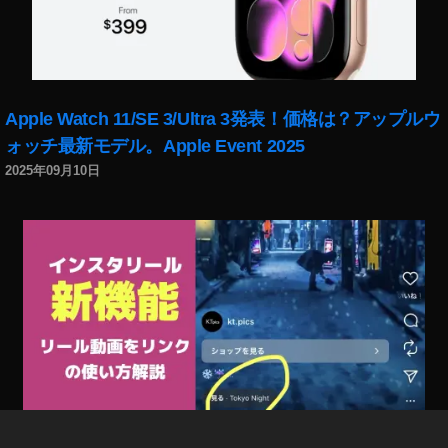
リ
ー
ル
ボ
イ
チ
Apple Watch 11/SE 3/Ultra 3発表！価格は？アップルウ
ェ
ォッチ最新モデル。Apple Event 2025
ン
2025年09月10日
ど
う
や
る
,
イ
ン
ス
タ
リ
ー
ル
ボ