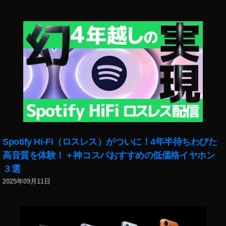
イ
ン
ス
タ
リ
ー
ル
ボ
イ
ス
チ
ェ
Spotify Hi-Fi（ロスレス）がついに！4年半待ちわびた
ン
ジ
高音質を体験！＋神コスパおすすめの低価格イヤホン
ャ
３選
ー
2025年09月11日
解
説
,
イ