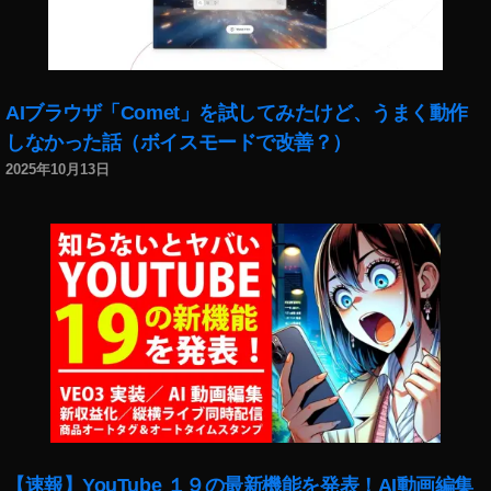
タ
リ
ー
ル
ボ
AIブラウザ「Comet」を試してみたけど、うまく動作
イ
しなかった話（ボイスモードで改善？）
ス
2025年10月13日
チ
ェ
ン
ジ
ャ
ー
表
示
さ
れ
な
い
,
【速報】YouTube １９の最新機能を発表！AI動画編集