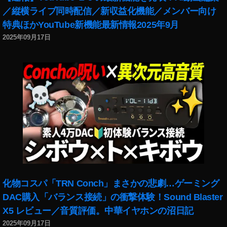
イ
／縦横ライブ同時配信／新収益化機能／メンバー向け
ン
特典ほかYouTube新機能最新情報2025年9月
ス
タ
2025年09月17日
リ
ー
ル
ボ
イ
ス
チ
ェ
ン
ジ
ャ
ー
表
化物コスパ「TRN Conch」まさかの悲劇…ゲーミング
示
DAC購入「バランス接続」の衝撃体験！Sound Blaster
方
X5 レビュー／音質評価。中華イヤホンの沼日記
法
2025年09月17日
,