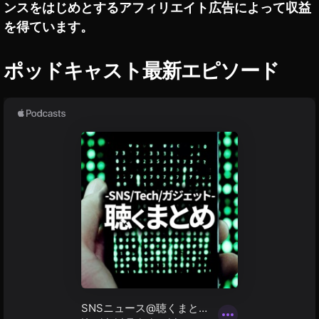
ア
ンスをはじめとするアフィリエイト広告によって収益
,
プ
イ
を得ています。
リ
ン
イ
ス
ン
ポッドキャスト最新エピソード
ス
タ
タ
リ
グ
ー
ラ
ル
ム
最
ボ
新
イ
ア
ス
ッ
プ
チ
デ
ェ
ー
ン
ト
ジ
イ
ャ
ン
ス
ー
タ
や
グ
り
ラ
ム
方
最