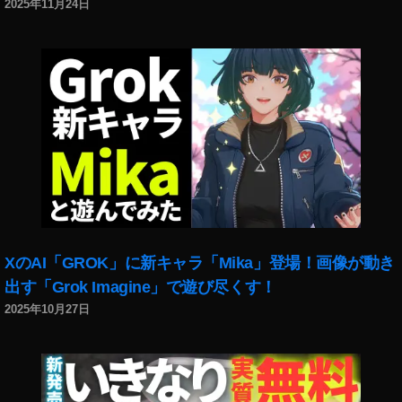
2025年11月24日
イ
ン
ス
タ
リ
ー
ル
ボ
イ
ス
チ
ェ
ン
XのAI「GROK」に新キャラ「Mika」登場！画像が動き
ジ
ャ
出す「Grok Imagine」で遊び尽くす！
ー
2025年10月27日
手
順
,
イ
ン