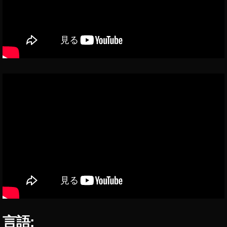
ボ
イ
イ
ン
ス
ス
エ
フ
タ
ェ
リ
ク
ー
ト
(
ル
ボ
ボ
イ
イ
ス
チ
ス
ェ
チ
ン
ェ
ジ
ン
ャ
ー
ジ
)
ャ
ー
出
し
方
言語:
,