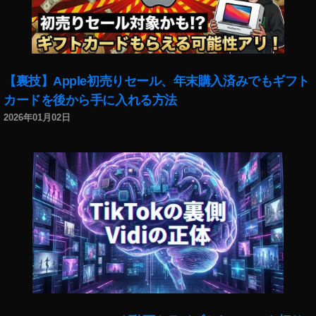
,
イ
ン
ス
タ
リ
【裏技】Apple初売りセール、年末購入済みでもギフト
ー
カードを後から手に入れる方法
ル
2026年01月02日
ボ
イ
ス
チ
ェ
ン
ジ
ャ
ー
出
な
い
,