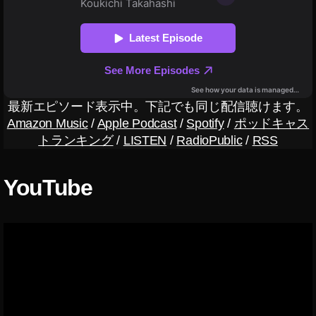
,
新
イ
ニ
ン
ュ
ー
ス
ス
タ
/
リ
最
新
ー
最新エピソード表示中。下記でも同じ配信聴けます。
情
ル
報
Amazon Music
/
Apple Podcast
/
Spotify
/
ポッドキャス
ボ
イ
トランキング
/
LISTEN
/
RadioPublic
/
RSS
イ
ン
ス
ス
タ
チ
YouTube
グ
ェ
ラ
ン
ム
最
ジ
新
ャ
機
ー
能
使
ニ
い
ュ
ー
方
ス
,