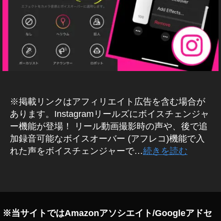
G
hi
R
イ
A
ン
M
ス
(
タ
イ
ン
リ
ス
ー
タ
ル
グ
ラ
ボ
ム
イ
)
※掲載リンクはアフィリエイト広告を含む場合が
ス
W
あります。Instagramリールズにボイスチェンジャ
チ
E
ー機能が登場！ リール動画撮影時の声や、後で追
ェ
B
/S
加録音可能なボイスオーバー (アフレコ)機能で入
ン
N
れた声をボイスチェンジャーで…
続きを読む
ジ
S
ャ
マ
ー
ー
タ
ケ
ど
グ
テ
う
ィ
ン
や
※当サイトではAmazonアソシエイト/Googleアドセ
グ
る