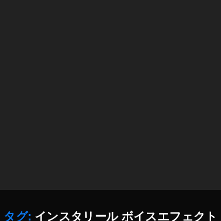
解
説
,
イ
ン
ス
タ
リ
ー
ル
ボ
イ
ス
チ
ェ
ン
ジ
ャ
ー
,
タグ:
インスタリール ボイスエフェクト