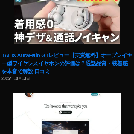
ス
タ
リ
ー
ル
ボ
イ
ス
TALIX AuraHalo G1レビュー【実質無料】オープンイヤ
チ
ー型ワイヤレスイヤホンの評価は？通話品質・装着感
ェ
を本音で解説 口コミ
ン
ジ
2025年10月13日
ャ
ー
方
法
,
イ
ン
ス