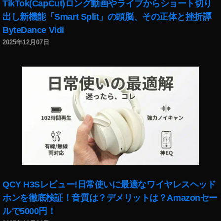
TikTok(CapCut)ロング動画やライブからショート切り
イ
出し新機能「Smart Split」の頭脳、その正体と挫折譚
ン
ス
ByteDance Vidi
タ
2025年12月07日
リ
ー
ル
ボ
イ
ス
チ
ェ
ン
ジ
ャ
ー
変
QCY H3Sレビュー!日常使いに最適なワイヤレスヘッド
え
ホンを徹底検証！音質は？デメリットは？Amazonセー
方
ルで5000円！
,