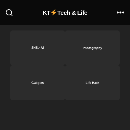
表
KT
Tech & Life
示
方
法
,
イ
ン
SNS／AI
Photography
ス
タ
リ
ー
ル
ボ
Gadgets
Life Hack
イ
ス
エ
フ
ェ
ク
ト