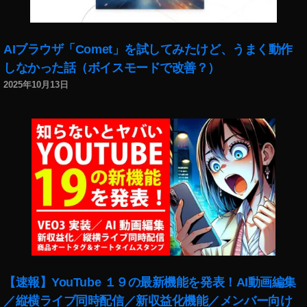
リ
ー
ル
AIブラウザ「Comet」を試してみたけど、うまく動作
,
しなかった話（ボイスモードで改善？）
イ
ン
2025年10月13日
ス
タ
グ
ラ
ム
リ
ー
ル
ズ
,
イ
ン
【速報】YouTube １９の最新機能を発表！AI動画編集
ス
タ
／縦横ライブ同時配信／新収益化機能／メンバー向け