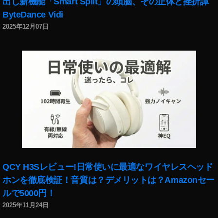
出し新機能「Smart Split」の頭脳、その正体と挫折譚
ー
ByteDance Vidi
ス
2025年12月07日
,
イ
ン
ス
タ
最
新
情
報
,
イ
ン
ス
QCY H3Sレビュー!日常使いに最適なワイヤレスヘッド
タ
ホンを徹底検証！音質は？デメリットは？Amazonセー
最
新
ルで5000円！
機
2025年11月24日
能