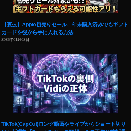
イ
ン
ス
タ
【裏技】Apple初売りセール、年末購入済みでもギフト
最
カードを後から手に入れる方法
新
ア
2026年01月02日
ッ
プ
デ
ー
ト
,
イ
ン
ス
タ
最
新
ニ
TikTok(CapCut)ロング動画やライブからショート切り
ュ