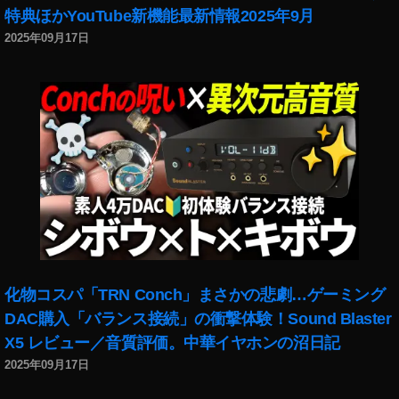
リ
特典ほかYouTube新機能最新情報2025年9月
ー
2025年09月17日
ル
,
イ
ン
ス
タ
リ
ー
ル
ダ
ン
ス
動
化物コスパ「TRN Conch」まさかの悲劇…ゲーミング
画
DAC購入「バランス接続」の衝撃体験！Sound Blaster
使
い
X5 レビュー／音質評価。中華イヤホンの沼日記
方
2025年09月17日
,
イ