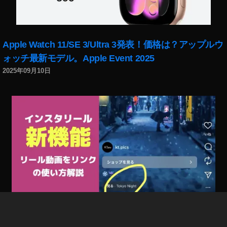
動
画
機
能
Apple Watch 11/SE 3/Ultra 3発表！価格は？アップルウ
と
ォッチ最新モデル。Apple Event 2025
は
,
2025年09月10日
イ
ン
ス
タ
リ
ー
ル
最
新
ニ
ュ
ー
ス
インスタリール新機能「リール動画をリンク」で回遊
,