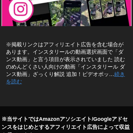
A
タ
M
(
Ti
イ
k
ン
To
ス
k
タ
グ
機
ラ
※掲載リンクはアフィリエイト広告を含む場合が
能
ム
あります。インスタリールの動画選択画面で「ダ
,
)
イ
ンス動画」と言う項目が表示されていました 読む
W
E
ン
のめんどくさい人向けの動画「インスタリール ダ
B
ス
ンス動画」ざっくり解説 追加！ビデオポッ…
続き
/S
タ
N
を読む
ア
S
マ
ッ
タ
ー
プ
ケ
グ
デ
テ
ィ
ー
ン
ト
※当サイトではAmazonアソシエイト/Googleアドセ
グ
,
ンスをはじめとするアフィリエイト広告によって収益
ア
イ
プ