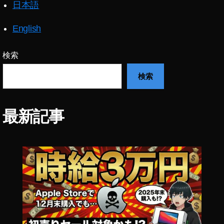
日本語
ス
タ
新
English
機
能
検索
2
0
検索
2
1
,
イ
最新記事
ン
ス
タ
新
機
能
2
0
2
2
,