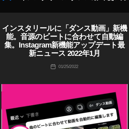
S
N
作
S
成
最
者
インスタリールに「ダンス動画」新機
I
カ
新
N
:
テ
ニ
能。音源のビートに合わせて自動編
S
K
ゴ
ュ
T
集。Instagram新機能アップデート最
o
リ
A
ー
u
G
新ニュース 2022年1月
ー
ス
R
ki
,
A
c
投
S
M
01/25/2022
投
hi
稿
R
N
稿
E
Ta
者
S
日
E
k
最
L
a
S
新
h
I
情
a
N
報
S
s
,
T
hi
イ
A
G
ン
R
ス