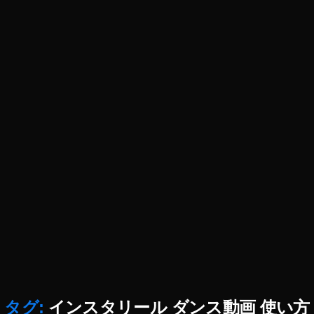
a
m
最
新
機
能
2
0
2
2
,
S
N
S
ニ
ュ
ー
ス
速
報
タグ:
インスタリール ダンス動画 使い方
,