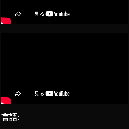
ン
ス
タ
ニ
ュ
ー
ス
速
報
,
イ
ン
ス
タ
新
機
能
,
言語:
イ
ン