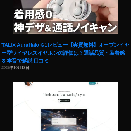
能
2
0
2
2
,
イ
ン
TALIX AuraHalo G1レビュー【実質無料】オープンイヤ
ス
タ
ー型ワイヤレスイヤホンの評価は？通話品質・装着感
グ
を本音で解説 口コミ
ラ
2025年10月13日
マ
ー
,
イ
ン
ス
タ
グ
ラ
ム