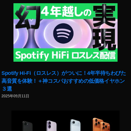
ン
ス
タ
リ
ー
ル
ダ
ン
ス
動
画
Spotify Hi-Fi（ロスレス）がついに！4年半待ちわびた
意
高音質を体験！＋神コスパおすすめの低価格イヤホン
味
３選
,
イ
2025年09月11日
ン
ス
タ
リ
ー