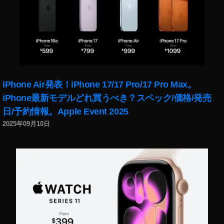
ル
ダ
ン
ス
動
画
新
iPhone Air発表！iPhone 17/17 Pro/17 Pro Max。
機
能
iPhone最新モデルどれ買うべき？スペック/価格/発売
,
日/予約情報。Apple Event 2025
イ
2025年09月10日
ン
ス
タ
リ
ー
ル
ダ
ン
ス