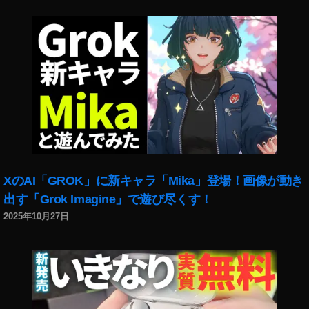
,
イ
ン
ス
タ
最
新
機
能
2
0
2
XのAI「GROK」に新キャラ「Mika」登場！画像が動き
1
,
出す「Grok Imagine」で遊び尽くす！
イ
2025年10月27日
ン
ス
タ
最
新
機