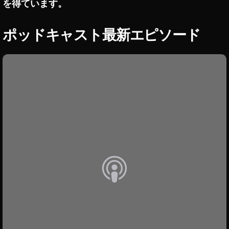
を得ています。
ン
リ
ス
イ
ン
タ
ポッドキャスト最新エピソード
ス
ア
タ
ッ
グ
ラ
プ
ム
デ
最
ー
新
ト
ア
ッ
2
プ
0
デ
2
ー
ト
1
,
イ
イ
ン
ン
ス
ス
タ
タ
グ
ラ
ア
ム
ッ
最
プ
新