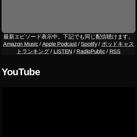
ニ
デ
ュ
ー
ー
ト
ス
2
/
最
0
新
2
最新エピソード表示中。下記でも同じ配信聴けます。
情
2
,
報
Amazon Music
/
Apple Podcast
/
Spotify
/
ポッドキャス
イ
イ
トランキング
/
LISTEN
/
RadioPublic
/
RSS
ン
ン
ス
ス
タ
タ
YouTube
グ
ア
ラ
ム
ッ
最
プ
新
デ
機
能
ー
ト
ニ
ュ
最
ー
新
ス
,
イ