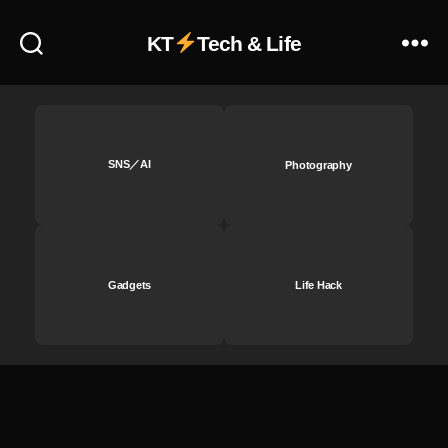
機
能
KT
Tech & Life
,
In
st
a
gr
a
SNS／AI
Photography
m
最
新
機
能
Gadgets
Life Hack
2
0
2
1
,
In
st
a
gr