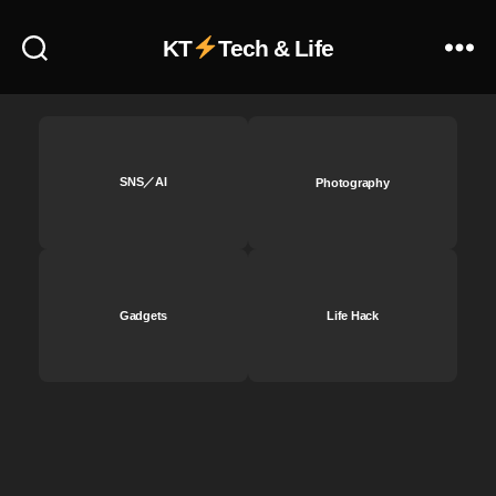
新
ニ
KT
Tech & Life
ュ
ー
ス
,
In
st
SNS／AI
Photography
a
gr
a
m
最
Gadgets
Life Hack
新
情
報
,
In
st
a
gr