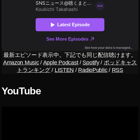
デ
グ
ー
ラ
ム
ト
最
最
新
新
機
,
能
イ
イ
ン
ン
ス
最新エピソード表示中。下記でも同じ配信聴けます。
ス
タ
Amazon Music
/
Apple Podcast
/
Spotify
/
ポッドキャス
タ
ラ
トランキング
/
LISTEN
/
RadioPublic
/
RSS
イ
ニ
ブ
ュ
ニ
ー
YouTube
ュ
ス
ー
速
ス
報
,
イ
ン
ス
タ