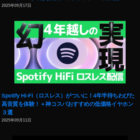
ラ
2025年09月17日
イ
ブ
新
機
能
,
ニ
ュ
ー
ス
速
報
,
Spotify Hi-Fi（ロスレス）がついに！4年半待ちわびた
新
機
高音質を体験！＋神コスパおすすめの低価格イヤホン
能
３選
,
2025年09月11日
新
機
能