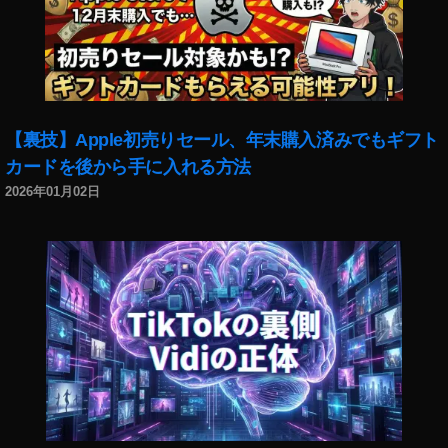
ン
ス
タ
最
新
情
報
【裏技】Apple初売りセール、年末購入済みでもギフト
,
カードを後から手に入れる方法
イ
2026年01月02日
ン
ス
タ
最
新
機
能
,
イ
ン
ス
タ