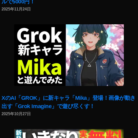
ルで5000円！
タ
2025年11月24日
ビ
ジ
ネ
ス
新
機
能
,
イ
ン
ス
タ
ラ
XのAI「GROK」に新キャラ「Mika」登場！画像が動き
イ
ブ
出す「Grok Imagine」で遊び尽くす！
モ
2025年10月27日
デ
レ
ー