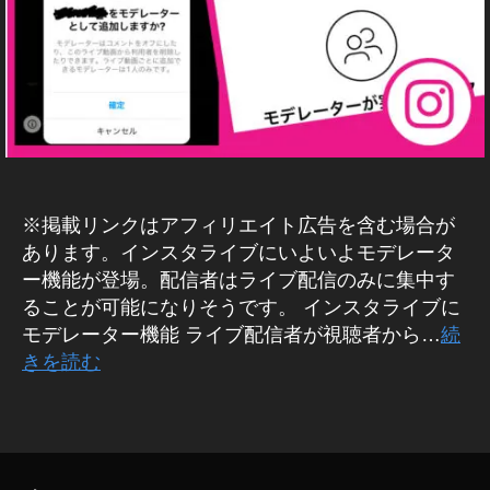
,
E
hi
B
S
/S
N
N
S
S
マ
最
ー
新
ケ
情
テ
ィ
報
ン
,
グ
イ
※掲載リンクはアフィリエイト広告を含む場合が
ア
ン
プ
あります。インスタライブにいよいよモデレータ
ス
リ
ー機能が登場。配信者はライブ配信のみに集中す
タ
イ
ることが可能になりそうです。 インスタライブに
ン
ア
ス
モデレーター機能 ライブ配信者が視聴者から…
続
ッ
タ
きを読む
プ
グ
デ
ラ
ム
ー
タ
最
ト
グ
新
,
ア
ッ
イ