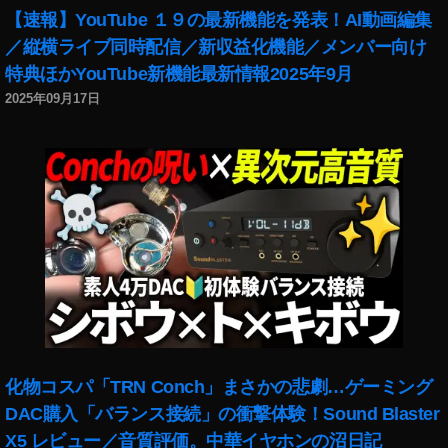
ス
【速報】YouTube １９の最新機能を発表！AI動画編集
タ
／縦横ライブ同時配信／新収益化機能／メンバー向け
ラ
特典ほかYouTube新機能最新情報2025年9月
イ
ブ
2025年09月17日
モ
デ
レ
ー
タ
ー
追
加
方
法
,
イ
ン
化物コスパ「TRN Conch」まさかの悲劇…ゲーミング
ス
DAC購入「バランス接続」の衝撃体験！Sound Blaster
タ
X5 レビュー／音質評価。中華イヤホンの沼日記