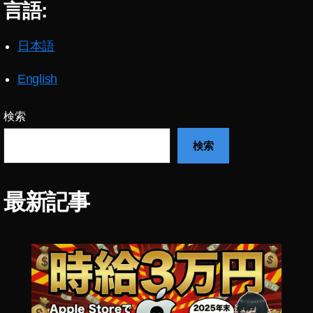
言語:
新
ア
ッ
日本語
プ
デ
English
ー
ト
,
検索
イ
検索
ン
ス
タ
最
最新記事
新
ニ
ュ
ー
ス
,
イ