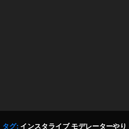
a
m
最
新
機
能
,
In
st
a
gr
a
m
最
新
機
能
2
0
タグ:
インスタライブ モデレーターやり
2