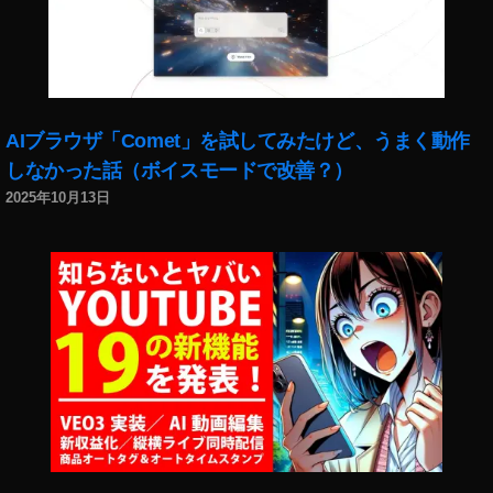
加
,
イ
ン
ス
タ
AIブラウザ「Comet」を試してみたけど、うまく動作
ラ
しなかった話（ボイスモードで改善？）
イ
2025年10月13日
ブ
モ
デ
レ
ー
タ
ー
機
能
,
イ
ン