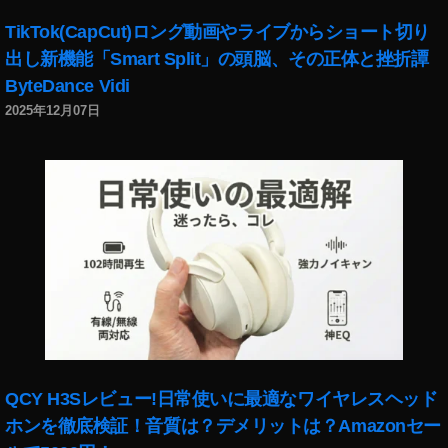
最
TikTok(CapCut)ロング動画やライブからショート切り
新
出し新機能「Smart Split」の頭脳、その正体と挫折譚
機
能
ByteDance Vidi
2
2025年12月07日
0
2
2
,
イ
ン
ス
タ
グ
ラ
マ
ー
,
イ
QCY H3Sレビュー!日常使いに最適なワイヤレスヘッド
ン
ホンを徹底検証！音質は？デメリットは？Amazonセー
ス