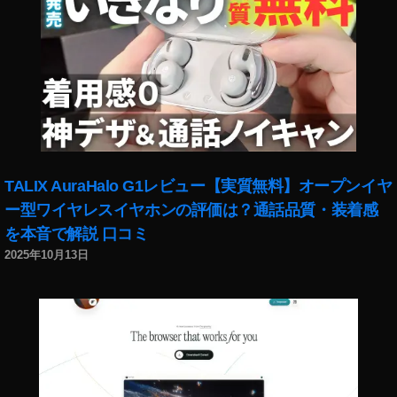
タ
ー
や
り
方
,
イ
ン
ス
タ
TALIX AuraHalo G1レビュー【実質無料】オープンイヤ
ラ
ー型ワイヤレスイヤホンの評価は？通話品質・装着感
イ
を本音で解説 口コミ
ブ
モ
2025年10月13日
デ
レ
ー
タ
ー
を
追