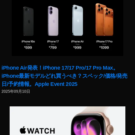
2
0
2
2
,
最
新
情
報
,
最
iPhone Air発表！iPhone 17/17 Pro/17 Pro Max。
新
iPhone最新モデルどれ買うべき？スペック/価格/発売
機
日/予約情報。Apple Event 2025
能
,
2025年09月10日
最
新
機
能
2
0