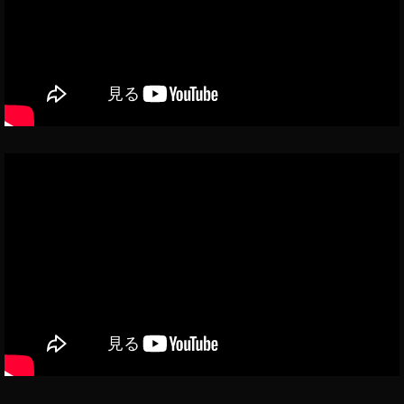
新
機
能
,
イ
ン
ス
タ
新
機
能
2
0
2
2
,
イ
ン
ス
タ
最