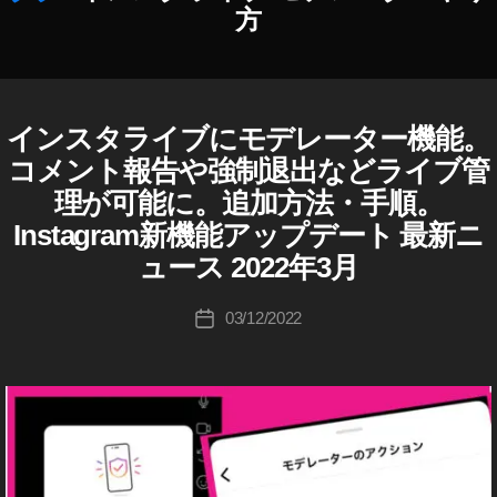
2
,
方
S
N
S
ニ
作
インスタライブにモデレーター機能。
ュ
I
カ
成
N
ー
テ
者
コメント報告や強制退出などライブ管
S
ス
ゴ
:
T
理が可能に。追加方法・手順。
速
リ
A
K
G
Instagram新機能アップデート 最新ニ
報
ー
o
R
,
u
ュース 2022年3月
A
S
ki
M
(
N
c
投
03/12/2022
投
イ
S
hi
稿
ン
稿
最
Ta
者
ス
日
新
タ
k
グ
ニ
a
ラ
ュ
h
ム
ー
a
)
ス
s
W