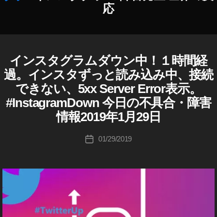
0
ン
,
報
応
2
グ
S
,
3
,
2
N
T
T
0
S
wi
wi
1
不
tt
作
tt
8
,
インスタグラムダウン中！１時間経
I
カ
具
er
成
er
T
N
テ
合
マ
者
過。インスタずっと読み込み中、接続
S
ア
wi
ゴ
最
ー
:
T
できない、5xx Server Error表示。
ッ
tt
リ
新
A
ケ
K
プ
er
G
#InstagramDown 今日の不具合・障害
ー
情
テ
o
R
デ
新
報
ィ
u
情報2019年1月29日
A
ー
機
,
ン
ki
M
ト
能
(
T
グ
c
投
01/29/2019
投
,
,
イ
wi
,
hi
稿
ン
稿
T
T
tt
T
Ta
者
ス
日
wi
wi
タ
er
wi
k
tt
tt
グ
U
tt
a
ラ
er
er
p
,
er
h
ム
ア
最
イ
マ
a
)
ッ
新
ン
ー
s
W
プ
ア