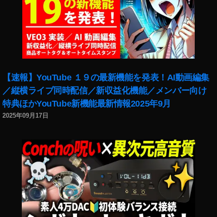
タ
ア
お
2
ア
ッ
か
0
ッ
プ
し
1
プ
デ
い
8
,
デ
ー
,
イ
ー
ト
イ
ン
ト
2
ン
ス
【速報】YouTube １９の最新機能を発表！AI動画編集
,
0
ス
タ
イ
1
／縦横ライブ同時配信／新収益化機能／メンバー向け
タ
マ
ン
9
,
グ
特典ほかYouTube新機能最新情報2025年9月
ー
ス
イ
ラ
ケ
2025年09月17日
タ
ン
ム
テ
ア
ス
お
ィ
ッ
タ
か
ン
プ
グ
し
グ
デ
ラ
い
2
ー
ム
2
0
ト
ア
0
1
2
ッ
1
9
,
0
プ
8
,
イ
1
デ