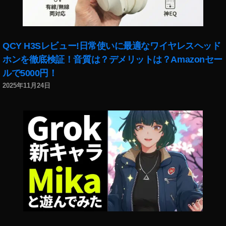
,
,
1
ス
T
イ
9
,
タ
wi
ン
イ
ア
tt
ス
ン
ッ
QCY H3Sレビュー!日常使いに最適なワイヤレスヘッド
er
タ
ス
プ
ホンを徹底検証！音質は？デメリットは？Amazonセー
(
開
タ
デ
ツ
け
ルで5000円！
繋
ー
イ
な
が
2025年11月24日
ト
ッ
い
ら
最
タ
,
な
新
ー
イ
い
,
)
,
ン
,
イ
イ
ス
イ
ン
ン
タ
ン
ス
ス
障
ス
タ
タ
害
タ
エ
ア
発
落
ラ
ッ
生
ち
ー
プ
,
る
,
デ
イ
,
イ
ー
ン