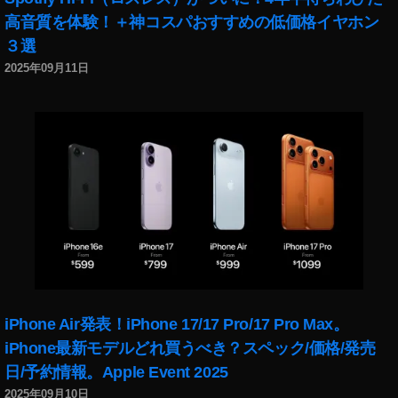
ー
グ
ア
能
高音質を体験！＋神コスパおすすめの低価格イヤホン
,
ラ
ッ
2
３選
イ
ム
プ
0
ン
ダ
2025年09月11日
デ
1
ス
ウ
ー
8
,
タ
ン
ト
イ
ダ
世
2
ン
ウ
界
0
ス
ン
の
1
タ
,
反
8
,
最
イ
応
イ
新
ン
,
ン
ア
ス
イ
ス
ッ
タ
ン
タ
プ
ニ
ス
グ
デ
ュ
タ
ラ
ー
iPhone Air発表！iPhone 17/17 Pro/17 Pro Max。
ー
グ
ム
ト
ス
ラ
iPhone最新モデルどれ買うべき？スペック/価格/発売
ア
,
速
ム
ッ
日/予約情報。Apple Event 2025
イ
報
ニ
プ
ン
2025年09月10日