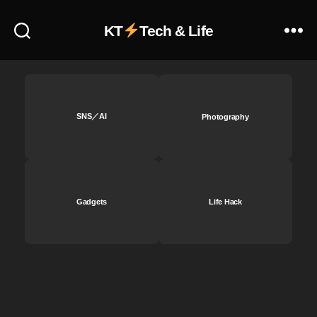
a
ト
p
ッ
繋
2
d
プ
KT
Tech & Life
が
0
at
デ
ら
2
e
,
ー
な
3
,
T
ト
い
T
wi
最
,
wi
tt
新
S
tt
SNS／AI
Photography
er
,
N
er
u
T
S
ア
p
wi
ニ
ッ
d
tt
ュ
プ
at
er
ー
デ
e
ニ
Gadgets
Life Hack
ス
ー
2
ュ
速
ト
0
ー
報
最
1
ス
,
新
8
,
速
S
,
T
報
N
T
wi
,
S
wi
tt
T
最
tt