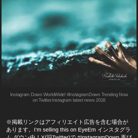
ュ
ム
ン
a
T
最
tt
新
ー
)
ス
h
wi
新
ス
er
,
T
ニ
タ
a
tt
/
マ
W
イ
ュ
最
ニ
s
er
I
ー
ー
ン
新
ュ
hi
最
T
ス
情
ケ
ス
T
ー
新
/
報
テ
タ
E
最
ス
機
不
R
ィ
エ
新
速
能
具
B
情
ン
ラ
合
L
報
,
報
グ
ー
/
U
,
T
不
障
E
2
,
イ
具
wi
害
0
イ
T
合
情
ン
tt
W
/
1
ン
報
ス
er
IT
障
9
,
ス
T
タ
最
害
T
タ
Instagram Down WorldWide! #InstagramDown Trending Now
E
情
マ
新
on Twitter.Instagram latest news 2018
R
wi
ダ
報
ー
機
(
tt
ウ
ケ
ツ
能
er
ン
イ
テ
2
ッ
マ
,
※掲載リンクはアフィリエイト広告を含む場合が
ィ
0
タ
ー
イ
あります。I’m selling this on EyeEm インスタグラ
ン
1
ー
ケ
ン
)
ム ダウン中！X(旧Twitter)で #InstagramDown 再び
グ
8
,