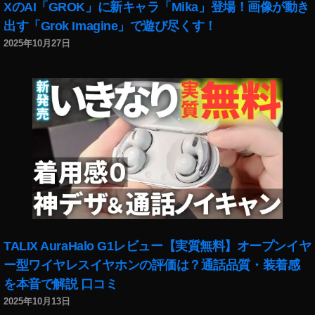
XのAI「GROK」に新キャラ「Mika」登場！画像が動き
イ
ン
ト
ス
ン
ス
出す「Grok Imagine」で遊び尽くす！
2
タ
ス
タ
2025年10月27日
0
グ
タ
ダ
1
ラ
運
ウ
9-
マ
用
ン
2
ー
,
,
0
,
イ
イ
2
イ
ン
ン
0
,
ン
ス
ス
イ
ス
タ
タ
ン
タ
開
ニ
ス
グ
け
ュ
タ
ラ
な
ー
新
ム
い
ス
機
お
,
速
TALIX AuraHalo G1レビュー【実質無料】オープンイヤ
能
か
イ
報
2
し
ー型ワイヤレスイヤホンの評価は？通話品質・装着感
ン
,
0
い
を本音で解説 口コミ
ス
イ
1
,
タ
ン
2025年10月13日
9-
イ