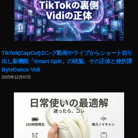
ン
プ
1
繋
ス
デ
9
,
が
タ
ー
T
ら
最
ト
wi
な
新
,
tt
い
機
イ
er
,
能
ン
最
イ
2
ス
新
ン
TikTok(CapCut)ロング動画やライブからショート切り
0
タ
機
ス
出し新機能「Smart Split」の頭脳、その正体と挫折譚
1
ア
能
タ
8
,
ッ
ByteDance Vidi
2
落
イ
プ
2025年12月07日
0
ち
ン
デ
2
る
ス
ー
3
,
,
タ
ト
T
イ
最
2
wi
ン
新
0
tt
ス
機
1
er
タ
能
8
,
運
運
2
イ
用
用
0
ン