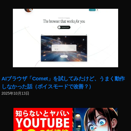
障
ス
2
ン
害
タ
0
ス
発
マ
2
タ
生
ー
0
,
グ
,
ケ
ア
ラ
イ
テ
プ
ム
ン
ィ
リ
ア
ス
ン
,
ッ
タ
グ
イ
プ
グ
,
ン
デ
ラ
イ
ス
ー
マ
ン
タ
ト
ー
ス
AIブラウザ「Comet」を試してみたけど、うまく動作
お
,
,
タ
しなかった話（ボイスモードで改善？）
か
イ
イ
マ
し
ン
2025年10月13日
ン
ー
い
ス
ス
ケ
,
タ
タ
テ
イ
グ
グ
ィ
ン
ラ
ラ
ン
ス
ム
ム
グ