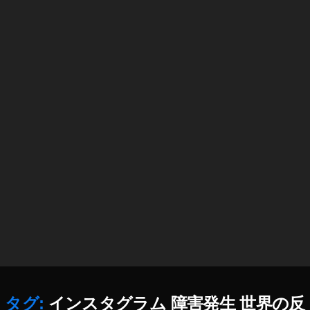
er
wi
新
er
u
tt
ニ
サ
p
er
ュ
ブ
d
マ
ー
ス
at
ー
ス
ク
e
ケ
,
リ
2
テ
S
プ
0
ィ
N
シ
1
ン
S
ョ
9
,
グ
最
ン
T
,
新
,
wi
T
情
T
tt
wi
報
wi
er
tt
,
tt
u
er
S
er
p
マ
N
ニ
d
ー
S
ュ
at
ケ
不
ー
e
テ
具
ス
2
ィ
タグ:
インスタグラム 障害発生 世界の反
合
速