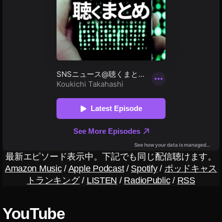
新
,
ン
マ
2
機
イ
不
ー
0
具
能
ン
ケ
2
合
2
ス
/
テ
3
,
0
タ
障
ィ
T
害
1
マ
ン
wi
情
8
,
ー
グ
報
tt
T
ケ
2
er
イ
wi
テ
ン
0
運
tt
ィ
ス
1
用
タ
er
ン
9
,
,
グ
新
グ
ラ
イ
T
機
2
ム
ン
wi
最
能
0
ス
tt
新
2
1
最新エピソード表示中。下記でも同じ配信聴けます。
タ
er
ニ
0
9
,
Amazon Music
/
Apple Podcast
/
Spotify
/
ポッドキャス
ュ
不
(
1
イ
ー
トランキング
/
LISTEN
/
RadioPublic
/
RSS
具
ツ
ス
9
,
ン
合
イ
/
T
ス
最
,
ッ
wi
タ
YouTube
新
イ
タ
情
tt
新