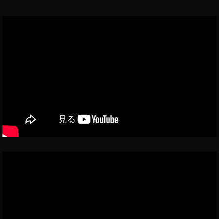
ン
ー
報
er
機
ス
)
,
不
新
能
タ
イ
具
機
,
合
新
ン
能
イ
/
機
ス
障
2
ン
能
タ
害
0
ス
情
,
ア
2
タ
報
イ
ッ
3
,
最
ン
プ
T
新
ス
デ
wi
ア
タ
ー
tt
ッ
新
ト
er
プ
機
2
最
デ
能
0
新
ー
2
1
ア
ト
0
9-
ッ
,
1
2
プ
イ
8
,
0
デ
ン
イ
2
ー
ス
ン
0
,
ト
タ
ス
イ