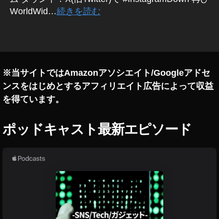
テ
ス
W
,
T
WorldWid…
続きを読む
ィ
タ
E
イ
wi
B
ン
ニ
ン
tt
タ
/S
グ
ュ
ス
N
er
グ
2
ー
S
タ
最
0
マ
ス
マ
新
ー
2
速
※当サイトではAmazonアソシエイト/Googleアドセ
ー
機
ケ
3
,
報
テ
ケ
ンスをはじめとするアフィリエイト広告によって収益
能
T
,
ィ
テ
2
を得ています。
ン
wi
イ
ィ
0
グ
tt
ン
ン
1
ア
er
ス
ポッドキャスト最新エピソード
グ
9
,
プ
新
タ
リ
2
T
機
マ
イ
0
wi
能
ー
ン
1
tt
ス
,
ケ
8
,
er
タ
T
テ
グ
イ
最
wi
ィ
ラ
ン
新
ム
tt
ン
ス
機
ダ
er
グ
タ
能
ウ