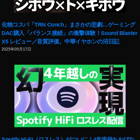
イ
ン
8
,
ー
ン
ス
イ
ト
ス
タ
ン
最
タ
不
化物コスパ「TRN Conch」まさかの悲劇…ゲーミング
ス
新
グ
具
DAC購入「バランス接続」の衝撃体験！Sound Blaster
タ
,
ラ
合
ア
イ
X5 レビュー／音質評価。中華イヤホンの沼日記
ム
,
ッ
ン
2025年09月17日
ア
イ
プ
ス
ッ
ン
デ
タ
プ
ス
ー
グ
デ
タ
ト
ラ
ー
新
最
ム
ト
機
新
エ
,
能
,
ラ
イ
,
イ
ー
ン
イ
ン
,
ス
ン
ス
イ
タ
ス
タ
ン
グ
タ
エ
ス
ラ
新
ラ
タ
Spotify Hi-Fi（ロスレス）がついに！4年半待ちわびた
ム
機