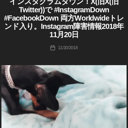
インスタグラムダウン！X(旧X(旧
カ
成
9
,
新
具
A
機
0
テ
者
合
Twitter))で #InstagramDown
T
機
C
能
1
/
ゴ
:
E
wi
能
#FacebookDown 両方Worldwideトレ
障
2
9
,
リ
B
K
tt
,
害
0
T
O
ンド入り。Instagram障害情報2018年
ー
o
情
er
T
O
1
wi
報
u
11月20日
ア
wi
K
9-
tt
イ
ki
(
ッ
tt
2
er
ン
フ
c
投
プ
er
11/20/2018
投
ス
ェ
0
マ
hi
稿
デ
運
タ
イ
稿
2
ー
Ta
者
グ
ス
ー
用
日
0
,
ケ
ラ
ブ
k
ト
,
ム
お
ッ
テ
a
2
イ
最
ク
か
ィ
h
新
)
0
ン
し
ン
ニ
a
2
ス
I
い
ュ
グ
s
N
3
,
タ
ー
今
2
S
hi
ス
T
ア
T
日
0
/
wi
ッ
A
,
2
最
G
tt
プ
新
イ
3
,
R
er
デ
情
ン
T
A
報
ア
ー
M
ス
wi
不
ッ
(
ト