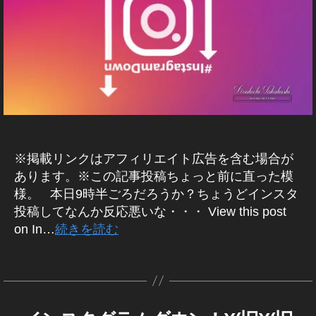
E
ス
ケ
hi
デ
ッ
B
タ
テ
/S
ー
プ
ア
ィ
N
ト
デ
ッ
S
ン
2
ー
マ
プ
グ
ー
0
ト
デ
2
ケ
1
,
ー
0
テ
8
,
T
ィ
ト
1
T
wi
ン
2
8
,
グ
wi
tt
0
T
ア
tt
er
1
※掲載リンクはアフィリエイト広告を含む場合が
wi
プ
er
最
9-
リ
tt
あります。※この記事投稿ちょっと前に直った模
ア
新
2
er
イ
様。 本日9時半ごろだろうか？ちょうどインスタ
ッ
情
ン
0
マ
投稿してなんか反応悪いな・・・ View this post
プ
報
ス
2
ー
タ
on In…
続きを読む
デ
,
0
,
ケ
グ
ー
T
ラ
イ
テ
ト
wi
タ
ム
ン
ィ
ダ
2
tt
グ
ス
ン
ウ
0
er
タ
グ
ン
作
1
最
不
新
2
F