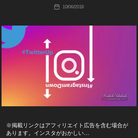
タ
er
A
(
c
投
,
0
M
10/06/2018
投
ア
新
ツ
hi
稿
T
2
(
イ
稿
ッ
機
イ
Ta
者
wi
ッ
0
,
日
プ
能
ン
タ
k
tt
お
ス
デ
2
ー
a
er
か
タ
)
ー
0
h
グ
ニ
し
W
ト
1
ラ
a
ュ
い
E
2
ム
9
,
s
B
ー
今
)
0
T
/S
hi
ス
日
W
1
wi
N
速
,
E
S
8
,
tt
B
報
イ
マ
イ
er
/S
ー
,
ン
N
ン
新
ケ
T
ス
S
テ
ス
機
マ
wi
タ
ィ
タ
能
ー
ン
tt
お
ア
ケ
2
グ
er
か
テ
ッ
0
ア
マ
ィ
し
プ
2
プ
ン
ー
い
リ
デ
3
,
グ
※掲載リンクはアフィリエイト広告を含む場合が
ケ
,
イ
ー
T
ア
あります。インスタがおかしい…
テ
イ
ン
プ
ト
wi