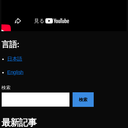
,
最
タ
ン
T
新
最
ス
wi
ニ
新
タ
tt
ュ
ア
新
er
ー
ッ
機
最
ス
プ
能
新
,
言語:
デ
2
情
イ
ー
0
報
ン
ト
1
日本語
,
ス
,
9-
T
タ
イ
2
wi
最
English
ン
0
tt
新
ス
2
er
情
タ
0
,
検索
最
報
最
お
新
,
検索
新
か
機
イ
ニ
し
能
ン
ュ
い
,
ス
ー
今
最新記事
T
タ
ス
日