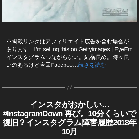
タ
tt
具
イ
プ
2
お
er
合
ン
デ
0
/
ス
か
新
ー
1
障
タ
し
機
害
グ
ト
9-
い
能
情
ラ
最
2
報
,
ム
,
新
0
※掲載リンクはアフィリエイト広告を含む場合が
)
イ
T
,
2
あります。I’m selling this on Gettyimages | EyeEm
T
ン
wi
T
0
,
W
インスタグラムつながらない。結構長め。時々長
ス
tt
I
wi
イ
タ
いのあるけど今回Faceboo…
続きを読む
er
T
tt
ン
T
ア
新
er
ス
E
ッ
機
タ
R
サ
タ
プ
能
グ
B
作
ブ
新
デ
L
2
成
ス
機
U
ー
0
者
E
ク
能
インスタがおかしい…
I
カ
ト
1
N
:
リ
2
T
テ
#InstagramDown 再び。10分くらいで
,
8
,
S
W
K
プ
0
ゴ
T
イ
T
IT
復旧？インスタグラム障害履歴2018年
o
シ
1
リ
A
T
ン
wi
u
G
10月
ョ
9-
ー
E
ス
tt
R
ki
R
ン
2