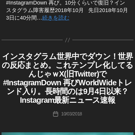
ス
ィ
ン
#InstagramDown 再び。10分くらいで復旧？イン
リ
最
tt
タ
ン
ス
イ
スタグラム障害履歴2018年10月 先日2018年10月
新
グ
er
グ
ン
タ
ラ
3日に40分間…
続きを読む
,
最
ス
ム
,
ア
イ
新
タ
ダ
T
ッ
グ
ン
タ
ア
ウ
wi
プ
ラ
ン
ス
グ
ッ
ム
tt
デ
不
タ
プ
ダ
具
er
ー
エ
ウ
デ
合
インスタグラム世界中でダウン！世界
マ
ト
I
カ
ン
/
ラ
作
ー
N
不
ー
,
テ
障
の反応まとめ。これテンプレ化してる
ー
成
ト
S
具
害
ケ
イ
ゴ
T
,
者
,
合
んじゃｗX(旧Twitter)で
情
テ
ン
リ
A
/
イ
:
T
報
G
#InstagramDown 再びWorldWideトレ
ィ
ス
ー
障
ン
K
wi
イ
R
害
ン
タ
ンド入り。長時間のは9月4日以来？
ン
ス
A
o
tt
情
グ
ア
ス
M
報
タ
u
er
Instagram最新ニュース速報
タ
(
2
ッ
ダ
イ
ki
最
グ
イ
0
プ
ン
ウ
ラ
c
新
投
ン
10/03/2018
投
ス
1
デ
ム
ス
ン
hi
情
稿
タ
最
稿
8
,
ー
タ
,
Ta
報
者
グ
新
グ
日
T
ト
ラ
イ
k
,
ニ
ラ
wi
最
ム