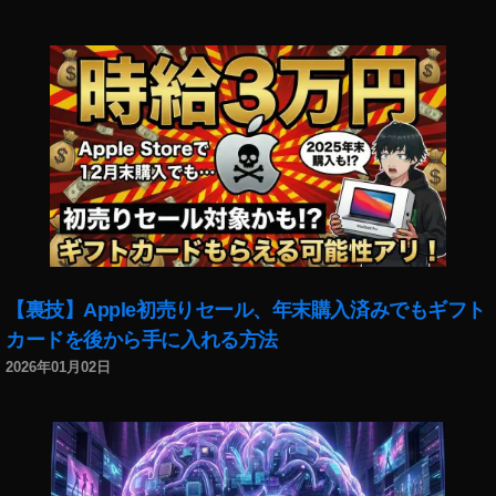
wi
最
,
,
tt
新
イ
ア
er
機
ン
プ
最
能
ス
リ
新
,
タ
,
機
イ
最
イ
能
ン
新
ン
2
ス
情
ス
0
タ
報
タ
1
最
,
お
8
,
新
イ
か
T
機
ン
し
wi
能
ス
い
【裏技】Apple初売りセール、年末購入済みでもギフト
tt
2
タ
,
カードを後から手に入れる方法
er
0
最
イ
最
1
2026年01月02日
新
ン
新
9
,
機
ス
機
イ
能
タ
能
ン
,
ア
2
ス
イ
ッ
0
タ